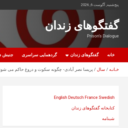
ه
پنج‌شنبه, آگوست 6, 2026
حتوا
روید
گفتگوهای زندان
Prison's Dialogue
خانه
گفتگوهای زندان
گردهمایی سراسری
جنبش د
خـانـه
سال
پریسا نصر آبادی- چگونه سکوت و دروغ حاکم می شون
English
Deutsch
France
Swedish
کتابخانه گفتگوهای زندان
شبنامه