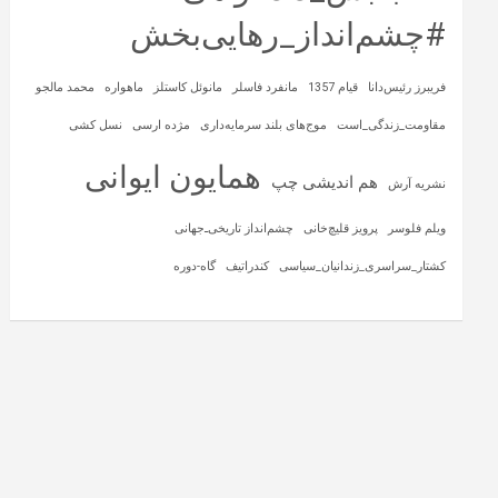
#چشم‌انداز_رهایی‌بخش
فریبرز رئیس‌دانا
قیام 1357
مانفرد فاسلر
مانوئل کاستلز
ماهواره‌
محمد مالجو
مقاومت_زندگی_است
موج‌های بلند سرمایه‌داری
مژده ارسی
نسل کشی
همایون ایوانی
هم اندیشی چپ
نشریه آرش
ویلم فلوسر
پرویز قلیچ‌خانی
چشم‌انداز تاریخی‌ـ‌جهانی
کشتار_سراسری_زندانیان_سیاسی
کندراتیف
گاه-دوره