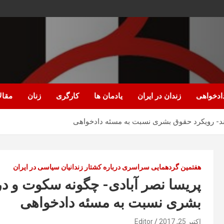
ادخواهی
زندان در ایران
یادمان ها
کارگری
زنان
مقال
د- رویکرد حقوق بشری نسبت به مسئه دادخواهی
هفتمین گردهمایی سراسری درباره کشتار زندانیان سیاسی در ایران
پریسا نصر آبادی- چگونه سکوت و د
بشری نسبت به مسئه دادخواهی
اکتبر 25, 2017
Editor