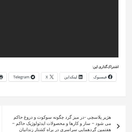
اشتراک‌گذاری این:
فیسبوک
لینکداین
X
Telegram
راهبری
هژیر پلاسچی -در میز گرد چگونه سوکوت و دروغ حاکم
نوشته
می شود – ساز و کارها و محصولات ایدئولوژيک حاکم‏ –
هفتمین گردهمایی سراسری در براه کشتار زندانیان