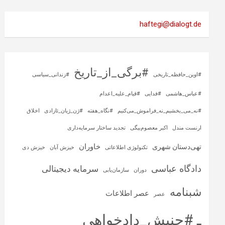
haftegi@dialogt.de
#برگی_از_تاریخ
#اوین_حافظه_تاریخی
#زندانی_سیاسی
#عباس_هاشمی
#فدایی
#قیام_علیه_اعدام
#نه_می_بخشیم_نه_فراموش_می‌کنیم
#نگاه_هفته
#ژن_ژیان_ئازادی
اخلاق
ارنست مندل
اکبر معصوم‌بیگی
تجدید ساختار سرمایه‌داری
خاوران
تهی‌دستان شهری
تکنولوژی اطلاعاتی
خیزش آبان
خیزش دی
دادگاه عباسی
سرمایه‌ دیجیتالی
دوران
سازمان‌یابی
شبنامه
عصر اطلاعات
عصر
ـ #جنبش_دادخواهی