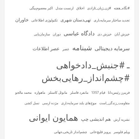
#نگاه_هفته
#ژن_ژیان_ئازادی
اخلاق
ارنست مندل
اکبر معصوم‌بیگی
خاوران
تهی‌دستان شهری
تجدید ساختار سرمایه‌داری
تکنولوژی اطلاعاتی
دادگاه عباسی
خیزش آبان
خیزش دی
دوران
سازمان‌یابی
شبنامه
سرمایه‌ دیجیتالی
عصر اطلاعات
عصر
ـ #جنبش_دادخواهی
#چشم‌انداز_رهایی‌بخش
فریبرز رئیس‌دانا
قیام 1357
مانفرد فاسلر
مانوئل کاستلز
ماهواره‌
محمد مالجو
مقاومت_زندگی_است
موج‌های بلند سرمایه‌داری
مژده ارسی
نسل کشی
همایون ایوانی
هم اندیشی چپ
نشریه آرش
ویلم فلوسر
پرویز قلیچ‌خانی
چشم‌انداز تاریخی‌ـ‌جهانی