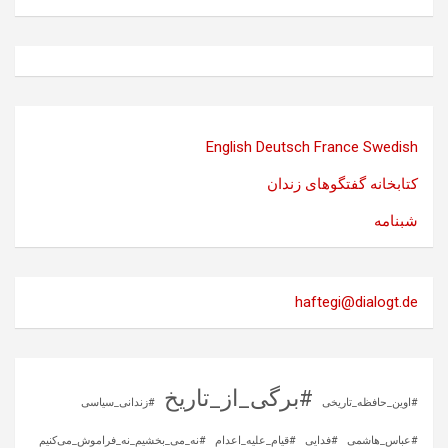
English
Deutsch
France
Swedish
کتابخانه گفتگوهای زندان
شبنامه
haftegi@dialogt.de
#برگی_از_تاریخ
#اوین_حافظه_تاریخی
#زندانی_سیاسی
#عباس_هاشمی
#فدایی
#قیام_علیه_اعدام
#نه_می_بخشیم_نه_فراموش_می‌کنیم