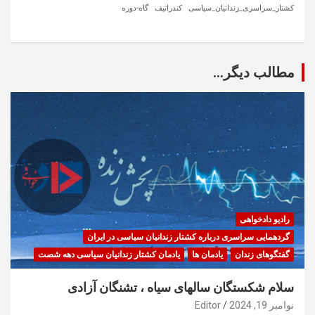
کشتار_سراسری_زندانیان_سیاسی
کندراتیف
گاه-دوره
مطالب دیگر...
رادیو دادخواهی
گردهمایی سراسری درباره کشتار زندانیان سیاسی در ایران
گفتگوهای زندان
یادمان ها
یادمان کشتار زندانیان سیاسی دهه شصت
سلام شکستگان سالهای سیاه ، تشنگان آزادی
نوامبر 19, 2024
Editor