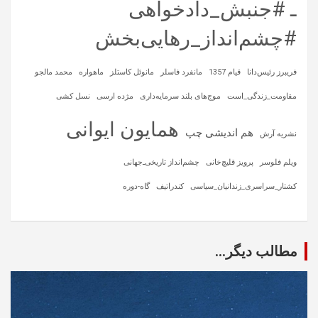
ـ #جنبش_دادخواهی
#چشم‌انداز_رهایی‌بخش
فریبرز رئیس‌دانا
قیام 1357
مانفرد فاسلر
مانوئل کاستلز
ماهواره‌
محمد مالجو
مقاومت_زندگی_است
موج‌های بلند سرمایه‌داری
مژده ارسی
نسل کشی
همایون ایوانی
هم اندیشی چپ
نشریه آرش
ویلم فلوسر
پرویز قلیچ‌خانی
چشم‌انداز تاریخی‌ـ‌جهانی
کشتار_سراسری_زندانیان_سیاسی
کندراتیف
گاه-دوره
مطالب دیگر...