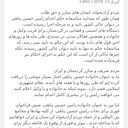
آوریل 13, 2018
Editor
مردم آزادیخواه، انسان های مبارز و حق طلب
همان طور که میدانید متاسفانه حکم اعدام رامین حسین پناهی
در دیوان عالی کشور تایید و به مرحله اجرا رسیده است،
دستگاه های امنیتی و قضایی در کردستان برای فریب وکیل و
خانواده و همچنین فعالان مدنی در سنندج، طی ماه ها و روزهای
اخیر قول های داده بودند، که این حکم به تایید نمی رسد، که
متاسفانه حکم نه تنها به تایید دیوان عالی کشور رسیده، بلکه
خبرها حاکی از آن است که این حکم به اجرای احکام نیز
فرستاده شده است.
مردم شریف و مبارز کردستان و ایران
ما به عنوان خانواده حسین پناهی اخبار بسیار موثقی را دریافت
کرده ایم که طی روزها و یا هفته های آینده، نظام جمهوری
اسلامی قصد دارد، بدونه اینکه به خانواده و یا وکیل اعلام کنند،
می خواهند رامین را در بیخبری کامل اعدام نمایند.
لذا من به عنوان خانواده رامین حسین پناهی، ضمن فراخوان
فوری برای نجات رامین حسین پناهی، از کلیه نهادها و مجامع
بین المللی و از جملە مردم آزادیخواه کردستان و ایران خواهانیم
که با مداخله جدی ، موثر و فوری از وقوع یک فاجعه دیگر برای