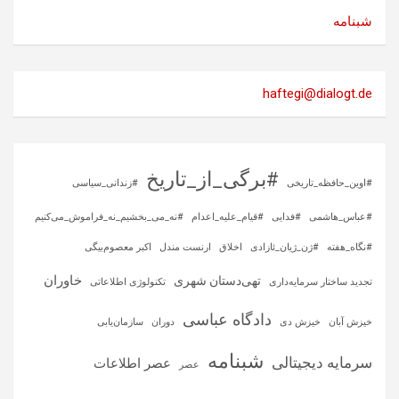
شبنامه
haftegi@dialogt.de
#برگی_از_تاریخ
#اوین_حافظه_تاریخی
#زندانی_سیاسی
#عباس_هاشمی
#فدایی
#قیام_علیه_اعدام
#نه_می_بخشیم_نه_فراموش_می‌کنیم
#نگاه_هفته
#ژن_ژیان_ئازادی
اخلاق
ارنست مندل
اکبر معصوم‌بیگی
خاوران
تهی‌دستان شهری
تجدید ساختار سرمایه‌داری
تکنولوژی اطلاعاتی
دادگاه عباسی
خیزش آبان
خیزش دی
دوران
سازمان‌یابی
شبنامه
سرمایه‌ دیجیتالی
عصر اطلاعات
عصر