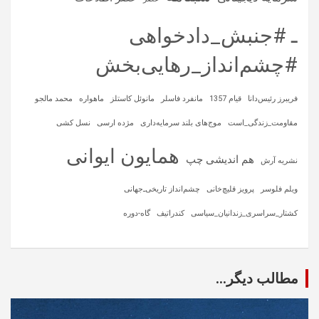
ـ #جنبش_دادخواهی
#چشم‌انداز_رهایی‌بخش
فریبرز رئیس‌دانا
قیام 1357
مانفرد فاسلر
مانوئل کاستلز
ماهواره‌
محمد مالجو
مقاومت_زندگی_است
موج‌های بلند سرمایه‌داری
مژده ارسی
نسل کشی
همایون ایوانی
هم اندیشی چپ
نشریه آرش
ویلم فلوسر
پرویز قلیچ‌خانی
چشم‌انداز تاریخی‌ـ‌جهانی
کشتار_سراسری_زندانیان_سیاسی
کندراتیف
گاه-دوره
مطالب دیگر...