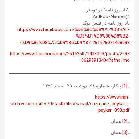
ـ”یاد روز نامه” در توییتر:ـ
@YadRoozNameh
یاد روز نامه در فیس بوک
https://www.facebook.com/%DB%8C%D8%A7%D8%AF-
%D8%B1%D9%88%D8%B2-
%D9%86%D8%A7%D9%85%D9%87-261526071408093/
https://www.facebook.com/261526071408093/posts/2698
06293913404?sfns=mo
ـ [1]
پیکار، شماره ۹۸، دوشنبه ۲۵ اسفند ۱۳۵۹
https://www.iran-
archive.com/sites/default/files/sanad/sazmane_peykar_-
peykar_098.pdf
ـ [2]
همان
ـ [3]
همان