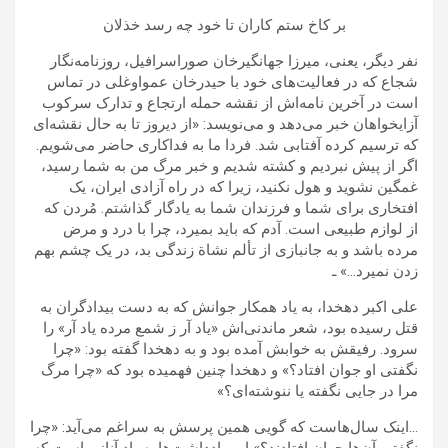
بر کاخ ستم کاران تا خود چه رسد خذلان
نفر دیگر، یعنی، میرزا جهانگیرخان صوراسرافیل، روزنامه‌نگار
شجاع که در فعالیت‌های خود با حیدرخان عمواوغلی در تماس
است در آخرین نامه‌اش از نقشه حمله ارتجاع و تدارک سرکوب
آزایخواهان خبر می‌دهد و می‌نویسد: «از دیروز تا به حال نقشه‌ای
که ترسیم کرده آفتابی شد. فردا ما به فداکاری حاضر می‌شویم.
اگر از پیش نبردیم و کشته شدیم و خبر مرگ من به شما رسید،
غمگین نشوید و هول نکنید، زیرا که در راه آزادی ایران، یک
افتخاری برای شما و فرزندان شما به یادگار گذاشتم. مُردن که
از لوازم طبیعی است. آدم که باید بمیرد، چرا با درد و مرض
مرده باشد و به جانبازی از تألم نشاة زندگی بد، در یک چشم بهم
زدن نمیرد…» ـ
علی اکبر دهخدا، به یاد همکار جوانش که به دست بیدادگران به
قتل رسیده بود، شعر ماندنی‌اش «یاد آر ز شمع مرده یاد آر» را
سرود. رفیقش به خوابش آمده بود و به دهخدا گفته بود: «چرا
نگفتی او جوان افتاد؟» و دهخدا چنین فهمیده بود که «چرا مرگ
مرا در جایی نگفته یا ننوشته‌ای؟»
…اینک سال‌هاست که گویی همین پرسش به سراغم می‌آید: «چرا