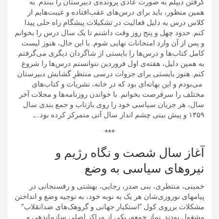
گرفتن دیپلم به صورت عادی پرونده‌ی دبیرستان را ببندم. به
همین منظور، باید برای درس‌های عقب‌افتاده و غیبت‌هایم از
کلاس درس به دلیل فعالیت در تشکیلات پیشگام راه حلی پیدا
کنم. حدود چهل و پنج روز وقت داشتم تا یک سال درس را بخوانم
و پس از آن وارد امتحانات نهایی شوم. با این حال، هنوز لیست
کامل کتاب‌ها و درس‌ها را بایستی از شاگردان دیگری می‌گرفتم.
به همین دلیل، هفته‌ی اول فروردین نتوانستم درس‌ها را شروع
کنم. هنوز بایستی برای جزوات درسی منتظرِ گشایش دبیرستان
می‌بودم و این بهانه‌ای بود که در خانه، نشریات و کتاب‌های
مختلف را سرفرصت بخوانم. با خواندن روزنامه‌ها و مجلات آخر
سال، هر جریان سیاسی خود را روی بازتاب و جمع بندی سال
۱۳۵۹ و پیش بینی چشم انداز سال آتی متمرکز کرده بود…ـ
***
آغاز سال شصت و نگاه رژیم و
نیروهای سیاسی به وضع
خمینی، منتظری، بنی صدر، رجایی، بهشتی و رفسنجانی در
پیامهای نوروزی‌شان هر یک به نوبه خود، به توجیه وضع و انداختن
مشکلات برروی کول “استکبار جهانی و گروهک‌های ضدانقلاب”
مشغول بودند. نماز جمعه، یکی از مراکز اصلی سازماندهی و