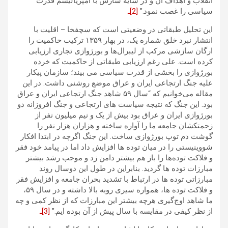
انقلاب و اهداف آن و در سایه سازش با امپریالیسم قدرت
سیاسی را غصب نمود.”
[2]ـ
این تحلیل طبقاتی در وضعیتی است که سچفخا – اقلیت با
انتشار نبرد خلق شماره یک، در بهار ۱۳۵۹ ترکیب حاکمیت را
ارگان سازشی مرکب از لیبرال‌ها و بورژوازی تجاری ارزیابی
کرده است. علی رغم ارزیابی طبقاتی از حاکمیت که خرده
بورژوازی را بخشی از قدرت سیاسی می بیند؛ سازمان پیکار
علیه جنگ ارتجاعی ایران و عراق موضع روشنی داشت. در این
مقاله ‌می‌خوانیم که “سال ۵۹ شاهد جنگ ارتجاعی ایران و عراق
بود. این جنگ که نتیجه سیاست های ارتجاعی و جنگ افروزانه دو
بورژوازی ایران و عراق بود بیش از یک و نیم میلیون نفر از
زحمتکشان جامعه ما را آواره ساخته و هزاران هزار نفر را
گوشت دم توپ بورژوازی ساخت. این جنگ اگرچه در ابتدا افکار
شووینیستی را در میان توده ها افزایش داد اما در پیامد خود فقر
و فلاکت توده‌ها را باز هم بیشتر دامن زد و موجب رشد بیشتر
مبارزات توده ها گردید. بنابراین در طول این دوسال روند
مبارزاتی توده ها در ارتباط با تشدید بحران جامعه و افزایش فقر
و فلاکت توده ها، همواره سیری روبه بالا داشته و در سال ۵۹،
ما شاهد اوج‌گیری هرچه بیشتر این مبارزات که از نظر کمی و چه
از نظر کیفی در مقایسه با سال پیش از آن بوده ایم.”
[3]ـ