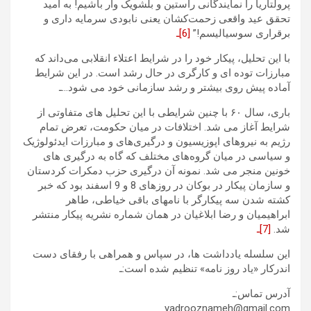
پرولتاریا را نمایندگانی راستین و بلشویک وار باشیم! به امید
تحقق عید واقعی زحمت‌کشان یعنی نابودی سرمایه داری و
برقراری سوسیالیسم!”
[6]ـ
با این تحلیل، پیکار خود را در شرایط اعتلاء انقلابی می‌داند که
مبارزات توده ای و کارگری در حال رشد است. در این شرایط
آماده پیش روی بیشتر و رشد سازمانی خود می شود…ـ
باری، سال ۶۰ با چنین شرایطی با این تحلیل های متفاوتی از
شرایط آغاز می شد. اختلافات در میان حکومت، تعرض تمام
رژیم به نیروهای اپوزیسیون و درگیری‌های و مبارزات ایدئولوژیک
و سیاسی در میان گروه‌های مختلف که گاه به درگیری های
خونین منجر می شد. نمونه آن درگیری حزب دمکرات کردستان
و سازمان پیکار در بوکان در روزهای 8 و 9 اسفند بود که خبر
کشته شدن سه پیکارگر با نامهای باقی خیاطی، طاهر
ابراهیمیان و رضا ابلاغیان در همان شماره نشریه پیکار منتشر
شد.
[7]ـ
این سلسله یادداشت ها، در سپاس و همراهی با رفقای دست
اندرکار «یاد روز نامه» تنظیم شده است:ـ
آدرس تماس:ـ
yadrooznameh@gmail.com