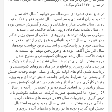
در سال ۱۳۶۰ اعلام میکند.ـ
در جمع بندی فشرده‌ی سرمقاله می‌خوانیم: “سال ۵۹، سال
تشدید بحران اقتصادی و سیاسی، سال تشدید فقر و فلاکت تو
ده ها، سال تشدید مبارزه طبقاتی و رشد و گسترش جنبش توده
ای، سال تشدید تضادهای درونی هیأت حاکمه، سال تشدید
سرکوب مبارزات توده ها و نیروهای انقلابی از سوی رژیم حاکم
و در عین حال سال تشدید ناتوانی و عجز رژیم از تثبیت قدرت
سیاسی خود و در پاسخگویی و اساسی ترین خواست توده‌ها،
سال افزایش آگاهی توده ها و فروریختن توهم آنها نسبت به
هیئت حاکمه، سال رشد نیروهای کمونیستی و مطرح شدن
هرچه بیشتر آنان برای توده ها، سال تشدید مبارزه ایدئولوژیک و
مرزبندی‌های روشن‌تر و قاطع تر در میان نیروهای کمونیستی و
برداشته شدن گام های اولیه تئوریک و عملی جهت وحدت جنبش
کمونیستی بود. شرایط بحرانی جامعه، جنبش توده ای و به ویژه
جنبش کارگری و چشم انداز رشد هرچه بیشتر آن، کوشش بسیار
بسیار زیادی را در ابعادی گسترده تر و عظیم‌تر از آنچه در سال
۵۹ از سوی ما کمونیستها صورت گرفت، می‌طلبد. بکوشیم تا با
درس گیری از تجربیات سال ۵۹ در عرصه های مختلف آن، با
آمادگی هرچه بیشتر به استقبال سال جدید یعنی به استقبال
جنبش اوج گیرنده توده ها در روزها و ماههای آینده برویم و