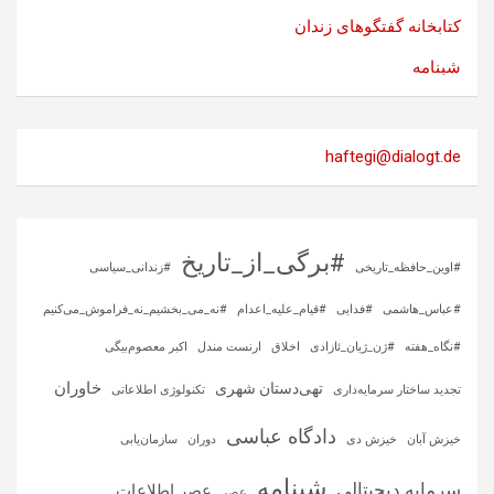
کتابخانه گفتگوهای زندان
شبنامه
haftegi@dialogt.de
#برگی_از_تاریخ
#اوین_حافظه_تاریخی
#زندانی_سیاسی
#عباس_هاشمی
#فدایی
#قیام_علیه_اعدام
#نه_می_بخشیم_نه_فراموش_می‌کنیم
#نگاه_هفته
#ژن_ژیان_ئازادی
اخلاق
ارنست مندل
اکبر معصوم‌بیگی
خاوران
تهی‌دستان شهری
تجدید ساختار سرمایه‌داری
تکنولوژی اطلاعاتی
دادگاه عباسی
خیزش آبان
خیزش دی
دوران
سازمان‌یابی
شبنامه
سرمایه‌ دیجیتالی
عصر اطلاعات
عصر