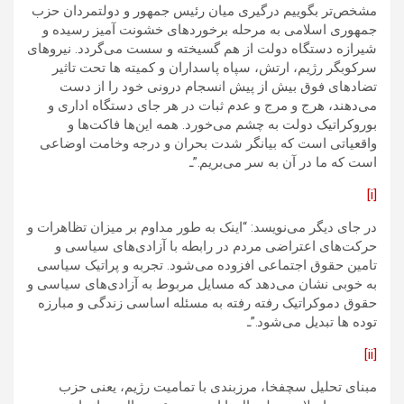
مشخص‌تر بگوییم درگیری میان رئیس جمهور و دولتمردان حزب
جمهوری اسلامی به مرحله برخوردهای خشونت آمیز رسیده و
شیرازه دستگاه دولت از هم گسیخته و سست می‌گردد. نیروهای
سرکوبگر رژیم، ارتش، سپاه پاسداران و کمیته ها تحت تاثیر
تضادهای فوق بیش از پیش انسجام درونی خود را از دست
می‌دهند، هرج و مرج و عدم ثبات در هر جای دستگاه اداری و
بوروکراتیک دولت به چشم می‌خورد. همه این‌ها فاکت‌ها و
واقعیاتی است که بیانگر شدت بحران و درجه وخامت اوضاعی
است که ما در آن به سر می‌بریم.”ـ
[i]
در جای دیگر می‌نویسد: “اینک به طور مداوم بر میزان تظاهرات و
حرکت‌های اعتراضی مردم در رابطه با آزادی‌های سیاسی و
تامین حقوق اجتماعی افزوده می‌شود. تجربه و پراتیک سیاسی
به خوبی نشان می‌دهد که مسایل مربوط به آزادی‌های سیاسی و
حقوق دموکراتیک رفته رفته به مسئله اساسی زندگی و مبارزه
توده ها تبدیل می‌شود.”ـ
[ii]
مبنای تحلیل سچفخا، مرزبندی با تمامیت رژیم، یعنی حزب