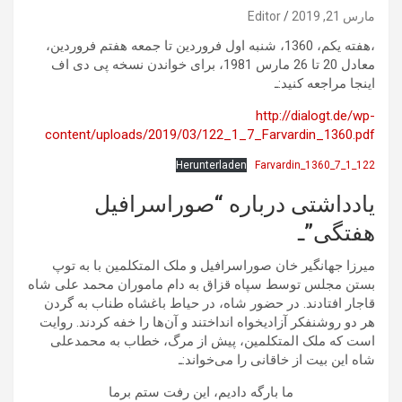
مارس 21, 2019
Editor
،هفته یکم، 1360، شنبه اول فروردین تا جمعه هفتم فروردین،
معادل 20 تا 26 مارس 1981، برای خواندن نسخه پی دی اف
اینجا مراجعه کنید:ـ
http://dialogt.de/wp-
content/uploads/2019/03/122_1_7_Farvardin_1360.pdf
Herunterladen
122_1_7_Farvardin_1360
یادداشتی درباره “صوراسرافیل
هفتگی”ـ
میرزا جهانگیر خان صوراسرافیل و ملک المتکلمین با به توپ
بستن مجلس توسط سپاه قزاق به دام ماموران محمد علی شاه
قاجار افتادند. در حضور شاه، در حیاط باغشاه طناب به گردن
هر دو روشنفکر آزادیخواه انداختند و آن‌ها را خفه کردند. روایت
است که ملک المتکلمین، پیش از مرگ، خطاب به محمدعلی
شاه این بیت از خاقانی را می‌خواند:ـ
ما بارگه دادیم، این رفت ستم برما