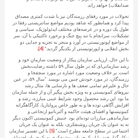
ضدانقلاب) خواهد راند.
تحولات در مورد رفقای رزمندگان نیز با شدت کمتری مصداق
پیدا کرد و همانطور که شاهد بودیم مواضع سانتریستی رفقا در
طول یک دوره و در عرصه‌های مختلف ایدئولوژیک، سیاسی و
تشکیلات، سرانجام با تند پیچ جنگ و برخورد تاکتیکی با آن، سر
از مواضع اپوتورنیستی در آورد و منجر به تجزیه و جدایی دو
بخش انقلابی و اپورتونیستی از یکدیگر گردید.”
[4]ـ
با این حال، ارزیابی سازمان پیکار از وضعیت سازمانِ خود و
رشد سازمانی‌ای که در طول سال ۵۹ داشته رضایت‌بخش
است. بر خلاف وضعیت مورد اشاره در مورد سچفخا و
رزمندگان، در مورد خودش چنین می نویسد: “سال ۵۹، در عین
حال و علیرغم تمامی ضعف ها و نارسایی ها، مثال رشد
نیروهای کمونیستی و به ویژه بخش پیگیر آن و از جمله سازمان
ما بود. این رشد محصول وجود شرایط عینی مبارزه، رشد و
افزایش آگاهی توده ها و به طور خاص پرولتاریا، کارآگاهگرانه
کمونیستها و افشای هیئت حاکمه و آلترناتیو ارتجاعی و
سازماندهی مبارزات توده‌ای بود. جنبش کمونیستی اکنون دیگر
نه به عنوان یک جریان روشنفکری، بلکه به عنوان یک جریان
اجتماعی در سطح جامعه مطرح است.”
[5]
با این تفسیر سازمان
پیکار گذار خود را از یک جریان روشنفکری به یک جریان اجتماعی