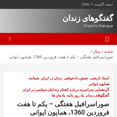
ه
جمعه, آگوست 7, 2026
حتوا
روید
گفتگوهای زندان
Prison's Dialogue
خـانـه
سال
صوراسرافیل هفتگی – یکم تا هفت فروردین 1360، همایون ایوانی
اسناد تاریخی
جنبش دادخواهی
زندان در ایران
شبنامه
همایون ایوانی
گردهمایی سراسری درباره کشتار زندانیان سیاسی در ایران
گفتگوهای زندان
یاد روز نامه
یادمان ها
صوراسرافیل هفتگی – یکم تا هفت
فروردین 1360، همایون ایوانی