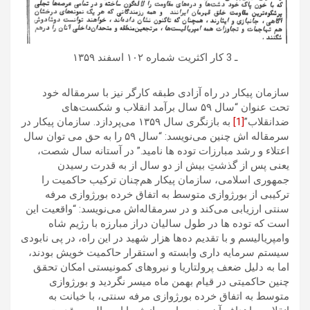
ـ 3 کار اکثریت شماره ۱۰۲ اسفند ۱۳۵۹
سازمان پیکار در راه آزادی طبقه کارگر نیز با سرمقاله خود
تحت عنوان “سال ۵۹ سال برآمد انقلاب و شکست‌های
ضدانقلاب”
[1]
به بازنگری سال ۱۳۵۹ می‌پردازد. سازمان پیکار در
سرمقاله اش چنین می‌نویسد: “سال ۵۹ را به حق می توان سال
اعتلاء و رشد مبارزات توده ها نامید.” در آستانه سال شصت،
یعنی پس از گذشتِ بیش از دو سال از به قدرت رسیدن
جمهوری اسلامی، سازمان پیکار هم‌چنان ترکیب حاکمیت را
ترکیبی از بورژوازی متوسط به اتفاق خرده بورژوازی مرفه
سنتی ارزیابی می‌کند و در سرمقاله‌اش می‌نویسد: “واقعیت این
است که توده ها در طول سالیان دراز مبارزه با رژیم شاه
وامپریالیسم و با تقدیم ده‌ها هزار شهید در این راه، در پی نابودی
سیستم سرمایه داری وابسته و استقرار حاکمیت خویش بودند،
اما به دلیل ضعف پرولتاریا و نیروهای کمونیستی امکان تحقق
چنین حاکمیتی در قیام بهمن ماه میسر نگردید و بورژوازی
متوسط به اتفاق خرده بورژوازی مرفه سنتی، با خیانت به