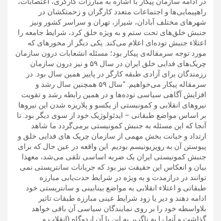
در ادامه سازمان پیکار با اشاره به مبارزات کارگری، اعتصابات،
راهپیمایی‌ها و اجتماعات متعدد کارگران و زحمتکشان در
شهرهای مختلف آبادان، شیراز، تهران و سراسر کشور ونیز
جنبش خلق‌های تحت ستم و به ویژه خلق کرد، شرایط جامعه را
اعتلاء جنبش توده‌ای اعلام می‌کند. یکی دیگر از محورهای که
مورد توجه سرمقاله‌ی پیکار بود؛ مسئله انشعابات درون سازمان
چریک‌های فدایی خلق ایران در سال ۵۹ و نیز درون سازمان
رزمندگان برای آزادی طبقه کارگر در پاییز همین سال بود. در
سرمقاله پیکار‌ می‌خواهیم: “سال ۵۹ همچنین سال رشد و
افزایش آگاهی سیاسی توده‌ها و در همین رابطه رشد و تقویت
نیروهای انقلابی و کمونیستی از یکسو و پلاریزه شدن این نیروها
بر اساس مواضع طبقاتی – ایدئولوژیک خود از سوی دیگر بود. تا
آنجا که این مسئله به جنبش کمونیستی برمی‌گردد ما شاهد
ارتداد و خیانت بخش مهمی از سازمان چریک های فدایی خلق و
پیوستن آن به رویزیونیسم بودیم. این واقعه در عین حال که برای
جنبش کمونیستی ایران یک ضربه اساسی تلقی می‌شد، معهذا
بیان و انعکاس این حقیقت نیز بود که جریانات سانتریستی نمی
توانند در درازمدت و به ویژه در شرایط حدت‌یابی مبارزه
طبقاتی و اعتلاء انقلابی به مواضع بینابینی و سانتریستی خود
ادامه دهند و دیر یا زود شرایط عینی مبارزه طبقات تاثیر
بلاواسطه خود را بر روی نمایندگان سیاسی آن باقی خواهد
گذاشت و آنها را به ناگزیر به این یا آن اردوگاه (انقلاب و