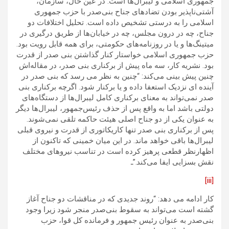
جمهوری اسلامی و لیبرال‌ها است. در عین حال، سازمان،
آشتی‌ناپذیر بودن تضادهای جناح بنی‌صدر با حزب جمهوری
اسلامی را به درستی تشخیص داده است. تحلیل اختلافات دو
جناح، چه در درون مجلس، چه در خیابان‌ها از طریق درگیری در
میتینگ‌ها و یا در روزنامه‌های حکومتی، برای همه قابل رویت بود.
حزب جمهوری اسلامی خواستار کنار گذاشتن بنی صدر از قدرت
بود. نشریه کار، سه ماه پیش از برکناری بنی صدر، در مقاله‌اش
چنین پیش بینی می‌کند: “چنین به نظر می رسد که بنی صدر در
آینده ای نزدیک استعفا داده و یا برکنار شود. اگرچه برکناری بنی
صدر نمی‌تواند به معنای برکناری کامل لیبرال‌ها از دستگاه‌های
دولتی باشد اما به واقع پس از حذف رئیس‌جمهور، لیبرال‌ها دیگر
به عنوان یکی از دو جناح اصلی هیئت حاکمه تلقی نمی‌شوند.
پس از برکناری بنی صدر تنها کاریکاتوری از قدرت و نیروی قبلی
لیبرال‌ها باقی خواهد ماند. در این میان خمینی که تاکنون از
اظهارنظر قطعی پرهیز کرده است در تناسب نیروهای مختلف
نقش بسزایی ایفا می‌کند.”ـ
[iii]
کار ادامه می دهد: “روند جدیدی که در مناقشات دو جناح آغاز
گشته است می‌تواند به سقوط بنی‌صدر منجر شود زیرا وجود
بنی‌صدر به عنوان رئیس جمهور و فرمانده کل قوا، حزب