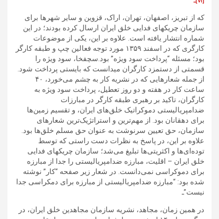
[vi]ـ
که از تبریز، اصفهان، تهران، اراک، قزوین و سایر شهرها برای
سازمان چریکهای فدایی خلق ایران ارسال کرده بودند؛ در این
شماره انتشار یافته است. علاوه بر این، یکی از موضوعات
کارگری که در اسفند ۱۳۵۹ مورد توجه فعالین چپ و طبقه کارگر
بود؛ مسئله “پرداخت سود ویژه” بود.سچفخا، سود ویژه را
قسمتی از دستمزد کارگران میدانست که بایستی پرداخت شود.
از جمله شعارهایی که در نشریه کار به چشم می‌خورد، ۴۰
ساعت کار در هفته و دو روز تعطیل، پرداخت سود ویژه به
کارگران، تاکید بر رهبری طبقه کارگر در مبارزات
ضدامپریالیستی دموکراتیک خلق‌های ایران، و تقسیم زمین‌ها
برای دهقانان بود. از مهم‌ترین و استراتژیک‌ترین شعارهای
سازمان، حق تعیین سرنوشت به عنوان حق مسلم خلق‌ها بود.
علاوه بر این، در پاسخ به نظرات دست راستی که توسط
توده‌ای‌ها و اکثریتی‌ها تبلیغ می‌شد؛ سازمان چریکهای فدایی
خلق ایران – اقلیت، مبارزه ضدامپریالیستی را جدا از مبارزه
برای دموکراسی نمی‌دانست. در شعار زیر صفحه “کار” نوشته
شده بود: “مبارزه ضدامپریالیستی از مبارزه برای دمکراسی جدا
نیست”ـ
در همین زمان، مجاهد، نشریه سازمان مجاهدین خلق ایران، در