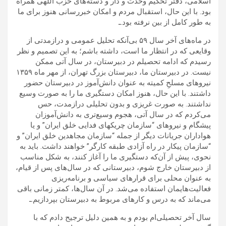
اسلامی، دفتر تحکیم وحدت و دار و دسته‌های حزب اللهی همراه
بود. با این حال، استقبال مردم و امکان خبررسانی هنوز برای ما
به طور کامل از بین نرفته بود.ـ
در ماه‌های آخر سال ۵۹ بی‌آنکه تحلیل عمومی و درازمدتی از
وقایعی که در انتظار ما است، داشته باشم؛ به این تصمیم و نظر
رسیدم که ادامه تحصیلم در دبیرستان، در سال آتی ممکن
نیست. در دبیرستان ما، دبیرستان بزرگ تهران، از مهر ماه ۱۳۵۹
نیروهای مسلحِ کمیته به عنوان دانش‌آموز در دبیرستان حضور
داشتند. با این حال، هنوز امکان دستگیری ما را به صورت وسیع
نداشتند. به صورت غریزی و بدون تحلیلی درازمدت، حس
می‌کردم که در سال آتی، هجوم وسیع‌تری به دانش‌آموزان
پیشگام و نیروهای “سازمان چریکهای فدایی خلق ایران” و یا
هواداران جریانات دیگر از جمله “سازمان مجاهدین خلق ایران” و
“سازمان پیکار در راه آزادی طبقه کارگر” خواهند داشت. باید به
نحوی، پیش از آن‌که دستگیری ما را آغاز کنند، به شکل مناسب
از دبیرستان خارج شوم، دبیرستانی که در سال‌های پس از قیام،
به عنوان محلی برای قرارهای سیاسی و برنامه‌ریزی
فعالیت‌هایمان استفاده می‌شد. در آن سال‌ها، کمتر زمانی باقی
می‌ماند که به درس و کارهای مربوط به دبیرستان بپردازیم.ـ
سال آخر تحصیلی‌ام بودم و به همین دلیل ترجیح دادم که با