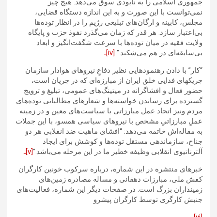
جمهوری اسلامی را به نابودی سوق می‌دهد. هیچ چیز
نمی‌توانست با این صورت و به این اندازه دستگاه قضایی،
مجلس، کابینه و ارگان‌های تبلیغی رژیم را در انظار توده‌ها
بی‌اعتبار سازد. هر قدر که زمان می‌گذرد نفوذ حزب و پایگاه
ولایت فقیه در میان توده‌ها با سرعت شگفت‌انگیز و ابعاد
بی‌سابقه‌ای در هم می‌شکند.”
[iv]ـ
“کار” با دادن رهنمودهایی نظیر دفاعِ نیروهای هوادار سازمان
چریکهای فدایی خلق ایران از مبارزه‌ای که در جریان است،
حضور فعال و افشاگرانه در میتینگ‌های عمومی، تبلیغ و ترویج
گسترده برای رساندن خواسته‌ها و شعارهای مطالباتی توده‌های
مردم ونیز اتحاد عمل مبارزاتی با سیاست‌های معین و در زمینه
عملِ مبارزاتیِ مشخص با نیروهای سیاسی همسو، با این جملات
به مقاله‌اش خاتمه می‌دهد: “افشای ماهیت ضد انقلابی هر دو
جناح، سازماندهی مستقل توده‌ها و کوشش برای ایجاد
آلترناتیوی انقلابی وظیفه خطیر ما در این مرحله می‌باشد.”
[v]ـ
خبرهای منتشره در این شماره، درباره سرکوب خونین کارگران
کفش ملی، مبارزات دهقانی و مساله مصادره زمین‌های
زمینداران بزرگ است. در صفحات دیگر این شماره، فعالیت‌های
جنبش کارگری توسط کارگران پیشرو