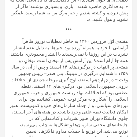
نگفتی آن‌ها جوان افتادند؟» این یادداشت‌ها به یاد آنانی است که
«…به فداکاری حاضر» شدند… باری، و بسیاری نوشتند: «اگر از
پیش نبردیم و کشته شدیم و خبر مرگ من به شما رسید، غمگین
نشوید و هول نکنید…»ـ
***
هفته‌ی اوّل فروردین ۱۳۶۰ به خاطر تعطیلات نوروز ظاهراً
آرامشی با خود به همراه آورده بود. خبرها، به دلیل عدم انتشار
نشریات در این روزها یا نمی‌رسیدند یا انتشار محدودتری داشتند.
همه جا آرام است! این آرامشِ پس از توفان است. توفانِ دو
هفته‌ی پر التهاب در درگیری‌های ۱۴ اسفند و پس از آن، در سال
۱۳۵۹ داشته‌ایم. درگیری در میتینگ بنی صدر– رییس جمهور
وقت – در چهاردهم اسفند، اوج گیری مرحله جدیدی از اختلافات
درونی جمهوری اسلامی بود. درگیری‌های ۱۴ اسفند، نقطه
عطفی بود که اختلافات نهاد ریاست جمهوری و حزب جمهوری
اسلامی را آشکار و به مرکز توجه عمومی کشانده بود. برای
نیروهای سیاسی، و از جمله سازمان‌های چپ و کمونیست، هنوز
امکان فعالیت نیمه علنی وجود داشت. در هفته‌های آخر اسفند،
جلوی دانشگاه تهران هنوز نشریات و کتاب‌هایی که در
چاپخانه‌های مخفی سازمان‌ها و تشکل‌ها به چاپ می‌رسید،
توزیع می‌شد. این توزیع با حملات مداوم فالانژها، انجمن