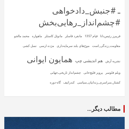
ـ #جنبش_دادخواهی
#چشم‌انداز_رهایی‌بخش
فریبرز رئیس‌دانا
قیام 1357
مانفرد فاسلر
مانوئل کاستلز
ماهواره‌
محمد مالجو
مقاومت_زندگی_است
موج‌های بلند سرمایه‌داری
مژده ارسی
نسل کشی
همایون ایوانی
هم اندیشی چپ
نشریه آرش
ویلم فلوسر
پرویز قلیچ‌خانی
چشم‌انداز تاریخی‌ـ‌جهانی
کشتار_سراسری_زندانیان_سیاسی
کندراتیف
گاه-دوره
مطالب دیگر...