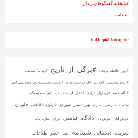
کتابخانه گفتگوهای زندان
شبنامه
haftegi@dialogt.de
#برگی_از_تاریخ
#اوین_حافظه_تاریخی
#زندانی_سیاسی
#عباس_هاشمی
#فدایی
#قیام_علیه_اعدام
#نه_می_بخشیم_نه_فراموش_می‌کنیم
#نگاه_هفته
#ژن_ژیان_ئازادی
اخلاق
ارنست مندل
اکبر معصوم‌بیگی
خاوران
تهی‌دستان شهری
تجدید ساختار سرمایه‌داری
تکنولوژی اطلاعاتی
دادگاه عباسی
خیزش آبان
خیزش دی
دوران
سازمان‌یابی
شبنامه
سرمایه‌ دیجیتالی
عصر اطلاعات
عصر