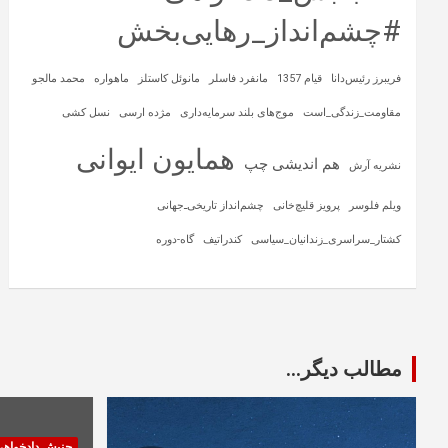
#چشم‌انداز_رهایی‌بخش
فریبرز رئیس‌دانا
قیام 1357
مانفرد فاسلر
مانوئل کاستلز
ماهواره‌
محمد مالجو
مقاومت_زندگی_است
موج‌های بلند سرمایه‌داری
مژده ارسی
نسل کشی
همایون ایوانی
هم اندیشی چپ
نشریه آرش
ویلم فلوسر
پرویز قلیچ‌خانی
چشم‌انداز تاریخی‌ـ‌جهانی
کشتار_سراسری_زندانیان_سیاسی
کندراتیف
گاه-دوره
مطالب دیگر...
جنبش دادخواه