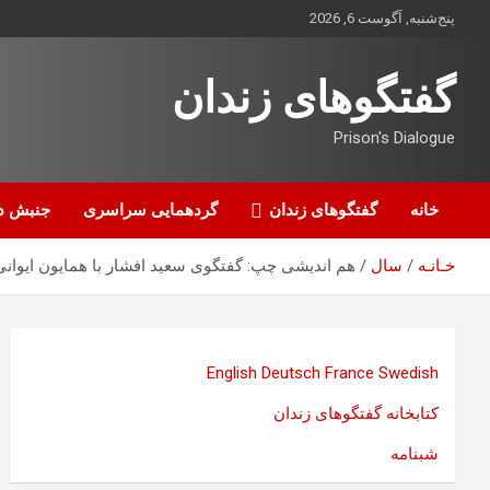
ه
پنج‌شنبه, آگوست 6, 2026
حتوا
روید
گفتگوهای زندان
Prison's Dialogue
خانه
گفتگوهای زندان
گردهمایی سراسری
جنبش د
خـانـه
سال
هم اندیشی چپ: گفتگوی سعید افشار با همایون ایوانی
English
Deutsch
France
Swedish
کتابخانه گفتگوهای زندان
شبنامه