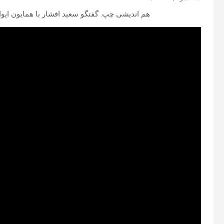
هم اندیشی چپ. گفتگو سعید افشار با همایون ایو