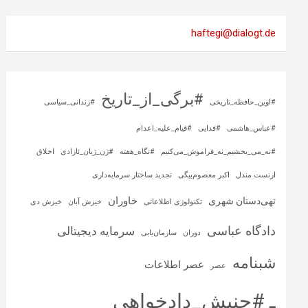
haftegi@dialogt.de
#برگی_از_تاریخ
#اوین_حافظه_تاریخی
#زندانی_سیاسی
#عباس_هاشمی
#فدایی
#قیام_علیه_اعدام
#نه_می_بخشیم_نه_فراموش_می‌کنیم
#نگاه_هفته
#ژن_ژیان_ئازادی
اخلاق
ارنست مندل
اکبر معصوم‌بیگی
تجدید ساختار سرمایه‌داری
خاوران
تهی‌دستان شهری
تکنولوژی اطلاعاتی
خیزش آبان
خیزش دی
دادگاه عباسی
سرمایه‌ دیجیتالی
دوران
سازمان‌یابی
شبنامه
عصر اطلاعات
عصر
ـ #جنبش_دادخواهی