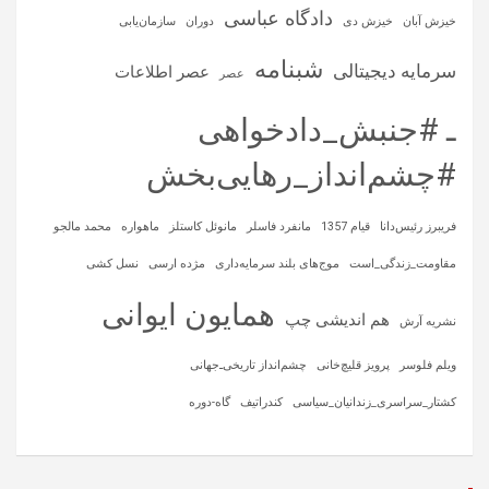
دادگاه عباسی
خیزش آبان
خیزش دی
دوران
سازمان‌یابی
شبنامه
سرمایه‌ دیجیتالی
عصر اطلاعات
عصر
ـ #جنبش_دادخواهی
#چشم‌انداز_رهایی‌بخش
فریبرز رئیس‌دانا
قیام 1357
مانفرد فاسلر
مانوئل کاستلز
ماهواره‌
محمد مالجو
مقاومت_زندگی_است
موج‌های بلند سرمایه‌داری
مژده ارسی
نسل کشی
همایون ایوانی
هم اندیشی چپ
نشریه آرش
ویلم فلوسر
پرویز قلیچ‌خانی
چشم‌انداز تاریخی‌ـ‌جهانی
کشتار_سراسری_زندانیان_سیاسی
کندراتیف
گاه-دوره