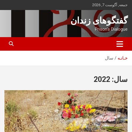
ه
جمعه, آگوست 7, 2026
حتوا
روید
گفتگوهای زندان
Prison's Dialogue
خـانـه
سال
سال:
2022