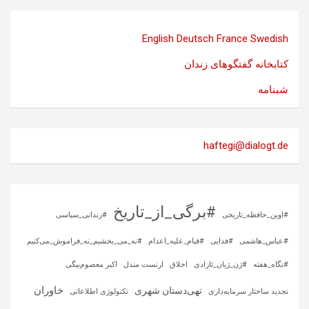
English
Deutsch
France
Swedish
کتابخانه گفتگوهای زندان
شبنامه
haftegi@dialogt.de
#برگی_از_تاریخ
#اوین_حافظه_تاریخی
#زندانی_سیاسی
#عباس_هاشمی
#فدایی
#قیام_علیه_اعدام
#نه_می_بخشیم_نه_فراموش_می‌کنیم
#نگاه_هفته
#ژن_ژیان_ئازادی
اخلاق
ارنست مندل
اکبر معصوم‌بیگی
خاوران
تهی‌دستان شهری
تجدید ساختار سرمایه‌داری
تکنولوژی اطلاعاتی