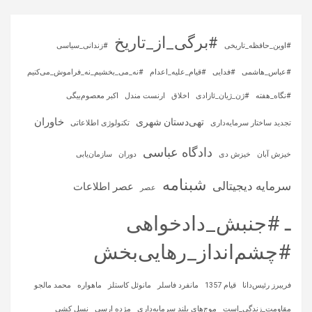
#برگی_از_تاریخ
#اوین_حافظه_تاریخی
#زندانی_سیاسی
#عباس_هاشمی
#فدایی
#قیام_علیه_اعدام
#نه_می_بخشیم_نه_فراموش_می‌کنیم
#نگاه_هفته
#ژن_ژیان_ئازادی
اخلاق
ارنست مندل
اکبر معصوم‌بیگی
خاوران
تهی‌دستان شهری
تجدید ساختار سرمایه‌داری
تکنولوژی اطلاعاتی
دادگاه عباسی
خیزش آبان
خیزش دی
دوران
سازمان‌یابی
شبنامه
سرمایه‌ دیجیتالی
عصر اطلاعات
عصر
ـ #جنبش_دادخواهی
#چشم‌انداز_رهایی‌بخش
فریبرز رئیس‌دانا
قیام 1357
مانفرد فاسلر
مانوئل کاستلز
ماهواره‌
محمد مالجو
مقاومت_زندگی_است
موج‌های بلند سرمایه‌داری
مژده ارسی
نسل کشی