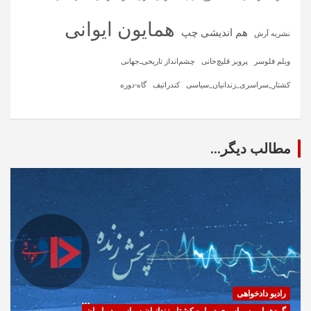
همایون ایوانی
هم اندیشی چپ
نشریه آرش
ویلم فلوسر
پرویز قلیچ‌خانی
چشم‌انداز تاریخی‌ـ‌جهانی
کشتار_سراسری_زندانیان_سیاسی
کندراتیف
گاه-دوره
مطالب دیگر...
رادیو دادخواهی