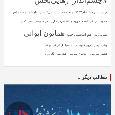
#چشم‌انداز_رهایی‌بخش
فریبرز رئیس‌دانا
قیام 1357
مانفرد فاسلر
مانوئل کاستلز
ماهواره‌
محمد مالجو
مقاومت_زندگی_است
موج‌های بلند سرمایه‌داری
مژده ارسی
نسل کشی
همایون ایوانی
هم اندیشی چپ
نشریه آرش
ویلم فلوسر
پرویز قلیچ‌خانی
چشم‌انداز تاریخی‌ـ‌جهانی
کشتار_سراسری_زندانیان_سیاسی
کندراتیف
گاه-دوره
مطالب دیگر...