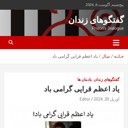
ه
پنج‌شنبه, آگوست 6, 2026
حتوا
روید
گفتگوهای زندان
Prison's Dialogue
خـانـه
سال
یاد اعظم قرایی گرامی باد
گفتگوهای زندان
یادمان ها
یاد اعظم قرایی گرامی باد
آوریل 30, 2024
Editor