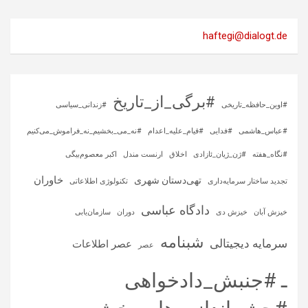
haftegi@dialogt.de
#برگی_از_تاریخ
#اوین_حافظه_تاریخی
#زندانی_سیاسی
#عباس_هاشمی
#فدایی
#قیام_علیه_اعدام
#نه_می_بخشیم_نه_فراموش_می‌کنیم
#نگاه_هفته
#ژن_ژیان_ئازادی
اخلاق
ارنست مندل
اکبر معصوم‌بیگی
خاوران
تهی‌دستان شهری
تجدید ساختار سرمایه‌داری
تکنولوژی اطلاعاتی
دادگاه عباسی
خیزش آبان
خیزش دی
دوران
سازمان‌یابی
شبنامه
سرمایه‌ دیجیتالی
عصر اطلاعات
عصر
ـ #جنبش_دادخواهی