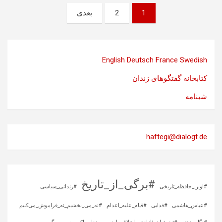
صفحه‌بندی
1
2
بعدی
نوشته‌ها
English
Deutsch
France
Swedish
کتابخانه گفتگوهای زندان
شبنامه
haftegi@dialogt.de
#برگی_از_تاریخ
#اوین_حافظه_تاریخی
#زندانی_سیاسی
#عباس_هاشمی
#فدایی
#قیام_علیه_اعدام
#نه_می_بخشیم_نه_فراموش_می‌کنیم