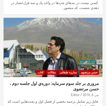
كسي نيست در بندهاي چپ‌ها در واحد يك و سه قزل‌حصار در
دهه‌ي شصت، كه منصور…
حسن مرتضوی
مبارزه طبقاتی
مقالات
کتاب
مروری بر جلد سوم سرمايه: دوره‌ي اول جلسه دوم ،
حسن مرتضوی
می 6, 2016
Editor
فايل زير شامل ترجمه بخشي از فصل اول و بحث‌هايي است كه