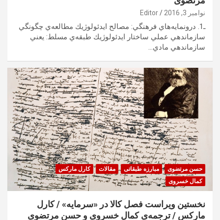
مرتضوی
نوامبر 3, 2016
Editor
ـ1. درونمايه‌هاي فرهنگي: مصالح ايدئولوژيك مطالعه‌ي چگونگي
سازماندهي عملي ساختار ايدئولوژيك طبقه‌ي مسلط: يعني
سازماندهي مادي…
حسن مرتضوی
مبارزه طبقاتی
مقالات
کارل مارکس
کمال خسروی
نخستین ویراست فصل کالا در «سرمایه» / کارل
مارکس / ترجمه‌ی کمال خسروی و حسن مرتضوی