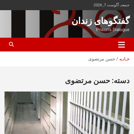
ه
جمعه, آگوست 7, 2026
حتوا
روید
گفتگوهای زندان
Prison's Dialogue
خـانـه
حسن مرتضوی
دسته:
حسن مرتضوی