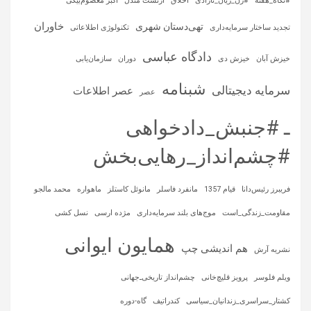
#نگاه_هفته
#ژن_ژیان_ئازادی
اخلاق
ارنست مندل
اکبر معصوم‌بیگی
خاوران
تهی‌دستان شهری
تجدید ساختار سرمایه‌داری
تکنولوژی اطلاعاتی
دادگاه عباسی
خیزش آبان
خیزش دی
دوران
سازمان‌یابی
شبنامه
سرمایه‌ دیجیتالی
عصر اطلاعات
عصر
ـ #جنبش_دادخواهی
#چشم‌انداز_رهایی‌بخش
فریبرز رئیس‌دانا
قیام 1357
مانفرد فاسلر
مانوئل کاستلز
ماهواره‌
محمد مالجو
مقاومت_زندگی_است
موج‌های بلند سرمایه‌داری
مژده ارسی
نسل کشی
همایون ایوانی
هم اندیشی چپ
نشریه آرش
ویلم فلوسر
پرویز قلیچ‌خانی
چشم‌انداز تاریخی‌ـ‌جهانی
کشتار_سراسری_زندانیان_سیاسی
کندراتیف
گاه-دوره