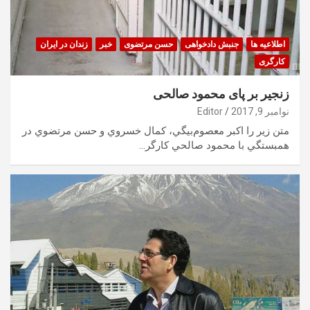
اطلاعیه ها
جنبش دادخواهی
حسن مرتضوی
خبر
زندان در ایران
کارگری
زنجیر بر پای محمود صالحی
نوامبر 9, 2017
Editor
متن زير را اكبر معصوم‌بيگي، كمال خسروي و حسن مرتضوي در
همبستگي با محمود صالحي كارگر…