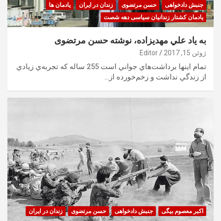
جنبش دادخواهی
حسن مرتضوی
زندان در ایران
یادمان ها
یادمان کشتار زندانیان سیاسی دهه شصت
به ياد علي مهديزاده، نوشته حسن مرتضوی
ژوئن 15, 2017
Editor
تمام اينها برداشت‌هاي جواني است 255 ساله كه تجربه‌ي زيادي
از زندگي نداشت و زخم‌خورده از…
اکبر معصوم بیگی
جنبش دادخواهی
حسن مرتضوی
زندان در ایران