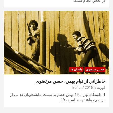
در كلاس انجام شده…
حسن مرتضوی
یادمان ها
خاطراتي از قيام بهمن، حسن مرتضوی
فوریه 5, 2016
Editor
1. دانشگاه تهران 19 بهمن خطم بد نيست. دانشجويان فدايي از
من مي‌خواهند به مناسبت 19…