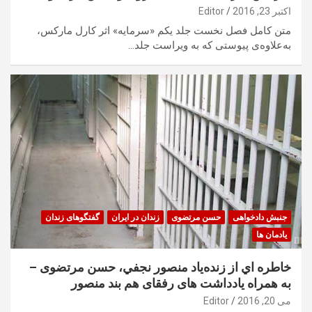
اکتبر 23, 2016
Editor
متن کامل فصل نخست جلد یکم «سرمایه» اثر کارل مارکس،
به‌علاوه‌ی پیوستی که به ویراست جلد…
جنبش دادخواهی
حسن مرتضوی
زندان در ایران
گفتگوهای زندان
یادمان ها
خاطره اي از زنده‌ياد منصور نجفي، حسن مرتضوی –
به همراه یادداشت های رفقای هم بند منصور
می 20, 2016
Editor