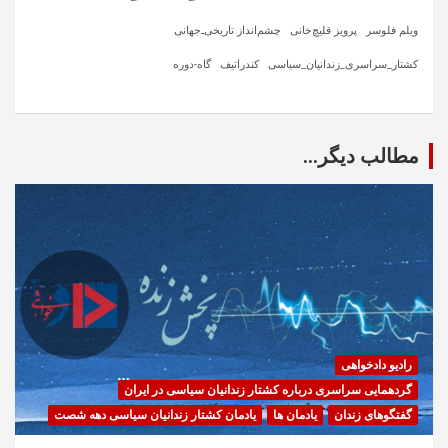
ویلم فلوسر
پرویز قلیچ‌خانی
چشم‌انداز تاریخی‌ـ‌جهانی
کشتار_سراسری_زندانیان_سیاسی
کندراتیف
گاه-دوره
مطالب دیگر...
رادیو دادخواهی
گردهمایی سراسری درباره کشتار زندانیان سیاسی در ایران
گفتگوهای زندان
یادمان ها
یادمان کشتار زندانیان سیاسی دهه شصت