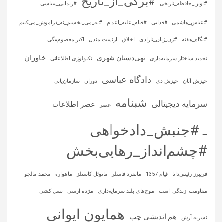
#برگی_از_تاریخ
#اوین_حافظه_تاریخی
#زندانی_سیاسی
#عباس_هاشمی
#فدایی
#قیام_علیه_اعدام
#نه_می_بخشیم_نه_فراموش_می‌کنیم
#نگاه_هفته
#ژن_ژیان_ئازادی
اخلاق
ارنست مندل
اکبر معصوم‌بیگی
خاوران
تهی‌دستان شهری
تجدید ساختار سرمایه‌داری
تکنولوژی اطلاعاتی
دادگاه عباسی
خیزش آبان
خیزش دی
دوران
سازمان‌یابی
شبنامه
سرمایه‌ دیجیتالی
عصر اطلاعات
عصر
ـ #جنبش_دادخواهی
#چشم‌انداز_رهایی‌بخش
فریبرز رئیس‌دانا
قیام 1357
مانفرد فاسلر
مانوئل کاستلز
ماهواره‌
محمد مالجو
مقاومت_زندگی_است
موج‌های بلند سرمایه‌داری
مژده ارسی
نسل کشی
همایون ایوانی
هم اندیشی چپ
نشریه آرش