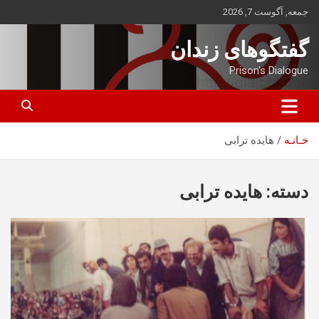
ه
جمعه, آگوست 7, 2026
حتوا
روید
گفتگوهای زندان
Prison's Dialogue
خـانـه
هایده ترابی
دسته:
هایده ترابی