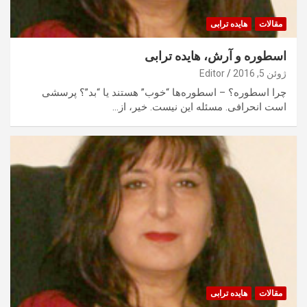
مقالات
هایده ترابی
اسطوره و آرش، هایده ترابی
ژوئن 5, 2016
Editor
چرا اسطوره؟ – اسطوره‌ها “خوب” هستند یا “بد”؟ پرسشی
است انحرافی. مسئله این نیست. خیر، از…
مقالات
هایده ترابی