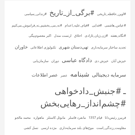
#برگی_از_تاریخ
#اوین_حافظه_تاریخی
#زندانی_سیاسی
#عباس_هاشمی
#فدایی
#قیام_علیه_اعدام
#نه_می_بخشیم_نه_فراموش_می‌کنیم
#نگاه_هفته
#ژن_ژیان_ئازادی
اخلاق
ارنست مندل
اکبر معصوم‌بیگی
خاوران
تهی‌دستان شهری
تجدید ساختار سرمایه‌داری
تکنولوژی اطلاعاتی
دادگاه عباسی
خیزش آبان
خیزش دی
دوران
سازمان‌یابی
شبنامه
سرمایه‌ دیجیتالی
عصر اطلاعات
عصر
ـ #جنبش_دادخواهی
#چشم‌انداز_رهایی‌بخش
فریبرز رئیس‌دانا
قیام 1357
مانفرد فاسلر
مانوئل کاستلز
ماهواره‌
محمد مالجو
مقاومت_زندگی_است
موج‌های بلند سرمایه‌داری
مژده ارسی
نسل کشی