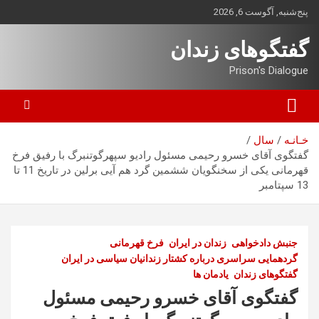
ه
پنج‌شنبه, آگوست 6, 2026
حتوا
روید
گفتگوهای زندان
Prison's Dialogue
خـانـه
سال
گفتگوی آقای خسرو رحیمی مسئول رادیو سپهرگوتنبرگ با رفیق فرخ
قهرمانی یکی از سخنگویان ششمین گرد هم آیی برلین در تاریخ 11 تا
13 سپتامبر
جنبش دادخواهی
زندان در ایران
فرخ قهرمانی
گردهمایی سراسری درباره کشتار زندانیان سیاسی در ایران
گفتگوهای زندان
یادمان ها
گفتگوی آقای خسرو رحیمی مسئول