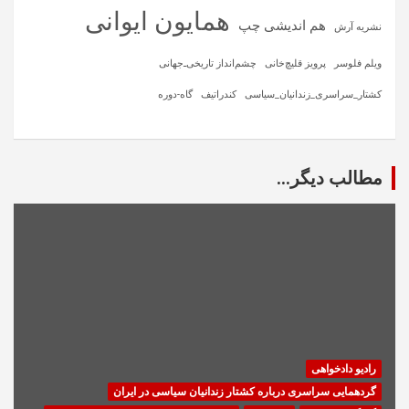
همایون ایوانی
هم اندیشی چپ
نشریه آرش
ویلم فلوسر
پرویز قلیچ‌خانی
چشم‌انداز تاریخی‌ـ‌جهانی
کشتار_سراسری_زندانیان_سیاسی
کندراتیف
گاه-دوره
مطالب دیگر...
رادیو دادخواهی
گردهمایی سراسری درباره کشتار زندانیان سیاسی در ایران