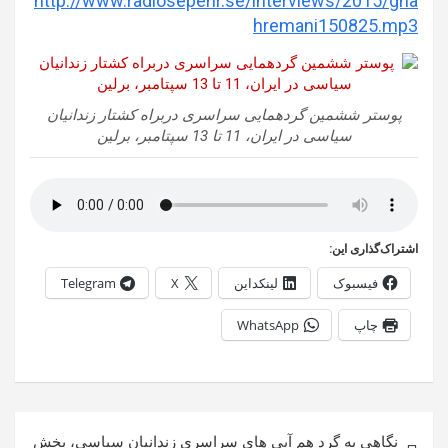
http://www.radiosepehr.se/interviews/2015/gha
hremani150825.mp3
پوستر ششمین گردهمایی سراسری دربراه کشتار زندانیان
سیاسی در ایران، 11 تا 13 سپتامبر، برلین
اشتراک‌گذاری این:
فیسبوک
لینکداین
X
Telegram
چاپ
WhatsApp
راهبری
نگاهی به گرد هم آیی های سراسری زندانیان سیاسی، بخش