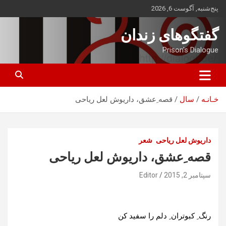
ه
پنج‌شنبه, آگوست 6, 2026
حتوا
روید
گفتگوهای زندان
Prison's Dialogue
خـانـه
سال
قصه ِعشق، داریوش لعل ریاحی
داریوش لعل ریاحی
شعر
قصه ِعشق، داریوش لعل ریاحی
سپتامبر 2, 2015
Editor
رنگ ِ کبوتران ِ دلم را سفید کن