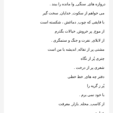
دروازه های ِ سنگی ِ وا مانده را ببند .
می خواهم از سکوت ِ خدایان ِ سخت گیر
با قایقی که چوب ِ دماغش ، شکسته است
از موج ِ پر خروش ِ خیالات بگذرم
از لابلای ِ نفرت و جنگ و ستمگری .
مشتی پر از تفاله ِ اندیشه با من است
چتری پُر از نگاه
شعری پر از درخت .
دفتر چه های ِ خط خطی
پُر ز گریه را
با خود نمی برم .
از کاسب ِ محله ِ بازار ِ معرفت