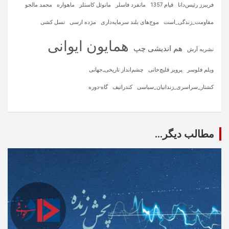
فریبرز رئیس‌دانا
قیام 1357
مانفرد فاسلر
مانوئل کاستلز
ماهواره‌
محمد مالجو
مقاومت_زندگی_است
موج‌های بلند سرمایه‌داری
مژده ارسی
نسل کشی
همایون ایوانی
هم اندیشی چپ
نشریه آرش
ویلم فلوسر
پرویز قلیچ‌خانی
چشم‌انداز تاریخی‌ـ‌جهانی
کشتار_سراسری_زندانیان_سیاسی
کندراتیف
گاه-دوره
مطالب دیگر...