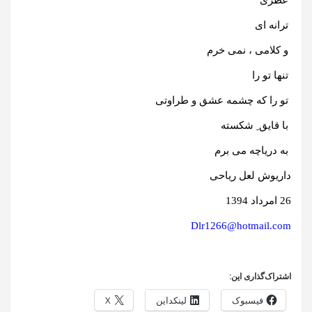
عطری
ترانه ای
و کلامی ، نمی خرم
تنها تو را
تو را که چشمه عشق و طراوتی
با قایق ِ شکسته
به دریاچه می برم
داریوش لعل ریاحی
26 امرداد 1394
Dlr1266@hotmail.com
اشتراک‌گذاری این:
فیسبوک
لینکداین
X