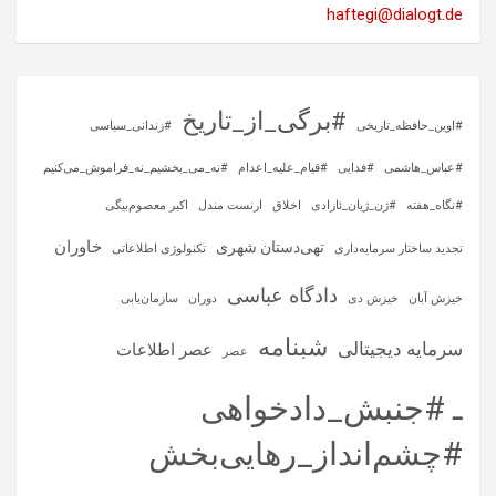
haftegi@dialogt.de
#برگی_از_تاریخ
#اوین_حافظه_تاریخی
#زندانی_سیاسی
#عباس_هاشمی
#فدایی
#قیام_علیه_اعدام
#نه_می_بخشیم_نه_فراموش_می‌کنیم
#نگاه_هفته
#ژن_ژیان_ئازادی
اخلاق
ارنست مندل
اکبر معصوم‌بیگی
خاوران
تهی‌دستان شهری
تجدید ساختار سرمایه‌داری
تکنولوژی اطلاعاتی
دادگاه عباسی
خیزش آبان
خیزش دی
دوران
سازمان‌یابی
شبنامه
سرمایه‌ دیجیتالی
عصر اطلاعات
عصر
ـ #جنبش_دادخواهی
#چشم‌انداز_رهایی‌بخش