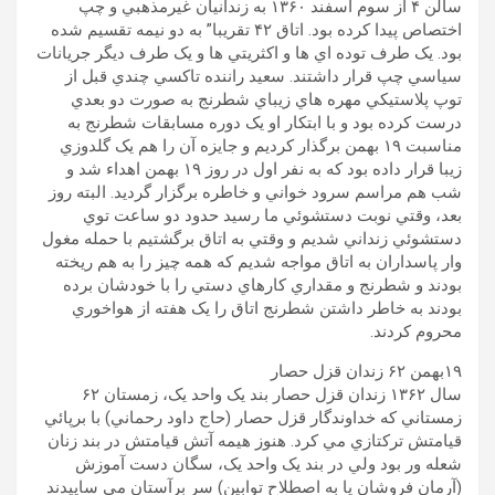
سالن ۴ از سوم اسفند ١۳۶٠ به زندانيان غيرمذهبي و چپ
اختصاص پيدا کرده بود. اتاق ۴٢ تقريبا” به دو نيمه تقسيم شده
بود. يک طرف توده اي ها و اکثريتي ها و يک طرف ديگر جريانات
سياسي چپ قرار داشتند. سعيد راننده تاکسي چندي قبل از
توپ پلاستيکي مهره هاي زيباي شطرنج به صورت دو بعدي
درست کرده بود و با ابتکار او يک دوره مسابقات شطرنج به
مناسبت ۱۹ بهمن برگذار کرديم و جايزه آن را هم يک گلدوزي
زيبا قرار داده بود که به نفر اول در روز ١۹ بهمن اهداء شد و
شب هم مراسم سرود خواني و خاطره برگزار گرديد. البته روز
بعد، وقتي نوبت دستشوئي ما رسيد حدود دو ساعت توي
دستشوئي زنداني شديم و وقتي به اتاق برگشتيم با حمله مغول
وار پاسداران به اتاق مواجه شديم که همه چيز را به هم ريخته
بودند و شطرنج و مقداري کارهاي دستي را با خودشان برده
بودند به خاطر داشتن شطرنج اتاق را يک هفته از هواخوري
محروم کردند.
١۹بهمن ۶٢ زندان قزل حصار
سال ١۳۶٢ زندان قزل حصار بند يک واحد يک، زمستان ۶٢
زمستاني که خداوندگار قزل حصار (حاج داود رحماني) با برپائي
قيامتش ترکتازي مي کرد. هنوز هيمه آتش قيامتش در بند زنان
شعله ور بود ولي در بند يک واحد يک، سگان دست آموزش
(آرمان فروشان يا به اصطلاح توابين) سر برآستان مي ساييدند