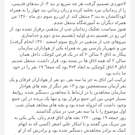
لاجوردي تصميم گرفت هر چه سريع تر بند ۳، از بندهاي قديمي،
را از زندانيان مرد تخليه کرده و زنان زنداني بند چهار را به همراه
کودکانشان به بند ۳ منتقل کند. از اين رو سوم دي ماه ۱۳۶٠ من
همراه ديگران به آموزشگاه منتقل شدم.
هنوز سياست تفکيک زندانيان چپ از مذهبي برقرار نشده بود. از
اين رو در تقسيم بندي اوليه (تقسيم بندي دوم و جداسازي
نيروهاي چپ از مذهبي در تاريخ سوم اسفند ۱۳۶٠ انجام گرفت)
من و شهريار پارسي پور به همراه يکي از هواداران سازمان
پيکار به اتاق ۴ سالن ٢ که در يک فرعي کوچک، داخل همان
سالن ٢ که همه اتاق ها در بسته بود، قرار داشت، منتقل شديم.
اتاق ۴ اتاق کوچکي به ابعاد ۴×۳ بود که جمعا” ١۹ نفر را در خود
جا داده بود.
ترکيب اين اتاق به جز ما سه نفر، دو نفر از هواداران فرقان و يک
نفر آرمان مستضعفين بود و ١۳ نفر ديگر از بچه هاي هوادار
سازمان مجاهدين يا در ارتباط با مجاهدين دستگير شده. روابط
بسيار خوبي بين اين جمع برقرار بود و تنها يک بريده در اين جمع
وجود داشت که ايزوله شده بود و بچه هاي مجاهد همان شب
اول موضوع را با ما سه نفر چپ در ميان گذاشتند.
روز جمعه ۱۹ بهمن ١۳۶٠ بچه هاي اتاق قدم زنان، يکي يکي به
من تبريک مي گفتند و با ابتکار علي اصغر (کسي که به اتهام
کمک به برادر مجاهدش دستگير شده بود و برادرش که از او