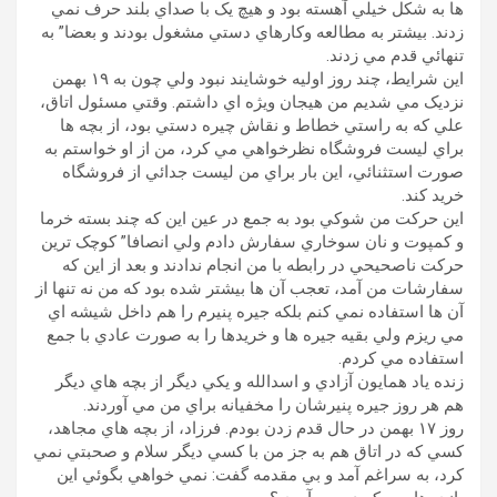
ها به شکل خيلي آهسته بود و هيچ يک با صداي بلند حرف نمي
زدند. بيشتر به مطالعه وکارهاي دستي مشغول بودند و بعضا” به
تنهائي قدم مي زدند.
اين شرايط، چند روز اوليه خوشايند نبود ولي چون به ۱۹ بهمن
نزديک مي شديم من هيجان ويژه اي داشتم. وقتي مسئول اتاق،
علي که به راستي خطاط و نقاش چيره دستي بود، از بچه ها
براي ليست فروشگاه نظرخواهي مي کرد، من از او خواستم به
صورت استثنائي، اين بار براي من ليست جدائي از فروشگاه
خريد کند.
اين حرکت من شوکي بود به جمع در عين اين که چند بسته خرما
و کمپوت و نان سوخاري سفارش دادم ولي انصافا” کوچک ترين
حرکت ناصحيحي در رابطه با من انجام ندادند و بعد از اين که
سفارشات من آمد، تعجب آن ها بيشتر شده بود که من نه تنها از
آن ها استفاده نمي کنم بلکه جيره پنيرم را هم داخل شيشه اي
مي ريزم ولي بقيه جيره ها و خريدها را به صورت عادي با جمع
استفاده مي کردم.
زنده ياد همايون آزادي و اسدالله و يکي ديگر از بچه هاي ديگر
هم هر روز جيره پنيرشان را مخفيانه براي من مي آوردند.
روز ۱٧ بهمن در حال قدم زدن بودم. فرزاد، از بچه هاي مجاهد،
کسي که در اتاق هم به جز من با کسي ديگر سلام و صحبتي نمي
کرد، به سراغم آمد و بي مقدمه گفت: نمي خواهي بگوئي اين