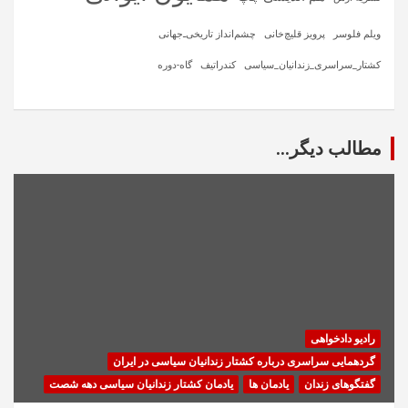
ویلم فلوسر
پرویز قلیچ‌خانی
چشم‌انداز تاریخی‌ـ‌جهانی
کشتار_سراسری_زندانیان_سیاسی
کندراتیف
گاه-دوره
مطالب دیگر...
رادیو دادخواهی
گردهمایی سراسری درباره کشتار زندانیان سیاسی در ایران
گفتگوهای زندان
یادمان ها
یادمان کشتار زندانیان سیاسی دهه شصت