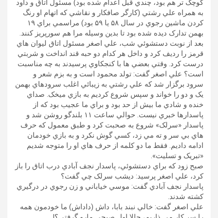
کوچک تر هم بود، چندي قبل اعدام شده بود) مسئول اتاق و داود
به همراه علي رشتي (کارگر صافکار و نقاشي که اتهام او رنگ
کردن ماشين رجوي در سال ۵۸ يا ۵۹ بود) مراسمي براي ١۹
بهمن تدارک ديده شده بود تا بدين وسيله مرا هم سورپريز کنند.
بعد از نوبت دستشوئي شب، علي اصغر مسئول اتاق ليوان هاي
قرمز را رديف کرد و داخل هر کدام دو حبه قند انداخت و شربتي
درست کرد. وقتي بعضي ها با کنجکاوي پرسيدند به چه مناسبت
است؟ علي اصغر گفت: تولد محمود است و به بزم شعر و
سرود برگزار شد که علي رشتي به زيبائي اغلب سرودهاي بهمن
يک و دو را خواند و سپس شروع کرديم به بازي ميخک. صداي
خنده و شادي ما بيش از حد بود و براي ما عجيب بود که از
پاسدارها خبري نيست. حوالي ساعت ۱۱ بلندگو روشن شد و
پاسدار «سرلک» شروع به صحبت کرد و طبق معمول که حرف
هاي بي سر و ته مي زد، کسي گوش نکرد و به بازي خودمان
ادامه داديم. فقط ما دو کلمه از حرف هاي او را متوجه شديم
«تبريک و تسليت».
صبح زود که براي دستشوئي، پاسدار نجف آبادي درب اتاق را باز
کرد، علي اصغر پرسيد: ديشب سرلک چي گفت؟
پاسدار نجف آبادي گفت: موسي خياباني و زن رجوي در درگيري
کشته شدند.
علي اصغر گفت: خالي نبند بابا، داش (داداش) ما خودمون همه
را سر کار مي ذاريم، حالا اول صبحي مارو گرفتي؟!