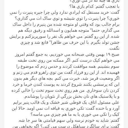
بازي ها چيه که در مي آوري؟
با تعجب گفتم: کدام بازي ها؟
گفت: خريد مستقل که ايرادي ندارد ولي چرا جيره پنيرت را نمي
خوري؟ چرا پنيرت را توي شيشه و توي ساک ات مي گذاري؟
برام جالب بود که وقتي او متوجه شده من پنيرم را داخل ساک
مي گذارم، حتما” متوجه همايون و اسدالله و رفيق ديگه هم
شده. از اين رو گفتم: مي خواهم يک نفر را سورپريزکنم و برايش
جشن تولد بگيرم. با اين حرف من ظاهرا” قانع شد و چيزي
نگفت.
صبح ۱۹ بهمن وقتي صبحانه مي خورديم، به جمع گفتم امروز
مي خواهم کيک درست کنم. اگر ممکنه من روي تخت طبقه
سوم بنشينم. همه موافقت کردند و حدس زدم که موضوع را
فهميده اند. از اين رو فرزاد گفت من توي راهرو قدم مي زنم و
اگر وضعيت قرمز شد، خبرت مي کنم. بچه هاي ديگر هم بدون
اين که پرسشي بکنند شروع کردند به پوست کندن خرما و خرد
کردن نان سوخاري. من هم روي تخت سوم تخت را خالي کرده
و با پلاستيک هاي نان بخش بزرگي از نئوپان را پوشاندم.
علي مسئول اتاق، يک قوطي شير خشک و يک قالب پنير برايم
آورد و با خنده گفت: تکي خوري به قيافه ات نمي اومد. حالا اين
کيک را تکي مي خوري يا به ما هم چيزي مي ماسه؟
گفتم: شايد به خودم نرسه ولي سهم قيامتي ها سرِ جا شه.
گفت: براي سالگرد سياهکل درست مي کني؟ اگه بخواهي من