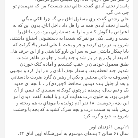
پاسدار نجف آبادي گفت: خالي نبند چيست؟ من که نفهميدم تو
چي مي گي.
علي رشتي گفت: ري مسئول اتاق مي گه چرا الکي ميگي.
پاسدار نجف آبادي همه ما را هل داد داخل اتاق. بدون اين که به
اعتراض ما گوش کنه و ما را به دستشوئي ببرد، درب اتاق را
بست و رفت. يکي دو نفر که شديدا به دستشوئي احتياج داشتند،
شروع به در زدن کردند و جر و بحث با علي اصغر بالا گرفت که
بابا چيکار داشتي سر به سر اين يارو گذاشتي و از اين حرف ها…
که بعد از يک ربع در باز شد و چند پاسدار جلو در ظاهر شدند،
طبق معمول خودمان را عقب کشيديم و آماده کتک خوردن
شديم. چند لحظه بعد، پاسدار نجف آبادي راه را باز کرد و مجتبي
(معروف به دائي مجتبي و يکي از رهبران گارد ضربت دادستاني
و بعد از جليل بنده دومين محافظ لاجوردي) را، با بچه اي حدود
يک و نيم سال، پيچيده در پتوي کودکانه سفيدي که نيمي از آن
خوني بود، به جلوي درب هدايت کرد و با لبخند گفت: ديدي آمو
اين بچه رجويست. ١۸ نفر آدم ژوليده با موهاي به هم ريخته و
ريش بلند به سمت درب و بچه سرک کشيدند که بچه با وحشت
شروع به جيغ و گريه کرد.
۱۹بهمن ۶١زندان اوين
سال ۶١ سالن ۴ بندهاي موسوم به آموزشگاه اوين اتاق ۴٢،