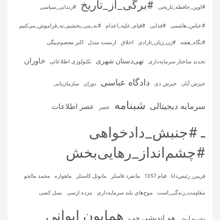
#برگی_از_تاریخ
#اوین_حافظه_تاریخی
#زندانی_سیاسی
#عباس_هاشمی
#فدایی
#قیام_علیه_اعدام
#نه_می_بخشیم_نه_فراموش_می‌کنیم
#نگاه_هفته
#ژن_ژیان_ئازادی
اخلاق
ارنست مندل
اکبر معصوم‌بیگی
خاوران
تهی‌دستان شهری
تجدید ساختار سرمایه‌داری
تکنولوژی اطلاعاتی
دادگاه عباسی
خیزش آبان
خیزش دی
دوران
سازمان‌یابی
شبنامه
سرمایه‌ دیجیتالی
عصر اطلاعات
عصر
ـ #جنبش_دادخواهی
#چشم‌انداز_رهایی‌بخش
فریبرز رئیس‌دانا
قیام 1357
مانفرد فاسلر
مانوئل کاستلز
ماهواره‌
محمد مالجو
مقاومت_زندگی_است
موج‌های بلند سرمایه‌داری
مژده ارسی
نسل کشی
همایون ایوانی
هم اندیشی چپ
نشریه آرش