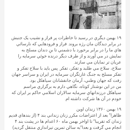
۱۹ بهمن ديگري در رسيد تا خاطرات پر فراز و نشيب يک جنبش
در برابر ديدگان مان رژه بروند. فراز و فرودهايي که نارسائي
هاي ما را در برابر برخورد با دشمني تا بنِ دندان مسلح به
نمايش در مي آورند و از طرف ديگر درنده خوئي سرمايه را
عريان تر نمايان مي سازند.
سلاح، سلاح مي طلبد و تفکر، تفکر. پس بايد با سلاح تفکر و
تفکر مسلح به جنـگ غارتگران سرمايه در ايران و سراسر جهان
رفت که جهان وطني، آرمان جانفشانان سياهکل بود.
من در اين نوشتار کوتاه، نگاهي دارم به برگزاري مراسم
سياهکل درزندانهاي سرمايه سالاران اسلامي حاکم بر ايران که
خودم در آن ها شرکت داشته ام.
١۹ بهمن ۱۳۶٠ زندان اوين
ظاهرا” بعد از اعتراضات مکرر زنان زنداني بند ۴ (از بندهاي قديم
زندان که تقريبا” تا اواخر بهمن ماه ۶٠ اعدام ها در پشت بند ۴
انجام مي گرفت و بعدا”به سالن تمرين تيراندازي منتقل گرديد)