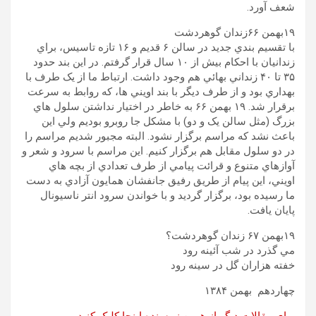
شعف آورد.
۱۹بهمن ۶۶زندان گوهردشت
با تقسيم بندي جديد در سالن ۶ قديم و ١۶ تازه تاسيس، براي
زندانيان با احکام بيش از ۱٠ سال قرار گرفتم. در اين بند حدود
۳۵ تا ۴٠ زنداني بهائي هم وجود داشت. ارتباط ما از يک طرف با
بهداري بود و از طرف ديگر با بند اويني ها، که روابط به سرعت
برقرار شد. ١۹ بهمن ۶۶ به خاطر در اختيار نداشتن سلول هاي
بزرگ (مثل سالن يک و دو) با مشکل جا روبرو بوديم ولي اين
باعث نشد که مراسم برگزار نشود. البته مجبور شديم مراسم را
در دو سلول مقابل هم برگزار کنيم. اين مراسم با سرود و شعر و
آوازهاي متنوع و قرائت پيامي از طرف تعدادي از بچه هاي
اويني، اين پيام از طريق رفيق جانفشان همايون آزادي به دست
ما رسيده بود، برگزار گرديد و با خواندن سرود انتر ناسيونال
پايان يافت.
۱۹بهمن ۶٧ زندان گوهردشت؟
مي گذرد در شب آئينه رود
خفته هزاران گل در سينه رود
چهاردهم بهمن ١۳۸۴