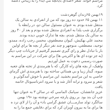
مراسم خواند. شعر «صداي بايانچه مي آيد» را به زيبائي دکلمه
کرد.
۱۹بهمن ۶۵زندان گوهردشت
١۱ بهمن ۶۵ حدود ده روز بود که من از انفرادي به سالن يک
منتقل شده بودم. به عنوان مسئول سالن دو، در رابطه با
برگزاري شب يلدا به انفرادي منتقل شده بودم و بعد از ۴٠ روز
به سالن يک منتقل شدم، بچه ها تدارک خوبي ديده بودند.
محمد علي بهکيش، کيوان مصطفوي، محسن رجب زاده، ممدو،
توحيد، مصطفي، منوچهر و چند نفر ديگر از بچه ها براي اولين
بار با تبادل نظر و راي گيري تصميم گرفتيم از جريانات چپ ديگر
(به جز توده اي ها و اکثريتي ها) براي شرکت در اين مراسم به
صورت رسمي دعوت به عمل آورديم.
واهيک، از بچه هاي راه کارگر، که با هنرمندي از تخته هاي جعبه
ميوه، گيتار زيبا و بي همتائي ساخته بود با هنرمندي اش گرماي
خاصي به اين مراسم بخشيد. اين مراسم با خوش آمدگوئي و
شعر و سرود و ترانه آغاز شد و با سرود انترناسيونال خاتمه
يافت.
عزيز جانفشان، سيامک الماسي که در سالن ۳ به عنوان تنها
چپ آن بند بود. بر روي پارچه سرخي نوشته بود «١۹ بهمن
سالگرد تولد سازمــــان عشق گرامي باد» و آن را از لاي نرد ه
ها براي ما به بيرون آويزان کرد که براي دقايقي جمع ما را به