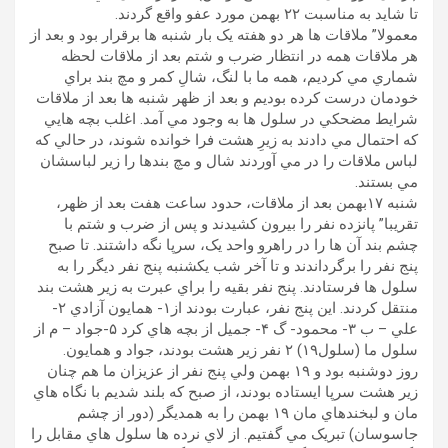
تا شايد به مناسبت ٢٢ بهمن مورد عفو واقع گردند.
معمولا” ملاقات ها هر دو هفته يک بار شنبه ها برقرار بود و بعد از
هر ملاقات همه در انتظار ضرب و شتم بعد از ملاقات لحظه
شماري مي کرديم، همه ما با لنگ، شالِ کمر و مچ بند براي
خودمان درست کرده بوديم و بعد از ظهر شنبه ها بعد از ملاقات
شرايط مضحکي در سلول ها به وجود مي آمد. اغلب بچه هايي
که احتمال مي دادند به زيرِ هشت فرا خوانده شوند، در حالي که
لباس ملاقات را در مي آوردند شال و مچ بندها را زير لباسشان
مي بستند.
شنبه ۱٧بهمن بعد از ملاقات، حدود ساعت هفت بعد از ظهر،
تقريبا” پانزده نفر را بيرون کشيدند و پس از ضرب و شتم با
چشم بند آن ها را در راهرو واحد يک، سرپا نگه داشتند. تا صبح
پنج نفر را برگرداندند و تا آخر شب يکشنبه پنج نفر ديگر را به
سلول ها فرستادند. پنج نفر بقيه را براي عبرت به زير هشت بند
منتقل کردند. اين پنج نفر، عبارت بودند از۱- همايون آزادي ٢-
علي – ب ۳- محمود- گ ۴- جميل از بچه هاي کرد ۵-جواد – م از
سلول ما (سلول۱۹) ٢ نفر زير هشت بودند، جواد و همايون.
روز دوشنبه بود و ۱۹ بهمن ولي پنج نفر از عزيزان ما هم چنان
زير هشت سرپا ايستاده بودند، از صبح که بلند شديم با نگاه هاي
مان و لبخندهاي مان ۱۹ بهمن را به همديگر (دور از چشم
جاسوسان) تبريک مي گفتيم. از لاي نرده ها سلول هاي مقابل را