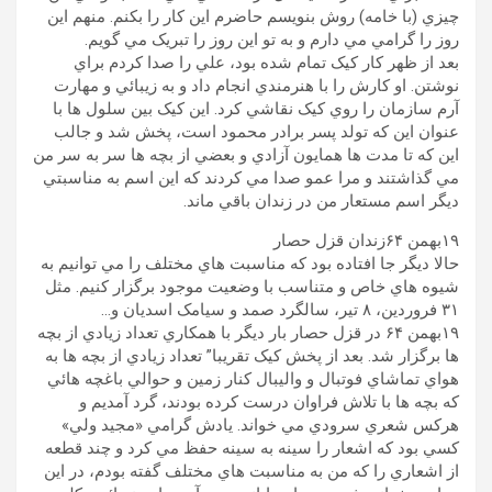
چيزي (با خامه) روش بنويسم حاضرم اين کار را بکنم. منهم اين
روز را گرامي مي دارم و به تو اين روز را تبريک مي گويم.
بعد از ظهر کار کيک تمام شده بود، علي را صدا کردم براي
نوشتن. او کارش را با هنرمندي انجام داد و به زيبائي و مهارت
آرم سازمان را روي کيک نقاشي کرد. اين کيک بين سلول ها با
عنوان اين که تولد پسر برادر محمود است، پخش شد و جالب
اين که تا مدت ها همايون آزادي و بعضي از بچه ها سر به سر من
مي گذاشتند و مرا عمو صدا مي کردند که اين اسم به مناسبتي
ديگر اسم مستعار من در زندان باقي ماند.
۱۹بهمن ۶۴زندان قزل حصار
حالا ديگر جا افتاده بود که مناسبت هاي مختلف را مي توانيم به
شيوه هاي خاص و متناسب با وضعيت موجود برگزار کنيم. مثل
۳۱ فروردين، ۸ تير، سالگرد صمد و سيامک اسديان و…
۱۹بهمن ۶۴ در قزل حصار بار ديگر با همکاري تعداد زيادي از بچه
ها برگزار شد. بعد از پخش کيک تقريبا” تعداد زيادي از بچه ها به
هواي تماشاي فوتبال و واليبال کنار زمين و حوالي باغچه هائي
که بچه ها با تلاش فراوان درست کرده بودند، گرد آمديم و
هرکس شعري سرودي مي خواند. يادش گرامي «مجيد ولي»
کسي بود که اشعار را سينه به سينه حفظ مي کرد و چند قطعه
از اشعاري را که من به مناسبت هاي مختلف گفته بودم، در اين