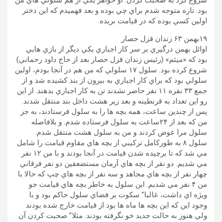
شروع کرد به صحبت کردن. او خواهر يکي از هم سلولي هاي من
بود. تازه متوجه شدم براي چي بوده و بعد فهميدم که اين دختر
اولين کسي بوده که در قيامت بريده.
۱۹بهمن ۶۳ زندان قزل حصار
اوائل بهمن درگيري بر سر کار اجباري يکي ديگر از بازي هايي
بود که «ميثم» (رئيس زندان قزل حصار بعد از حاج داود رحماني)
شروع کرده بود. سلول ۱٧ سلولي که من هم در آنجا بودم، اولين
سلولي بود که براي کار اجباري به بيرون از بند کشيده شد و از
جمع ۳۳ نفره ۱۱ نفر حاضر نشدند تن به کار اجباري بدهند. از اين
رو اين تعداد به قرنطينه و بعد زير هشت داخل بند منتقل شدند.
پس از چندين ساعت، همه بچه ها را به سلول فرستادند، به جز
من که بعد از ٢۴ساعت به سلول فرستاده شدم. و بلافاصله
سلول مرا عوض کردند و من به سلول هشت منتقل شدم.
سلول ۸ به طورکامل ترکيبي از بچه هاي مقاوم قيامت را شامل
مي شد که تا برچيده شدن قيامت در آنجا بودند و با من ۱٢ نفر
مي شديم. دو نفر از بچه هاي آرمان مستضعفين دو نفر فرقاني
چهار نفر از بچه هاي مجاهد و سه نفر از بچه هاي چپ که حالا با
من ۴ نفر مي شديم. اين سلول به خاطر بچه هاي قيامت جو
ويژه اي داشت، غالبا” سکوت بر فضاي سلول حاکم بود و با
وجود اين که اين بچه ها ماه ها بود از قيامت خارج شده بودند
ولي هنوز به حالت جديد خو نگرفته بودند. مثلا” صحبت کردن آن