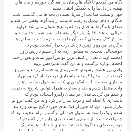
نگاه مي کرديم تا نگاه هاي مان در هم گره خورده و پيام هاي
نهفته در دل ها را به يکديگر انتقال دهيم.
چهل و هشت ساعت از سرپا ايستادن بچه ها مي گذشت. شب
هنگام، دعاي توسل به رسم هميشه از بلندگوها پخش مي شد و
صداي بلندگوها به حدي بود که به هيچ عنوان نمي شد خوابيد.
حوالي ساعت ۱٢ يک بار ديگر بچه ها را به راهرو واحد بردند و
پس از کتک مفصلي که به آن ها زدند، اجازه دادند به سلول ها
برگردند. من روي زمين نزديک درب دراز کشيده بودم با
خوشحالي لبخندي به همايون زدم که از چشم بازرس ژاور
(محمد آوندي يکي از کثيف ترين توابين) دور نماند و پس از چند
لحظه دوباره برگشت و به من گفت همراهش بروم.
وقتي زير هشت رسيدم، چشم بندي به چشمانم زدند و شروع
کردند، درب بند را کوبيدند. پاسداري درب را باز کرد و پس از
مقداري صحبت با سيامک نوري (تواب مسئول بند) به راهرو
واحد منتقل شدم و چند پاسدار به همراه توابين شروع به ضرب
و شتم من کردند. مدتي در همان راهرو ايستاده بودم که
پاسداري با عجله آمد و درب بند را باز کرد و به من گفت: برو تو
تکرار نشود. من که هنوز از کتک هاي خورده گيج بودم، وارد بند
شدم و يک راست به سلول خودمان برگشتم. برام عجيب بود که
چه راحت دست از سرم برداشتند. توي جايم دراز کشيدم که
دوباره صداي بلندگوها بلند شد. دختري با حالت هيستيريک