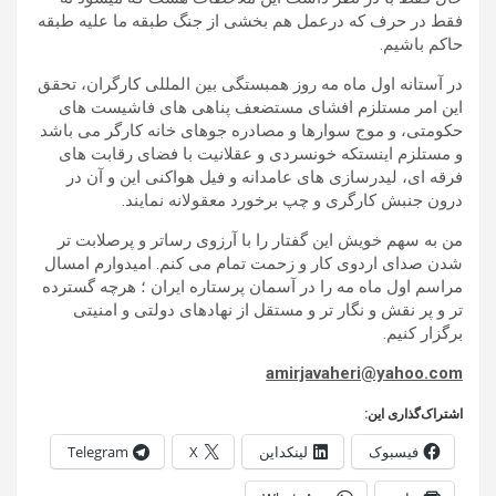
فقط در حرف که درعمل هم بخشی از جنگ طبقه ما علیه طبقه
حاکم باشیم.
در آستانه اول ماه مه روز همبستگی بین المللی کارگران، تحقق
این امر مستلزم افشای مستضعف پناهی های فاشیست های
حکومتی، و موج سوارها و مصادره جوهای خانه کارگر می باشد
و مستلزم اینستکه خونسردی و عقلانیت با فضای رقابت های
فرقه ای، لیدرسازی های عامدانه و فیل هواکنی این و آن در
درون جنبش کارگری و چپ برخورد معقولانه نمایند.
من به سهم خویش این گفتار را با آرزوی رساتر و پرصلابت تر
شدن صدای اردوی کار و زحمت تمام می کنم. امیدوارم امسال
مراسم اول ماه مه را در آسمان پرستاره ایران ؛ هرچه گسترده
تر و پر نقش و نگار تر و مستقل از نهادهای دولتی و امنیتی
برگزار کنیم.
amirjavaheri@yahoo.com
اشتراک‌گذاری این:
فیسبوک
لینکداین
X
Telegram