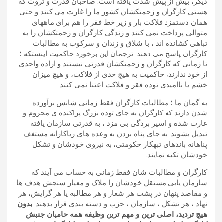
دیگر، بیش از پیش شدت یافته است. صاحبان قدرت و ثروت که
هستی کارگران و زحمتکشان کشور ما را غارت می کنند و حتی
همان دستمزد فلاکت بار و زیر خط فقر را هم برای ماههای
متوالی پرداخت نمی کنند و زندگی کارگران و زحمتکشان را به
تباهی کشانده اند ، با شلاق و زندان و سرکوب به مطالبات
کارگران پاسخ می دهند. ترجمان این برخورد حاکمیت اینستکه ؛
تا زمانی که کارگران و زحمتکشان قدرتی نیستند و اراده واحدی
از خود ندارند، حاکمیت به هیچ حدی از فلاکت، و هیچ میزان
خشم یا ناامیدی توده فقر و فلاکت اعتنا نمی کنند.
به گمان ما ؛ مطالبات کارگران فقط زمانی شانس برآورده
شدن دارند که کارگران به جای توده بزرگ پراکنده ی محروم و
غارت شده و اسیر بردگی بی مزد ، به قدرتی سازمان یافته
تبدیل بشوند. به جای پناه بردن به وعده های ریاکارانه مستغف
پناهانه باندهای تبهکار حکومتی، به نیروی خودشان و تشکل
خودشان تکیه نمایند.
کارگران و مطالبات شان فقط زمانی به حساب می آیند که
سازمان یابی مستقل خودشان را ملاک و معیار سنجش هدف ها
و مقاصد پنهان در پشت هر شعار و هر مطالبه یا هر گرایش، هر
نهاد ، هر تشکل ، سازمان ، حزب و دسته بندی قرار بدهند.
بدون
هیچ تردید، اصلی ترین و مهم ترین وظیفه همه حامیان جنبش