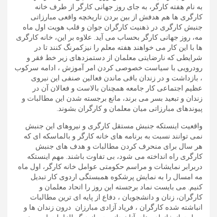
به نام هفته کارگر، به جای روز جهانی کارگر از طرف خانه
کارگری ها هم هدفش از بین بردن تاریخچه واقعی مبارزاتی
جنبش کارگری در ذهنیت کارگران جوان و قلب هویت اول ماه
مه، روز جهانی کارگر بحساب می آید. علاوه بر این، خانه کارگری
ها با این کار می خواهند هفته معلم را نیزکمرنگ کنند تا در
شرایطی که نارضایتی معلمان از دستمزدهای زیر خط فقر و
رودرویی با سیاست خصوصی کردن امر آموزش ، ادامه سرکوب
، بازداشت و در زندان باقی ماندن فعالین صنفی این نیروی
عظیم اجتماعی کار جامعه همچنان بالاست و فعالان آن در
زندان و تبعید بسر می برند، مانع برجسته شدن این مطالبات و
پیوندهای مبارزاتی میان معلمان و کارگران بشوند.
واقعیت اینستکه جنبش مستقل کارگری و نیروهای این جنبش
نمی توانند نسبت به برنامه های خانه کارگر و بالماسکه ای که
هر سال برای منحرف کردن مطالبات و هدف های جنبش
کارگری راه انداخته می شود، بی تفاوت باشند. مهم اینستکه
دربرابر نمایشات و مراسم حکومتی عوامل خانه کارگر، اول ماه
مه امسال را به نمایش پرشکوه همبستگی اردوی کار تبدیل
کنیم. می بایست نماد برجسته این روز را اتحاد معلمان و
کارگران، زنان و دانشجویان ، دفاع از پایه ای ترین مطالبات
انباشته شده کارگران ، فریاد آزادی مبارزان درون زندان ها و