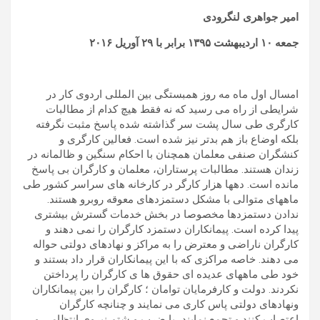
امیر جواهری لنگرودی
جمعه
۱۰
ارديبهشت
۱۳۹۵
برابر با
۲۹
آوريل
۲۰۱۶
امسال اول ماه مه روز همبستگی بین المللی اردوی کار در
شرایطی از راه می رسید که نه فقط هیچ کدام از مطالبات
کارگری طی سال پشت سر گذاشته شده پاسخ مثبت نگرفته
بلکه اوضاع باز هم بدتر نیز شده است. فعالین کارگری و
کنشگران صنفی معلمان همچنان با احکام سنگین و ظالمانه در
زندان هستند. مطالبات پرستاران، معلمان و کارگران بی پاسخ
مانده است. دهها هزار کارگر در کارخانه های سراسر کشور طی
ماههای متوالی با مشکل دستمزدهای معوقه روبرو هستند.
ندادن دستمزدها مخصوصا در بخش خدمات گسترش بیشتری
پیدا کرده است. پیمانکاران دستمزد کارگران را نمی دهند و
کارگران ناراضی و معترض را به مراکز و نهادهای دولتی حواله
می دهند. خاصه مراکزی که با این پیمانکاران قرار داد بستند و
خود طی ماههای عدیده ای حقوق ها ی کارگران را پرداختن
نکردند. دولت و کارفرمایان توامان ؛ کارگران را بین پیمانکاران
ونهادهای دولتی پاس کاری می نمایند و چنانچه کارگران
اعتصاب کنند و تجمع نمایند، با ضرب و شتم نیروی انتظامی و