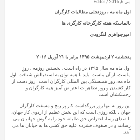
می 6, 2016
Editor
اول ماه مه ، روزتجلی مطالبات کارگران
بالماسکه هفته کارگرخانه کارگری ها
امیرجواهری لنگرودی
پنجشنبه
۲
ارديبهشت
۱۳۹۵
برابر با
۲۱
آوريل
۲۰۱۶
اول ماه مه سال ۱۳۹۵ در راه است . نخستین روزمه ، روزِ
ماست، از آن ماست. باید با همه توان به استقبالش شتافت. اول
ماه مه، روز همبستگی بین المللی کارگران است . روز دست از
کار کشیدن و روز تظاهرات اعتراض آمیز همه کارگران و
زحمتکشان است.
این روز نه تنها روز بزرگداشت کار پر رنج و مشقت کارگران
جهان ، بلکه روزی است که این بخش عظیم از اردوی کار جهان،
با صدای رسا، اعتراض حق طلبانه خود را به گوش جهانیان می
رسانند و در صفوف فشرده علیه حق کشی ها به خیابان ها می
آیند.