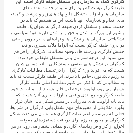
کارگری کمک به سازمان یابی مستقل طبقه کارگر است.
این
طبقه کارگر نیست که باید برای ما و در خدمت هدف های
سازمان ها و احزاب ، تشکل ها و نهاد های زیر و درشت و کمیته
های اقدام و شعارهای آنها باشند، این ما هستیم که باید در
خدمت متحد و متشکل کردن طبقه کارگر به عنوان یک طبقه
باشیم. این بزرگ تر شدن و حجیم تر شدن دایره نفوذ سیاسی و
تشکیلاتی سازمان ها و تشکل ها و نهادهای ما در بیرون و حتی
در درون طبقه کارگر نیست که الزاما ملاک پیشروی واقعی
جنبش کارگری و زمینه های وجوه مطالباتی کارگران را فراهم
می نماید، این درجه سازمان یابی مستقل طبقاتی خود توده
کارگران در تشکل های صنفی و سندیکایی و اتحادیه ای شان
هست که می تواند وزن کارگران را در تحمیل مطالبات کارگری
به رژیم دیکتاتوری حاکم بالا ببرند. این طبقه کارگر نیست که باید
به مطالباتی که ما فکر می کنیم مطالبه اصلی طبقه کارگر
بشمار می رود، اولویت درجه اول قائل بشوند. این مبارزات خود
طبقه کارگر و جمع بندی واقعی مبارزات جاری آنان هست که
باید پایه اولویت های مبارزاتی در مسیر تشکل یابی شان قرار
بگیرد. مثلا یکی از محورهای مهم تشکل یابی کارگران در شرایط
فعلی که روزشمار اعتراضات کارگری هم نشان می دهد، تشکل
کارگران بر محور مبارزه برای دریافت دستمزدهای معوقه،
اخراج از کار و قراردادهای کاری و پیمانی بشمار می رود. در هر
حال فقط با در نظر داشت این ملاحظات هست که میشود نه