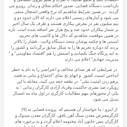
بازداشت دستگاه قضایی، صدور احکام شلاق و زندان روبرو می
گردند . در همین شرایط شاهدیم که نرخ واقعی اشتغال منفی
می شود و آمارهای رسمی اعلام می دارند که الان حدود دو و
نیم میلیون نفر در معرض بیکاری هستند و ظرف یک سال اخیر
بر شمار بیکاران حدود صد و پنج هزار نفر اضافه شده است. تازه
در همین موقعیت شاهدیم که دلال ها و کاسب های تحریم،
امنیتی ها و چکمه پوشان متحد دستگاه ولایت ، فشار را بالاتر
بردند که دوباره تحریم ها را به شکل سابق برگردانند و کشور را
به لبه پرتگاه جنگ بکشانند و اسمش را هم “اقتصاد مقاومتی” و ”
مدیریت جهادی” اعلام می دارند .
در شرایطی که هر صدای مخالف و اعتراضی را به نام به خطر
انداختن امنیت کشور و اتهام نخ نمای “اجتماع و تبانی به قصد
برهم زدن امنیت ملی” در نطفه خفه می کنند، مقابله با این
رویکرد ضد بشری حاکمیت وفریاد آزادی کارگران زندانی ؛ به
یکی از محورهای مهم مطالبات کارگری در اول ماه مه امسال
تبدیل می شود.
از اینرو ؛ ما خواستار آن هستیم که پرونده قضایی نه (۹)
کارگرمعترض معدن سنگ آهن بافق، کارگران معدن میدوک و
کارگران مس خاتون آباد مختومه اعلام گردد و به برخورد های