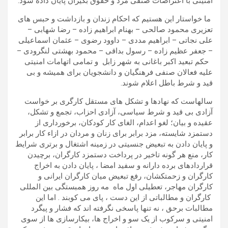
امنیتی با اعتراضات صنفی مزد و حقوق بگیران پایان داده شود.
ما خواستار این هستیم که احکام زندان و بازداشت و حبس های
تعزیری محمود صالحی – بهنام ابراهیم زاده – رضا شهابی –
علی نجاتی – ابراهیم مددی – داوود رضوی – عثمان اسماعیلی
– جعفر عظیم زاده – رسول بداقی – محمود بهشتی لنگرودی –
حکم تبعید اکبر باغانی به شهر زابل و تمامی اتهامات امنیتی
علیه فعالان صنفی فرهنگیان و دانشجویان برای همیشه و بی
قید و شرط باطل اعلام شوند.
سالهاست که نهادها و تشکل های مستقل کارگری بر خواست
آزادی بی قید و شرط سیاسی، آزادی احزاب، تجمع و تشکل،
عقیده و بیان؛ لغو اعدام، الغای کار کودکان، برخورداری از
دستمزد شایسته، مزد برابر برای زنان و مردان در ازاء کار برابر
و پایان دادن به تبعیض جنسیتی در زمینه اشتغال و برتری شرایط
کار، منع هر گونه تاخیر در پرداخت دستمزد کارگران، برچیدن
قراردادهای برده دارانه و سفید امضا ، پایان دادن به اخراج
کارگران و زحمتکشان، رفع تبعیض میان کارگران ایرانی و
کارگران مهاجر، تعطیلی اول ماه مه روز همبستگی بین المللی
کارگران و مطالباتی از این دست ، پای می کوبند . اما این
مطالبات برحق ، نه تنها پاسخی نگرفته اند که فشار و پیگرد
امنیتی و سرکوب از یک سو و اخراج ها، بیکارسازی ها از سوی