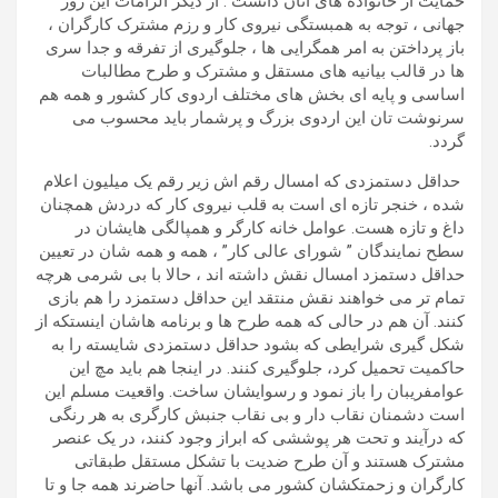
حمایت از خانواده های آنان دانست . از دیگر الزامات این روز
جهانی ، توجه به همبستگی نیروی کار و رزم مشترک کارگران ،
باز پرداختن به امر همگرایی ها ، جلوگیری از تفرقه و جدا سری
ها در قالب بیانیه های مستقل و مشترک و طرح مطالبات
اساسی و پایه ای بخش های مختلف اردوی کار کشور و همه هم
سرنوشت تان این اردوی بزرگ و پرشمار باید محسوب می
گردد.
حداقل دستمزدی که امسال رقم اش زیر رقم یک میلیون اعلام
شده ، خنجر تازه ای است به قلب نیروی کار که دردش همچنان
داغ و تازه هست. عوامل خانه کارگر و همپالگی هایشان در
سطح نمایندگان ” شورای عالی کار” ، همه و همه شان در تعیین
حداقل دستمزد امسال نقش داشته اند ، حالا با بی شرمی هرچه
تمام تر می خواهند نقش منتقد این حداقل دستمزد را هم بازی
کنند. آن هم در حالی که همه طرح ها و برنامه هاشان اینستکه از
شکل گیری شرایطی که بشود حداقل دستمزدی شایسته را به
حاکمیت تحمیل کرد، جلوگیری کنند. در اینجا هم باید مچ این
عوامفریبان را باز نمود و رسوایشان ساخت. واقعیت مسلم این
است دشمنان نقاب دار و بی نقاب جنبش کارگری به هر رنگی
که درآیند و تحت هر پوششی که ابراز وجود کنند، در یک عنصر
مشترک هستند و آن طرح ضدیت با تشکل مستقل طبقاتی
کارگران و زحمتکشان کشور می باشد. آنها حاضرند همه جا و تا