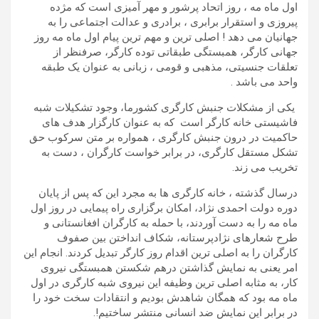
اول ماه مه ، روز اتحاد پرشور و مهر آمیزی است که مژده
پیروزی و استقرار برابری ، برادری و عدالت اجتماعی را به
جهانیان می دهد ! اصلی ترین و مهم ترین پیام اول ماه مه روز
جهانی کارگر، همبستگی طبقاتی توده کارگر، صرفنظر از
تعلقات جنسیتی، مذهبی و قومی ، زبانی به عنوان یک طبقه
واحد می باشد .
یکی از مشکلات جنبش کارگری کشورما، وجود تشکیلات شبه
فاشیستی خانه کارگر است که به عنوان کارگزار هدف های
حاکمیت در درون جنبش کارگری ، همواره بر متن سرکوب حق
تشکل مستقل کارگری، در برابر خواست کارگران ، دست به
تخریب می زند.
درسال گذشته ، خانه کارگری ها به مجرد این که پس از پایان
دوره دولت احمدی نژاد، امکان برگزاری راه پیمایی در روز اول
ماه مه را به دست آوردند، با حمله به کارگران افغانستانی و
طرح شعارهای نژادپرستانه، شکاف انداختن بین صفوف
کارگران را به اصلی ترین اقدام روز کارگر تبدیل کردند. انجام این
امر یعنی به نمایش گذاشتن درهم شکستن همبستگی نیروی
کار، به مثابه اصلی ترین وظیفه این نیروی شبه کارگری در اول
ماه مه بود که همگان شاهدش بودیم و انتقادات سخت خود را
در برابر این نمایش ضد انسانی منتشر ساختیم!.