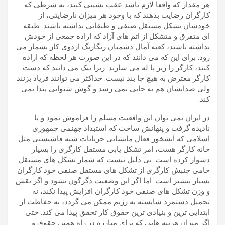
هر مقدار که واقعا لازم باشد عقب نشینی کنند، به شرطی که
کارگران رضایت بدهند که با وجود هر میزان نارضایتی، از
خودشان تشکل مستقل صنفی و طبقاتی نداشته باشند. طبقه
ای متفرق و متشکل از اتم های آزاد که اراده جمعی از خودش
نداشته باشند، کعبه آمال دشمنان رنگارنگ اردوی کار بشمار می
رود. برای این که می دانند که در این صورت هر لحظه که اراده
کنند، کارگر را زیر پا له می سازند. زیرا نیک می دانند که دست
کارگر معترض به هیچ جا بند نیست. حداکثر می توانند فریاد بزنند
ولی صدایشان هم به جایی نمی رسد و گوش شنوایی پیدا نمی
کند.
در ایران نمی توان این واقعیت مسلم را فراموش نمود و یا
نادیده گرفت و پنهانش ساخت که استبداد جهنمی جمهوری
اسلامی که آبشخور فعال مایشایی جریانات شبه فاشیستی مثل
خانه کارگر هست، امر تشکل یابی مستقل کارگری را بسیار
دشوار کرده است. بی دلیل نیست که شمار تشکل های مستقل
حامی جنبش کارگری از تشکل های مستقل صنفی خود کارگران
بسیار بیشتر است. اما اگر این وضعیت دگرگون نشود و اگر نقش
و وزن تشکل های صنفی خود کارگران افزایش پیدا نکند، نه
تحمیل دستمزد شایسته به رژیم ممکن می گردد، نه حفاظت از
ابتدایی ترین و بنیادی ترین حقوق کار تحقق پیدا می کند. حتی
اگر میزان هزینه هایی که برای مبارزه در راه همین حقوق و