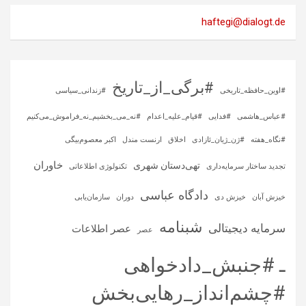
haftegi@dialogt.de
#برگی_از_تاریخ
#اوین_حافظه_تاریخی
#زندانی_سیاسی
#عباس_هاشمی
#فدایی
#قیام_علیه_اعدام
#نه_می_بخشیم_نه_فراموش_می‌کنیم
#نگاه_هفته
#ژن_ژیان_ئازادی
اخلاق
ارنست مندل
اکبر معصوم‌بیگی
خاوران
تهی‌دستان شهری
تجدید ساختار سرمایه‌داری
تکنولوژی اطلاعاتی
دادگاه عباسی
خیزش آبان
خیزش دی
دوران
سازمان‌یابی
شبنامه
سرمایه‌ دیجیتالی
عصر اطلاعات
عصر
ـ #جنبش_دادخواهی
#چشم‌انداز_رهایی‌بخش