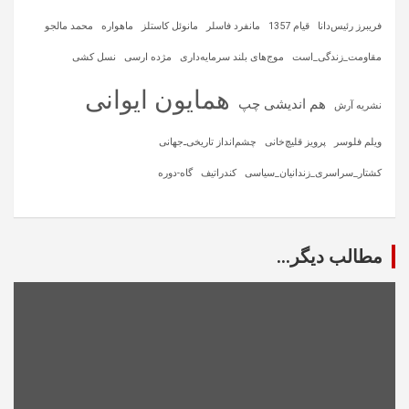
فریبرز رئیس‌دانا
قیام 1357
مانفرد فاسلر
مانوئل کاستلز
ماهواره‌
محمد مالجو
مقاومت_زندگی_است
موج‌های بلند سرمایه‌داری
مژده ارسی
نسل کشی
همایون ایوانی
هم اندیشی چپ
نشریه آرش
ویلم فلوسر
پرویز قلیچ‌خانی
چشم‌انداز تاریخی‌ـ‌جهانی
کشتار_سراسری_زندانیان_سیاسی
کندراتیف
گاه-دوره
مطالب دیگر...