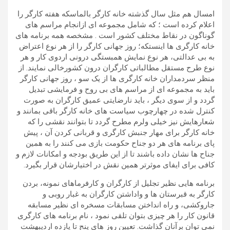
امسال هم مثل سال گذشته خانه کارگر بالماسکه هفته کارگر را
اعلام کرده است ؛ که شامل مجموعه ای ازانجام مراسم های
گوناگون در نقاط مختلف کشور است . مشخصه همه برنامه های
خانه کارگری ها اینستکه؛ روز جهانی کارگر را از هر نوع اعتراض
به بی عدالتی، هر نوع نمایش همبستگی درونی اردوی کار و هر
نوع طرح مستقل مطالباتی کارگران درون کشورخالی نمایند. از
منظر سردمداران خانه کارگری ها از یک سو ، روز جهانی کارگر
باید به مجموعه ای از مراسم های بی روح و فرمایشی تبدیل
گردد و از سوی دیگر ، باید نارضایتی عمیق کارگران به صورت
کنترل شده در چهارچوب سیاست های خانه کارگر باقی بمانند و
شعارهایش نیز خیلی ولرم مطرح گردد تا بتوانند نقشی را که
خانه کارگر برای مهار جنبش کارگری و قربانی کردن آن ، پیش
پای برنامه های هر دو جناح حکومت بازی می کنند را به همین
جناح ها نشان داده باشند تا از این طریق بودجه و امکانات لازم و
کافی برای ایفای موثرتر همین نقش در اختیارشان قرار بگیرد.
برنامه هایی نظیر تجلیل از کارگران و کارفرماهای نمونه، بردن
کارگر به قبرستان ها و واداشتن کارگران به غبار روبی و
جاروکشی، و راه انداختن مسابقات مسخره ای نظیر مسابقه
قانون کار را هر چیزی بتوان تلقی نمود ، نام برنامه های کارگری
نمی توان برآنان گذاشت. تعیین روز های پنج تا یازده اردیبهشت