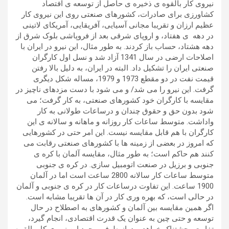
نیروی کار بالقوه ی ذخیره ی حاصل از توسعه ی افتصاد
کشاورزی برای صادرات، کشورهای صنعتی روی این نیروی کار
عظیم ارزان و تقریبا مجانی آسیایی، آفریقایی، آمریکای لاتینی
در دهه ی هفتاد، و اروپای شرقی بعد از فروپاشی بلوک شرق از
دهه هشتاد، حساب باز کردند. به طور مثال، این نیرو در ایران با
اصلاحات ارضی در سال 1341 آزاد شد و نسل اول کارگران
صنعتی ایران را تشکیل داد. البته در ایران، به دلیل بالا رفتن
قیمت نفت در دو مقطع 1973 و 1979، مساله شکل دیگری
گرفت. این نیرو را می شد/ و می شود با دست مزدهای ناچیز در
مقایسه با کارگران خود کشورهای صنعتی، به کار گرفت؛ می
شود بدون حق و حقوق چندان و درساعات طولانی به کار
واداشت. متوسط ساعات کار روزانه و ماهانه و سالانه ی این
کارگران با هم قابل مقایسه نیست. این امر حتی در کشورهایی
که امروز در بعضی از زمینه ها با کشورهای صنعتی رقابت می
کنند هم حاکم است؛ به طور مثال، مقایسه آلمان با کره ی
جنوبی و برزیل در صنعت اتومبیل سازی. در کره ی جنوبی
متوسط ساعات کار سالانه 2800 ساعت است اما در آلمان
1900 ساعت. این تفاوت درساعات کار در کره ی جنوبی و آلمان
در حالی است، که بهره وری کار در آن ها تقریبا مشابه است.
اگر همین مقایسه بین آلمان و کشورهای به اصطلاح در حال
توسعه و حتی چین به عنوان یک قدرت اقتصادی، انجام گیرد،