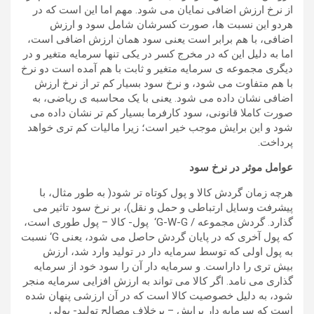
از نرخ ارزش اضافی نمایان می شود. مهم اما این است که در
هردو این نسبت ها، صورت کسرشان شامل سود و ارزش
اضافی، با هم برابر است یعنی سود همان ارزش اضافی است،
اما به دلیل این که در مخرج کسر در یکی تنها سرمایه متغیر و در
دیگری مجموعه ی سرمایه متغیر و ثابت با هم آمده است دو نرخ
با هم متفاوت می شود، و نرخ سود بسیار کم تر از نرخ ارزش
اضافی نشان داده می شود. یعنی با یک محاسبه ی ریاضی، به
صورت کاملا قانونی، سود کارفرما بسیار کم تر نشان داده می
شود و این برایش موجب خیر است؛ زیرا مالیات کم تری خواهد
پرداخت.
عوامل موثر در نرخ سود
هرچه زمان گردش کالا و پول کوتاه تر شود( به طور مثال، با
پیشرفت وسایل ارتباطی و حمل و نقل)، بر نرخ سود تاثیر می
گذارد. گردش مجموعه / G-W-G‘ پول- کالا – پول طوری است،
که پول آخری که در پایان گردش حاصل می شود، یعنی G‘ نسبت
به پول اولی که توسط سرمایه دار در تولید وارد شد، ارزش
بیش تری را داراست. و سرمایه دار آن را سود خود از سرمایه
گذاری می نامد. اگر کالا می تواند به ارزش افزایی سرمایه منجر
شود، به دلیل خصوصیت کالا است که در آن ارزشی پنهان شده
است که سرمایه دار برایش – برخلاف مصالح تولید- پولی