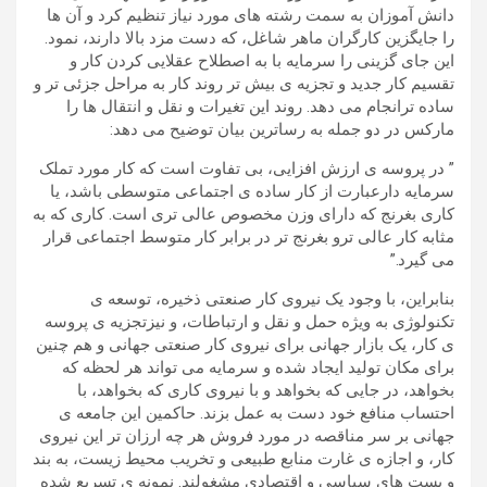
دانش آموزان به سمت رشته های مورد نیاز تنظیم کرد و آن ها
را جایگزین کارگران ماهر شاغل، که دست مزد بالا دارند، نمود.
این جای گزینی را سرمایه با به اصطلاح عقلایی کردن کار و
تقسیم کار جدید و تجزیه ی بیش تر روند کار به مراحل جزئی تر و
ساده ترانجام می دهد. روند این تغیرات و نقل و انتقال ها را
مارکس در دو جمله به رساترین بیان توضیح می دهد:
” در پروسه ی ارزش افزایی، بی تفاوت است که کار مورد تملک
سرمایه دارعبارت از کار ساده ی اجتماعی متوسطی باشد، یا
کاری بغرنج که دارای وزن مخصوص عالی تری است. کاری که به
مثابه کار عالی ترو بغرنج تر در برابر کار متوسط اجتماعی قرار
می گیرد.”
بنابراین، با وجود یک نیروی کار صنعتی ذخیره، توسعه ی
تکنولوژی به ویژه حمل و نقل و ارتباطات، و نیزتجزیه ی پروسه
ی کار، یک بازار جهانی برای نیروی کار صنعتی جهانی و هم چنین
برای مکان تولید ایجاد شده و سرمایه می تواند هر لحظه که
بخواهد، در جایی که بخواهد و با نیروی کاری که بخواهد، با
احتساب منافع خود دست به عمل بزند. حاکمین این جامعه ی
جهانی بر سر مناقصه در مورد فروش هر چه ارزان تر این نیروی
کار، و اجازه ی غارت منابع طبیعی و تخریب محیط زیست، به بند
و بست های سیاسی و اقتصادی مشغولند. نمونه ی تسریع شده