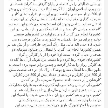
ی چنین فعالیتی را در فاصله ی پایان گرفتن مذاکرات هسته ای
جمهوری اسلامی ایران با با گروه 1+5 دیده ایم، که تاکنون بیش
از 500 دیدار سیاسی و اقتصادی برای بستن قراردادهای کار و
سرمایه گذاری و تجارت انجام داده اند. مثال دیگر در این زمینه،
انتقال صنایع نساجی و پوشاک است؛ به نحوی که دراین صنعت،
گاه تمام مراحل کار به غیر از اتیکت گذاری و بازار یابی، در این
کشورها انجام می گیرد. گاه ماده اولیه در کشورهای صنعتی
تولید و برای مراحل تکمیلی به کشورهای مذکور فرستاده می
شود. گاه حتی اقداماتی مثل رنگ آمیزی، طراحی و آرایش هم در
همین کشورها انجام می گیرد. با انتقال این صنایع، سرمایه دو
هدف را دنبال کرده است: اولا خود را از بار کارگران گران
کشورهای خودی رها کرده و با دست مزد هریک از آن ها گاه ده
ها کارگر ارزان را به کار گرفته و چندین برابر سود برده است. به
طور مثال، با انتقال صنایع پوشاک از آلمان در دهه شصت بیش
از 500 هزار کارگر و در دهه ی هفتاد بیش از 300 هزار کارگر،
کارشان را از دست دادند. معمولا سرمایه دارانی که در
کشورهای در حال رشد سرمایه گذاری کنند، به عنوان مشارکت
در برنامه فقر زدایی سازمان ملل، از پرداخت مالیات هم در
کشور خودی و هم کشور میزبان معاف می شوند. یا اصولا این
درآمد را وارد محاسبات نمی کنند و یک سره به بانک های
سویس یا لوکزامبورگ واریز می کنند. به هر حال، حذف این