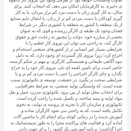
تفاوت وحشتناک خواهد بود. از طرفی وجود این نیروی کار بالقوه
ی ذخیره، به کارفرمایان امکان می دهد، که انتخاب کنند. برای
مثال، به کار گیری زنان با دست مزد کم تراز مردان، یا به کار
گیری کودکان با دست مزدی کم تر از زنان، یا انتقال دایم صنایع
از یک منطقه یا کشور به منطقه یا کشوری دیگر. در شرایط
فقدان وجود یک طبقه ی کارگر رزمنده و قوی که به عنوان
بخشی از مبارزه خود، دولت را مجبور به رعایت حق و حقوق
کارگر کند، به راحتی می توان این نیروی کار عظیم را با
شرایطی بسیار غیر انسانی تر از کشورهای صنعتی استخدام و
اخراج کرد؛ زیرا نیروی کار گسترده ای وجود دارد، که به دلیل
نبود آگاهی طبقاتی و همبستگی کارگری، و مهم تر شکم گرسنه،
حاضر است برای تامین لقمه ای نان، نیروی کار خود را به حراج
بگذارد و جای کارگر اخراجی را حتی با دست مزدی کم تر و با
شرایطی سخت تر بگیرد. در حقیقت، توسعه ی تکنولوژی سبب
شده است، که وابستگی تولید صنعتی، به شرایط جغرافیایی،
برای انتخاب محل تولید از بین برود. تکنولوژی مدرن، حمل و نقل
مواد اولیه و نیمه ساخته، و تکمیل شده را راحت کرده است.
تکنولوژی و سازمان کار با تجزیه ی پروسه ی تولید، به نحوی
تکامل یافته است، که به راحتی می شود کارگران ساده و
آموزش ندیده را در زمانی کوتاه برای انجام کار با ماشین آلات
آماده کرد و فعالیت های پراکنده مجزا را به طور سیستماتیک به
اجرا گذاشت؛ برنامه آموزشی یک کشور را برای جهت دادن