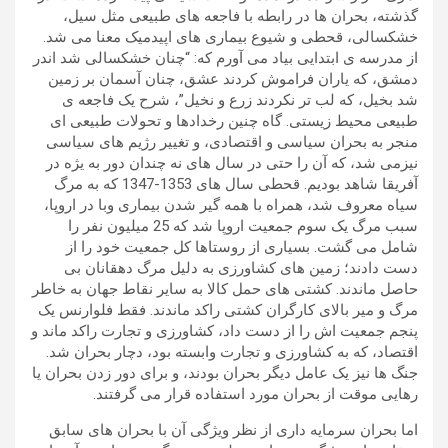
گذشته، بحران ها در رابطه با فاجعه های طبیعی مثل سیل،
خشکسالی، قحطی و شیوع بیماری های اپیدمیک معنا می شد.
از مدرسه ی ابتدایی بیاد می آورم که: “چنان خشکسالی شد اندر
دمشق، که یاران فراموش کردند عشق، چنان آسمان بر زمین
شد بخیل، که لب تر نکردند زرع و نخیل”، شرح یک فاجعه ی
طبیعی محیط زیستی. گاه چنین رخدادها و تحولات طبیعی ای
منجر به بحران سیاسی و اقتصادی، و تغییر رژیم های سیاسی
نیزمی شد، که آن را حتی در سال های نه چندان دور به یژه در
آفریقا شاهد بودیم. قحطی سال های 1353-1347 که به مرگ
سیاه معروف شد، همراه با همه گیر شدن بیماری وبا در اروپا،
سبب مرگ یک سوم جمعیت اروپا شد که 25 میلیون نفر را
شامل می گشت. بسیاری از روستاها کل جمعیت خود را از
دست دادند؛ زمین های کشاورزی به دلیل مرگ دهقانان بی
حاصل ماندند. کشتی های حمل کالا به سایر نقاط جهان به خاطر
مرگ و میر بالای کارگران کشتی راکد ماندند. فقط فلوارنس یک
پنجم جمعیت اش را از دست داد، کشاورزی و تجارت راکد ماند و
اقتصاد، که به کشاورزی و تجارت وابسته بود، دچار بحران شد.
جنگ ها نیز یک عامل دیگر بحران بودند، و برای دور زدن بحران یا
رهایی موقت از بحران مورد استفاده قرار می گرفتند.
اما بحران سرمایه داری از نظر ویژگی آن با بحران های سابق