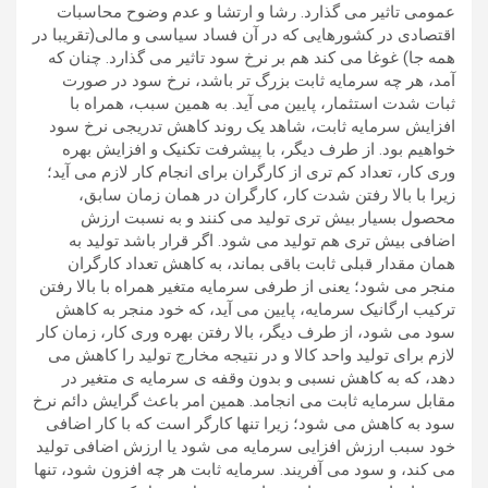
عمومی تاثیر می گذارد. رشا و ارتشا و عدم وضوح محاسبات
اقتصادی در کشورهایی که در آن فساد سیاسی و مالی(تقریبا در
همه جا) غوغا می کند هم بر نرخ سود تاثیر می گذارد. چنان که
آمد، هر چه سرمایه ثابت بزرگ تر باشد، نرخ سود در صورت
ثبات شدت استثمار، پایین می آید. به همین سبب، همراه با
افزایش سرمایه ثابت، شاهد یک روند کاهش تدریجی نرخ سود
خواهیم بود. از طرف دیگر، با پیشرفت تکنیک و افزایش بهره
وری کار، تعداد کم تری از کارگران برای انجام کار لازم می آید؛
زیرا با بالا رفتن شدت کار، کارگران در همان زمان سابق،
محصول بسیار بیش تری تولید می کنند و به نسبت ارزش
اضافی بیش تری هم تولید می شود. اگر قرار باشد تولید به
همان مقدار قبلی ثابت باقی بماند، به کاهش تعداد کارگران
منجر می شود؛ یعنی از طرفی سرمایه متغیر همراه با بالا رفتن
ترکیب ارگانیک سرمایه، پایین می آید، که خود منجر به کاهش
سود می شود، از طرف دیگر، بالا رفتن بهره وری کار، زمان کار
لازم برای تولید واحد کالا و در نتیجه مخارج تولید را کاهش می
دهد، که به کاهش نسبی و بدون وقفه ی سرمایه ی متغیر در
مقابل سرمایه ثابت می انجامد. همین امر باعث گرایش دائم نرخ
سود به کاهش می شود؛ زیرا تنها کارگر است که با کار اضافی
خود سبب ارزش افزایی سرمایه می شود یا ارزش اضافی تولید
می کند، و سود می آفریند. سرمایه ثابت هر چه افزون شود، تنها