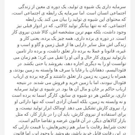
سرمایه داری یک شیوه ی تولید، یک دوره ی معین از زندگی
اجتماعی انسان است. اما سرمایه یک رابطه ی اجتماعی است،
که محتوای این شیوه ی تولید را بیان می کند. یک رابطه
اجتماعی، که نه تنها بیانگر تولید کالائی، که در ادوار قبلی نیز
وجود داشت، بلکه مهم ترین مشخصه اش، کالا شدن نیروی کار
است. در دوره ی برده داری، همه چیز یک برده، یعنی کار و
زندگی اش مثل سایر دارایی ها از قبیل زمین و گاو و اسب و
غیره، قانونا و عملا به برده دار تعلق داشت، و برده دار تامین
بازتولید نیروی کار حال و آتی او را تقبل می کرد؛ هم زمان می
توانست او را به دیگری اجاره دهد، بفروشد یا حتی بکشد. در
فئودالیسم، دهقانان یا رعایا یا سرف ها وابسته به زمین بودند، و
همراه با زمین، به زمین دار تعلق داشتند و گرچه برده ی ارباب
فئودال نبودند، اما با زمین خرید و فروش می شدند. در نتیجه
ارباب حاکم بر جان و مال آن ها بود. در شیوه ی تولید سرمایه
داری، برعکس هر دو شیوه ی سابق، کارگر اسما نه برده است
و نه وابسته به زمین، بلکه انسان آزادی است که تنها دارائی او
را، نیروی کارش تشکیل می دهد. اومالک ابزار تولید نیست، و
برای استفاده از نیروی کارش، باید آن را در بازار کار، که مثل
بازار کالاهای دیگر، در آن قانون عرضه و تقاضا حاکم است،
تحت شرایط رقابت با سایر هم زنجیرهایش، با قیمت نازلی که
در این رقابت قابل خرید باشد، بفروشد. با وجود این، اما قانون