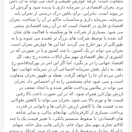
متفاوت است؛ گرچه عوارض طبیعی و جنگ می تواند به آن دامن
بزند. بحران اقتصادی در سرمایه داری با پدیده سود و گردش آن
در پیوند است. بنابراین، برای یافتن درک درستی از بحران باید
سرمایه، سرمایه داری و مناسبات حاکم در آن را شناخت. بحران
اقتصادی فازی در اقتصاد است که در آن رشد اقتصادی منفی
می شود. بسیاری از شرکت ها ورشکسته یا فعالیت های شان
کند شده یا توسط شرکت های بزرگ تر بلعیده می شوند و یا به
طورکلی از دور خارج می گردند. اما این ها عوارض بحران است.
بحران می تواند در یک کشور، یا چند کشور و یا در صورتی که در
کشوری از نظر اقتصادی مهم مثل ایالات متحده رخ دهد، کل
اقتصاد جهانی را در بر بگیرد. اما اگر این امر در بورکینافاسو رخ
دهد، به دلیل نقش سرمایه اجتماعی آن در سرمایه جهانی، تنها
دامن مردم آن جا را خواهد گرفت. نقطه ی ظهور بحران متفاوت
است و نمی شود جای مشخصی را به آن اختصاص داد. بحران
می تواند در بیلانس پرداخت ظاهر شده و با ایجاد ضعف در
ارزش پول/ارز همراه شود، که در این صورت باعث بالا رفتن
قیمت ها و تورم بالا می شود. بحران می تواند با کاهش طولانی
مدت قیمت ها، با کاهش ارزش دارائی ها و ناتوانی در قدرت
پرداخت بسیاری از کارفرمایان، نهادهای مالی، و سایر شاخه
های اقتصادی؛ با سقوط سیستم بانکی، با تغییر قیمت یک یا چند
کالای تجاری مهم مثل مواد خام، دارائی هایی مثل خانه، سهام،
یا اوراق بها دار و سقوط بازار بورس همراه شود. احتکار و سفته