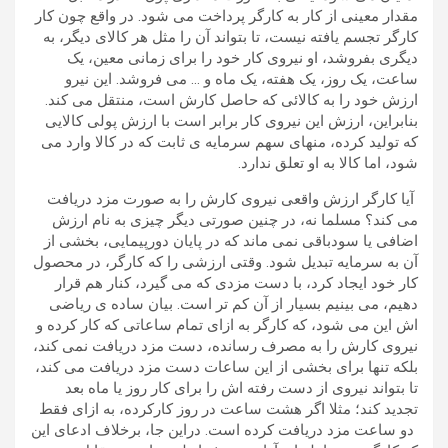
مقدار معینی از کار به کارگر پرداخت می شود. در واقع چون کار
کارگر تجسم یافته نیست، تا بتواند آن را مثل هر کالای دیگر، به
دیگری بفروشد، او نیروی کار خود را برای زمانی معین، یک
ساعت، یک روز، یک هفته، یک ماه و … می فروشد. این نیرو
ارزش خود را به کالائی که حاصل کارش است، منتقل می کند.
بنابراین، ارزش این نیروی کار برابر است با ارزش پولی کالایی
که تولید کرده، منهای سهم سرمایه ی ثابت که در کالا وارد می
شود، اما کالا به او تعلق ندارد.
آیا کارگر ارزش واقعی نیروی کارش را به صورت مزد دریافت
می کند؟ مسلما نه، در چنین صورتی دیگر چیزی به نام ارزش
اضافی یا سودباقی نمی ماند که در پایان دورپیمایی، بخشی از
آن به سرمایه تبدیل شود. وقتی ارزشی را که کارگر، در محصول
کار خود ایجاد کرد، با دست مزدی که می گیرد، کنار هم قرار
دهیم، می بینیم بسیار از آن کم تر است. بیان ساده ی ریاضی
اش این می شود، که کارگر به ازای تمام ساعاتی که کار کرده و
نیروی کارش را به مصرف رسانده، دست مزد دریافت نمی کند،
بلکه تنها برای بخشی از این ساعات دست مزد دریافت می کند،
تا بتواند نیروی از دست رفته اش را برای کار روز یا ماه بعد
تجدید کند؛ مثلا اگر هشت ساعت در روز کارکرده، به ازای فقط
دو ساعت مزد دریافت کرده است. دراین جا، برخلاف ادعای این