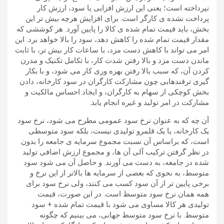
نپرداخته است؛ یعنی این ارزش افزایی یا سود، ارزش کار
پرداخت نشده ی کارگر است. برای افزایش هرچه بیش تر این
بخش، باید قیمت تمام شده ی کالا را پایین آورد. هر کوششی که
مقدار قیمت تمام شده را کاهش دهد، سود را بالا خواهد برد. این
امر می تواند با کاهش دست مزد، با ساعات کار بیش تر، با ثابت
ماندن دست مزد و بالا رفتن شدت کار، با تکامل تکنیک و مدرن
کردن آن، که سبب بالا رفتن بهره وری کار می شود، و با بکار
گیری ترفندهایی چون مشارکت کارگران در سود کارخانه، دادن
بخش کوچکی از سهام به کارگران، و ایجاد احساس مالکیت و
مشارکت در امر تولید و غیره انجام یابد.
آن چه که به عنوان نرخ سود عمومی مطرح می شود، نرخ سود
یک کارخانه، یا یک قلمرو تولیدی نیست، بلکه سود متوسطی
است، که براساس آن نسبت مجموع سرمایه ی جامعه را بدون
در نظر گرفتن ترکیب آلی آن ها، و مجموع ارزش اضافی تولید
شده در جامعه، به دست می آورند. و حاصل آن می شود سود
متوسط، به نحوی که بعضی از سرمایه ها بالاتر از این نرخ و
برخی پایین تر از آن سود کسب می کنند، ولی نرخ سود برای
همه همان نرخ سود متوسط است. در این صورت، قیمت
تولیدی هر کالا مساوی می شود با قیمت تمام شده + سود
متوسط. با نرخ سود متوسط جهانی، می بینیم که چگونه