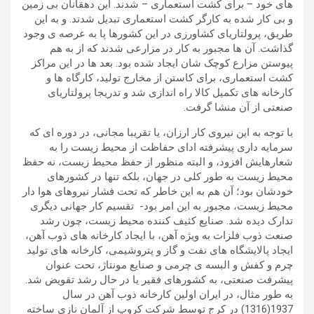
های خود – برای کشت استعماری – شدند. این دهقانان بی زمین
و بی کار شده به کارگر کشت استعماری تبدیل شدند. و به این
طریق، پرولتاریای کشاورزی در این کشورها پا به عرصه ی وجود
گذاشت. آن ها مجبور به کار در مزارعی شدند که از به هم
پیوستن مزارع کوچک شان ایجاد شده بود. بعد ها در این مراکز
کشت استعماری، برای کاستن از مخارج تولید، کارگاه ها و
کارخانه های تکمیل کالا راه اندازی شد و تدریجا پرولتاریای
صنعتی از آن منشا گرفت.
با توجه به این نیروی کار ارزان، یا تقریبا مجانی، در دوره ای که
سرمایه داری پیشرفته ادای حفاظت از محیط زیست را به
شعارهایش افزود، و البته منظور از حفظ محیط زیست، نه حفظ
محیط زیست به طور کلی در جهان، بلکه تنها در کشورهای
خودشان بود؛ آن هم به این خاطر که تحت فشار نیروهای هوا دار
محیط زیست، مجبور به این امر بود- تقسیم کار جهانی دیگری
تدارک دیده شد. صنایع کثیف کننده محیط زیست، چون رشد
صنعت ذوب فلزات به ویژه آهن، با ایجاد کارخانه های ذوب آهن،
ایجاد پالایشگاه های نفت و گاز و پتروشیمی، کارخانه های تولید
چرم و کفش و البسه ی چرمی و صنایع مونتاژ، تحت عنوان
پیشرفت صنعتی، به کشورهای فقیر یا در حال رشد تقویض شد.
به طور مثال، در ایران اولین کارخانه ذوب آهن در سال
1937(1316) در کرج توسط شرکت کروپ از آلمان نازی ساخته