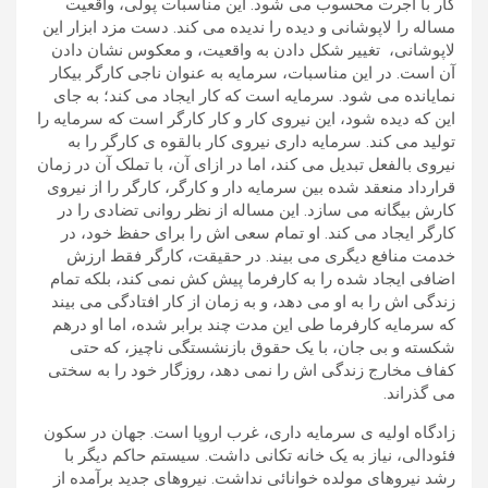
کار با اجرت محسوب می شود. این مناسبات پولی، واقعیت
مساله را لاپوشانی و دیده را ندیده می کند. دست مزد ابزار این
لاپوشانی، تغییر شکل دادن به واقعیت، و معکوس نشان دادن
آن است. در این مناسبات، سرمایه به عنوان ناجی کارگر بیکار
نمایانده می شود. سرمایه است که کار ایجاد می کند؛ به جای
این که دیده شود، این نیروی کار و کار کارگر است که سرمایه را
تولید می کند. سرمایه داری نیروی کار بالقوه ی کارگر را به
نیروی بالفعل تبدیل می کند، اما در ازای آن، با تملک آن در زمان
قرارداد منعقد شده بین سرمایه دار و کارگر، کارگر را از نیروی
کارش بیگانه می سازد. این مساله از نظر روانی تضادی را در
کارگر ایجاد می کند. او تمام سعی اش را برای حفظ خود، در
خدمت منافع دیگری می بیند. در حقیقت، کارگر فقط ارزش
اضافی ایجاد شده را به کارفرما پیش کش نمی کند، بلکه تمام
زندگی اش را به او می دهد، و به زمان از کار افتادگی می بیند
که سرمایه کارفرما طی این مدت چند برابر شده، اما او درهم
شکسته و بی جان، با یک حقوق بازنشستگی ناچیز، که حتی
کفاف مخارج زندگی اش را نمی دهد، روزگار خود را به سختی
می گذراند.
زادگاه اولیه ی سرمایه داری، غرب اروپا است. جهان در سکون
فئودالی، نیاز به یک خانه تکانی داشت. سیستم حاکم دیگر با
رشد نیروهای مولده خوانائی نداشت. نیروهای جدید برآمده از