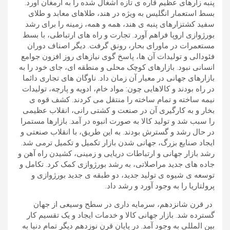
پنبه زارهای عظیم قاره ی تازه اشغال شده را به ارمغان آورد.
بسط استعمار انگلیس به ویژه در هند، طلاهای معابد و طلای
سفید کشتزارهای پنبه ی هند، همه و همه، زمینه را برای رشد
بورژوازی اروپا فراهم آورد. تجارت و راه های ارتباطی، با بسط
مستعمرات در ماورای بحار، رونق گرفت. دیگر اصناف دوران
فئودالی و تولیدات آن ها، پاسخ گوی نیازهای روز افزون جوامع
انسانی نبود. بازارهای کوچک محلی و منطقه ای، جای خود را به
بازارهای جهانی در معیار آن زمان داد. ناوگان های تجاری دائما
در راه بودند و کالاهایی چون: مواد خام، ادویه و پارچه، تولیدات
نیمه ساخته و تمام ساخته را منتقل می کردند. کشف قوه ی
بخار و به کارگیری آن در صنعت و کشتی رانی، انقلاب عظیمی
را سبب شد و تولید کالا به صورت انبوه در آمد. بازارها مستمرا
در حال رشد و گسترش بودند. به این طریق، با انقلاب صنعتی و
ایجاد صنایع بزرگ، جهانی شدن بازار تکمیل و تکمیل ترمی شد.
رشد بازار جهانی و ارتباطات دریایی و زمینی، کشیدن راه آهن و
جاده های جدید مراصلاتی، به رشد بورژوازی کمک کرد. تکامل و
توسعه ی شیوه ی تولید جدید، دو طبقه ی جدید بورژوازی و
پرولتاریا را به وجود آورد و رشد داد.
در قرن شانزدهم، سرمایه داری در سطح وسیعی از جهان
گسترده شد. بازار جهانی کالا و خدمات ایجاد و یک تقسیم کار
بین المللی به وجود آمد. در پایان قرن نوزدهم دیگر تمام دنیا به