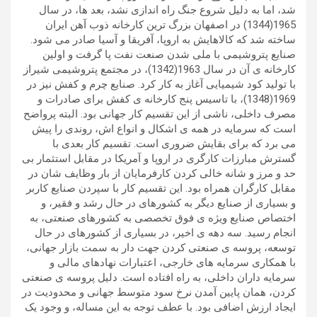
شد، اما به دلیل شروع جنگ راه اندازی نشد، بعد ها، در سال
1965(1344) در اصفهان بزرگ ترین کارخانه ذوب آهن ایران
ساخته شد که کالاهایش به اروپا، آفریقا و آسیا صادر می شود.
صنایع پتروشیمی با ملی شدن صنعت نفت پا گرفت و اولین
کارخانه ی آن در سال 1963(1342)، در مجتمع پتروشیمی شیراز
با تولید کود شیمیایی آغاز به کار کرد. صنایع چرم و کفش نیز در
1969(1348)، با تاسیس پنج کارخانه ی کفش برای صادرات و
مصرف داخلی، ناشی از این تقسیم کار جهانی بود. البته پرواضح
است که سرمایه در همه ی اشکال و انواع اش، روندی را پیش
می برد که برای بقایش ضروری است. تقسیم کار بعدی با
گسترش مبارزات کارگری در اروپا و آمریکا در مقابل استثمار بی
حد و مرز و شانه خالی کردن کارفرمایان از بار وظایف شان در
مقابل کارگران همراه بود. این تقسیم کار با سپردن صنایع کاربر
و بسیاری از صنایع دیگر به کشورهای در حال رشد و فقیر، و
اختصاص صنایع ویژه ی فوق تخصصی به کشورهای صنعتی، به
انجام رسید. سه دهه ی اخیر، در بسیاری از کشورهای در حال
توسعه، پروسه ی صنعتی کردن جهت دار به سمت بازار جهانی،
با همکاری سرمایه های خارجی، اعتبارات نهادهای مالی و
سرمایه داران داخلی، به راه افتاده است. دلیل پروسه ی صنعتی
کردن، همان پایین آمدن نرخ سود متوسط جهانی و محدودیت در
ایجاد ارزش اضافی بود. با عطف توجه به این مساله، و وجود یک