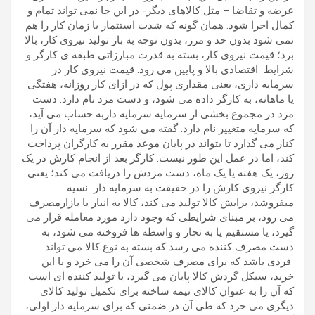
عرضه و تقاضا – مثل کالاهای دیگر- در این جا نمی تواند تمام و
کمال اجرا شود. همان گونه که شدت استثمار یا زمان کار را هم
نمی شود بدون حد و مرز، بدون توجه به باز تولید نیروی کار، بالا
برد؛ قیمت نیروی کار، بسته به قدرت مبارزاتی طبقه ی کارگر و
شرایط اقتصادی بالا و پایین می رود. قیمت نیروی کار در
سرمایه داری، یعنی مقداری پول که در ازای کار روزانه، هفتگی
یا ماهانه، به کارگر داده می شود، و دست مزد نام دارد. دست
مزد در مجموع بخشی از سرمایه سرمایه داربه حساب می آید،
که سرمایه متغییر نام دارد. گفته می شود که سرمایه دار آن را
کنار می گذارد تا بتواند در پایان موعد مقرر به کارگران پرداخت
کند، اما در عمل این طور نیست. کارگر بعد از انجام کارش در یک
روز، یک هفته یا یک ماه، دست مزدش را دریافت می کند؛ یعنی
کارگر نیروی کارش را در حقیقت به سرمایه دار نسیه
میفروشد، برایش کالا تولید می کند، کالا به انبار یا بازارمصرف
می رود، بر مبنای شرایطی که وجود دارد مورد معامله قرار می
گیرد، یا مستقیم یا به تجار و واسطه ها فروخته می شود، به
دست مصرف کننده می رسد که بسته به نوع کالا می تواند
فردی باشد که برای مصرف شخصی آن را می خرد و با این
خرید، سیکل گردش کالا پایان می گیرد، یا تولید کننده ای است
که آن را به عنوان کالای نیمه ساخته برای تکمیل تولید کالای
دیگری می خرد که طی آن در ضمنی که برای سرمایه دار اولی،