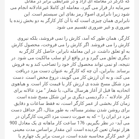
که کارگر در معامله ای آزاد و در شرایطی برابر در مقابل
سرمایه دار قرار می گیرد، معامله ای کاملا غیرعادلانه انجام می
شود زیرا نابرابری اصولا رمز بقای این سیستم است. این
نابرابری همان چیزی است که با آن کار کارگر به دو بخش زنده یا
ضروری و غیر ضروری تقسیم می شود.
کارگر، همان طور که آمد، کارش را نمی فروشد، بلکه نیروی
کارش را می فروشد. اگر کارش را می فروخت، محصول کارش
به او تعلق داشت. در این معامله نابرابر، حاصل کار کارگر به
دیگری تعلق می گیرد و در واقع از او سلب مالکیت می شود. در
نتیجه، او نمی تواند محصول کار خود را تصاحب کند و به فروش
برساند. بنابراین، آن چه که کارگر به عنوان دست مزد دریافت
می کند، و به آن ارزش کار می گویند، دروغ محض است. دست
مزد شکل مسخ شده ی ارزش کار یا قیمت کار است. و هیاهوی
اتحادیه ها قبل از آغاز هرسال مالی، با شعار ” مزد عالانه برای
کار عادلانه “، دگردیسی دیگری بر این شکل مسخ شده است.
زمان کار بخشی از عمر کارگر است، نه فقط ساعات و دقایق.
برای روشن شدن بیشتر مساله، به طور مثال، اگر حداقل دست
مزد در ایران را – که به صورت دست مزد اکثریت کارگران در
می آید- در نظر بگیریم، 176 ساعت کار ماهانه ی یک معادل 900
هزار تومان تعین گردیده است. این مقدار براساس مدت معینی
از عمر کارگر محاسبه شده است، درست برابر یک چهارم یا