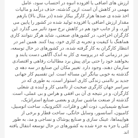
ارزش های اضافی یا افزوده انبوه در احتساب سود، عامل
مهمی در کاهش آن است. ازین گذشته، حذف درآمد و مالیات
اخذ شده ی صدها هزار کارگر بیکار شده (در مثال بالا) بازهم
مقدار ارزش اضافی یا افزوده تولید شده در کشور را پایین می
آورد، و از جانب خود هم در کاهش نرخ سود تاثیر می گذارد. این
کارگران اخراجی، در کشورهای صنعتی، شاید هرگز نتوانند کاری
هماهنگ با کیفیت و تجربه ی کاری خود، پیدا کنند. همین امر در
انتظار کارگران به کار گرفته شده، در کشورهای در حال توسعه،
نیز در زمانی که در پروسه ی کار به اندک آگاهی دست یابند و
بخواهند خود را حتی برای پیش برد مطالبات رفاهی و اقتصادی
سازمان دهند، وجود دارد. تغییر مکان این صنایع در سه دهه ی
گذشته به خوبی بیانگر این مساله است. این تقسیم کار جهانی
جدید بر ناامنی زندگی کاری استوار است، به طوری که در
سراسر جهان کارگری صحبت از ناامنی کار و آینده ی شغلی
کارگران، و در نتیجه ی آن بی افقی و هراس و بی عملی، است.
گذشته از صنعت ماشین سازی و بعضی صنایع استراتژیک،
صنایع شیمیایی، ذوت آهن و فلزات، الکترونیک، ساخت اتومبیل،
کامیون، آسانسور، وسایل خانگی، ساخت قطار و برخی از
هواپیماها، عینک سازی و صنایع پوشاک و نساجی و مد، به طور
کلی یا جزء به جزء شده به کشورهای در حال توسعه انتقال یافته
اند.