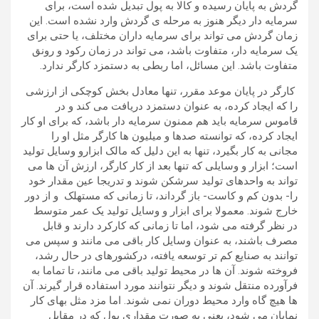
گردش به پایان رسیده و کالا به پول تبدیل شده است، برای
سرمایه دار دیگر هنوز به مرحله ی گردش وارد نشده است. این
زمان گردش می تواند برای سرمایه داران مختلف، یا حتی برای
یک سرمایه دار، متفاوت باشد، می تواند در زمان رکود و رونق
متفاوت باشد. این مسائل، اما ربطی به دستمزد کارگر ندارد.
کارگر در پایان موعد مقرر، تنها معادل بخش کوچکی از ارزشی
را که ایجاد کرده، به عنوان دستمزد دریافت می کند و در
قاموس سرمایه باید هم ممنون سرمایه دار باشد، که برای او کار
ایجاد کرده، که توانسته صدها و میلیون ها کارگر مثل او را
مجانی به کار بگیرد، تنها به این دلیل که مالک ابزارو وسایل تولید
است؛ ابزار و وسایلی که تنها بعد از کار کارگر، ارزش آن ها می
تواند به واحدهای تولید سرشکن شوند و تدریجا عین مقدار خود
را- بدون کم و کاست- باز گرداند، تا زمانی که مستهلک و از دور
خارج شوند. معمولا برای ابزار و وسایل تولید یک عمر متوسط
در نظر گرفته می شود، اما تا زمانی که کارکرد دارند و قابل
مصرف باشند، به عنوان وسایل کار باقی می مانند و سپس می
توانند به صنایع کم تر توسعه یافته، درکشورهای در حال رشد،
فروخته شوند. آن ها در محیط تولید باقی می مانند، تا تماما به
فرآورده منتقل شوند و دیگر نتوانند مورد استفاده قرار گیرند. آن
ها هیچ گاه وارد محیط دوران نمی شوند. اما مزد مثل بهای کار
نمایان می شود، یعنی به صورت مقداری پول که در مقابل