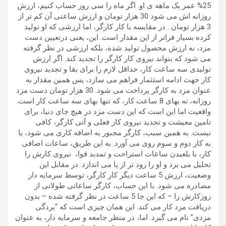
25% عمر یک ماهه ی او. اگر ماه را سی روز حساب کنیم، ارزش
روزانه اش می شود 30 هزار تومان و ارزش ساعتی آن کم تر از
3 هزار تومان . در مقایسه با کار کارگر، اما ارزشی که او تولید
کرده بسیار فراتر از این مقدار است. این، یعنی درتعیین دست
مزد، نه ارزش محصول تولید شده، بلکه ارزشی در نظر گرفته
می شود که بتواند نیروی کار کارگر را تجدید کند. اگر ارزش
تولیدی سه ساعت کار، حداقل لازم را برای بقا و تجدید نیروی
کار جهت ادامه استثمار فراهم می سازد، پس همین مقدار به
عنوان مزد به کارگر پرداخت می شود. 30 هزار تومان دست مزد
روزانه، نه بهای 8 ساعت کار، که تنها بهای سه ساعت کار است.
واقعیت اما این است که این دست مزد در هیچ جای دنیا، برای
تامین معیشت و تجدید نیروی کار فعلی و آتی کارگر، کافی
نیست. به همین سبب، کارگر مجبور به اضافه کاری می شود، یا
به کار دوم و سوم روی می آورد. به این طریق، ساعات اضافی
کار، با بلعیدن ساعات استراحت و تمدید قوا، نیروی کارش را
تحلیل می برد و او را زود تر از پا می اندازد. در مقابل این
وضعیت، ارزش 5 ساعت دیگر کار کارگر، توسط سرمایه دار
مصادره می شود. با این حساب، کارگر ساعاتی طولانی از
روزکارش را – که این جا 5 ساعت در نظر گرفته شده – بدون
دریافت مزد کار می کند. این همان چیزی است که “بردگی
مزدی” نام می گیرد. اما، در منظر جامعه و سرمایه دار، به عنوان