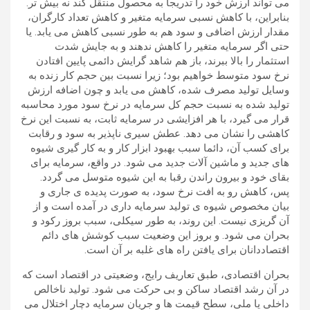
می تواند ارزش خود را تدریجا به محصول منتقل کند نه بیش تر.
بنابراین، با کاهش نسبی سرمایه متغیر و کاهش تعداد کارگران،
مقدار ارزش اضافی و سود هم به طور نسبی کاهش می یابد. یا
حتی اگر سرمایه متغیر را کاهش ندهند و به جایش شدت
استثمار را بالا ببرند، باز هم شاهد گرایش دائمی پایین افتادن
نرخ سود متوسط خواهیم بود؛ زیرا نسبت بین حجم کار زنده به
وسایل تولید مصرف شده، کاهش می یابد و چون اضافه ارزش
تولید شده به نسبت حجم کل سرمایه در نرخ سود مورد محاسبه
قرار می گیرد، با هر افزایشی در سرمایه ثابت، به نسبت این نرخ
کاهشی را نشان می دهد. عطش سیری ناپذیر به سود و رقابت
برای کسب آن، دائما سبب بهبود ابزار کار و به کار گیری شیوه
های جدید و ماشین آلات جدید می شود. در واقع، سرمایه برای
بقای خود و بیرون راندن رقبا به این شیوه متوسل می گردد.
پس، کاهش رو به افت نرخ سود، به صورت پدیده ی جاری و
بیان مخصوص شیوه ی تولید سرمایه داری در آمده است و از
آن گریزی نیست. این روند، به طور سیکلی، سبب بروز رکود و
بحران می شود. و بروز این وضعیت سبب کوشش های دائم
اقتصاددانان برای یافتن راه های غلبه بر آن است.
بحران اقتصادی، طبق تعاریف رایج، وضعیتی در اقتصاد است که
در آن رشد اقتصاد ساکن و بی حرکت می شود. تولید ناخالص
داخلی یا ملی، سطح قیمت ها و جریان سرمایه دچار اختلال می