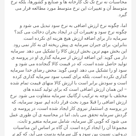
محاسبات نه نرخ تک تک کارخانه ها و صنایع و کشورها، بلکه نرخ
متوسط آن و تغییرات این نرخ متوسط مورد مطالعه قرار می
گیرد.
اما، چگونه نرخ ارزش اضافی به نرخ سود تبدیل می شود و
چگونه نرخ سود و تغییرات آن در ایجاد بحران دخالت می کند؟
سرمایه دار برای اضافه ارزش هیچ هزینه ای نکرده است.
بنابراین، برای جبران سرمایه ی پیش ریخته ای به کار نمی رود.
این بخش مهم ترین بخش ارزش کالا را تشکیل می دهد. سرمایه
دار می گوید: این اضافه ارزش از سرمایه گذاری او در پروسه ی
تولید حاصل شده است، که در قیمت کالا گنجانده می شود و
سود او را تشکیل می دهد. اومی گوید: محض رضای خدا سرمایه
گذاری نکرده است، بلکه برای کسب سود سرمایه گذاری کرده
است و سودش برابر است با ارزش کالا منهای قیمت تمام شده
– این همان ارزش اضافی است که برای تولید کننده های
مختلف با توجه به ترکیب ارگانیک سرمایه متفاوت می شود. نرخ
ارزش اضافی را قبلا مورد بحث قرار داده ایم. سود سرمایه، که
در پروسه ی استثمار نیروی کار ایجاد شده است، در پروسه ی
گردش سرمایه تحقق می یابد، اما در محاسبه ی آن طوری عمل
می شود که گویی کل سرمایه، شامل سرمایه متغیر و ثابت،
مجموعا آن را ایجاد کرده است. آن گاه بر اساس این مناسبات
دروغین، نسبت بین سود و کل سرمایه بدست می آید، که کم تر