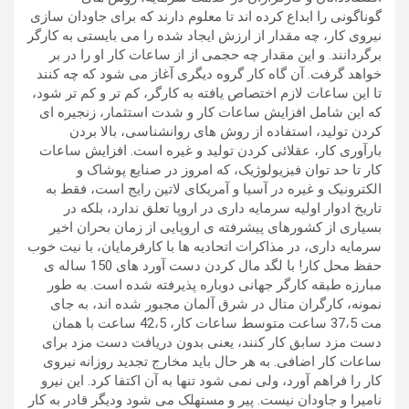
گوناگونی را ابداع کرده اند تا معلوم دارند که برای جاودان سازی
نیروی کار، چه مقدار از ارزش ایجاد شده را می بایستی به کارگر
برگردانند. و این مقدار چه حجمی از از ساعات کار او را در بر
خواهد گرفت. آن گاه کار گروه دیگری آغاز می شود که چه کنند
تا این ساعات لازم اختصاص یافته به کارگر، کم تر و کم تر شود،
که این شامل افزایش ساعات کار و شدت استثمار، زنجیره ای
کردن تولید، استفاده از روش های روانشناسی، بالا بردن
بارآوری کار، عقلائی کردن تولید و غیره است. افزایش ساعات
کار تا حد توان فیزیولوژیک، که امروز در صنایع پوشاک و
الکترونیک و غیره در آسیا و آمریکای لاتین رایج است، فقط به
تاریخ ادوار اولیه سرمایه داری در اروپا تعلق ندارد، بلکه در
بسیاری از کشورهای پیشرفته ی اروپایی از زمان بحران اخیر
سرمایه داری، در مذاکرات اتحادیه ها با کارفرمایان، با نیت خوب
حفظ محل کار! با لگد مال کردن دست آورد های 150 ساله ی
مبارزه طبقه کارگر جهانی دوباره پذیرفته شده است. به طور
نمونه، کارگران متال در شرق آلمان مجبور شده اند، به جای
مت 37،5 ساعت متوسط ساعات کار، 42،5 ساعت با همان
دست مزد سابق کار کنند، یعنی بدون دریافت دست مزد برای
ساعات کار اضافی. به هر حال باید مخارج تجدید روزانه نیروی
کار را فراهم آورد، ولی نمی شود تنها به آن اکتفا کرد. این نیرو
نامیرا و جاودان نیست. پیر و مستهلک می شود ودیگر قادر به کار