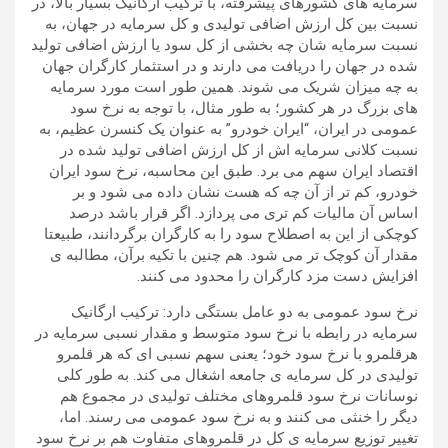
سرمایه های کشورهای پیشرفته، با ترکیب ارگانیک بسیار بالا، در
نسبت بین کل ارزش اضافی تولیدی و کل سرمایه در جهان، به
نسبت سرمایه شان چه بخشی از کل سود یا ارزش اضافی تولید
شده در جهان را دریافت می دارند و در استثمار کارگران جهان
به چه میزان شریک می شوند. همین طور است مورد سرمایه
های بزرگ در هر کشور؛ به طور مثال، با توجه به نرخ سود
عمومی در ایران، “ایران خودرو” به عنوان یک کنسرن عظیم، به
نسبت کلانی سرمایه اش از کل ارزش اضافی تولید شده در
اقتصاد ایران سهم می برد. طبق این محاسبه، نرخ سود ایران
خودرو، کم تر از آن چه که هست نشان داده می شود و بر
اساس آن مالیات کم تری می پردازد. اگر قرار باشد درصد
کوچکی از این به اصطلاح سود را به کارگران برگردانند، طبیعتا
مقدار آن کوچک تر می شود. هم چنین با تکیه برآن، مطالبه ی
افزایش دست مزد کارگران را محدود می کنند.
نرخ سود عمومی به دو عامل بستگی دارد: ترکیب ارگانیک
سرمایه در رابطه با نرخ سود متوسط و مقدار نسبی سرمایه در
هرقلمرو با نرخ سود خود؛ یعنی سهم نسبی ای که هر قلمرو
تولیدی در کل سرمایه ی جامعه اشغال می کند. به طور کلی
نوسانات نرخ سود قلمروهای مختلف تولیدی در مجموع هم
دیگر را خنثی می کنند و به نرخ سود عمومی می رسند. اما،
تغییر توزیع سرمایه ی کل در قلمروهای متفاوت هم بر نرخ سود