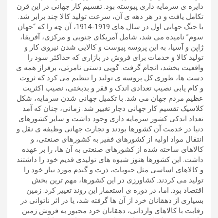
دایره ی سرمایه داری پیوسته بود. تقسیم کار جهانی در این قرن
تکامل یافت و در هر دهه ی آن، سرعت تولید کالا چند برابر شد.
با جنگ جهانی اول در سال های 1919-1914، آن چه را که “جهان
سوم” نامیده می شد، شامل آمریکای جنوبی و مرکزی، آفریقا،
ژاپن و آسیا، به این پروسه پیوست و کالایی شدن نیروی کار و
تولید کالا و خدمات برای فروش در بازاری که حداکثر سود را
واقعیت بخشد، انجام گرفت. گویی دستی نامرئی، برفراز همه ی
دست ها، طوری کل پروسه ی تولید را تنظیم می کرد که ثروت
و کام یابی نصیب تعدادی اندک و فقر و بدبختی، نصیب اکثریت
عظیم مردم جهان می شد. با تکمیل جهانی شدن سرمایه، شکل
کلاسیک تقسیم کار جهانی دچار تغییر شد. زمانی، چنان که آمد
تعداد اندکی کشور سرمایه داری وجود داشت و سایر کشورهای
دنیا در خدمت آن کشورها بودند و تجارت جهانی وظیفه ی نقل و
انتقال مواد اولیه از کشورهای فقیر به کشورهای صنعتی، و
کالاهای ساخته شده از کشورهای صنعتی به آن ها، را بر عهده
داشت. این کشورها هنوز شیوه های تولیدی قدیم خود را داشتند
و کالاهای اساسی مثل حبوبات، ذرت و گندم مورد نیاز خود را
تولید می کردند. کشاورزی در این کشورها، مهم ترین بخش
اقتصاد بود. اما، در دوره ی استعمار این روند تغییر کرد. زمین
بسیاری از دهقانان خرد از آن ها گرفته شد، یا در اثر ناتوانی در
رقابت با کالاهای وارداتی، دهقانان خرد مجبور به فروش زمین