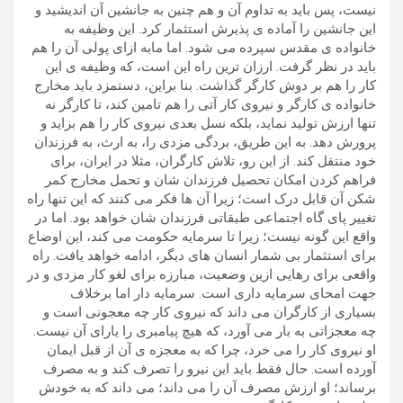
نیست، پس باید به تداوم آن و هم چنین به جانشین آن اندیشید و
این جانشین را آماده ی پذیرش استثمار کرد. این وظیفه به
خانواده ی مقدس سپرده می شود. اما مابه ازای پولی آن را هم
باید در نظر گرفت. ارزان ترین راه این است، که وظیفه ی این
کار را هم بر دوش کارگر گذاشت. بنا براین، دستمزد باید مخارج
خانواده ی کارگر و نیروی کار آتی را هم تامین کند، تا کارگر نه
تنها ارزش تولید نماید، بلکه نسل بعدی نیروی کار را هم بزاید و
پرورش دهد. به این طریق، بردگی مزدی را، به ارث، به فرزندان
خود منتقل کند. از این رو، تلاش کارگران، مثلا در ایران، برای
فراهم کردن امکان تحصیل فرزندان شان و تحمل مخارج کمر
شکن آن قابل درک است؛ زیرا آن ها فکر می کنند که این تنها راه
تغییر پای گاه اجتماعی طبقاتی فرزندان شان خواهد بود. اما در
واقع این گونه نیست؛ زیرا تا سرمایه حکومت می کند، این اوضاع
برای استثمار بی شمار انسان های دیگر، ادامه خواهد یافت. راه
واقعی برای رهایی ازین وضعیت، مبارزه برای لغو کار مزدی و در
جهت امحای سرمایه داری است. سرمایه دار اما برخلاف
بسیاری از کارگران می داند که نیروی کار چه معجونی است و
چه معجزاتی به بار می آورد، که هیچ پیامبری را یارای آن نیست.
او نیروی کار را می خرد، چرا که به معجزه ی آن از قبل ایمان
آورده است. حال فقط باید این نیرو را تصرف کند و به مصرف
برساند؛ او ارزش مصرف آن را می داند؛ می داند که به خودش