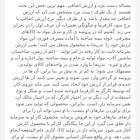
مساله دست مزد و ارزش اضافی، مهم ترین بخش این بحث
هستند. از یک طرف دست مزد مشخص می کند که ارزش
اضافی چه مقدار باشد. و از طرف دیگر، نرخ ارزش اضافی یا
نرخ سود کارفرما و چگونگی تغییرات آن حرف اول را در بحران
می زند. گفتیم که در پروسه ی کار و تبدیل مواد به کالاهای
مصرفی، خواه نیمه ساخته یا آماده مصرف فوری، این مواد
ارزش خود را، تدریجا به محصول منتقل می کنند؛ یعنی ارزش
سرمایه ثابت به کار رفته در امر تولید – اعم از زمین، ساختمان،
ماشین آلات، مواد اولیه ی خام و نیمه ساخته، پول اجاره و آب و
برق و غیره- تدریجا با وارد شدن در واحدهای کالای تولیدی،
مستهلک می شود؛ نه کم تر نه بیش تر. بنا براین، آن ها در
پروسه ی گردش وارد نمی شوند و تغییر نمی کنند. آن ها ارزش
جدیدی فراتر از ارزش خود ایجاد نمی کنند. می ماند نیروی کار،
که توسط کارگر به کارفرما فروخته شده است. و شکل و نوع
استفاده از آن، دیگر نه در اختیار کارگر، که در اختیار مالک آن،
یعین سرمایه دار، است. بنابراین، محصولی که تولید می شود
برای برآوردن نیازهای او نیست، یا او نمی تواند آن را برای
ارضای نیازهای خود به فروش برساند. محصول کار او به سرمایه
دار تعلق می گیرد. از این جا بیگانگی کارکر با محصول کارش
آغاز می شود. سرمایه دار در تولید کالا، کاری عام المنفعه انجام
نمی دهد، و در واقع مسائل انسانی مشوق کار او نیست. او برای