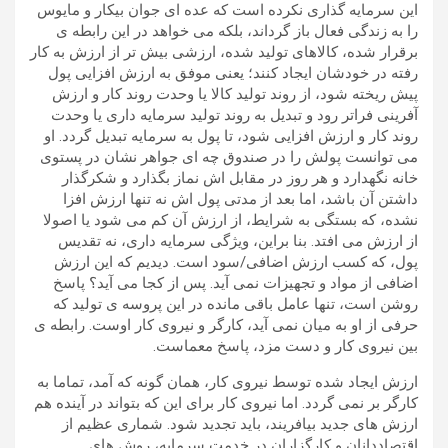
این سرمایه گذاری نکرده است که عده ای جوان بیکار و مایوس
را به زندگی فعال باز گرداند، بلکه می خواهد در این رابطه ی
برقرار شده، کالاهای تولید شده، ارزشی بیش تر از ارزش به کار
رفته در خودشان ایجاد کنند؛ یعنی موفق به ارزش افزایی پول
پیش ریخته شود، از روند تولید کالا یا وحدت روند کار و ارزش
آفرینی فراتر رود و تبدیل به روند تولید سرمایه داری یا وحدت
روند کار و ارزش افزایی شود، تا پول به سرمایه تبدیل گردد. او
می توانست پولش را در صندوق چه ای جواهر نشان در پستوی
خانه نگهدارد و هر روز در مقابل اش نماز بگذارد و شکرگذار
داشتن آن باشد، اما بعد از مدتی پول اش نه تنها ارزش افزا
نشده، که بستگی به شرایط، از ارزش آن کم می شود یا اصولا
از ارزش می افتد. بنا براین، ویژگی سرمایه داری، نه تقدیس
پول، که کسب ارزش اضافی/سود است. دیدیم که این ارزش
اضافی از مواد و تجهیزات نمی آید. پس از کجا می آید؟ پاسخ
روشن است، تنها عامل باقی مانده در این پروسه ی تولید که
حرفی از او به میان نمی آید، کارگر و نیروی کار اوست. رابطه ی
بین نیروی کار و دست مزد، پاسخ معماست.
ارزش ایجاد شده توسط نیروی کار، همان گونه که آمد، تماما به
کارگر بر نمی گردد. اما نیروی کار برای این که بتواند در آینده هم
ارزش های جدید بیافریند، باید تجدید شود. شماری عظیم از
اقتصاددانان و کارگزاران در خدمت سرمایه، روش های