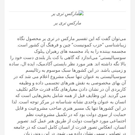
مارکسِ تری یر
می‌توان گفت که این تفسیر مارکس در تری یر محصول نگاه
زیباشناسی “حزب کمونیست” چین و فرهنگ آن کشور است.
مجسمه بیننده را به یاد مجسمه های رهبران „بلوک
سوسیالیستی“ می‌اندازد که گاهی با کت باز بلندی دست خود را
بالا نگه داشته اند. هنر مورد نظر بایستی آکادمیک، ایده‌ ال، ساده
و زمینی باشد. در این کشورها سبک موسوم ‌به رئالیسم
سوسیالیستی به عنوان تنها سبک مشروع اعلام می شد که در
آن بهای مخصوصی به نقش هنرهای تجسمی داده و وظیفه
کاربردی آن در نشان دادن معیارهای نگاه قدرت حاکم تکلیف
می گردید. این وظایف قبل از همه شامل بخش‌هایی است که
انسان به عنوان واحدی نشانه شناسانه در مرکز توجه است. لذا
در این کشورها تنها یک مسیر هنری صاحب مشروعیت و قابل
حمایت از سوی دولت بود که در تکمیل مشروعیت نظم
اجتماعی مورد خواست دولت از طریق هنر عمل کند. تصویر
انسان، انعکاس تصور قدرت از انسان کامل است که در جامعه
در تصاویر رسمی نشان داده می شود. در این روند، زبان