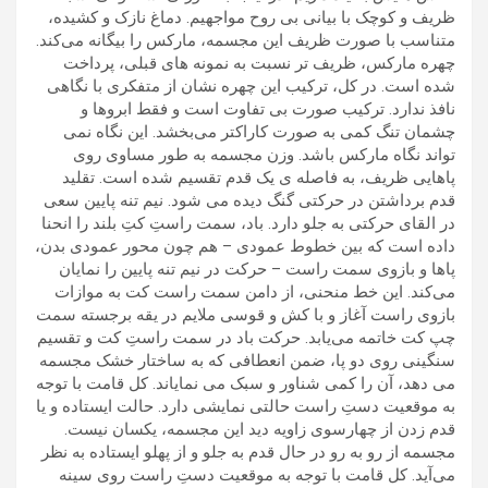
ظریف و کوچک با بیانی بی روح مواجهیم. دماغ نازک و کشیده،
متناسب با صورت ظریف این مجسمه، مارکس را بیگانه می‌کند.
چهره مارکس، ظریف تر نسبت به نمونه های قبلی، پرداخت
شده است. در کل، ترکیب این چهره نشان از متفکری با نگاهی
نافذ ندارد. ترکیب صورت بی تفاوت است و فقط ابروها و
چشمان تنگ کمی به صورت کاراکتر می‌بخشد. این نگاه نمی
تواند نگاه مارکس باشد. وزن مجسمه به طور مساوی روی ‌
پاهایی ظریف، به‌ فاصله ی یک قدم تقسیم شده است. تقلید
قدم برداشتن در حرکتی گنگ دیده می شود. نیم تنه پایین سعی
در القای حرکتی به جلو دارد. باد، سمت راستِ کتِ بلند را انحنا
داده است که بین خطوط عمودی – هم چون محور عمودی بدن،
پاها و بازوی سمت راست – حرکت در نیم تنه پایین را نمایان
می‌کند. این خط منحنی، از دامن سمت راست کت به موازات
بازوی راست آغاز و با کش و قوسی ملایم در یقه برجسته سمت
چپ کت خاتمه می‌یابد. حرکت باد در سمت راستِ کت و تقسیم
سنگینی روی دو پا، ضمن انعطافی که به ساختار خشک مجسمه
می دهد، آن را کمی شناور و سبک می نمایاند. کل قامت با توجه
به موقعیت دستِ راست حالتی نمایشی دارد. حالت ایستاده و یا
قدم زدن از چهارسوی زاویه دید این مجسمه، یکسان نیست.
مجسمه از رو به رو در ‌حال قدم به جلو و از پهلو ایستاده به نظر
می‌آید. کل قامت با توجه به موقعیت دستِ راست روی سینه