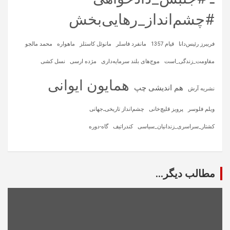
#چشم‌انداز_رهایی‌بخش
فریبرز رئیس‌دانا
قیام 1357
مانفرد فاسلر
مانوئل کاستلز
ماهواره‌
محمد مالجو
مقاومت_زندگی_است
موج‌های بلند سرمایه‌داری
مژده ارسی
نسل کشی
همایون ایوانی
هم اندیشی چپ
نشریه آرش
ویلم فلوسر
پرویز قلیچ‌خانی
چشم‌انداز تاریخی‌ـ‌جهانی
کشتار_سراسری_زندانیان_سیاسی
کندراتیف
گاه-دوره
مطالب دیگر...