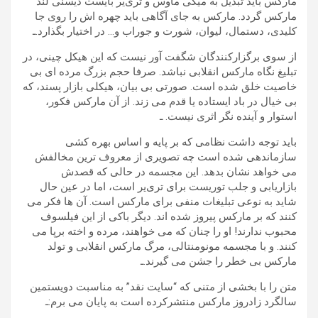
مارکس باید تبدیل به میکی ماوس و تری‌یر بایست دیسنی لند
مارکس گردد. مارکس به جای آگاهی باید چهره اش را روی جا
کلیدی، دستمال، لیوان، شورت و جوراب و… در اختیار بگذارد.ـ
از سوی برگزارکنندگان شگفت آور نیست که این هیکل چینی، در
تبلیغ نگاه مارکس انقلابی نباشد. صرفا حجم بزرگ مرده ای بی
خاصیت خلق شده است. صورتی بی بیان، هیکلی بازار پسند، که
بی خیال در باد ایستاده یا قدم می زند. از آن مارکس فکور،
استوار و آینده ‌نگر اثری نیست. ـ
باید توجه داشت نظامی که بر پایه و اساس بهره ‌کشی
سازماندهی شده است چه تصویری از معروف ترین مخالفش
می خواهد نشان بدهد. این مجسمه ‌در حالی که قصدش
بازاریابی و جلب توریست برای تری‌یر است، اما در عین حال
شاید به نوعی تبلیغات منفی برای مارکس است. آن ها فکر می
کنند که بر مارکس پیروز شده اند. دیگر باکی از این فیلسوف
محبوب ندارند! او را چنان که می خواهند، مرده و اخته برپا می
کنند. و با مجسمه مونومنتالی، مرگ مارکس انقلابی و تولد
مارکس بی خطر را جشن می گیرند.ـ
متن را با بخشی از متنی که “سایت نقد” به مناسبت دویستمین
سالگرد زادروز مارکس منتشرکرده است به پایان می برم:ـ