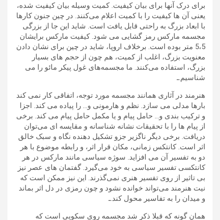
برای درک آنها برای بیان کیفیت. کمیت وسیله بیان کیفیت شده،
یعنی آن ها کیفیت را با کمیت اعلام می‌کنند. در چین جنون کارها
با ابعاد بزرگ به راحتی قابل یافت است. شاید این جا از بزرگی
مجسمه مارکس رمز گشایی می شود. کیفیت مارکس برایشان
5،5 متر بوده است. برخلاف اروپا، شاید در چین برای نشان دادن
معنویت بزرگ، اغلب از کمیت، هم چون از حجم های بسیار
بزرگ، استفاده می‌کنند. ما مجسمه‌های غول پیکر مائو را می
شناسیم.ـ
هنرمند در آثاری همانند مجسمه مورد توجه، اتفاقی کار نمی کند
بارها مدلی می سازد. نظم و هارمونی و… را پیاده می کند. اجزا
و ترکیب بندی و… حامل پیام و یا مکمل حامل پیام می کند. برخی
از پیام ها را با تحقیقات نشانه شناسانه و مقایسه ای می‌توان
دریافت. برخی دیگر ناگزیر جزو تشکیل دهنده نگاه و سبک خالق
اثر است. کانتکس زمانی، مکان قرار اثر، و رابطه موضوع با هر
دو به تفسیر آن می افزاید. سوژه سیاسی مانند مارکس در هر
کانتکسی تفسیر سیاسی به خود می‌گیرد. گفتمان های عصر نیز
بی تاثیر از روی تفسیر هنری نمی‌گذرند. این نیز ممکن است که
نیت هنرمند می‌تواند خوانده نشود و چون رمزی در دل اثر بماند
و میدان را به تفاسیر محول کند.ـ
همان گونه که قبلا ذکر شد مجسمه روی سکویی است که