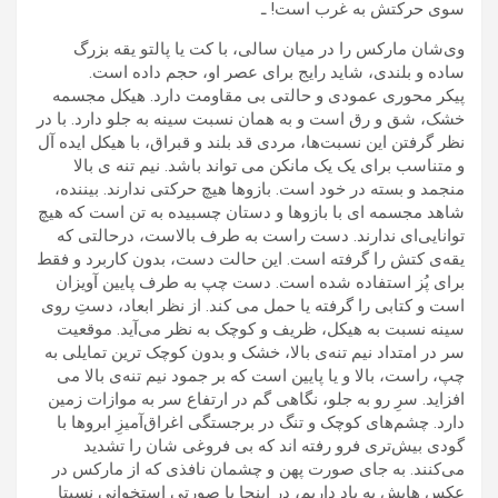
سوی حرکتش به غرب است! ـ
وی‌شان مارکس را در میان سالی، با کت یا پالتو یقه بزرگ
ساده و بلندی، شاید رایج برای عصر او، حجم داده است.
پیکر محوری عمودی و حالتی بی مقاومت دارد. هیکل مجسمه
خشک، شق و رق است و به همان نسبت سینه به جلو دارد. با در
نظر گرفتن این نسبت‌ها، مردی قد بلند و قبراق، با هیکل ایده‌ آل
و متناسب برای یک یک مانکن می تواند باشد. نیم تنه ی بالا
منجمد و بسته در خود است. بازوها هیچ حرکتی ندارند. بیننده،
شاهد مجسمه ای با بازوها و دستان چسبیده به تن است که هیچ
توانایی‌ای ندارند. دست راست به طرف بالاست، درحالتی که
یقه‌ی کتش را گرفته است. این حالت دست، بدون کاربرد و فقط
برای پُز استفاده شده است. دست چپ به طرف پایین آویزان
است و کتابی را گرفته یا حمل می کند. از نظر ابعاد، دستِ روی
سینه نسبت به هیکل، ظریف و کوچک به نظر می‌آید. موقعیت
سر در امتداد نیم تنه‌ی بالا، خشک و بدون کوچک ترین تمایلی به
چپ، راست، بالا و یا پایین است که بر جمود نیم تنه‌ی بالا می
افزاید. سرِ رو به جلو، نگاهی گم در ارتفاع سر به موازات زمین
دارد. چشم‌های کوچک و تنگ در برجستگی اغراق‌آمیزِ ابروها با
گودی بیش‌تری فرو رفته اند که بی فروغی شان را تشدید
می‌کنند. به جای صورت پهن و چشمان نافذی که از مارکس در
عکس هایش به یاد داریم، در اینجا با صورتی استخوانی نسبتا