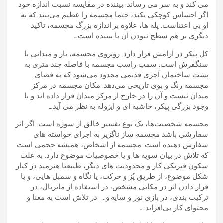
می کند و به سر می رساند. بیننده در مقایسه نسبت اندازه خود
اگر احساس کوچکی نکند، حتما مجسمه را عظیم می‌بیند که به
او بی اعتناست. پله ها، علاوه بر اندازه بزرگ مجسمه، تاکید
دیگری بر هم سطح نبودن آن با بیننده است.ـ
کل پیکر در آرامش قرار دارد. روبروی مجسمه، باز و میدانی با
سنگفرش است. سمتِ راستِ مجسمه با فاصله چند متری به
پشت ساختمان آجری قدیمی محدود می‌شود که به فضای
مجسمه رنگ و بوی تاریخی می‌دهد. مکان مجسمه در مرکز
میدان نیست و آن را در خارج از مرکز میدان قرار داده اند و با
وجود بزرگی پیکر، حاشیه ‌ای و ایزوله به نظر می آید.ـ
مجسمه شخصیت‌ها، یک نوع تفسیر خالق از سوژه است. اگر اثر
سفارشی باشد مجسمه ساز ناگزیر به اجرای خواسته های
سفارش دهنده است. مجسمه از اشخاص، همیشه حجمی است
که تلاش در بیان سویه ها و یا خصوصیات موضوع دارد. به علت
سکون فیزیکی کار و محدودیت های دیگر، طبیعتا هنرمند در کنار
شکل موضوع، از طریق پُز و حرکت، یا نگاه و سمبل هایی، و یا
قرار دادن اثر در مکانی مشخص، در استفاده از ماتریال، در
ترکیب بندی، در بازی نور و سایه و… در تلاش است به معنا و
محتوای کار بی‌افزاید. ـ