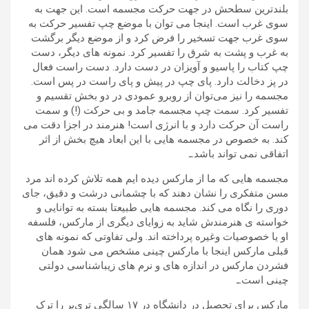
بلندترین سطحش در جهت حرکت مجسمه است. این جهت به
سوی غرب است. اینجا می توان با موضع چپ تفسیر حرکت به
سوی غرب جهت تسخیر را فرض کرد و از موضع دیگر برگشت
به غرب و پشت به شرق را تفسیر کرد. نمونه های دیگر، دست
چپ کتاب را پاسیو و آویزان در دست دارد. دست راست فعال
در پز دخالت دارد. پای چپ در پیش و پای راست در پس است.
مجسمه را نیز می‌توان از روبرو عمودی در دو بخش تقسیم و
تفسیر کرد. سمت چپ مجسمه جامد و بی حرکت (!) و سمت
راست آن حرکت دارد و با انرژی است! هنرمند در اجزا دقت می
کند. به خصوص در مجسمه هایی با این ابعاد هیچ بخش از اثر
اتفاقی نمی تواند باشد.ـ
مجسمه هایی که ما از مارکس دیده ایم همه تلاش کرده اند مرد
مسن متفکری را نشان دهند که با چشمانی درشت و دقیق، جای
دوری را نگاه می کند. مجسمه هایی طبیعتا بسته به توانایی و
خواسته ی هنرمندش شاید به زوایای دیگری از مارکس، فلسفه
او یا خصوصیات وغیره پرداخته اند. ولی تفاوتی که نمونه های
قبلی مارکس اینجا با مارکس چینی مشخص می شود همان
فشردن مارکس در اندازه های و نرم های زیباشناسی دولتی
چینی است.ـ
مارکس برای تحصیل در دانشگاه در ۱۷ سالگی تری‌یر را ترک