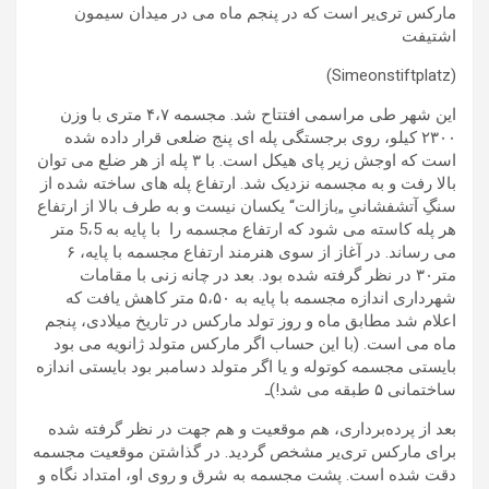
مارکس تری‌یر است که در پنجم ماه می در میدان سیمون
اشتیفت
(Simeonstiftplatz)
این شهر طی مراسمی افتتاح شد. مجسمه ۴،۷ متری با وزن
۲۳۰۰ کیلو، روی برجستگی پله ای پنج ضلعی قرار داده شده
است که اوجش زیر پای هیکل است. با ۳ پله از هر ضلع می توان
بالا رفت و به مجسمه نزدیک شد. ارتفاع پله های ساخته شده از
سنگِ آتشفشانیِ „بازالت“ یکسان نیست و به طرف بالا از ارتفاع
هر پله کاسته می شود که ارتفاع مجسمه را با پایه به 5،5 متر
می رساند. در آغاز از سوی هنرمند ارتفاع مجسمه با پایه، ۶
متر۳۰ در نظر گرفته شده بود. بعد در چانه زنی با مقامات
شهرداری اندازه مجسمه با پایه به ۵،۵۰ متر کاهش یافت که
اعلام شد مطابق ماه و روز تولد مارکس در تاریخ میلادی، پنجم
ماه می است. (با این حساب اگر مارکس متولد ژانویه می بود
بایستی مجسمه کوتوله و یا اگر متولد دسامبر بود بایستی اندازه
ساختمانی ۵ طبقه می شد!)ـ
بعد از پرده‌برداری، هم موقعیت و هم جهت در نظر گرفته شده
برای مارکس تری‌یر مشخص گردید. در گذاشتن موقعیت مجسمه
دقت شده است. پشت مجسمه به شرق و روی او، امتداد نگاه و