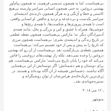
بی‌همتاست، اما نه همچون تندیسی فرهمند، نه همچون پیام‌آورِ
بهشتی دروغین، نه حتی همچون انسانی سراسر وارسته بی‌هیچ
کاستی و خطا و آژنگی و نه هرگز همچون دارنده‌ی اندیشه‌ای
سراسر یکدست و بی‌دغدغه و تردید و تناقض. او انسانی واقعی
است با همه‌ی پیروزی‌ها و شکست‌ها، با همه‌ی رنج‌ها و
خوشی‌ها، همراه با عشق و کین و بزرگی و بخل، مانند همه‌ی
آدمیزادگانِ دیگر. نه؛ مارکس بی‌همتاست همچون نقطه عطفی
در تاریخِ زندگی و اندیشه‌ی بشری؛ بی‌همتاست همچون مرزی
که تاریخ را به پیش و پس از خود تقسیم می‌کند؛ بی‌همتاست
همچون نقطه‌ی بی‌بازگشتِ نقد. بی‌همتاست از آن رو که بهشتی
دروغین را وعده نمی‌دهد، بلکه راز بهشت‌های دروغینی را فاش
می‌کند که خود را پایان تاریخ می‌نامند؛ مارکس بی‌همتاست، هم
برای دوستان و هم دشمنانش؛ اگر دوستانش از این بی‌همتایی
آگاه نباشند، دشمنانش همیشه از آن آگاه بوده‌اند و هستند: در
ژرف‌ترین تاریک‌خانه‌ی هراس‌شان از توانِ روشنگرانه و
ستیزه‌جویانه‌ی نقد.ـ
ـ ۱۲ می ۲۰۱۸
منوچهر