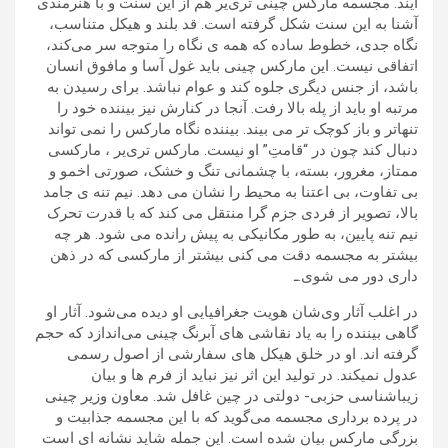
آیند. مجسمه مارکس چینی تری‌یر هم از این سنت و با هنرمندی
آشنا به این سنت شکل گرفته است. قد بلند و هیکل متناسب،
نگاه جدی، خطوط ساده که همه ی نگاه را متوجه سر می‌کند،
اتفاقی نیست. این مارکس چینی باید غول آسا و مافوق انسان
باشد، از جنس دیگری جلوه کند و عوام نباشد. برای رسیدن به
مرتبه او باید از پله بالا رفت. آنجا در کنارش نیز بیننده خود را
تنهاتر و باز کوچک تر می بیند. بیننده نگاه مارکس را نمی تواند
دنبال کند چون در “قامتِ” او نیست. مارکس تری‌یر ، مارکسی
ممتاز، مغرور، بسته، با چشمانی تنگ و خشک، صورتی اخمو و
بی تفاوت، بی اعتنا به محیط را نشان می دهد. نیم تنه ی جامد
بالا، تصویر از فردی جزم گرا منتقل می کند که با قدرت تحرک
نیم تنه پایین، به طور مکانیکی به پیش رانده می شود. هر چه
بیشتر به مجسمه دقت می کنی بیشتر از مارکسی که در ذهن
داری دور می شوی.ـ
در اغلب آثار وی‌شان هویت جغرافیایی او دیده می‌شود. آثار او
گاهی بیننده را به یاد نقاشی های آبرنگ چینی می‌اندازد که حجم
گرفته اند. او در خلق هیکل های سفارشی از اصول رسمی
عدول نمیکند. در تولید این اثر نیز نباید از فرم ها و بیان
زیباشناسی حزبی- دولتی در چین غافل شد. معاون وزیر چینی
در پرده برداری مجسمه می‌گوید که با این مجسمه جذابیت و
بزرگی مارکس بیان شده است. این جمله شاید نشانه ای است