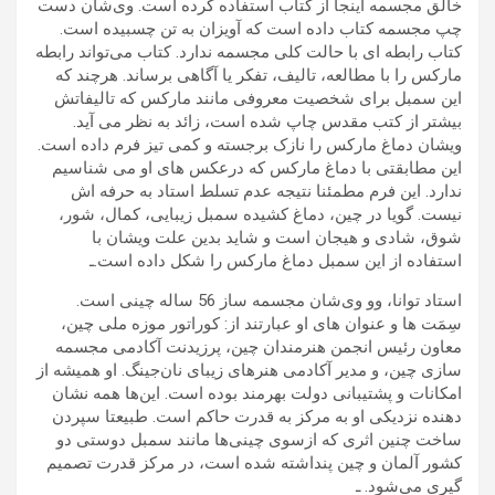
خالق مجسمه اینجا از کتاب استفاده کرده است. وی‌شان دست
چپ مجسمه کتاب داده است که آویزان به تن چسبیده است.
کتاب رابطه ای با حالت کلی مجسمه ندارد. کتاب می‌تواند رابطه
مارکس را با مطالعه، تالیف، تفکر یا آگاهی برساند. هرچند که
این سمبل برای شخصیت معروفی مانند مارکس که تالیفاتش
بیشتر از کتب مقدس چاپ شده است، زائد به نظر می آید.
ویشان دماغ مارکس را نازک برجسته و کمی تیز فرم داده است.
این مطابقتی با دماغ مارکس که درعکس های او می شناسیم
ندارد. این فرم مطمئنا نتیجه عدم تسلط استاد به حرفه اش
نیست. گویا در چین، دماغ کشیده سمبل زیبایی، کمال، شور،
شوق، شادی و هیجان است و شاید بدین علت ویشان با
استفاده از این سمبل دماغ مارکس را شکل داده است.ـ
استاد توانا، وو وی‌شان مجسمه ساز 56 ساله چینی است.
سِمَت ها و عنوان های او عبارتند از: کوراتور موزه ملی چین،
معاون رئیس انجمن هنرمندان چین، پرزیدنت آکادمی مجسمه
سازی چین، و مدیر آکادمی هنرهای زیبای نان‌جینگ. او همیشه از
امکانات و پشتیبانی دولت بهرمند بوده است. این‌ها همه نشان
دهنده نزدیکی او به مرکز به قدرت حاکم است. طبیعتا سپردن
ساخت چنین اثری که ازسوی چینی‌ها مانند سمبل دوستی دو
کشور آلمان و چین پنداشته شده است، در مرکز قدرت تصمیم
گیری می‌شود. ـ