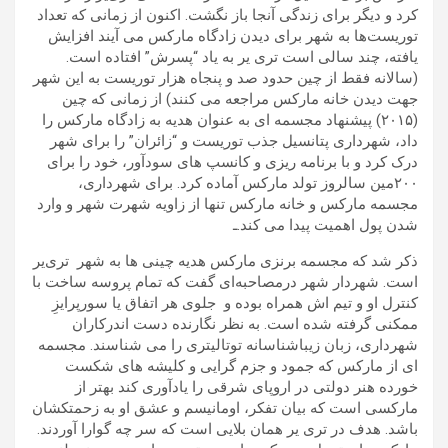
کرد و دیگر برای زندگی آنجا باز نگشت. اکنون از زمانی که تعداد
توریست‌ها به شهر برای دیدن زادگاه مارکس می آیند افزایش
یافته، چند سالی است تری یر به یاد “پسرش” افتاده است.
(سالانه فقط از چین حدود صد و پنجاه هزار توریست به این شهر
جهت دیدن خانه مارکس مراجعه می کنند) از زمانی که چین
(۲۰۱۵) پیشنهاد مجسمه ای به عنوان هدیه به زادگاه مارکس را
داد، شهرداری پتانسیل جذب توریست و “زائران” را برای شهر
درک کرد و با برنامه ریزی و کانسپ های سودآور، خود را برای
۲۰۰مین سالروز تولد مارکس آماده کرد. برای شهرداری،
مجسمه مارکس و خانه مارکس تنها از زاویه شهرت شهر و وارد
شدن پول اهمیت پیدا می کند.ـ
ذکر شد که مجسمه برنزی مارکس هدیه چینی ها به شهر تری‌یر
است. شهردار شهر درمصاحبه‌ای گفت که تمام پروسه ساخت با
کنترل او و تیم اش همراه بوده و جلوی هر اتفاق یا سورپرایزِ
ممکنی گرفته شده است. به نظر نگارنده دست اندرکاران
شهرداری، زبان زیباشناسانه توتالیتری را می شناسند. مجسمه
ای از مارکس که جمود و جزم گرایی و کلیشه های شکست
خورده هنر دولتی در اروپای شرقی را یادآوری کند بهتر از
مارکسی است که بیان تفکر، اومانیسم و عشق او به زحمتکشان
باشد. هدف در تری یر همان بلایی است که سر چه گوارا آوردند.