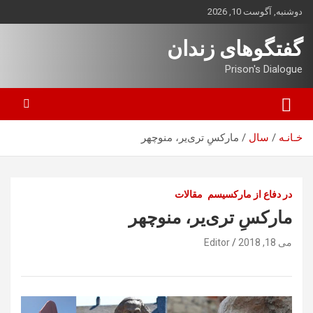
ه
دوشنبه, آگوست 10, 2026
حتوا
روید
گفتگوهای زندان
Prison's Dialogue
خـانـه
سال
مارکسِ تری‌یر، منوچهر
در دفاع از مارکسیسم
مقالات
مارکسِ تری‌یر، منوچهر
می 18, 2018
Editor