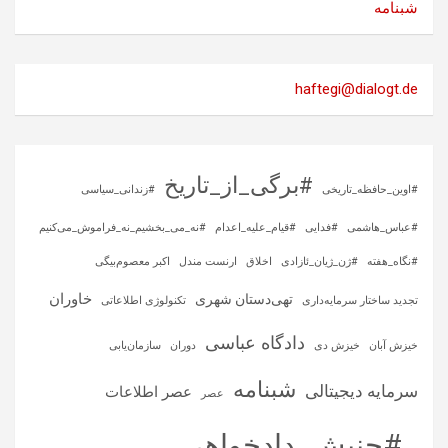
شبنامه
haftegi@dialogt.de
#برگی_از_تاریخ
#اوین_حافظه_تاریخی
#زندانی_سیاسی
#عباس_هاشمی
#فدایی
#قیام_علیه_اعدام
#نه_می_بخشیم_نه_فراموش_می‌کنیم
#نگاه_هفته
#ژن_ژیان_ئازادی
اخلاق
ارنست مندل
اکبر معصوم‌بیگی
خاوران
تهی‌دستان شهری
تجدید ساختار سرمایه‌داری
تکنولوژی اطلاعاتی
دادگاه عباسی
خیزش آبان
خیزش دی
دوران
سازمان‌یابی
شبنامه
سرمایه‌ دیجیتالی
عصر اطلاعات
عصر
ـ #جنبش_دادخواهی