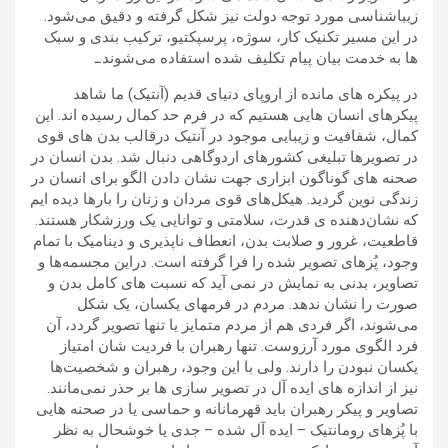
زیباشناسی مورد توجه دولت نیز شکل گرفته و دقیق می‌شود.
در این مسیر تکنیک کار، سوژه، پرسپکتیو، ترکیب بندی و سبک
ها به خدمت بیان پیام تکلیف شده استفاده می‌شوند.ـ
در پیکره های مانده از اروپای دنیای قدیم (آنتیک) ما شاهد
پیکرهای انسان هایی هستیم که در فرم حد کمال رسیده اند. این
کمال، شفافیت و زیبایی موجود در آنتیک درقالب بدن های قوی
در تصویرها تبلیغی کشورهای اردوگاهی دنبال شد. بدن انسان در
صحنه های گوناگون ابزاری جهت نشان دادن الگو برای انسان در
زندگی نوین گردید. هیکل‌های قوی مردان و زنان را بارها دیده‌ ایم
که نشان‌دهنده ی قدرت، سلامتی و توانایی یک ورزشکار هستند.
قاطعیت، غرور و صلابت بدن، انعطاف ناپذیری و دینامیک با تمام
وجود، پُزهای تصویر شده را فرا گرفته است. دراین مجسمه‌ها و
تصاویر، بدنی به نمایش در نمی آید که نسبت های کامل بدن و
صورت را نشان ندهد. مردم در فرمهای یکسان، یک شکل
می‌شوند، اگر فردی هم از مردم متمایز یا تنها تصویر گردد، آن
فرد الگوی مورد آرزوست. تنها رهبران با فردیت شان امتیاز
یکسان نبودن را دارند. ولی با این وجود، رهبران و شخصیت‌ها
نیز از اندازه های ایده آل در تصویر سازی ها بر حذر نمی‌مانند.
تصاویر و پیکر رهبران باید قهرمانانه و حماسی یا در صحنه هایی
با پُزهای رومانتیک – ایده آل شده – جدی یا خوشحال ‌به نظر