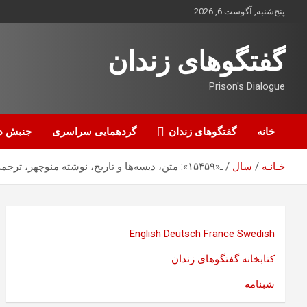
ه
پنج‌شنبه, آگوست 6, 2026
حتوا
روید
گفتگوهای زندان
Prison's Dialogue
خانه
گفتگوهای زندان
گردهمایی سراسری
جنبش د
خـانـه
سال
ـ«۱۵۴۵۹»: متن، دیسه‌ها و تاریخ، نوشته منوچهر، ترجمه همایون ایوانی
English
Deutsch
France
Swedish
کتابخانه گفتگوهای زندان
شبنامه