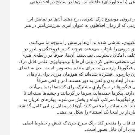
 (یا محاوره‌ای) حافظه‌اند. آن‌ها در سطح دریافت ذهنی
تار درونی موضوع درک-شونده، رخ دهند. آن‌ها در نمایش این
بی که از زمان افلاطون به عنوان امری سرزنش‌آمیز در هنر
تیوی، نقاشی شده‌اند‌. آن‌ها پرسش را متوجه ما می‌کنند،
 درونی را بازتاب می‌دهند. هرچند که برافروختگی و شور در
لمی امکان دسترسی نمی‌دهند. آن‌ها، صرفاً در رابطه‌ی هنری
مولی منطقی تحلیل کرد، ولی آن‌ها با ترمینولوژی علمی قابل درک
روی فیگورها وارد می‌آید، برای بیننده محسوس است. بدن به فضای
رون چارچوبی فشرده شده‌اند که هم‌زمان مرزی برای نام‌های
از ابعاد بدن واقعی به دور هستند. امر واقعی صرفاً
 فیگورها در سوگواریِ مشترک برای کشته‌ها پدید می‌آیند،
رند. پیکرها خمیده‌اند، سرها در گریبانند و چشم‌ها بسته‌اند تا
مِ فیگورها متراکم، کوتاه و پخش می‌شوند. پیکرهای عریان به
نند احساسات را مخفی کنند. آن‌ها در مقابل زیبایی کامل گذاشته
اردار در اینجا یک استثناء را شکل می‌دهد.ـ
واهد قاب را منفجر کند. رنگ سرخ خون که نقش و خطوط اصلی
یدی از آن قابل تصور است.ـ