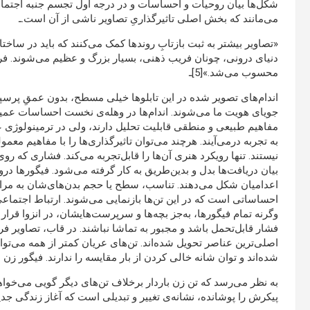
شکل‌ها بیان روحیات و احساسات و در درجه اول تجسم جنبه اجتماعی
می‌مانند که بخش اصلی تاثیرگذاریِ تصاویر ناشی از آن است.ـ
«تصاویر بیشتر به ثبت بازتابِ روندها کمک می‌کنند که باید در ساخ
دنیای درونی، چونان فریب ذهنی، بسیار بزرگ و عظیم می‌شوند. فری
محسوب می‌شد.»[5]ـ
اندام‌های تصویر شده در این تابلوها خیلی مسطح، بدون عمقِ پرسپک
جویای هویت ما می‌شوند. اندام‌ها در وهله‌ی نخست احساسات عمیق
مفاهیم طبیعی و منطقی قابلیت تحلیل دارند، ولی در ترمینولوژی ع
به تجربه درمی‌آیند. هرچند می‌توان تاثیرگذاری‌ها را با مفاهیم مع
نیستند. تنها رویکرد هنری آن‌ها را قابل‌تجربه می‌کند. فشاری که 
بیان دریافت‌ها بدل و بدین‌طریق به کار گرفته می‌شود. فیگورها د
اعدامیان شکل می‌دهند. تناسب، سطح یا حجم بدن‌های‌شان به مراتب 
احساساتی است که در این تن‌ها بازنمایی می‌شوند. ارتباط اجتماعی
وگرنه تمام فیگورها، به‌جز بچه‌ها و سرپرست‌هایشان، در انزوا قرار دا
فشار قابل‌تحمل باشد و مجبور به تماشا نباشند. در قاب، تصاویر فر
اصلی‌ترین عناصر تحویل شده‌اند. تن‌های عریان کمتر از همه می‌توا
شده‌اند و توان شانه خالی کردن از بار مقایسه را ندارند. فیگور زن ب
به نظر می‌رسد که تن زن باردار برخلاف تن‌های دیگر گویی می‌خ
پیکرش را پوشانده، نشانه‌ی تغییر و تبدیلی است که آغاز زندگی جد