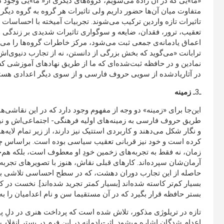
«ما»یی که در آن زاده می‌شویم، گروه‌های دیگری از« ما»یی وجود د
متفاوت ‌میان آن‌ها حضور داریم ولی تاثیرات هر گروه به گروه دیگ
تاثیرات تازه واردین ترکیب می‌‌شوند. تجربیات آمیخته با احساسات
تعقیب، ترور، فقدان، ضایعه و سوگواری تاثیرات شدیدی بر زندگی وا
نمادین و در حافظه ثبت‌شده‌ای که ما از طریق نهاد‌های آموزشی کسب 
در آثاریادشده از سویی حروف فارسی و از سوی دیگر اعدادی هستند
ـ3ـ
زمینه
این‌جا برای «زمینه» دو وجه از مفهوم وجود دارد که در این نقاشی‌ها
طریق حروف فارسی به زمینه‌های اولیه فرهنگی- اجتماعی‌اش و نیز بر
کرده است و خود نیز قربانی تعقیب سیاسی بوده است. براساس چنین 
زمان، نه فقط به تجربه‌های زخمین خودِ او معطوف است، بلکه هم‌چ
آرمان‌شان سپرده‌اند. کارهای قبلی نقاش، هنوز با تصویرهای تجربه
حاصله از این تجارب دوران دهشت، که در سطح احساسی تلاشی ب
بسیار کم‌تر کاسته شده‌اند [بسیار کمتر تجرید شده‌اند]. نخست در
بستر حافظه قرار بگیرد که در آن مستقیما سن و نام اعدامیان را به 
تازه در تریلوژی مذکور، تلاش شده است که پرداخت هنری در دلِ پیچید
اعدام شدگان اشاره میشود. اثر-یادمانه در این فرم در بستر انقلاب 