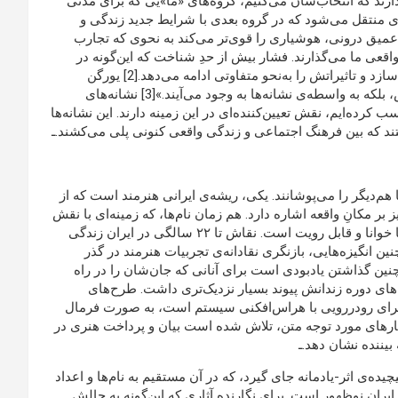
ارند که انتخاب‌شان می‌کنیم، گروه‌های «ما»یی که برای مدتی
ری منتقل می‌شود که در گروه بعدی با شرایط جدید زندگی و
 عمیق درونی، هوشیاری را قوی‌تر می‌کند به نحوی که تجارب
قعی ما می‌گذارند. فشار بیش از حدِ شناخت که این‌گونه در
اعماق یادمانه‌ی جمعی ثبت می‌شود، مرکز خاطرات گروه‌ها را می‌سازد و تاثیراتش را به‌نحو متفاوتی ادامه می‌دهد.[2] یورگن
ترابانت «می‌گوید که بخش بزرگی از دانستن، نه از تجارب دنیوی‌اش، بلکه به واسطه‌ی نشانه‌ها به وجود می‌آیند.»[3]‌ نشانه‌های
کرده‌ایم، نقش تعیین‌کننده‌ای در این زمینه دارند. این نشانه‌ها
 که بین فرهنگ اجتماعی‌ و زندگی واقعی کنونی پلی می‌کشند.ـ
 هم‌دیگر را می‌پوشانند. یکی، ریشه‌‌ی ایرانی هنرمند است که از
 مکانِ واقعه اشاره دارد. هم زمان نام‌ها، که زمینه‌ای با نقش
و نگار شکل می‌دهند و کاربردی استتیک نیز دارند، از زیر تمام لایه‌ها خوانا و قابل رویت است. نقاش تا ۲۲ سالگی در ایران زندگی
انگیزه‌هایی، بازنگری نقادانه‌ی تجربیات هنرمند در گذر
نین گذاشتن یادبودی است برای آنانی که جان‌شان را در راه
‌های دوره زندانش پیوند بسیار نزدیک‌تری داشت. طرح‌های
رای رودررویی با هراس‌افکنی سیستم است، به صورت فرمال
 کارهای مورد توجه متن، تلاش شده است بیان و پرداخت هنری در
بیننده نشان دهد.ـ
ه‌ی اثر-‌یادمانه جای گیرد، که در آن مستقیم به نام‌ها و اعداد
ایران نوظهور است. برای نگارنده آثاری که این‌گونه به چالشِ