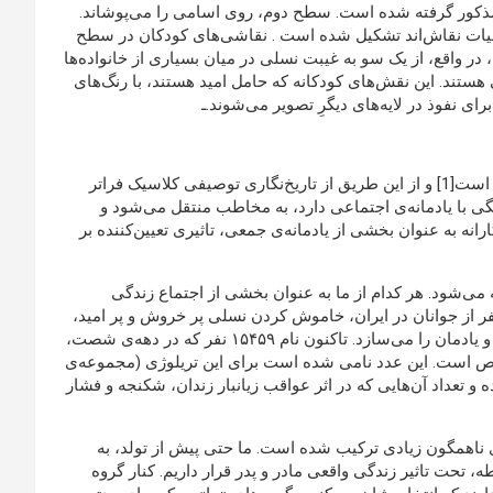
 مذکور گرفته شده است. سطح دوم، روی اسامی را می‌پوشاند.
ات نقاش‌اند تشکیل شده است . نقاشی‌های کودکان در سطح
 در واقع، از یک سو به غیبت نسلی در میان بسیاری از خانواده‌ها
ی هستند. این نقش‌های کودکانه که حامل امید هستند، با رنگ‌های
ای نفوذ در لایه‌های دیگرِ تصویر می‌شوند.ـ
هنر حلقه پیوندیِ مهمی بین حافظه‌ی اجتماعی و حافظه‌ی فرهنگی است[1] و از این طریق از تاریخ‌نگاری توصیفی کلاسیک فراتر
ی با یادمانه‌ی اجتماعی دارد، به مخاطب منتقل می‌‌شود و
ن، بر بستری تاریخ‌نگارانه به عنوان بخشی از یادمانه‌ی جمعی، تاثیری تعیین‌کننده بر
ه می‌شود. هر کدام از ما به عنوان بخشی از اجتماع زندگی
ته تحت تاثیر «ما» قرار دارد. اعدام بیش از ۱۵ هزار نفر از جوانان در‌‌ ایران، خاموش کردن نسلی پر خروش و پر امید،
سرشار از آرمان و تعهد سیاسی، نقطه آغاز چالش هنری با حافظه و یادمان را می‌سازد. تاکنون نام ۱۵۴۵۹ نفر که در دهه‌ی شصت،
 است. این عدد نامی شده است برای این تریلوژی (مجموعه‌‌ی
 و تعداد آن‌هایی که در اثر عواقب زیانبار زندان، شکنجه و فشار
ای ناهمگون زیادی ترکیب شده است. ما حتی پیش از تولد، به
تحت تاثیر زندگی واقعی مادر و پدر قرار داریم. کنار گروه