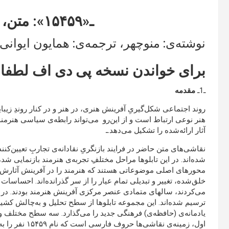
ـ«۱۵۴۵۹»: متن، دیسه‌ها و تاریخ
نوشته‌ی: منوچهر،
ترجمه‌ی: همایون ایوانی
برای خواندن نسخه پی دی اف لطفا ای
ـ1ـ
مقدمه
روند اجتماعی شکل‌گیریِ آفرینش هنری، در هنر و در کنار روندِ زی
هنر نوعی ارتباط است و از این‌رو می‌تواند رابطه‌ی سیاسی هنرمند
آثار ارائه‌شده را تشکیل می‌دهد.ـ
نقاشی‌های متن حاضر در فرایند بازنگریِ نقادانه‌ی تجاربِ تعیین‌کن
شده‌اند. در این تابلوها مراحل مختلفِ تجربه‌ی هنرمند بازنمایی ش
محورهای اصلی موضوعاتی هستند که هنرمند را در آفرینش آثارش بدرق
خلق‌شده، تغییر و تبدیلی تمام عیار را از سر گذرانده‌اند. احساسا
می‌کردند، سالهای متمادی عنصر مرکزی آفرینش هنرمند بودند. در 
ترسیم شده‌اند. این مجموعه تابلوها از سطح تحلیل و به‌چالش ک
یادمانه‌ی (حافظه‌ی) فرهنگی جدید را می‌گذارد. سه سطح مختلف و 
اول، زمینه‌ی ن