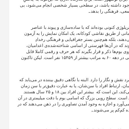
 وجود داشته باشد، در سطحی بسیار شخصی انجام می‌شود، بی
معی، فرهنگی را بدهد.ـ
وژی کنونی بوده‌اند که با ساده‌سازی و پیوند با عناصر
انی از طریق نقاشی کودکانه، یک امکان نمایش را به آزمون
دهند، بلکه هم‌چنین بستر جغرافیایی و فرهنگی رخدادِ
ند که در آن‌ها فهرستی از اسامی شناخته‌شده‌ی اعدامیان،
وم‌ها ذکر و قرار بگیرند که هر حرف و رقمی کاملا قابل
رویت و خوانا بماند.[4] با وجود این‌که تعداد اعدامی‌های پیگرد سیاسی در دهه ۶۰ به مراتب بیشتر از ۱۵۴۵۹ نفر است. لیکن تاکنون
ش و نگار را دارد. البته با نگاهی دقیق بیننده در می‌یابد که
ینسان، ارتباط افراد با سن‌شان، یا به عبارت دقیق‌تر با سن زمان
مرگ‌شان برقرار می‌شود. نکته‌ای که در خصوص سن‌ها جلب‌نظر می‌کند، این است که بیشتر این افراد بین ۱۸ و ۲۵ سال هستند.
 قربانی ذکر شده در نقاشی ۱۳ و مسن‌ترین‌شان ۷۵ سال است. سطح رویی بزرگ که اسامی بوم با دقت میلیمتری در آن
 می‌آورد و اجازه به وجود آمدن تصاویری را در ذهن می‌دهند که در
 کم‌کم پر می‌شوند.ـ