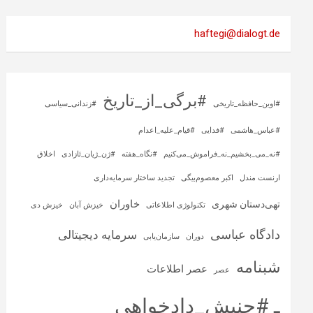
haftegi@dialogt.de
#برگی_از_تاریخ
#اوین_حافظه_تاریخی
#زندانی_سیاسی
#عباس_هاشمی
#فدایی
#قیام_علیه_اعدام
#نه_می_بخشیم_نه_فراموش_می‌کنیم
#نگاه_هفته
#ژن_ژیان_ئازادی
اخلاق
ارنست مندل
اکبر معصوم‌بیگی
تجدید ساختار سرمایه‌داری
خاوران
تهی‌دستان شهری
تکنولوژی اطلاعاتی
خیزش آبان
خیزش دی
دادگاه عباسی
سرمایه‌ دیجیتالی
دوران
سازمان‌یابی
شبنامه
عصر اطلاعات
عصر
ـ #جنبش_دادخواهی