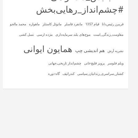
#چشم‌انداز_رهایی‌بخش
فریبرز رئیس‌دانا
قیام 1357
مانفرد فاسلر
مانوئل کاستلز
ماهواره‌
محمد مالجو
مقاومت_زندگی_است
موج‌های بلند سرمایه‌داری
مژده ارسی
نسل کشی
همایون ایوانی
هم اندیشی چپ
نشریه آرش
ویلم فلوسر
پرویز قلیچ‌خانی
چشم‌انداز تاریخی‌ـ‌جهانی
کشتار_سراسری_زندانیان_سیاسی
کندراتیف
گاه-دوره