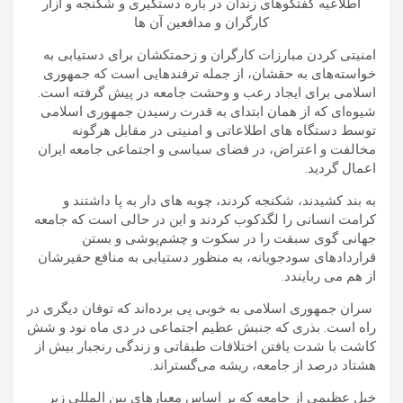
اطلاعیه گفتگوهای زندان در باره دستگیری و شکنجه و آزار
کارگران و مدافعین آن ها
امنیتی کردن مبارزات کارگران و زحمتکشان برای دستیابی به
خواسته‌های به حقشان، از جمله ترفند‌هایی است که جمهوری
‌‏اسلامی ‏برای ایجاد رعب و وحشت جامعه در پیش گرفته است.
شیوه‌ای که از همان ابتدای به قدرت رسیدن جمهوری ‌‏اسلامی
‏توسط دستگاه های اطلاعاتی و امنیتی در مقابل هرگونه
مخالفت و اعتراض، در فضای سیاسی و اجتماعی جامعه ایران
‌‏اعمال گردید.‎
به بند کشیدند، شکنجه کردند، چوبه های دار به پا داشتند و
کرامت انسانی ‌‏را لگدکوب کردند و این در حالی است که ‏جامعه
جهانی گوی سبقت را در سکوت و چشم‌پوشی و بستن
قراردادهای سودجویانه، به منظور دستیابی به منافع ‏حقیرشان
از هم می‌ ربایندد. ‏
‏ سران جمهوری اسلامی به خوبی پی برده‌اند که توفان دیگری در
راه است. بذری که جنبش عظیم اجتماعی در دی ‌‏ماه ‏نود و شش
کاشت با شدت یافتن اختلافات طبقاتی و زندگی رنجبار بیش از
هشتاد درصد از جامعه، ریشه می‌گستراند‎.‎
خیل عظیمی از جامعه که ‏بر اساس معیارهای بین المللی زیر