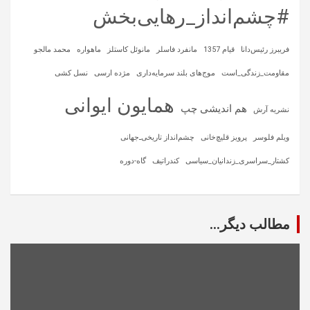
#چشم‌انداز_رهایی‌بخش
فریبرز رئیس‌دانا
قیام 1357
مانفرد فاسلر
مانوئل کاستلز
ماهواره‌
محمد مالجو
مقاومت_زندگی_است
موج‌های بلند سرمایه‌داری
مژده ارسی
نسل کشی
همایون ایوانی
هم اندیشی چپ
نشریه آرش
ویلم فلوسر
پرویز قلیچ‌خانی
چشم‌انداز تاریخی‌ـ‌جهانی
کشتار_سراسری_زندانیان_سیاسی
کندراتیف
گاه-دوره
مطالب دیگر...