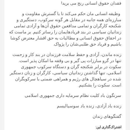
فقدان حقوق انسانی رنج می برید!‏
‏ وظیفه انسانی مان حکم می‌کند تا با گسترش مقاومت و
مبارزه‌ای همه جانبه در مقابل هر گونه سرکوب، دستگیری و
‌‏شکنجه کارگران و تمامی مدافعین حقوق آن‌ها و آزادی تمامی
زندانیان سیاسی در بند فریاد‌هایمان را رساتر کنیم. بر ‏ماست که
در احقاق حقوق انسانی و مطالبات به حق اقشار معترض کوشا
باشیم ‌‌و فریاد حق طلبی‌شان را پژواک.‏
زنده ماندن، آزادی و حفظ سلامت فرزندان در بند کار و زحمت
تنها در گرو مبارزات پی گیر و بی وقفه ما امکان پذیر ‌‏است.
‏سکوت در برابر شکنجه گران و دستگاه سرکوب جمهوری
اسلامی، تنها گذاشتن زندانیان سیاسی، کارگران و زنان دستگیر
شده در سیاهچال های رژیم و همراهی ضمنی با سرکوبگران
است. سکوت را بشکنیم.
سرنگون باد کلیت نظام سرمایه داری جمهوری اسلامی
زنده باد آزادی، زنده باد سوسیالیسم
گفتگوهای زندان‏
اشتراک‌گذاری این: