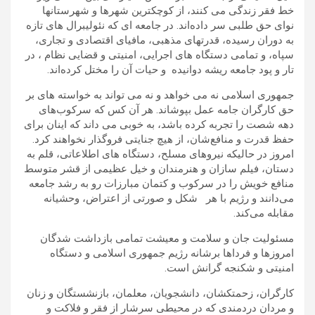
خط فقر زندگی می کنند، از کوچکترین شهرها و ‏شهرستانها
نوای حق طلبی سر داده‌اند. در ‏جامعه ای که نئولیبرال های تازه
به دوران رسیده، قدرتهای مذهبی، مافیای ‌‏اقتصادی و تجاری،
سپاه، و تمامی دستگاه های اجرایی، امنیتی و ‏قضایی نظام ، در
تار و پود جامعه ریشه دوانیده و ‏حیات آن را مختل کرده‌اند.‎‎
جمهوری اسلامی نه می خواهد و نه می تواند به خواسته های بر
حق کارگران جامه عمل بپوشاند. هر آن کس که ‏سرکوب‌های
دهه شصت را تجربه کرده باشد، به خوبی ‌‏می داند که اینان برای
حفظ قدرت و منافع‌شان، از هیچ جنایتی ‏فروگذار نخواهند کرد.
‏امروز در حالیکه ‏نیروهای مسلح، دستگاه های اطلاعاتی، قلم به
دستان، فیلم سازان و هنرمندان ‏و خیل عظیمی از قشر متوسط
منافع خویش را در سرکوب ‌و کتمان مبارزات رو به رشد جامعه
می‌دانند و رژیم با هر ‏ شکل و صورتی از اعتراض، وحشیانه
مقابله می‌کند.
مسئولیت جان و سلامت و معیشت تمامی بازداشت شدگان
امروزها و فرداها برشانه رژیم جمهوری اسلامی و دستگاه
امنیتی و شکنجه گرانش است.‎
کارگران، زحمتکشان، دانشجویان، معلمان، بازنشستگان و زنان
و مردان درد‌مندی که در محیطی سرشار از فقر و ‏فلاکت ‌‏و