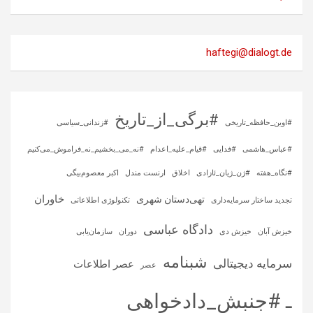
haftegi@dialogt.de
#برگی_از_تاریخ
#اوین_حافظه_تاریخی
#زندانی_سیاسی
#عباس_هاشمی
#فدایی
#قیام_علیه_اعدام
#نه_می_بخشیم_نه_فراموش_می‌کنیم
#نگاه_هفته
#ژن_ژیان_ئازادی
اخلاق
ارنست مندل
اکبر معصوم‌بیگی
خاوران
تهی‌دستان شهری
تجدید ساختار سرمایه‌داری
تکنولوژی اطلاعاتی
دادگاه عباسی
خیزش آبان
خیزش دی
دوران
سازمان‌یابی
شبنامه
سرمایه‌ دیجیتالی
عصر اطلاعات
عصر
ـ #جنبش_دادخواهی