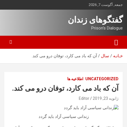
ه
جمعه, آگوست 7, 2026
حتوا
روید
گفتگوهای زندان
Prison's Dialogue
خـانـه
سال
آن که باد می کارد، توفان درو می کند.‏
UNCATEGORIZED
اطلاعیه ها
آن که باد می کارد، توفان درو می کند.‏
ژانویه 23, 2019
Editor
زندانی سیاسی آزاد باید گردد