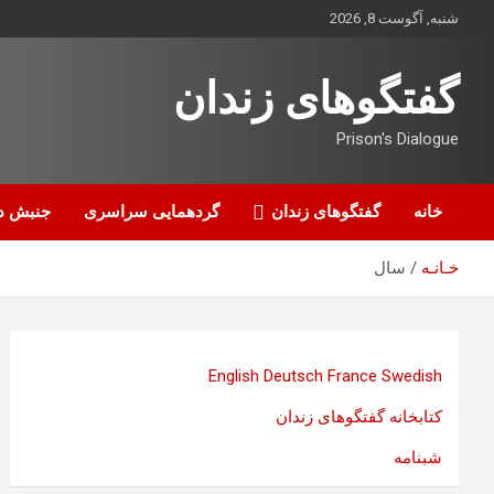
ه
شنبه, آگوست 8, 2026
حتوا
روید
گفتگوهای زندان
Prison's Dialogue
خانه
گفتگوهای زندان
گردهمایی سراسری
جنبش د
خـانـه
سال
English
Deutsch
France
Swedish
کتابخانه گفتگوهای زندان
شبنامه