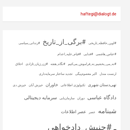
haftegi@dialogt.de
#برگی_از_تاریخ
#اوین_حافظه_تاریخی
#زندانی_سیاسی
#عباس_هاشمی
#فدایی
#قیام_علیه_اعدام
#نه_می_بخشیم_نه_فراموش_می‌کنیم
#نگاه_هفته
#ژن_ژیان_ئازادی
اخلاق
ارنست مندل
اکبر معصوم‌بیگی
تجدید ساختار سرمایه‌داری
خاوران
تهی‌دستان شهری
تکنولوژی اطلاعاتی
خیزش آبان
خیزش دی
دادگاه عباسی
سرمایه‌ دیجیتالی
دوران
سازمان‌یابی
شبنامه
عصر اطلاعات
عصر
ـ #جنبش_دادخواهی