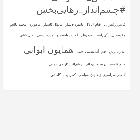
#چشم‌انداز_رهایی‌بخش
فریبرز رئیس‌دانا
قیام 1357
مانفرد فاسلر
مانوئل کاستلز
ماهواره‌
محمد مالجو
مقاومت_زندگی_است
موج‌های بلند سرمایه‌داری
مژده ارسی
نسل کشی
همایون ایوانی
هم اندیشی چپ
نشریه آرش
ویلم فلوسر
پرویز قلیچ‌خانی
چشم‌انداز تاریخی‌ـ‌جهانی
کشتار_سراسری_زندانیان_سیاسی
کندراتیف
گاه-دوره