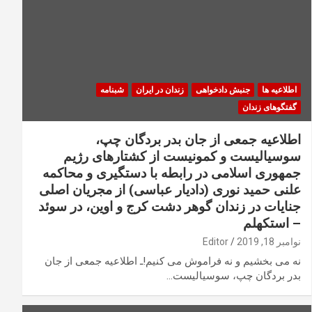
اطلاعیه ها
جنبش دادخواهی
زندان در ایران
شبنامه
گفتگوهای زندان
اطلاعیه جمعی از جان بدر بردگان چپ،
سوسیالیست و کمونیست از کشتارهای رژیم
جمهوری اسلامی در رابطه با دستگیری و محاکمه
علنی حمید نوری (دادیار عباسی) از مجریان اصلی
جنایات در زندان گوهر دشت کرج و اوین، در سوئد
– استکهلم
نوامبر 18, 2019
Editor
نه می بخشیم و نه فراموش می کنیم!ـ اطلاعیه جمعی از جان
بدر بردگان چپ، سوسیالیست…