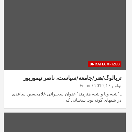
UNCATEGORIZED
تریالوگ/هنر/جامعه/سیاست، ناصر تیمورپور
نوامبر 17, 2019
Editor
ـ “شبه وبا و شبه هنرمند” عنوان سخنرانی غلامحسین ساعدی
در شبهای گوته بود. سخنانی که…