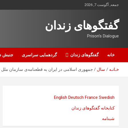
ه
جمعه, آگوست 7, 2026
حتوا
روید
گفتگوهای زندان
Prison's Dialogue
خانه
گفتگوهای زندان
گردهمایی سراسری
جنبش د
خـانـه
سال
جمهوری اسلامی در ایران به قطعنامه‌ی سازمان ملل بر
English
Deutsch
France
Swedish
کتابخانه گفتگوهای زندان
شبنامه