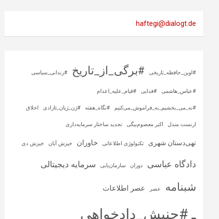
haftegi@dialogt.de
#برگی_از_تاریخ
#اوین_حافظه_تاریخی
#زندانی_سیاسی
#عباس_هاشمی
#فدایی
#قیام_علیه_اعدام
#نه_می_بخشیم_نه_فراموش_می‌کنیم
#نگاه_هفته
#ژن_ژیان_ئازادی
اخلاق
ارنست مندل
اکبر معصوم‌بیگی
تجدید ساختار سرمایه‌داری
خاوران
تهی‌دستان شهری
تکنولوژی اطلاعاتی
خیزش آبان
خیزش دی
دادگاه عباسی
سرمایه‌ دیجیتالی
دوران
سازمان‌یابی
شبنامه
عصر اطلاعات
عصر
ـ #جنبش_دادخواهی