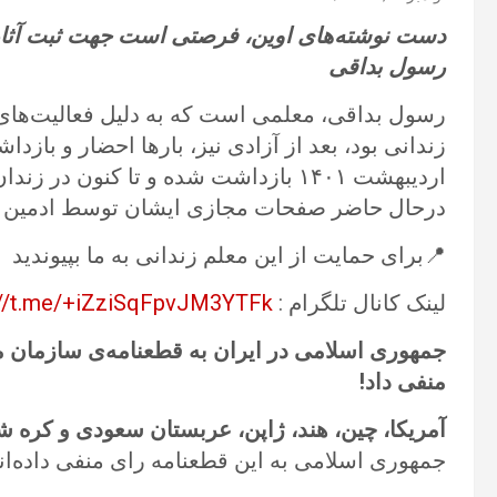
دست نوشته‌های اوین، فرصتی است جهت ثبت آثار،
رسول بداقی
زندانی بود، بعد از آزادی نیز، بارها احضار و بازدا
اردیبهشت ۱۴۰۱ بازداشت شده و تا کنون 
درحال حاضر صفحات مجازی ایشان توسط ادمین م
📍برای حمایت از این معلم زندانی به ما بپیوندید
لینک کانال تلگرام :
://t.me/+iZziSqFpvJM3YTFk
جمهوری اسلامی در ایران به قطعنامه‌ی سازمان مل
منفی داد!
آمریکا، چین، هند، ژاپن، عربستان سعودی و کره ش
جمهوری اسلامی به این قطعنامه رای منفی داده‌اند