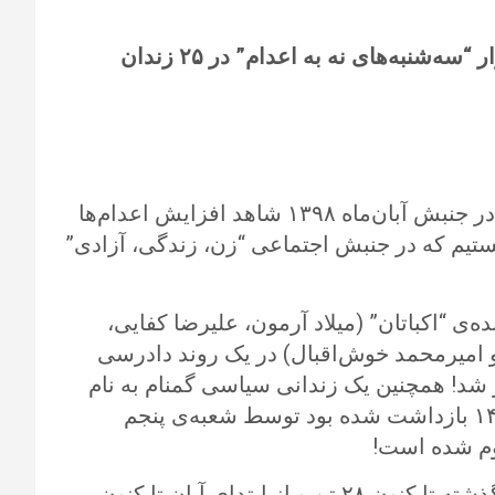
دامه‌ی اعتصاب غذا در هفته‌ی چهل‌ و‌سوم از کارزار “سه‌شنبه‌های نه به اعدام” در ۲۵ زندان
همزمان با پنجمین سالگرد اعتراض‌های سراسری در جنبش آبان‌ماه ۱۳۹۸ شاهد افزایش اعدام‌ها
ستیم که در جنبش اجتماعی “زن، زندگی، آزادی”
 ۶ تن از متهمان پرونده‌ی “اکباتان” (میلاد آرمون، علیرضا کفایی،
و امیرمحمد خوش‌اقبال) در یک روند دادرسی
ر شد! همچنین یک زندانی سیاسی گمنام به نام
محمدمهدی س. که او نیز در اعتراض‌های سال ۱۴۰۱ بازداشت شده بود توسط شعبه‌ی پنجم
وم شده است!
حکومت مستبد دینی حاکم بر ایران از سه‌شنبه‌ی گذشته تا کنون ۲۸ تن و از ابتدای آبان تا کنون