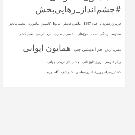
#چشم‌انداز_رهایی‌بخش
فریبرز رئیس‌دانا
قیام 1357
مانفرد فاسلر
مانوئل کاستلز
ماهواره‌
محمد مالجو
مقاومت_زندگی_است
موج‌های بلند سرمایه‌داری
مژده ارسی
نسل کشی
همایون ایوانی
هم اندیشی چپ
نشریه آرش
ویلم فلوسر
پرویز قلیچ‌خانی
چشم‌انداز تاریخی‌ـ‌جهانی
کشتار_سراسری_زندانیان_سیاسی
کندراتیف
گاه-دوره