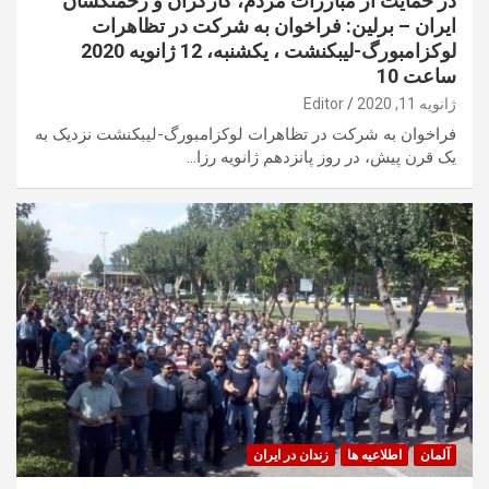
در حمایت از مبارزات مردم، کارگران و زحمتکشان
ایران – برلین: فراخوان به شرکت در تظاهرات
لوکزامبورگ-لیبکنشت ، یکشنبه، 12 ژانويه 2020
ساعت 10
ژانویه 11, 2020
Editor
فراخوان به شرکت در تظاهرات لوکزامبورگ-لیبکنشت نزدیک به
یک قرن پیش، در روز پانزدهم ژانویه رزا…
آلمان
اطلاعیه ها
زندان در ایران