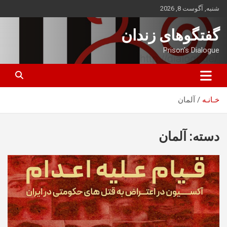
ه
شنبه, آگوست 8, 2026
حتوا
روید
گفتگوهای زندان
Prison's Dialogue
خـانـه
آلمان
دسته:
آلمان