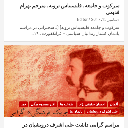
سرکوب و جامعه، فلیسیتاس ترویه، مترجم بهرام
قدیمی
دسامبر 15, 2017
Editor
سرکوب و جامعه فلیسیتاس ترویه[1]ـ سخنرانی در مراسم
یادمان کشتار زندانیان سیاسی – فرانکفورت ـ ۱۹…
آلمان
احسان حقیقی نژاد
اطلاعیه ها
اکبر معصوم بیگی
خبر
علی اشرف درویشیان
یادمان ها
مراسم گرامی داشت علی اشرف درویشیان در