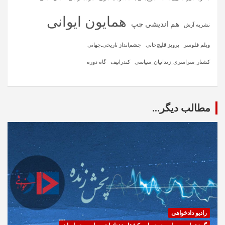
همایون ایوانی
هم اندیشی چپ
نشریه آرش
ویلم فلوسر
پرویز قلیچ‌خانی
چشم‌انداز تاریخی‌ـ‌جهانی
کشتار_سراسری_زندانیان_سیاسی
کندراتیف
گاه-دوره
مطالب دیگر...
رادیو دادخواهی