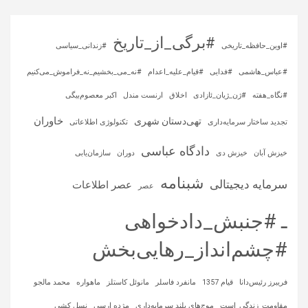
#برگی_از_تاریخ
#اوین_حافظه_تاریخی
#زندانی_سیاسی
#عباس_هاشمی
#فدایی
#قیام_علیه_اعدام
#نه_می_بخشیم_نه_فراموش_می‌کنیم
#نگاه_هفته
#ژن_ژیان_ئازادی
اخلاق
ارنست مندل
اکبر معصوم‌بیگی
خاوران
تهی‌دستان شهری
تجدید ساختار سرمایه‌داری
تکنولوژی اطلاعاتی
دادگاه عباسی
خیزش آبان
خیزش دی
دوران
سازمان‌یابی
شبنامه
سرمایه‌ دیجیتالی
عصر اطلاعات
عصر
ـ #جنبش_دادخواهی
#چشم‌انداز_رهایی‌بخش
فریبرز رئیس‌دانا
قیام 1357
مانفرد فاسلر
مانوئل کاستلز
ماهواره‌
محمد مالجو
مقاومت_زندگی_است
موج‌های بلند سرمایه‌داری
مژده ارسی
نسل کشی