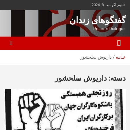
ه
شنبه, آگوست 8, 2026
حتوا
روید
گفتگوهای زندان
Prison's Dialogue
خـانـه
داریوش سلحشور
دسته:
داریوش سلحشور