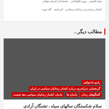
ویلم فلوسر
پرویز قلیچ‌خانی
چشم‌انداز تاریخی‌ـ‌جهانی
کشتار_سراسری_زندانیان_سیاسی
کندراتیف
گاه-دوره
مطالب دیگر...
رادیو دادخواهی
گردهمایی سراسری درباره کشتار زندانیان سیاسی در ایران
گفتگوهای زندان
یادمان ها
یادمان کشتار زندانیان سیاسی دهه شصت
سلام شکستگان سالهای سیاه ، تشنگان آزادی