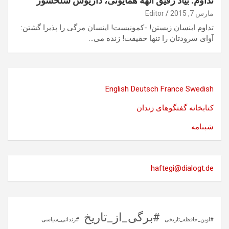
تداوم: بیاد رفیق الهه همایونی، داریوش سلحشور
مارس 7, 2015
Editor
تداوم اینسان زیستن! -کمونیست! اینسان مرگی را پذیرا گشتن:
آوای سرودتان را تنها حقیقت! زنده می…
English
Deutsch
France
Swedish
کتابخانه گفتگوهای زندان
شبنامه
haftegi@dialogt.de
#برگی_از_تاریخ
#اوین_حافظه_تاریخی
#زندانی_سیاسی