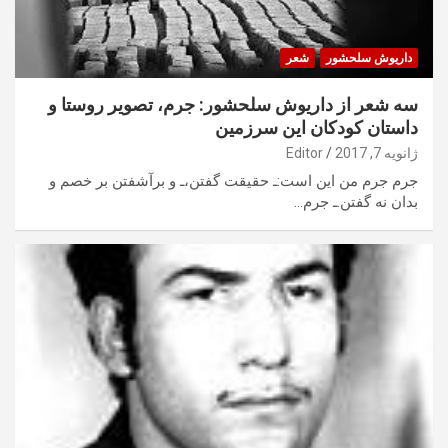
داریوش سلحشور
شعر
سه شعر از داریوش سلحشور: جرم، تصویر روستا و
داستان کودکان این سرزمین
ژانویه 7, 2017
Editor
جرم جرم من این است:ـ حقیقت گفتن،ـ و برآشفتن بر خصم و
بدان نه گفتن.ـ جرم…