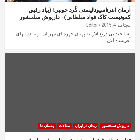
آرمان انترناسیونالیستی کُرد خونین! (بیاد رفیق
کمونیست کاک فواد سلطانی) ، داریوش سلحشور
سپتامبر 4, 2015
Editor
نه لبخند بی دریغ اش به پهنای چهره ای مهربان، و نه دستهای
آفریننده اش ……
داریوش سلحشور
زندان در ایران
مقالات
یادمان ها