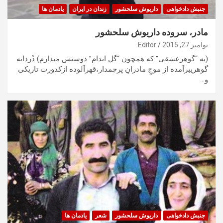
جنبش دادخواهی
داریوش سلحشور
زندان در ایران
یادمان ها
مادر، سروده داریوش سلحشور
نوامبر 27, 2015
Editor
(به “گوهرعشقی” که همچون “گل اندام” دوستش میدارم) دُردانه
گوهریبرآمده از موجِ مادرانِ پرچمدار،قهرآلوده ازکدورت تاریکی
و…
جنبش دادخواهی
داریوش سلحشور
شعر
یادمان ها