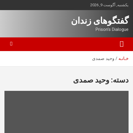
ه
یکشنبه, آگوست 9, 2026
حتوا
روید
گفتگوهای زندان
Prison's Dialogue
خـانـه
وحید صمدی
دسته:
وحید صمدی