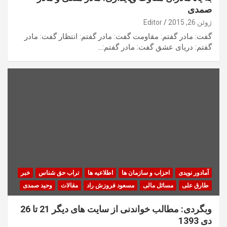
صمدی
ژوئن 26, 2015
Editor
گفت: مادر گفتم: مقاومت گفت: مادر گفتم: انتظار گفت: مادر
گفتم: دریای عشق گفت: مادر گفتم:…
آمادور نویدی
احزاب و سازمان ها
اطلاعیه ها
تراب حق شناس
خبر
طارق علی
مسائل مالی
مسعود فروزش راد
مقالات
وحید صمدی
وبگردی: مطالب خواندنی از سایت های دیگر 21 تا 26
دی 1393