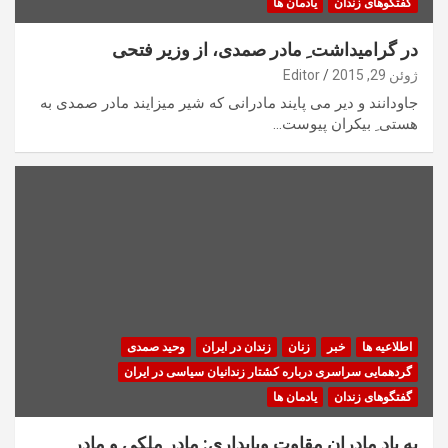
گفتگوهای زندان
یادمان ها
در گرامیداشت ِ مادر صمدی، از وزیر فتحی
ژوئن 29, 2015
Editor
جاودانند و دیر می پایند مادرانی که شیر میزایند مادر صمدی به
هستی ِ بیکران پیوست…
اطلاعیه ها
خبر
زنان
زندان در ایران
وحید صمدی
گردهمایی سراسری درباره کشتار زندانیان سیاسی در ایران
گفتگوهای زندان
یادمان ها
به یاد مادران مقاوت وپایداری: مادر ملکی و مادر