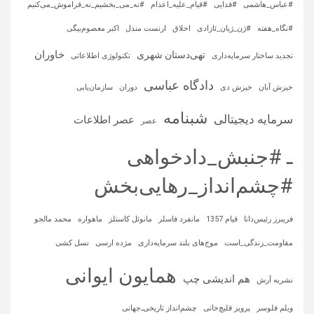
#عباس_هاشمی
#فدایی
#قیام_علیه_اعدام
#نه_می_بخشیم_نه_فراموش_می‌کنیم
#نگاه_هفته
#ژن_ژیان_ئازادی
اخلاق
ارنست مندل
اکبر معصوم‌بیگی
خاوران
تهی‌دستان شهری
تجدید ساختار سرمایه‌داری
تکنولوژی اطلاعاتی
دادگاه عباسی
خیزش آبان
خیزش دی
دوران
سازمان‌یابی
شبنامه
سرمایه‌ دیجیتالی
عصر اطلاعات
عصر
ـ #جنبش_دادخواهی
#چشم‌انداز_رهایی‌بخش
فریبرز رئیس‌دانا
قیام 1357
مانفرد فاسلر
مانوئل کاستلز
ماهواره‌
محمد مالجو
مقاومت_زندگی_است
موج‌های بلند سرمایه‌داری
مژده ارسی
نسل کشی
همایون ایوانی
هم اندیشی چپ
نشریه آرش
ویلم فلوسر
پرویز قلیچ‌خانی
چشم‌انداز تاریخی‌ـ‌جهانی