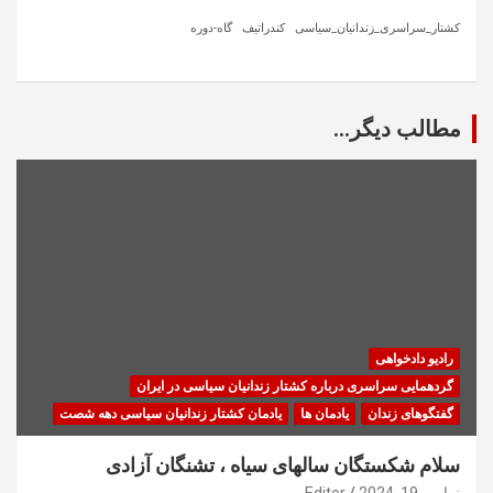
کشتار_سراسری_زندانیان_سیاسی
کندراتیف
گاه-دوره
مطالب دیگر...
رادیو دادخواهی
گردهمایی سراسری درباره کشتار زندانیان سیاسی در ایران
گفتگوهای زندان
یادمان ها
یادمان کشتار زندانیان سیاسی دهه شصت
سلام شکستگان سالهای سیاه ، تشنگان آزادی
نوامبر 19, 2024
Editor