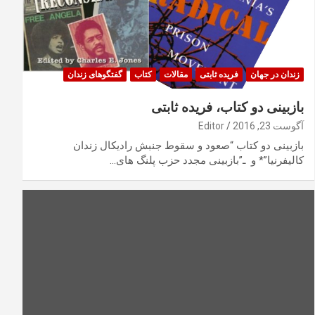
زندان در جهان
فریده ثابتی
مقالات
کتاب
گفتگوهای زندان
بازبینی دو کتاب، فریده ثابتی
آگوست 23, 2016
Editor
بازبینی دو کتاب “صعود و سقوط جنبش رادیکال زندان
کالیفرنیا”* و ـ”بازبینی مجدد حزب پلنگ های…