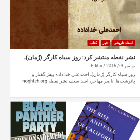
اسناد تاریخی
خبر
کتاب
نشر نقطه منتشر کرد: روز سیاه کارگر (رُمان)ـ
نوامبر 29, 2016
Editor
روز سیاه کارگر (رُمان)ـ احمدعلی خداداده پیش‌گفتار و
پانوشت‌ها: ناصر مهاجر، اسد سیف نشر نقطه noghteh.org…