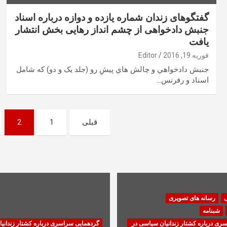
گفتگوهای زندان شماره یازده و دوازه درباره اسناد
جنبش دادخواهی از چشم انداز رهایی بخش انتشار
یافت
فوریه 19, 2016
Editor
جنبش دادخواهي و چالش هاي پيشِ رو (جلد يک و دو) که شامل
اسناد و رفرنس…
صفحه‌بندی
قبلی
1
2
نوشته‌ها
ی
رسانه های تصویری
شبنامه
ری درباره کشتار زندانیان سیاسی در
گردهمایی سراسری درباره کشتار زندانی