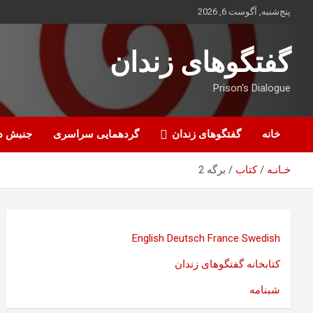
ه
پنج‌شنبه, آگوست 6, 2026
حتوا
روید
گفتگوهای زندان
Prison's Dialogue
خانه
گفتگوهای زندان
گردهمایی سراسری
جنبش د
خـانـه
کتاب
برگه 2
English
Deutsch
France
Swedish
کتابخانه گفتگوهای زندان
شبنامه