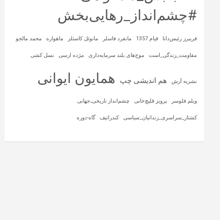
#چشم‌انداز_رهایی‌بخش
فریبرز رئیس‌دانا
قیام 1357
مانفرد فاسلر
مانوئل کاستلز
ماهواره‌
محمد مالجو
مقاومت_زندگی_است
موج‌های بلند سرمایه‌داری
مژده ارسی
نسل کشی
همایون ایوانی
هم اندیشی چپ
نشریه آرش
ویلم فلوسر
پرویز قلیچ‌خانی
چشم‌انداز تاریخی‌ـ‌جهانی
کشتار_سراسری_زندانیان_سیاسی
کندراتیف
گاه-دوره