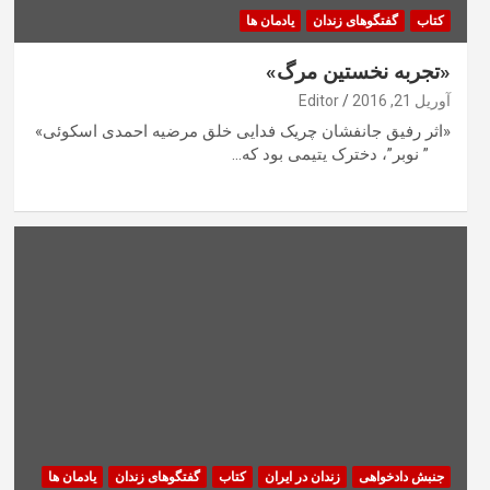
کتاب
گفتگوهای زندان
یادمان ها
«تجربه نخستین مرگ»
آوریل 21, 2016
Editor
«اثر رفیق جانفشان چریک فدایی خلق مرضیه احمدی اسکوئی»
” نوبر”، دخترک یتیمی بود که…
جنبش دادخواهی
زندان در ایران
کتاب
گفتگوهای زندان
یادمان ها