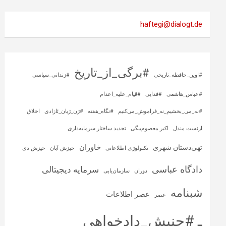
haftegi@dialogt.de
#برگی_از_تاریخ
#اوین_حافظه_تاریخی
#زندانی_سیاسی
#عباس_هاشمی
#فدایی
#قیام_علیه_اعدام
#نه_می_بخشیم_نه_فراموش_می‌کنیم
#نگاه_هفته
#ژن_ژیان_ئازادی
اخلاق
ارنست مندل
اکبر معصوم‌بیگی
تجدید ساختار سرمایه‌داری
خاوران
تهی‌دستان شهری
تکنولوژی اطلاعاتی
خیزش آبان
خیزش دی
دادگاه عباسی
سرمایه‌ دیجیتالی
دوران
سازمان‌یابی
شبنامه
عصر اطلاعات
عصر
ـ #جنبش_دادخواهی