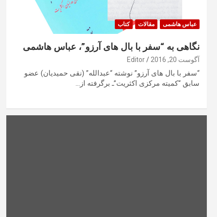
عباس هاشمی
مقالات
کتاب
نگاهی به “سفر با بال های آرزو”، عباس هاشمی
آگوست 20, 2016
Editor
“سفر با بال های آرزو” نوشته “عبدالله” (نقی حمیدیان) عضو
سابق “کمیته مرکزی اکثریت”ـ برگرفته از…