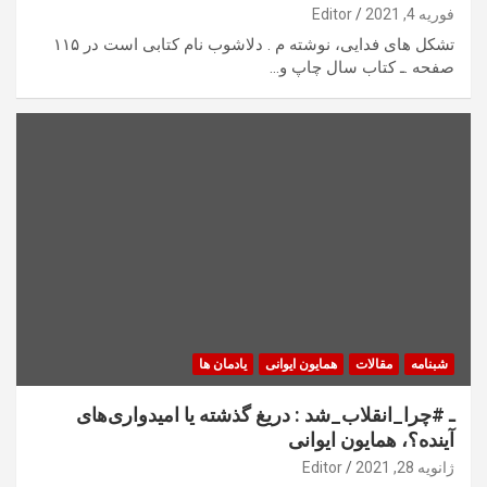
فوریه 4, 2021
Editor
تشکل های فدایی، نوشته م . دلاشوب نام کتابی است در ۱۱۵
صفحه .ـ کتاب سال چاپ و…
شبنامه
مقالات
همایون ایوانی
یادمان ها
ـ #چرا_انقلاب_شد : دریغ گذشته یا امیدواری‌های
آینده؟، همایون ایوانی
ژانویه 28, 2021
Editor