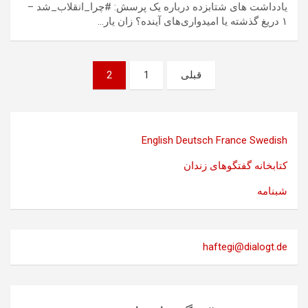
یادداشت های شتابزده درباره یک پرسش: #چرا_انقلاب_شد –
۱ دریغ گذشته یا امیدواری‌های آینده؟ زان یار…
صفحه‌بندی
قبلی
1
2
نوشته‌ها
English
Deutsch
France
Swedish
کتابخانه گفتگوهای زندان
شبنامه
haftegi@dialogt.de