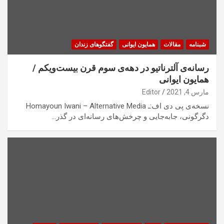
شبنامه
مقالات
همایون ایوانی
گفتگوهای زندان
رسانه‌ی آلترناتیو در دهه‌ی سوم قرن بیست‌ویکم /
همایون ایوانی
مارس 4, 2021
Editor
نسخه‌ی پی دی اف:ـ Homayoun Iwani – Alternative Media
دگرگونی، جابه‌جایی و چرخش‌های رسانه‌ای در گذر…