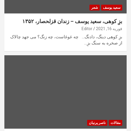
سعید یوسف
شعر
بزِ کوهی، سعید یوسف – زندان قزلحصار، ۱۳۵۲
فوریه 16, 2021
Editor
بزِ کوهی دینگ، دادنگ… چه غوغاست، چه زنگ؟ می جهد چالاک
از صخره به سنگ بزِ…
مقالات
ناصر پرنیان