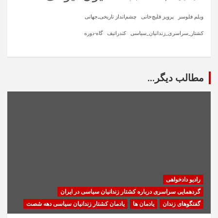
ویلم فلوسر
پرویز قلیچ‌خانی
چشم‌انداز تاریخی‌ـ‌جهانی
کشتار_سراسری_زندانیان_سیاسی
کندراتیف
گاه-دوره
مطالب دیگر...
رادیو دادخواهی
گردهمایی سراسری درباره کشتار زندانیان سیاسی در ایران
گفتگوهای زندان
یادمان ها
یادمان کشتار زندانیان سیاسی دهه شصت