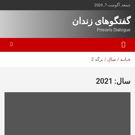
ه
جمعه, آگوست 7, 2026
حتوا
روید
گفتگوهای زندان
Prison's Dialogue
خـانـه
سال
برگه 2
سال:
2021