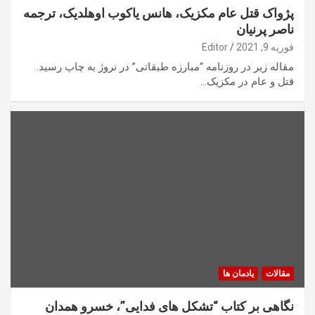
پژواک قتل عام مکزیک، هانس یاکوب اوهلدیک، ترجمه
ناصر پرنیان
فوریه 9, 2021
Editor
مقاله زیر در روزنامه “مبارزه طبقاتی” در نروژ به چاپ رسید.
قتل و عام در مکزیک…
مقالات
یادمان ها
نگاهی بر کتاب “تشکل های فدایی”، خسرو همدان