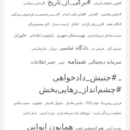
#برگی_از_تاریخ
#اوین_حافظه_تاریخی
#زندانی_سیاسی
#عباس_هاشمی
#فدایی
#قیام_علیه_اعدام
#نه_می_بخشیم_نه_فراموش_می‌کنیم
#نگاه_هفته
#ژن_ژیان_ئازادی
اخلاق
ارنست مندل
اکبر معصوم‌بیگی
خاوران
تهی‌دستان شهری
تجدید ساختار سرمایه‌داری
تکنولوژی اطلاعاتی
دادگاه عباسی
خیزش آبان
خیزش دی
دوران
سازمان‌یابی
شبنامه
سرمایه‌ دیجیتالی
عصر اطلاعات
عصر
ـ #جنبش_دادخواهی
#چشم‌انداز_رهایی‌بخش
فریبرز رئیس‌دانا
قیام 1357
مانفرد فاسلر
مانوئل کاستلز
ماهواره‌
محمد مالجو
مقاومت_زندگی_است
موج‌های بلند سرمایه‌داری
مژده ارسی
نسل کشی
همایون ایوانی
هم اندیشی چپ
نشریه آرش