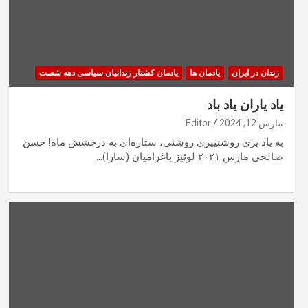
زندان در ایران
یادمان ها
یادمان کشتار زندانیان سیاسی دهه شصت
یاد یاران یاد باد
مارس 12, 2024
Editor
به یاد پری روشنیپری روشنی، ستاره‌ای به درخشش ماه! حسن
صالحی مارس ۲۰۲۱ لوئیز باغرامیان (سارا)…