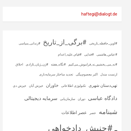
haftegi@dialogt.de
#برگی_از_تاریخ
#اوین_حافظه_تاریخی
#زندانی_سیاسی
#عباس_هاشمی
#فدایی
#قیام_علیه_اعدام
#نه_می_بخشیم_نه_فراموش_می‌کنیم
#نگاه_هفته
#ژن_ژیان_ئازادی
اخلاق
ارنست مندل
اکبر معصوم‌بیگی
تجدید ساختار سرمایه‌داری
خاوران
تهی‌دستان شهری
تکنولوژی اطلاعاتی
خیزش آبان
خیزش دی
دادگاه عباسی
سرمایه‌ دیجیتالی
دوران
سازمان‌یابی
شبنامه
عصر اطلاعات
عصر
ـ #جنبش_دادخواهی