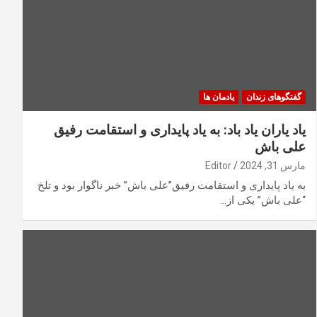
گفتگوهای زندان
یادمان ها
یاد یاران یاد باد: به یاد پایداری و استقامت رفیق
علی باش
مارس 31, 2024
Editor
به یاد پایداری و استقامت رفیق”علی باش” خبر ناگوار بود و تلخ
“علی باش” یکی از…