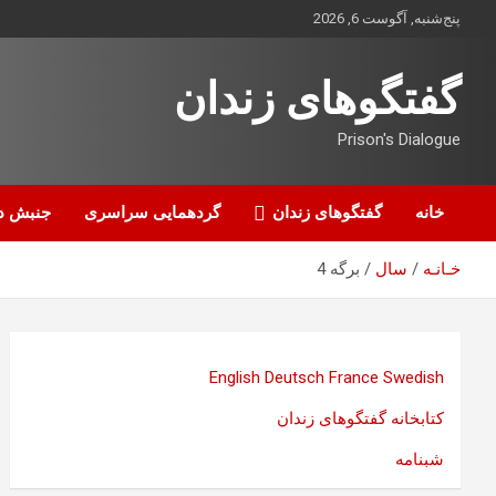
ه
پنج‌شنبه, آگوست 6, 2026
حتوا
روید
گفتگوهای زندان
Prison's Dialogue
خانه
گفتگوهای زندان
گردهمایی سراسری
جنبش د
خـانـه
سال
برگه 4
English
Deutsch
France
Swedish
کتابخانه گفتگوهای زندان
شبنامه