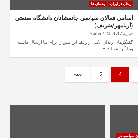
زندان در ایران
یادمان ها
اسامی فعالان سیاسی جانفشانان دانشگاه صنعتی
(آریامهر/شریف)
فوریه 17, 2024
Editor
گفتگوهای زندان: یکی از رفقا این متن را برای ما ارسال داشته
وما آنرا عینا درج…
4
5
بعدی
ان سیاسی در