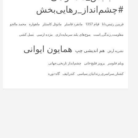
#چشم‌انداز_رهایی‌بخش
فریبرز رئیس‌دانا
قیام 1357
مانفرد فاسلر
مانوئل کاستلز
ماهواره‌
محمد مالجو
مقاومت_زندگی_است
موج‌های بلند سرمایه‌داری
مژده ارسی
نسل کشی
همایون ایوانی
هم اندیشی چپ
نشریه آرش
ویلم فلوسر
پرویز قلیچ‌خانی
چشم‌انداز تاریخی‌ـ‌جهانی
کشتار_سراسری_زندانیان_سیاسی
کندراتیف
گاه-دوره