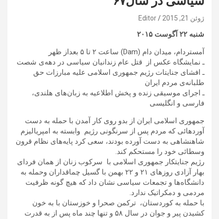
سیاسی در سال۶۷
ژوئن 21, 2015
Editor
شنبه
۲۲
آگوست
۲۰۱۵
آمستردام، میدان دام (Dam) ساعت ۲ تا ۵ بعداز ظهر
ـ نمایشگاه عکس از قتل عام زندانیان سیاسی‌ در دهه‌ی شصت
ـ افشای جنایتات رژیم جمهوری اسلامی علیه مبارزات حق
طلبانه‌ی مردم ایران
ـ اجرای موسیقی زنده و پخش اطلاعیه به زبان‌های هلندی،
فارسی و انگلیسی
جمهوری اسلامی ایران از بدو روی کار آمدن با حمله به دست
آوردهائی که مردم پس از سرنگونی رژیم وابسته به امپریالیزم
شاهنشاهی به دست آورده بودند، سعی کرد پایه‌های نظام قرون
وسطائی خود را مستحکم کند.
رژیم جنایتکار جمهوری اسلامی با سرکوب زنان از همان فردای
بهار آزادی روزهای ۲۱ و ۲۲ بهمن با گسیل چماقداران وحمله به
دانشگاه‌ها و تجمعات سیاسی نشان داد که هیچ گونه ظرفیت
مردمی و دمکراتیک ندارد.
با حمله به کوردستان، ترکمن صحرا و خوزستان با به خون
کشیدن پیر و جوان ‌در سال ۵۸ و تنها چند ماه پس از به قدرت