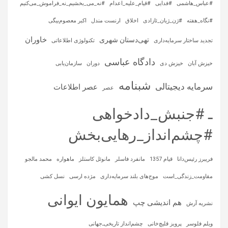
#عباس_هاشمی
#فدایی
#قیام_علیه_اعدام
#نه_می_بخشیم_نه_فراموش_می‌کنیم
#نگاه_هفته
#ژن_ژیان_ئازادی
اخلاق
ارنست مندل
اکبر معصوم‌بیگی
خاوران
تهی‌دستان شهری
تجدید ساختار سرمایه‌داری
تکنولوژی اطلاعاتی
دادگاه عباسی
خیزش آبان
خیزش دی
دوران
سازمان‌یابی
شبنامه
سرمایه‌ دیجیتالی
عصر اطلاعات
عصر
ـ #جنبش_دادخواهی
#چشم‌انداز_رهایی‌بخش
فریبرز رئیس‌دانا
قیام 1357
مانفرد فاسلر
مانوئل کاستلز
ماهواره‌
محمد مالجو
مقاومت_زندگی_است
موج‌های بلند سرمایه‌داری
مژده ارسی
نسل کشی
همایون ایوانی
هم اندیشی چپ
نشریه آرش
ویلم فلوسر
پرویز قلیچ‌خانی
چشم‌انداز تاریخی‌ـ‌جهانی