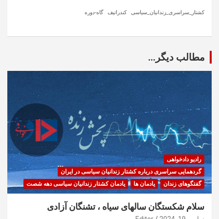
کشتار_سراسری_زندانیان_سیاسی
کندراتیف
گاه-دوره
مطالب دیگر...
رادیو دادخواهی
گردهمایی سراسری درباره کشتار زندانیان سیاسی در ایران
گفتگوهای زندان
یادمان ها
یادمان کشتار زندانیان سیاسی دهه شصت
سلام شکستگان سالهای سیاه ، تشنگان آزادی
نوامبر 19, 2024
Editor