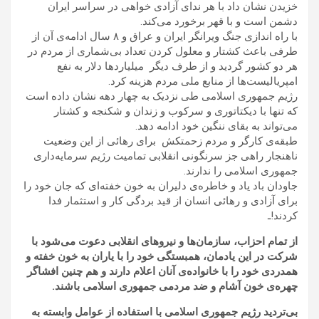
خزیدن نشان داد با هر ندای آزادی خواهی در سراسر ایران
دشمن است و با قهر برخورد می‌کند.
با راه اندازی جنگ ویرانگر ایران و عراق و ۸ سال ادامه‌ی آن از
طرفی باعث کشتار و معلول کردن تعداد بی‌شماری از مردم در
هر دو کشور گردید و از طرف دیگر میلیاردها دلار به نفع
امپریالیست‌ها از منابع ملی مردم هزینه کرد.
رژیم جمهوری اسلامی طی نزدیک به چهار دهه نشان داده است
که تنها با دیکتاتوری و سرکوب و زندان و شکنجه و کشتار
می‌تواند به بقای ننگین خود ادامه دهد.
طبقه‌ی کارگر و مردم زحمتکش برای رهائی از این وضعیت
ناهنجار راهی جز سرنگونی انقلابی تمامیت رژیم سرمایه‌داری
جمهوری اسلامی را ندارند.
جاودان باد یاد و خاطره‌ی دلیران به خون خفته‌ای که جان خود را
برای آزادی و رهائی انسان از قید بردگی کار و استثمار فدا
کردند!ـ
از تمام احزاب، سازمان‌ها و نیروهای انقلابی دعوت می‌شود با
شرکت در این یادمان، همبستگی خود را با یاران به خون خفته و
همدردی خود را با خانواده‌ی آنان اعلام دارند و هم چنین افشاگر
چهره‌ی‌ خون آشام و ضد مردمی جمهوری اسلامی باشند.
بی‌تردید رژیم جمهوری اسلامی با استفاده از عوامل وابسته به