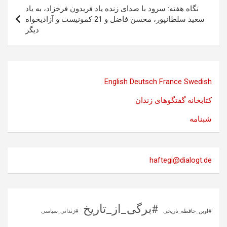
نگاه هفته: سرود با صدای زنده یاد فریدون فرخزاد، به یاد
سعید سلطانپور، محسن فاضل و 21 کمونیست و آزادیخواه
دیگر
English
Deutsch
France
Swedish
کتابخانه گفتگوهای زندان
شبنامه
haftegi@dialogt.de
#برگی_از_تاریخ
#اوین_حافظه_تاریخی
#زندانی_سیاسی