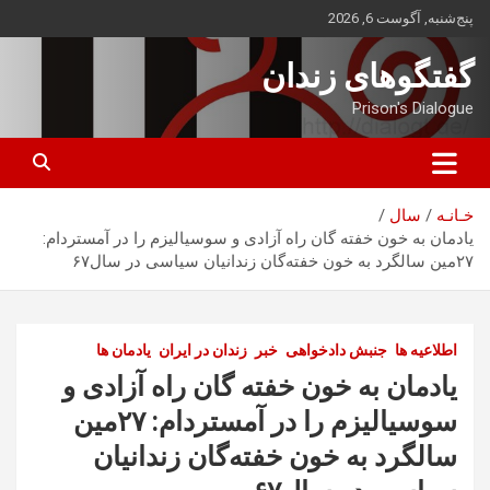
ه
پنج‌شنبه, آگوست 6, 2026
حتوا
روید
گفتگوهای زندان
Prison's Dialogue
خـانـه
سال
یادمان به خون خفته گان راه آزادی و سوسیالیزم را در آمستردام:
۲۷مین سالگرد به خون خفته‌گان زندانیان سیاسی در سال۶۷
اطلاعیه ها
جنبش دادخواهی
خبر
زندان در ایران
یادمان ها
یادمان به خون خفته گان راه آزادی و
سوسیالیزم را در آمستردام: ۲۷مین
سالگرد به خون خفته‌گان زندانیان