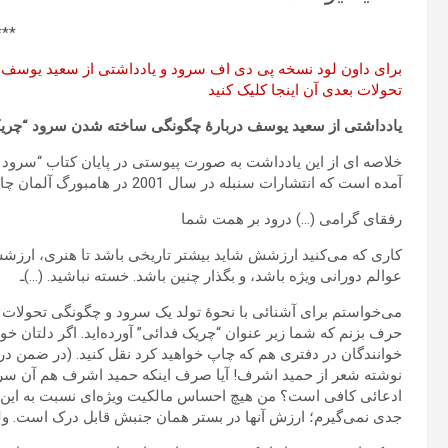
***
برای داون لود نسخه پی دی اف سرود و یادداشتی از سعید یوسف 
تحولات بعدی آن اینجا کلیک کنید
یادداشتی از سعید یوسف دربارۀ چگونگی ساخته شدن سرود “چریکه
خلاصه ای از این یادداشت به صورت پیوستی در پایان کتاب “سرود و 
آمده است که انتشارات سنبله در سال 2001 در هامبورگ آلمان چاپ کرد.ـ
رفقای گرامی (…) درود بر همت شما
کاری که می‌کنید ارزشش‏ شاید بیشتر تاریخی باشد تا هنری، ارزش
عوالم دورانی ویژه باشد، و بگذار چنین باشد. خسته نباشید. (…)ـ
می‌خواستم برای آشنائی با نحوۀ تولد یک سرود و چگونگی تحولات اح
حرف بزنم که شما زیر عنوان “چریک فدائی” آورده‌اید. اگر دلتان خو
خوانندگان در دفتری هم که چاپ خواهید کرد نقل کنید. (در ضمن در 
نوشته شعر از حمید اشرف! آیا صرف اینکه حمید اشرف هم آن سرود 
ادعائی کافی است؟ من هیچ احساس‏ مالکیت ویژه‌ای نسبت به این سر
جدی نمی‌گیرم؛ ارزش‏ آنها در بستر همان جنبش‏ قابل درک است. ولی