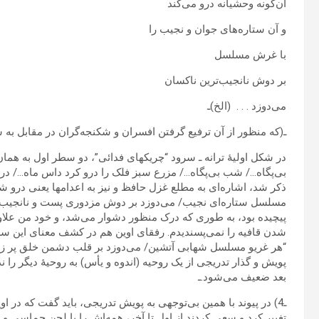
آن‌گونه وحشیانه درو می‌کند
و آن ستاره‌های جوان و نجیب را
با غرش‏ مسلسل
بر دوش‏ نانجیب‌ترین ناکسان
می‌دوزد . . . (الخ)ـ
ـ(که منظور از آن ترفیع گرفتن افسران و شکنجه‌گران در مقابل به ش
در شکل اولیۀ ترانه ـ سرود “چریکهای فدائی”، دو سطر اول به هما
بی‌پگاه…/ شب بی‌پگاه…/ مزرع سبز فلک را درو کرد داس‏ ماه…/ در
ذکر شد، اشاره‌ای به مطلع غزل حافظ و نیز به اعدامها یعنی درو شد
مسلسل ستاره‌ای نجیب/ می‌دوزد بر دوش‏ مزدوری پست و نانجیب”
پیچیده بود، به طوری که درک منظور دشوار می‌شد، و خود من علاوه
شدن قافیه را نمی‌پسندیدم. رفقای اوین هم در کشف معنای این سطر
“هر غریو مسلسل شهابی آتشین/ می‌دوزد بر قلب دشمن خلق پر ز کی
پویش‏ و گذار تدریجی از یک روحیه (اندوه و یأس‏) به روحیۀ دیگر را ن
بعد ضعیف می‌شود.ـ
ـ4) در پیوند با همین بی‌توجهی به پویش‏ تدریجی، باید گفت که در ا
تغییر کرد و سعی کردند از اول تا آخر، همه‌اش‏ را با لحن حماسی و