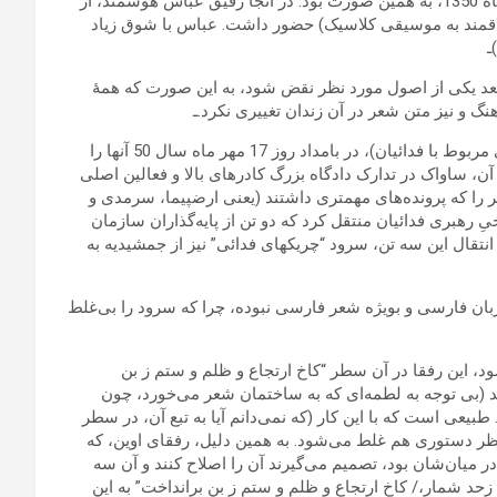
نخستین اجرای آن در زندان پادگان جمشیدیه نیز، در نیمۀ اول مهرماه 1350، به همین صورت بود. در آنجا رفیق عباس‏ هوشمند، از
لاقمند به موسیقی کلاسیک) حضور داشت. عباس‏ با شوق زیاد
عد یکی از اصول مورد نظر نقض‏ شود، به این صورت که همۀ
آهنگ و نیز متن شعر در آن زندان تغییری نکرد.ـ
به فاصلۀ کمی پس‏ از پایان محاکمۀ گروه “آرمان خلق” (از گروههای مربوط با فدائیان)، در بامداد روز 17 مهر ماه سال 50 آنها را
 آن، ساواک در تدارک دادگاه بزرگ کادرهای بالا و فعالین اصلی
ر را که پرونده‌های مهمتری داشتند (یعنی ارض‏پیما، سرمدی و
ِ رهبری فدائیان منتقل کرد که دو تن از پایه‌گذاران سازمان
انتقال این سه تن، سرود “چریکهای فدائی” نیز از جمشیدیه به
بان فارسی و بویژه شعر فارسی نبوده، چرا که سرود را بی‌غلط
ود، این رفقا در آن سطر “کاخ ارتجاع و ظلم و ستم ز بن
اند (بی توجه به لطمه‌ای که به ساختمان شعر می‌خورد، چون
بیعی است که با این کار (که نمی‌دانم آیا به تبع آن، در سطر
ز نظر دستوری هم غلط می‌شود. به همین دلیل، رفقای اوین، که
 میان‌شان بود، تصمیم می‌گیرند آن را اصلاح کنند و آن سه
 شمار،/ کاخ ارتجاع و ظلم و ستم ز بن برانداخت” به این