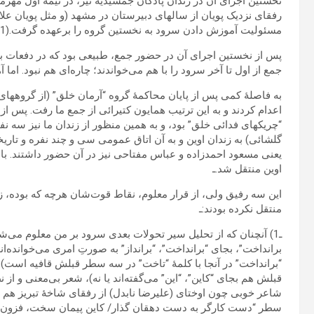
رفقای نزدیک پویان از سالهای دبیرستان در مشهد (و مثل پویان ع
مسئولیت آموزش‏ دادن سرود به نخستین گروه را برعهده گرفت.(1)ـ
پس‏ از نخستین اجرای آن در حضور جمع، طبیعی بود که در دفعات ب
جمع از اول تا آخر سرود را با هم می‌خواندند؛ چاره‌ای هم نبود. اما 
اعدام کردند و به این ترتیب همایون کتیرائی از جمع ما رفت. پس‏ از
“چریکهای فدائی خلق” بود، و به همین منظور از زندان ما نیز سه نف
گلشائی) به زندان اوین و به آن اتاق عمومی سی و چند نفره و تاریخی
یعنی مسعود احمدزاده و عباس‏ مفتاحی نیز در آن حضور داشتند. با 
اوین منتقل شد.ـ
این سه رفیق ولی، از قرار معلوم، نقاط قوت‌شان هرچه که بوده، ز
منتقل نکرده بودند:ـ
ـ1) آنچنان که از تحلیل سیر تحولات بعدی سرود بر من معلوم می‌ش
برانداخت”، بجای “برانداخت”، “برانداز” به صورتِ امری می‌خوانده‌‌
“برانداخت” در آنجا با کلمۀ “تاخت” در سه سطر قبلش‏ قافیه است). ط
قبلش‏ هم بجای “کاین”، “این” می‌گفته‌اند یا نه)، شعر بی‌معنی و ا
شاعر خوبی چون اوختای (علیرضا نابدل) از رفقای شاخۀ تبریز هم در
سطر “دست کارگر به دست دهقان گذار/ کاین پیمان سخت، فزون زحد