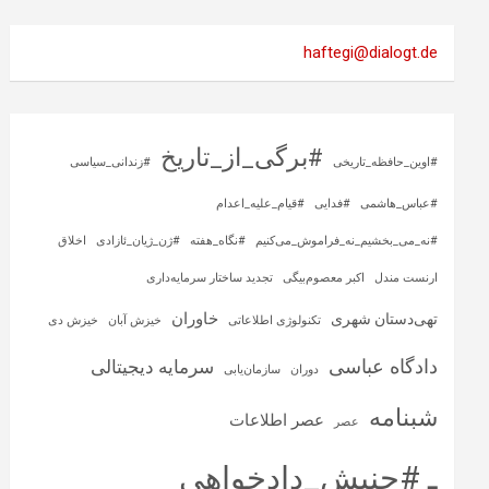
haftegi@dialogt.de
#برگی_از_تاریخ
#اوین_حافظه_تاریخی
#زندانی_سیاسی
#عباس_هاشمی
#فدایی
#قیام_علیه_اعدام
#نه_می_بخشیم_نه_فراموش_می‌کنیم
#نگاه_هفته
#ژن_ژیان_ئازادی
اخلاق
ارنست مندل
اکبر معصوم‌بیگی
تجدید ساختار سرمایه‌داری
خاوران
تهی‌دستان شهری
تکنولوژی اطلاعاتی
خیزش آبان
خیزش دی
دادگاه عباسی
سرمایه‌ دیجیتالی
دوران
سازمان‌یابی
شبنامه
عصر اطلاعات
عصر
ـ #جنبش_دادخواهی