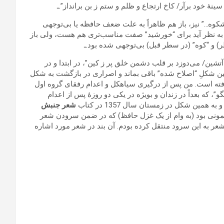
ۀ خود برآر/ کاخ ارتجاع و ظلم و ستم ز بن برانداز”.ـ
شکوه…” نیز، باز هم ظاهراً به علت ضعف حافظه یا بی‌توجهی
د به نظر آید برای “خورشید” صفت مناسب‌تری هم هست، ولی باز
) و “کوه” (در سطر قبل) بی‌توجهی شده بود.ـ
ین/ می‌دوزد بر قلب دشمن خلق پر ز کین”، در ابتدا و در
ن شکلِ “اصلاح شده” باقی بماند و اصراری در بازگشت به شکل
ه رفته است. من پس‏ از درگیری سیاهکل و اعدام رفقای گروه اول
 با من مگو”، که بعداً در زندان و بویژه در یکی دو روزۀ پس‏ از اعدام
همین شکل در زمستان سال 1357 در کتاب
شعر جنبش‏
 این شعر مضمونی بود (به وام از یک غزل حافظ) که در ضمن سرودن شعر
 شعر به این سرود منتقل کرده بودم. آن بند در شعر مورد اشاره