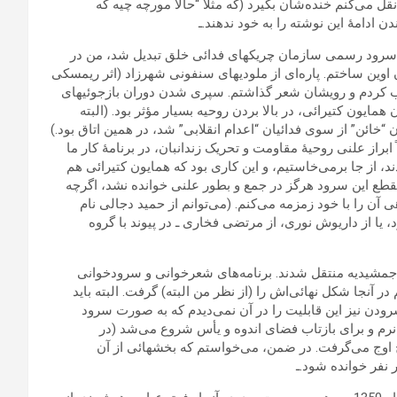
ل می‌کنم خنده‌شان بگیرد (که مثلاً “حالا مورچه چیه که
 ادامۀ این نوشته را به خود ندهند.ـ
به سرود رسمی سازمان چریکهای فدائی خلق تبدیل شد، من در
می زندان اوین ساختم. پار‌ه‌ای از ملودیهای سنفونی شهرزاد (اثر ریمسکی
کیب کردم و رویشان شعر گذاشتم. سپری شدن دوران بازجوئیهای
مایون کتیرائی، در بالا بردن روحیه بسیار مؤثر بود. (البته
ان “خائن” از سوی فدائیان “اعدام انقلابی” شد، در همین اتاق بود.)
ابراز علنی روحیۀ مقاومت و تحریک زندانبان، در برنامۀ کار ما
د، از جا برمی‌خاستیم، و این کاری بود که همایون کتیرائی هم
 مقطع این سرود هرگز در جمع و بطور علنی خوانده نشد، اگرچه
ی آن را با خود زمزمه می‌کنم. (می‌توانم از حمید دجالی نام
 یا از داریوش‏ نوری، از مرتضی فخاری ـ در پیوند با گروه
ه جمشیدیه منتقل شدند. برنامه‌های شعرخوانی و سرودخوانی
آنجا شکل نهائی‌اش‏ را (از نظر من البته) گرفت. البته باید
رودن نیز این قابلیت را در آن نمی‌دیدم که به صورت سرود
نرم و برای بازتاب فضای اندوه و یأس‏ شروع می‌شد (در
ریج اوج می‌گرفت. در ضمن، می‌خواستم که بخشهائی از آن
نفر خوانده شود.ـ