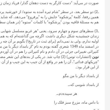
صورت در می‌آید: “دست کارگر به دست دهقان گذار/ فریاد زمان ز سین
ـ2) دو سطر بعد، در سطر “شام تیره آمده به ستوه/ از خورشید پر
همین رفقا، کلمۀ “پرشکوه” جایش‏ را به “پرفروغ” می‌دهد، که شای
هم به مسئلۀ قافیه بودن “پرشکوه” با کلمات “ستوه” (در همان سطر
ـ3) سطرهای سوم و چهارم سرود، یعنی “هر غریو مسلسل شهابی آتش
زندان جمشیدیه شکل دیگری داشت. اگرچه من گذاشته‌ام که به همی
اولیه ندارم، ولی بد نمی‌دانم (برای ثبت در تاریخ!) بگویم بر آن چ
در اسفند ماه 1349 شعری گفته بودم به نام “از بامداد دیگر
کتیرائی تغییراتی جزئی در آن دادم و نام کتیرائی را هم در آن آوردم و به 
نوین
(انتشارات توس‏) (2) چاپ شد. در یکی از بندهای
“چریکهای فدائی”، آن را هم در واقع از آن جیب به این جیب و از آن
از این قرار بود:ـ
از بامداد دیگر با من مگو
از بامداد شومی که،ـ
هر سپیده‌دم،ـ
با داس‏ ماه، مزرع سبز فلک را