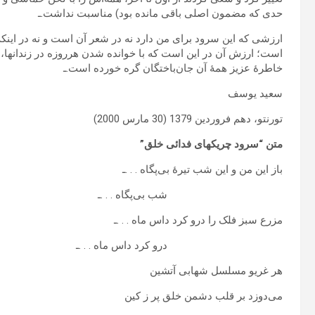
حدی که مضمون اصلی باقی مانده بود) مناسبت نداشت.ـ
ارزشی که این سرود برای من دارد نه در شعر آن است و نه در ای
است؛ ارزش‏ آن در این است که با خوانده شدن هرروزه در زندانها، د
خاطرۀ عزیز همۀ آن جان‌باختگان گره خورده است.ـ
سعید یوسف
تورنتو، دهم فروردین 1379 (30 مارس‏ 2000)
متن “سرود چریکهای فدائی خلق”
باز این من و این شب تیرۀ بی‌پگاه . . .ـ
شب بی‌پگاه . . .ـ
مزرع سبز فلک را درو کرد داس‏ ماه . . .ـ
درو کرد داس‏ ماه . . .ـ
هر غریو مسلسل شهابی آتشین
می‌دوزد بر قلب دشمن خلق پر ز کین