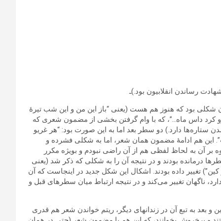
هادت رساندن انقلابیون بود.)ـ
ن شکلی بود که هنوز هم هست (یعنی “باز این من و این شب تیرۀ
و کرد داس‏ ماه…”، که با وام گرفتن بخشی از مضمون شعری که
ن ستاره‌ها دارد.) دو سطر بعد اما به این صورت بود: “هر غریو
. این هم ادامۀ مضمون همان شعر، اما به شکلی فشرده و
 بر آن به لحاظ لفظی هم از آن راضی نبودم و بویژه مکرر
ها درمانده بودند و در نتیجه آن را به شکلی که ذکر شد (یعنی
ن”) تغییر داده بودند. اشکال این شکل جدید در اینجاست که آن
دارد، ناگهان تغییر می‌کند و در نتیجه ارتباط میان سطرهای قبل و
وین و بعد به تبع آن در زندانهای دیگر، ریتم خواندن شعر هم قدری
 تند و پرخروش‏ بخوانند، که این هم با مضمون شعر (حتی در همان