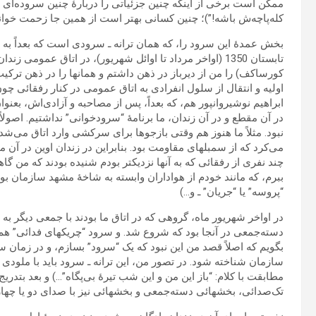
ممکن است برخی از اینکه چنین جزئیاتی را دربارۀ چنین سروده‌ای نق
کله‌پاچه‌ش‏ باشه!”)؛ چنین کسانی بهتر است از همین جا زحمت خواندن
بخش‏ عمدۀ این سرود را، که همان ترانه ـ سرودی است که بعداً 
تابستان 1350 (اواخر مرداد تا اوائل شهریور)، در اتاق عمو
کورساکف) را من از دیرباز در ذهن داشتم و همانها را در ذهن تر
اولیه و انتقال از سلول انفرادی به اتاق عمومی در کنار رفقائی چون ه
ابراهیم نوشیروانپور هم، که بعداً، پس‏ از مصاحبه و آزادی‌اش‏، بعنو
در آن مقطع و در آن زندان، ما برنامۀ “سرودخوانی” نداشتیم. اصولاً 
نبود. مثلاً ما هنوز هم وقتی بازجوها برای سرکشی وارد اتاق می‌شدن
می‌کرد که از سمبلهای مقاومت بود. بنابراین در زندان اوین در آن
چند نفری از رفقائی که به آنها نزدیکتر بودم شنیده بودند که من گاه
ببرم، که مانند خودم از هواداران وابسته به شاخۀ مشهد سازمان بود،
“پروسه” یا “جریان” ـ و…)
در اواخر شهریور ماه، گروهی که در اتاق ما بودند با جمعی دیگر ب
دسته‌جمعی در آنجا بود که شروع شد. و سرود “چریکهای فدائی” هم در 
بگویم که اصلاً قصد من این نبود که یک “سرود” بسازم، و در زمان س
سازمان شناخته شود. در تصور من، این ترانه ـ سرود باید با ملودی 
مطابقت با کلام: “باز این من و این شب تیرۀ بی‌پگاه”…) و بعد بتد
تک‌صدائی، بخشهائی دسته‌جمعی و بخشهائی نیز با صدای دو یا چهار 