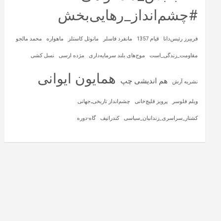
#چشم‌انداز_رهایی‌بخش
فریبرز رئیس‌دانا
قیام 1357
مانفرد فاسلر
مانوئل کاستلز
ماهواره‌
محمد مالجو
مقاومت_زندگی_است
موج‌های بلند سرمایه‌داری
مژده ارسی
نسل کشی
همایون ایوانی
هم اندیشی چپ
نشریه آرش
ویلم فلوسر
پرویز قلیچ‌خانی
چشم‌انداز تاریخی‌ـ‌جهانی
کشتار_سراسری_زندانیان_سیاسی
کندراتیف
گاه-دوره