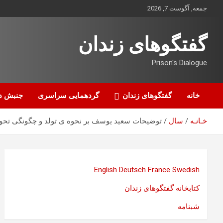
ه
جمعه, آگوست 7, 2026
حتوا
روید
گفتگوهای زندان
Prison's Dialogue
خانه
گفتگوهای زندان
گردهمایی سراسری
جنبش د
خـانـه
سال
توضیحات سعید یوسف بر نحوه ی تولد و چگونگی تحولا
English
Deutsch
France
Swedish
کتابخانه گفتگوهای زندان
شبنامه