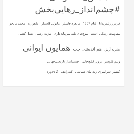
#چشم‌انداز_رهایی‌بخش
فریبرز رئیس‌دانا
قیام 1357
مانفرد فاسلر
مانوئل کاستلز
ماهواره‌
محمد مالجو
مقاومت_زندگی_است
موج‌های بلند سرمایه‌داری
مژده ارسی
نسل کشی
همایون ایوانی
هم اندیشی چپ
نشریه آرش
ویلم فلوسر
پرویز قلیچ‌خانی
چشم‌انداز تاریخی‌ـ‌جهانی
کشتار_سراسری_زندانیان_سیاسی
کندراتیف
گاه-دوره