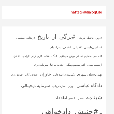
haftegi@dialogt.de
#برگی_از_تاریخ
#اوین_حافظه_تاریخی
#زندانی_سیاسی
#عباس_هاشمی
#فدایی
#قیام_علیه_اعدام
#نه_می_بخشیم_نه_فراموش_می‌کنیم
#نگاه_هفته
#ژن_ژیان_ئازادی
اخلاق
ارنست مندل
اکبر معصوم‌بیگی
تجدید ساختار سرمایه‌داری
خاوران
تهی‌دستان شهری
تکنولوژی اطلاعاتی
خیزش آبان
خیزش دی
دادگاه عباسی
سرمایه‌ دیجیتالی
دوران
سازمان‌یابی
شبنامه
عصر اطلاعات
عصر
ـ #جنبش_دادخواهی