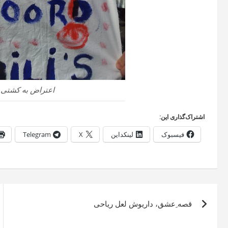
اعتراض به کشتی 
اشتراک‌گذاری این:
فیسبوک
لینکداین
X
Telegram
راهبری
قصه ِعشق، داریوش لعل ریاحی
نوشته