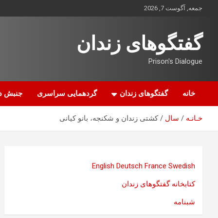
ه
جمعه, آگوست 7, 2026
حتوا
روید
گفتگوهای زندان
Prison's Dialogue
خانه
گفتگوهای زندان
گردهمایی سراسری
جنبش د
خـانـه
سال
کشتی زندان و شکنجه، بانو کیانی
English
Deutsch
France
Swedish
کتابخانه گفتگوهای زندان
شبنامه