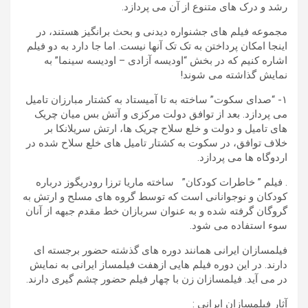
رشد و درک های متنوع از آن می پردازد.
مجموعه فیلم های جشنواره دیدنی و بحث برانگیز هستند، در
اینجا امکان پرداختن به تک تک آنها نیست. اما جا دارد به دو فیلم
اشاره کنیم که در بخش “اودیسه آزادی – اودیسه سینما” به
نمایش گذاشته می شوند!
۱- “صدای سکوت” ساخته به تا آمیستاد به کشتار مبارزان تامیل
می پردازد. بعد از توافق دولت مرکزی و آتش بس میان چریک
های تامیل و دولت و خلع سلاح چریک ها، ارتش سریلانکا بر
خلاف توافق، در سکوت به کشتار تامیل های خلع سلاح شده در
اردوگاه ها می پردازد.
. فیلم ” خاطرات کودکان” ساخته ماریا ترزا رودریگوز درباره
کودکان و نوجوانانی است که توسط گروه های مسلح و ارتش به
گروگان گرفته شده و به عنوان سربازان خط مقدم جبهه از آنان
سوء استفاده می شود.
فیلمسازان ایرانی همانند دوره های گذشته حضور برجسته ای
دارند. در این دوره فیلم هایی ازهفت فیلمساز ایرانی به نمایش
در می آید. فیلمسازان زن با چهار فیلم حضور چشم گیری دارند.
آثار فیلمسازان ایرانی :