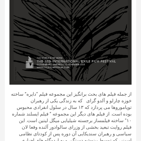
از جمله فیلم های بحث برانگیز این مجموعه فیلم “دایره” ساخته
خوزه چارلو و آلدو گرای که به زندگی یکی از رهبران
توپاموروها می پردازد که ۱۳ سال در سلول انفرادی محبوس
بوده است. از فیلم های دیگر این مجموعه ” فیلم ایسلند شماره
۱۰″ ساخته فیلمساز برجسته شیلیایی میگل لیتین است. این
فیلم روایت تبعید بخشی از وزرای سالوادور آلنده وفعا لان
سیاسی و رهبران سندیکایی آن دوره پس از کودتای نظامی
است ، که توسط پینوشه دستگیر و به اردوگاه های اجباری