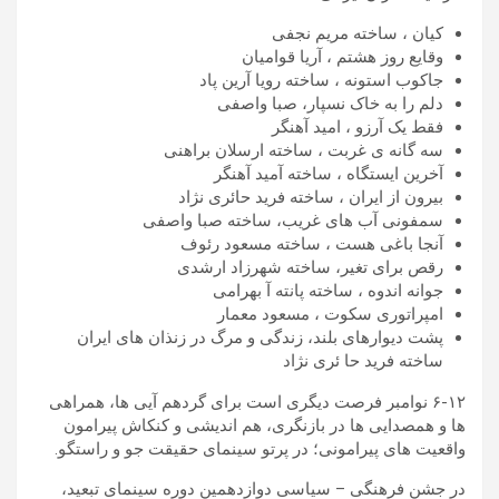
کیان ، ساخته مریم نجفی
وقایع روز هشتم ، آریا قوامیان
جاکوب استونه ، ساخته رویا آرین پاد
دلم را به خاک نسپار، صبا واصفی
فقط یک آرزو ، امید آهنگر
سه گانه ی غربت ، ساخته ارسلان براهنی
آخرین ایستگاه ، ساخته آمید آهنگر
بیرون از ایران ، ساخته فرید حائری نژاد
سمفونی آب های غریب، ساخته صبا واصفی
آنجا باغی هست ، ساخته مسعود رئوف
رقص برای تغیر، ساخته شهرزاد ارشدی
جوانه اندوه ، ساخته پانته آ بهرامی
امپراتوری سکوت ، مسعود معمار
پشت دیوارهای بلند، زندگی و مرگ در زنذان های ایران
ساخته فرید حا ئری نژاد
۶-۱۲ نوامبر فرصت دیگری است برای گردهم آیی ها، همراهی
ها و همصدایی ها در بازنگری، هم اندیشی و کنکاش پیرامون
واقعیت های پیرامونی؛ در پرتو سینمای حقیقت جو و راستگو.
در جشن فرهنگی – سیاسی دوازدهمین دوره سینمای تبعید،