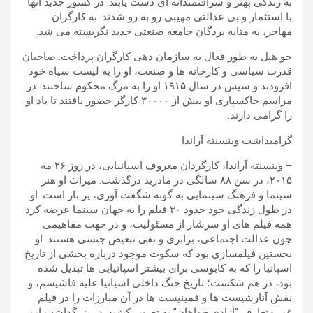
به زندگی بهتر و شرافتمندانه ای دست یابند. در کشور جدید آنها
با استثمار و بی عدالتی مهیبی رو به رو شدند. به کارگران
مهاجر، به مثابه بردگان جامعه صنعتی جدید نگریسته می شد.
جو هیل به طور فعال به سازمان دهی کارگران پرداخت. صاحبان
قدرت سیاسی و کارخانه ها و صنعت، او را به لیست سیاه خود
افزودند و سپس در سال ۱۹۱۵ او را به مرگ محکوم ساختند. در
مراسم خاکسپاری او بیش از ۳۰۰۰۰ کارگر حضور یافتند تا یاد او
را گرامی دارند.
گرامیداشت وینسنته آراندا
– وینسنته آراندا، کارگردان معروف اسپانیایی، در روز ۲۶ مه
۲۰۱۵، در سن ۸۸ سالگی در مادرید درگذشت. میراث او هنر
سینما و فرهنگ سینمایی به گونه شگفت آوری، پر بار است. او
در طول زندگی خود حدود ۳۰ فیلم را به جهان سینما عرضه کرد.
همه فیلم های او سرشار از مسئولیت، و در جهت مفاهیمی
چون عدالت اجتماعی، برابری و نفی تبعیض جنسی هستند. او
نخستین فیلمسازی بود که سکوت موجود درباره بخشی از تاریخ
اسپانیا را که به کابوسی برای بیشتر اسپانیایی ها تبدیل شده
بود، در هم شکست؛ تاریخ جنگ داخلی اسپانیا علیه فاشیسم، و
نقش آنارشیست ها و فمینیست ها در آن مبارزات را در فیلم
غیر متعارف “آزادی خواهان” به تصویر کشید. در بزرگداشت این