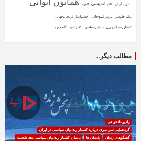
همایون ایوانی
هم اندیشی چپ
نشریه آرش
ویلم فلوسر
پرویز قلیچ‌خانی
چشم‌انداز تاریخی‌ـ‌جهانی
کشتار_سراسری_زندانیان_سیاسی
کندراتیف
گاه-دوره
مطالب دیگر...
رادیو دادخواهی
گردهمایی سراسری درباره کشتار زندانیان سیاسی در ایران
گفتگوهای زندان
یادمان ها
یادمان کشتار زندانیان سیاسی دهه شصت