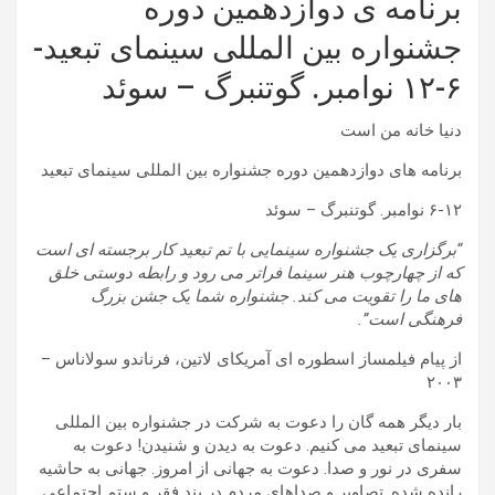
برنامه ی دوازدهمین دوره
جشنواره بین المللی سینمای تبعید-
۶-۱۲ نوامبر. گوتنبرگ – سوئد
دنیا خانه من است
برنامه های دوازدهمین دوره جشنواره بین المللی سینمای تبعید
۶-۱۲ نوامبر. گوتنبرگ – سوئد
“برگزاری یک جشنواره سینمایی با تم تبعید کار برجسته ای است
که از چهارچوب هنر سینما فراتر می رود و رابطه دوستی خلق
های ما را تقویت می کند. جشنواره شما یک جشن بزرگ
فرهنگی است”.
از پیام فیلمساز اسطوره ای آمریکای لاتین، فرناندو سولاناس –
۲۰۰۳
بار دیگر همه گان را دعوت به شرکت در جشنواره بین المللی
سینمای تبعید می کنیم. دعوت به دیدن و شنیدن! دعوت به
سفری در نور و صدا. دعوت به جهانی از امروز. جهانی به حاشیه
رانده شده. تصاویر و صداهای مردم در بند فقر و ستم اجتماعی.