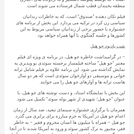
منطقه یخبندان قطب شمال فرستاده می شوند است.
فیلم تکان دهنده “صندوق” است، که به خاطرات زندانیان
سیاسی زن کرد در ترکیه می پردازد. این بخش از برنامه های
جشنواره با حضور برخی از زندانیان سیاسی مربوط به این
کشورها و جلسه گفتگوی با آنها همراه خواهد بود.
شب یادبود جو هیل
– در گرامیداشت خاطره جو هیل، در برنامه ی ویژه ای فیلم
معتبر “جو هیل” ساخته فیلمساز برجسته سوئدی بو ویدبری به
نمایش گذاشته می شود. این برنامه علاوه بر فیلم شامل ترانه
خوانی و موسیقی دو آوازخوان سوئدی است که هر دو سال
هاست ترانه ها و آوازهای جو هیل را می خوانند.
این بخش با نمایشگاه اسناد، و دست نوشته های جو هیل، با
عنوان “جو هیل؛ شهیدی از شهر یوله سوئد” تکمیل می شود.
همزمان با برگزاری جشنواره سینمای تبعید، صد سال از زمان
اعدام جو هیل در آمریکا به جرم مبارزه برای برابری می گذرد.
جو هیل – همراه با میلیون ها انسان محروم و فقیر – به خاطر
فقر، مجبور به ترک کشور سوئد و ورود به آمریکا شدند تا در آنجا