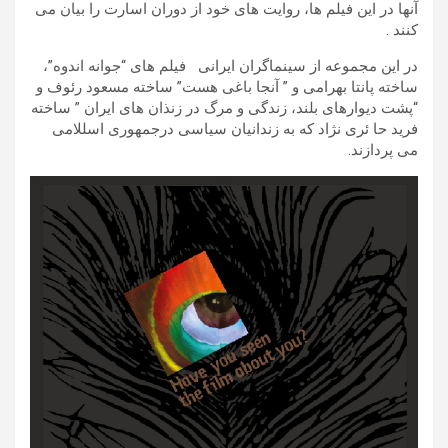
آنها در این فیلم ها، روایت های خود از دوران اسارت را بیان می
کنند .
در این مجموعه از سینماگران ایرانی فیلم های “جوانه اندوه”،
ساخته پانتا بهرامی و ” آنجا باغی هست” ساخته مسعود رئوف و
“پشت دیوارهای بلند، زندگی و مرگ در زنذان های ایران ” ساخته
فرید حا ئری نژاد که به زندانیان سیاسی درجمهوری اسللامی
می پردازند.