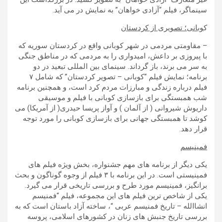
سینماگر، فیلم “آزادی خواهان” به نمایش در می آید.
ک
وبانی؛ تصویری از کردستان
– مقاومتی مردمی در شهر کوبانی واقع در کردستان سوریه که
با پیروزی بر داعش، امیدواری را به مردمی که در مناطق جنگی
به سر می برند، باز گرداند. سینمای بین المللی تبعید در دو
برنامه؛ نمایش فیلم “کوبانی – تصویر کردستان” که شامل ۷
فیلم درباره زندگی و مبارزات مردم کرد است، و همچنین برنامه
شب همبستگی برای بازسازی کوبانی با فیلم و موسیقی
داریوش شیروانی ( از آلمان ) و آواز پریسا حیدری( از آمریکا) می
کوشد تا همبستگی جهانی برای بازسازی کوبانی را مورد توجه
قرار دهد.
فمینیسم
یکی دیگر از برنامه های مهم جشنواره، بخش ویژه فیلم های
فمینیستی است. در این برنامه با ۳ فیلم از وجوه گوناگون و بحث
برانگیز، فمینیسم مورد طرح و بررسی تاریخی قرار می گیرد.
یکی از شاخص ترین فیلم های این مجموعه، فیلم “فمنیسم
انشاالله – تاریخ فمنیسم عربی “، ساخته آزاد باستان است که به
بررسی تاریخ جنبش های زنان در کشورهای اسلامی، پروسه