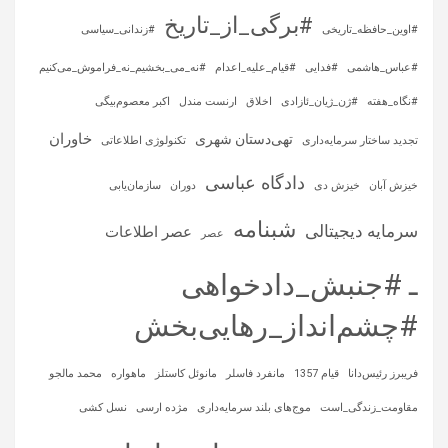
#برگی_از_تاریخ
#اوین_حافظه_تاریخی
#زندانی_سیاسی
#عباس_هاشمی
#فدایی
#قیام_علیه_اعدام
#نه_می_بخشیم_نه_فراموش_می‌کنیم
#نگاه_هفته
#ژن_ژیان_ئازادی
اخلاق
ارنست مندل
اکبر معصوم‌بیگی
خاوران
تهی‌دستان شهری
تجدید ساختار سرمایه‌داری
تکنولوژی اطلاعاتی
دادگاه عباسی
خیزش آبان
خیزش دی
دوران
سازمان‌یابی
شبنامه
سرمایه‌ دیجیتالی
عصر اطلاعات
عصر
ـ #جنبش_دادخواهی
#چشم‌انداز_رهایی‌بخش
فریبرز رئیس‌دانا
قیام 1357
مانفرد فاسلر
مانوئل کاستلز
ماهواره‌
محمد مالجو
مقاومت_زندگی_است
موج‌های بلند سرمایه‌داری
مژده ارسی
نسل کشی