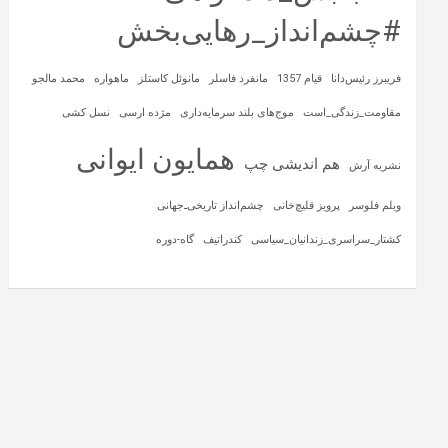
#چشم‌انداز_رهایی‌بخش
فریبرز رئیس‌دانا
قیام 1357
مانفرد فاسلر
مانوئل کاستلز
ماهواره‌
محمد مالجو
مقاومت_زندگی_است
موج‌های بلند سرمایه‌داری
مژده ارسی
نسل کشی
همایون ایوانی
هم اندیشی چپ
نشریه آرش
ویلم فلوسر
پرویز قلیچ‌خانی
چشم‌انداز تاریخی‌ـ‌جهانی
کشتار_سراسری_زندانیان_سیاسی
کندراتیف
گاه-دوره