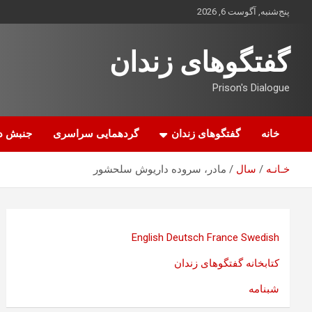
ه
پنج‌شنبه, آگوست 6, 2026
حتوا
روید
گفتگوهای زندان
Prison's Dialogue
خانه
گفتگوهای زندان
گردهمایی سراسری
جنبش د
خـانـه
سال
مادر، سروده داریوش سلحشور
English
Deutsch
France
Swedish
کتابخانه گفتگوهای زندان
شبنامه