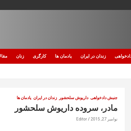
ادخواهی
زندان در ایران
یادمان ها
کارگری
زنان
مقال
جنبش دادخواهی
داریوش سلحشور
زندان در ایران
یادمان ها
مادر، سروده داریوش سلحشور
نوامبر 27, 2015
Editor