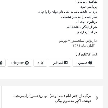
هیاهوی زمانه را
پروایش نبود.
دردانه عاشقی که به یکی نام جهان را وا نهاد.
سرایشی را به ساز نشست
درنابودی جلادان
هم از اینگونه عاشقانه،
در آستان آزادی.
داریوش سلحشور –تورنتو
٢۰آبان ماه ١٣٩٤
اشتراک‌گذاری این:
فیسبوک
لینکداین
X
Telegram
راهبری
برگی از دفتر ایام (سی و نه)- بهمن(حسن) رادمریخی،
نوشته
نوشته اکبر معصوم بیگی