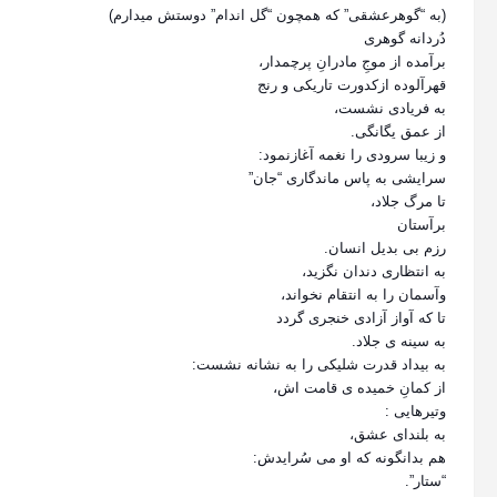
(به “گوهرعشقی” که همچون “گل اندام” دوستش میدارم)
دُردانه گوهری
برآمده از موجِ مادرانِ پرچمدار،
قهرآلوده ازکدورت تاریکی و رنج
به فریادی نشست،
از عمق یگانگی.
و زیبا سرودی را نغمه آغازنمود:
سرایشی به پاس ماندگاری “جان”
تا مرگ جلاد،
برآستان
رزم بی بدیل انسان.
به انتظاری دندان نگزید،
وآسمان را به انتقام نخواند،
تا که آواز آزادی خنجری گردد
به سینه ی جلاد.
به بیداد قدرت شلیکی را به نشانه نشست:
از کمانِ خمیده ی قامت اش،
وتیرهایی :
به بلندای عشق،
هم بدانگونه که او می سُرایدش:
“ستار”.