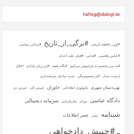
haftegi@dialogt.de
#برگی_از_تاریخ
#اوین_حافظه_تاریخی
#زندانی_سیاسی
#عباس_هاشمی
#فدایی
#قیام_علیه_اعدام
#نه_می_بخشیم_نه_فراموش_می‌کنیم
#نگاه_هفته
#ژن_ژیان_ئازادی
اخلاق
ارنست مندل
اکبر معصوم‌بیگی
تجدید ساختار سرمایه‌داری
خاوران
تهی‌دستان شهری
تکنولوژی اطلاعاتی
خیزش آبان
خیزش دی
دادگاه عباسی
سرمایه‌ دیجیتالی
دوران
سازمان‌یابی
شبنامه
عصر اطلاعات
عصر
ـ #جنبش_دادخواهی