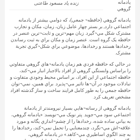
يادمانه
زنده یاد مسعود طاعتی
گروهي
يادمانه گروهي (حافظه¬ جمعي)، که دوامي بيشتر از يادمانه
اجتماعي دارد, بر بستر چهار عامل زبان، زمان، مکان و تجارب
مشترک شکل مي¬گيرد. زبان مهم¬ترين و ثابت¬ترين عنصر در
حافظه يک گروه است. عنصر زمان و مکان براي به ثبت رساندن
رخدادها هستند و رخدادها، موضوعي براي شکل¬گيري تجربة
مشترک.
در حالي که حافظه فردي هم زمان يادمانه¬هاي گروهي متفاوتي
را براساس وابستگي گروهي از افراد بالاجبار انبار مي¬کند،
حافظه اجتماعي از اين افراد، بر اساس محيط وجودي متفاوت و
تبادلات موجود در آن¬ها تاثير مي¬پذيرد. براي همين، نمي¬توان
حافظه جمعي را به طور کامل فرايند ساخت و ساز گذشته افراد
مشخص تعريف کرد.
يادمانه گروهي از رسانه¬هايي بسيار نيرومندتر از يادمانة
اجتماعي سود مي¬جويد. پتر نويک مي¬نويسد: «يادمانه گروهي،
به بياني ساده شده، رخدادها را از چشم¬اندازي يگانه و مورد
علاقه¬اش مي¬نگرد، چندمعنايي را تحمل نمي¬کند، رخدادها را
به چند الگوي اساطيري مي¬کاهد.» در يادمانه گروهي،