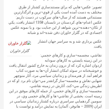
تصوير: عکس¬هايي که براي مستندسازي کشتار از طرق
مختلف به دست آمده است يکي از قوي¬ترين و اثرگذارترين
مستنداتي هستند که از سال¬هاي سرکوب در دست داريم:
عکس اعدام¬هاي کردستان در تابستان 1358 انتشار يافت، يکي
از تکان¬دهنده¬ترين شواهد از اين جنايت بود. و يا نمونه عکس
اجسادي که در گلزار خاوران دفن شده¬اند و شبانه
عکس برداري شد و به سراسر جهان انتشار
يافت.
گلزار خاوران
نقاشي، مجسمه¬سازي و کارهاي حجمي:
در اين زمينه بايستي به کارهاي سودابه
اردوان اشاره کرد که از درون زندان به خارج کشور انتقال يافت
و خوشبختانه در سوئد امکان انتشار آن¬ها به صورت کتاب
فراهم آمد. از هنرمندان و زندانيان سياسي مرد، آثار منوچهر
شهابي نقاش و مجسمه¬ساز گرانقدر مي¬توان نام برد. او که در
اطريش زندگي مي¬کند، آثارش در زمينه نقاشي،
مجسمه¬سازي و کارهاي حجمي، از جمله کارهای موفق در اين
زمينه است. بخشی از نقاشي¬ها و کارهای حجمی وي، در
سومين گردهمايي سراسري درباره کشتار زندانيان سياسي در
ايران (2009 – هانوفر، آلمان) به نمايش درآمد و توانست با