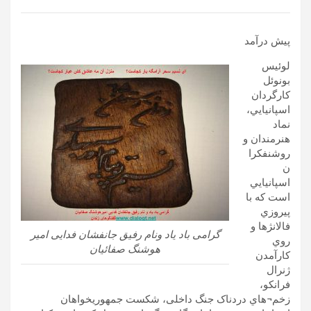
پيش درآمد
لوئيس
بونوئل
کارگردان
اسپانيايي،
نماد
هنرمندان و
روشنفکرا
ن
اسپانيايي
است که با
پيروزي
فالانژها و
گرامی باد یاد ونام رفیق جانفشان فدایی امیر
روي
هوشنگ صفائیان
کارآمدن
ژنرال
فرانکو،
زخم¬هاي دردناک جنگ داخلی، شکست جمهوريخواهان