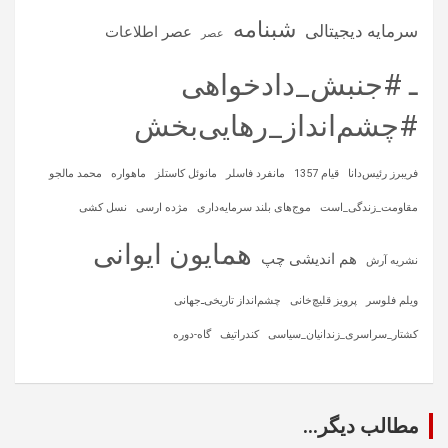
شبنامه
سرمایه‌ دیجیتالی
عصر اطلاعات
عصر
ـ #جنبش_دادخواهی
#چشم‌انداز_رهایی‌بخش
فریبرز رئیس‌دانا
قیام 1357
مانفرد فاسلر
مانوئل کاستلز
ماهواره‌
محمد مالجو
مقاومت_زندگی_است
موج‌های بلند سرمایه‌داری
مژده ارسی
نسل کشی
همایون ایوانی
هم اندیشی چپ
نشریه آرش
ویلم فلوسر
پرویز قلیچ‌خانی
چشم‌انداز تاریخی‌ـ‌جهانی
کشتار_سراسری_زندانیان_سیاسی
کندراتیف
گاه-دوره
مطالب دیگر...