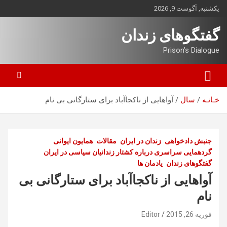
ه
یکشنبه, آگوست 9, 2026
حتوا
روید
گفتگوهای زندان
Prison's Dialogue
خـانـه
سال
آواهایی از ناکجاآباد برای ستارگانی بی نام
جنبش دادخواهی
زندان در ایران
مقالات
همایون ایوانی
گردهمایی سراسری درباره کشتار زندانیان سیاسی در ایران
گفتگوهای زندان
یادمان ها
آواهایی از ناکجاآباد برای ستارگانی بی
نام
فوریه 26, 2015
Editor