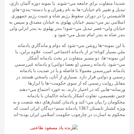
شديدا متفاوت براي جامعه مي¬شوند. يا نمونه دوره آلمان نازي،
تبديل و تغيير نام خيابان¬ها به نام رهبران و يا دسته¬بندي¬هاي
فاشيستي را در دوران سقوط رژيم شاه و تثبيت رژيم جمهوري
اسلامي نيز مي¬بينيم: خيابان پهلوي به خيابان مصدق و سپس به
خيابان ولي¬عصر تبديل مي¬شود! بندر پهلوي به بندر انزلي ولي
بندر شاه به بندر امام تبديل مي¬شود و…
با اين نمونه¬ها روشن مي¬شود که دوام و ماندگاري يادمانه
ملي بسيار کوتاه¬تر از يادمانه اجتماعي است. علاوه براين، با
اين نمونه¬ها، دو مسير متفاوت در بحث يادمانه آشکار
مي¬شود: يادمانه رسمي (و بعضا دولتي) و يادمانه غيررسمي.
يادمانه غيررسمي معمولا با فاصله و يا در ضديت با يادمانه
رسمي و دولتي قرار دارد. بسياري از آنان، پاسخي هستند در
مقابل روايت رسمي که از سوي حکومت¬ها با ابزارها
ورسانه¬هايي که در اختيار دارند، به خورد اجتماع مي¬دهند.
چنين تقسيمي، تفاوت آشکار يادمانه حاکمان با يادمانه
محکومان را بيان مي¬کند و يادمان کشتارهاي دهه شصت و به
ويژه کشتار تابستان 1367 يادمانة ستم¬ديدگان ايران است که
محکوم به اسارت در چارچوب حکومت اسلامي ايران بوده¬اند.