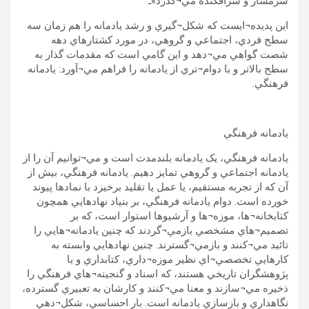
شرمسار و سرافکنده مي¬گذرد»ـ
اين پديده¬ايست که شکل¬گيري و رشد يادمانه را هم زمان سه
سطح فردي، اجتماعي و گروهي، در مورد کشتارهاي دهه
شصت گواهي مي¬دهد و اين گامي است که مقدمات گذار به
سطح بالاتر و با دوام¬تري از يادمانه را فراهم مي¬آورد: يادمانه
فرهنگي.
يادمانه فرهنگي
يادمانه فرهنگي، يک يادمانه بلندمدت است و مي¬توانيم آن را از
يادمانه اجتماعي و گروهي تمايز دهيم. يادمانه فرهنگي، بيش از
آن که از تجربه مستقيم، يا عمل يا تقليد برخيزد با نمادها پيوند
خورده است. دوام يادمانه فرهنگي، بر بنياد نهادهايي همچون
کتابخانه¬ها، موزه¬ها و آرشيوها استوار است، که بر
تصميم¬هاي مشخصي بازمي¬گردند که چنين يادمانه¬هايي را
تائيد مي¬کنند و بازمي¬گسترند. چنين نهادهايي وابسته به
کارهايي تخصصي¬اي نظير موزه¬داري، کتابداري و يا
پژوهشگران تاريخي هستند، که اسناد و گنجينه¬هاي فرهنگي را
ذخيره مي¬سازند و معنا مي¬کنند و کارشان به تعبيري گسترده،
نگاهداري و بازسازي يادمانه است. بار احساسي، شکل¬دهي