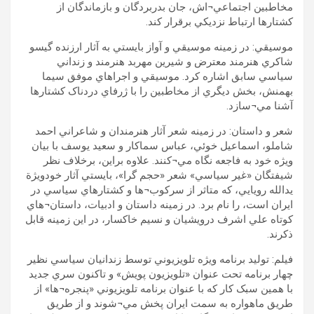
مخاطبين اجتماعي¬اش، جان بدربردگان و بازماندگان از
کشتارها ارتباط نزديکي برقرار کند.
موسيقي: در زمينه موسيقي و آواز بايستي به آثار ارزنده گيسو
شاکري هنرمند معترض و شيرين مهربد هنرمند و زنداني
سياسي سابق اشاره کرد. موسيقي و اجراهاي موفق سيما
بهمنش، بخش ديگري از مخاطبين را با ژرفاي دردناک کشتارها
آشنا مي¬سازد.
شعر و داستان: در زمينه شعر آثار هنرمندان و شاعراني احمد
شاملو، اسماعيل خوئي، عباس سماکار و سعيد يوسف با بيان
ويژه خود به فاجعه نگاه مي¬کنند. علاوه براين، برخلاف نظر
شيفتگان «غير سياسي» شعر «حجم گرا»، بايستي آثار خودويژة
يدالله رويايي، که متاثر از سرکوب¬ها و کشتارهاي سياسي در
ايران است، را نام برد. در زمينه داستان و ادبيات، داستان¬هاي
کوتاه علي اشرف درويشيان و نسيم خاکسار، در اين زمينه قابل
ذکرند.
فيلم: توليد برنامه ويژه تلويزيوني توسط زندانيان سياسي نظير
چهار برنامه تحت عنوان «تلويزيون پويش» و تاکنون سري جديد
با همين سبک کار که با عنوان برنامه تلويزيوني «پنجره¬ها» از
طريق ماهواره به سمت ايران پخش مي¬شوند و از طريق