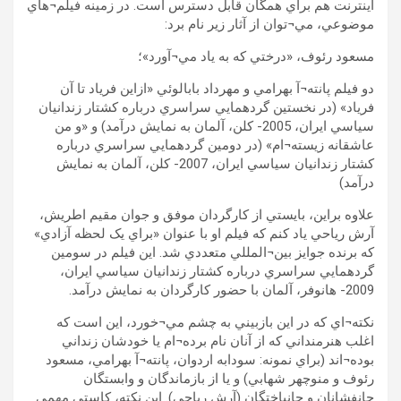
اينترنت هم براي همگان قابل دسترس است. در زمينه فيلم¬هاي
موضوعي، مي¬توان از آثار زير نام برد:
مسعود رئوف، «درختي که به ياد مي¬آورد»؛
دو فيلم پانته¬آ بهرامي و مهرداد بابالوئي «ازاين فرياد تا آن
فرياد» (در نخستين گردهمايي سراسري درباره کشتار زندانيان
سياسي ايران، 2005- کلن، آلمان به نمايش درآمد) و «و من
عاشقانه زيسته¬ام» (در دومين گردهمايي سراسري درباره
کشتار زندانيان سياسي ايران، 2007- کلن، آلمان به نمايش
درآمد)
علاوه براين، بايستي از کارگردان موفق و جوان مقيم اطريش،
آرش رياحي ياد کنم که فيلم او با عنوان «براي يک لحظه آزادي»
که برنده جوايز بين¬المللي متعددي شد. اين فيلم در سومين
گردهمايي سراسري درباره کشتار زندانيان سياسي ايران،
2009- هانوفر، آلمان با حضور کارگردان به نمايش درآمد.
نکته¬اي که در اين بازبيني به چشم مي¬خورد، اين است که
اغلب هنرمنداني که از آنان نام برده¬ام يا خودشان زنداني
بوده¬اند (براي نمونه: سودابه اردوان، پانته¬آ بهرامي، مسعود
رئوف و منوچهر شهابي) و يا از بازماندگان و وابستگان
جانفشانان و جانباختگان (آرش رياحي). اين نکته، کاستي مهمي