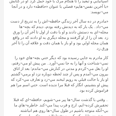
اسپانيايي و تبعيد را تا هنگام مرگ با خود حمل کرد. او در کتابش
«با آخرين نفس¬هايم» فصلي با عنوان «حافظه» دارد و در آنجا
مي¬نويسد:
«مادرم در ده سال آخر زندگي حافظه¬اش را به تدريج از دست
مي¬داد… يک بار که به ديدنش رفته بودم، ديدم که بچه¬ها
مجله¬اي به دستش دادند و او با دقت از اول تا آخر آن را ورق
زد. بعد آن را از او گرفتند و مجله ديگري به او دادند که در واقع
همان مجله اولي بود و او باز با همان دقت و علاقه آن را تا آخر
ورق زد.
کار مادرم به جايي رسيده بود که ديگر حتي بچه¬هاي خود را
نمي¬شناخت و آنها را به جا نمي¬آورد… من پيش او مي¬رفتم،
او را بغل مي¬کردم و مدتي در کنارش مي¬ماندم؛ بعد از اتاق
بيرون مي¬آمدم و پس از چند لحظه دوباره نزد او برمي¬گشتم.
او باز با حالت قبلي به رويم لبخند مي¬زد و تعارف مي¬کرد که
پيش او بنشينم، انگار که قبلا مرا نديده است. حتي اسم مرا هم
فراموش کرده بود.
… وقتي با گذشت سال¬ها پير مي¬شويم، حافظه¬اي که قبلا
تحقيرش کرده¬ايم، ارج و قرب پيدا مي¬کند. خاطره¬هاي ما
بي¬آنکه متوجه باشيم در طول سال¬ها روي هم انباشته