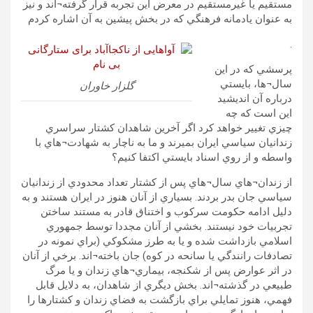
مستقيم يا غيرمستقيم در معرض اين تجربه قرار گرفته¬اند و نيز
به عنوان يادمانه فرهنگي که در بخش پيشين به آن اشاره کردم
.
پرسشي که در اين
سال¬ها، بايستي
گلزار خاوران
درباره آن انديشيد
اين است که چه
چيزي تغيير خواهد کرد اگر آخرين شاهدان کشتار سراسري
زندانيان سياسي ايران بميرند و ما به ناچار به شهادت¬هاي با
واسطه و از روي اسناد بايستي اکتفا کنيم؟
از زندان¬هاي سال¬هاي پس از کشتار تعداد محدودي از زندانيان
سياسي جان بدر بردند. بسياري از آنان هنوز در ايران هستند و به
دليل ادامه حکومت سرکوب و اختناق قادر به مستند ساختن
تجربيات خود نيستند. بخشي از آنان مجددا توسط جمهوري
اسلامي بازداشت شده و يا به طرز مشکوکي (براي نمونه در
تصادفات رانندگي يا سانحه در کوه) جان باخته¬اند. برخي از آنان
در اثر عوارض پس از شکنجه، بيماري¬هاي زندان و يا مرگ
طبيعي در گذشته¬اند. بخش ديگري از شاهدان، به دلايل قابل
فهمي، هنوز تمايلي براي بازگشت به فضاي زندان و کشتارها را