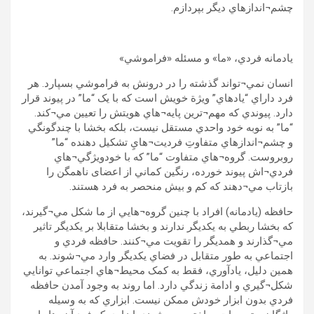
چشم¬اندازهاي ديگر بپردازم.
يادمانه فردي، «ما» و مسئله «فراموشي»
انسان نمي¬تواند گذشته را در درونش به فراموشي بسپارد. هر
فرد داراي “يادهاي” ويژة خويش است که با يک “ما” در پيوند قرار
دارد. پيوندي که مهم¬ترين پايه¬هاي هويتش را تعيين مي¬کند.
“ما” به نوبه خود واحدي مستقل نيست، بلکه بخشا با چندگونگي
و چشم¬اندازهاي متفاوتِ فرديت¬هايِ تشکيل دهنده “ما”
روبروست. گروه¬هاي متفاوت “ما” که با خودويژگي¬هاي
فردي¬اش پيوند خورده، رنگين کماني از اعضای ناهمگن را
بازتاب مي¬دهند که کم و بيش منحصر به فرد هستند.
حافظه (يادمانه) افراد با چنين گروه¬هايي از ما شکل مي¬گيرند،
که بخشا ربطي به يکديگر ندارند و بخشا متقابلا بر يکديگر تاثير
مي¬گذارند و همديگر را تقويت مي¬کنند. حافظه فردي و
اجتماعي به طور متقابل در فضاي يکديگر وارد مي¬شوند. به
همين دليل، يادآوري، فقط به کمک محيط¬هاي اجتماعي توانايي
شکل¬گيري و ادامة زندگي دارد. اما روند به وجود آمدن حافظه
فردي بدون ابزار خودش ممکن نيست. ابزاري که به وسيله