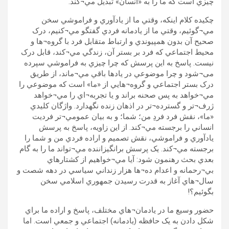
چيزي است که ما را به «انسان» تبديل مي¬کند.
چکيده کلام اينکه، وقتي ما از يادآوري و فراموشي سخن
مي¬گوئيم، وقتي ما از يادمانه فردي گفتگو مي¬کنيم، درک
صحيح آن بدون همپيوندي و ارتباط متقابل فرد با گروه¬ها و
محيط اجتماعي که فرد بر بستر آن، زندگي مي¬کند، قابل درک
نيست. پاسخ به اين پرسش که چرا چيزي به فراموشي سپرده
می¬شود و چرا موضوعي در يادها باقي مي¬ماند، از طريق
درک بستر اجتماعي و گروه¬هايي از «ما» است که موضوعي را
مي¬خواهد به پس صحنه براند و يا تجربه¬اي را مي¬خواهد
ژرف¬تر و گسترده¬تر در اذهان زنده نگهدارد. واژگان کليدي
«ما»، نقش فرد فردِ من؛ شما؛ و به بيان عمومي¬تر فرديت
انساني را برجسته مي¬کند. از اين زاويه، پاسخ به پرسش
يادآوري و فراموشي، نقش تصميم و اراده فردي من و شما را
برجسته مي¬کند. يک پرسش برانگيزاننده مي¬تواند ما را به گام
بعدي بحث رهنمون شود: آيا مي¬خواهيم از کشتارهاي
بي¬رحمانه و اعدام ده¬ها هزار زنداني سياسي در دهه شصت و
سال¬هاي آغاز به قدرت رسيدن جمهوري اسلامي سخن
بگوئيم؟!
حضور وسيع ما در يادمان¬هاي مختلف، پاسخ و اراده ما براي
شکل دادن به يک حافظه (يادمانه) اجتماعي و جمعي است. اما