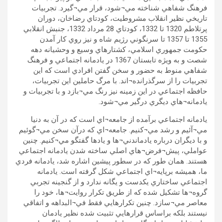
فرهنگ شفاهي شناخته مي¬شود، قرار مي¬گيرد. تجربيات
تاريخي نظير انقلاب مشروطيت، کودتاي رضاخان، دوران
پرتلاطم 1320 تا 1332، کودتاي 28 مرداد 1332، جنبش انقلابي
1355 تا 1357 تا سرنگوني رژيم شاه و نيز روي کار آمدن
حکومت جمهوري اسلامي، کشتارهاي وسيع و وحشيانه دهه
شصت و به ويژه تابستان 1367 در يادمانه اجتماعي و فرهنگ
شفاهي منوط به حضور و سخن گفتن افرادي است که اين
تجربيات را از سرگذرانده¬اند. با مرگ حاملين اين تجربيات،
حافظه اجتماعي در اين زمينه نيز رنگ مي¬بازد و با تجربيات و
يادمانه¬هاي ديگري درگير مي¬شود.
يادمانه اجتماعي برآمده از جامعه¬اي است که در آن به دنيا
مي¬آئيم و رشد مي¬کنيم. جامعه¬اي که درآن سخن مي¬گوئيم
و با ديگران درباره يادماندني¬ها و يادها گفتگو مي¬کنيم. چنين
عواملي، پيش¬فرض¬هاي اصلي ساخته شدن يادمانه اجتماعي
هستند. همان طور که در سطور پيشين اشاره شد، يادمانه فردي
ما، هميشه برپايه¬اي اجتماعي شکل گرفته است. يادمانه
اجتماعي ساختاري يکدست و يگانه ندارد و از گنجينه تجربي
گروه¬ها تشکيل شده که از طريق تکرار روايت¬ها، خود را
معاصر مي¬سازد. چنين تکرارهايي فقط في¬البداهه و اتفاقي
نيستند بلکه براساس قرارهايي تثبيت شده نظير يادمان