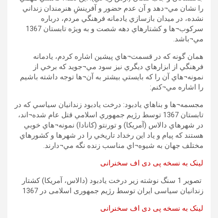
را نشان مي¬دهد و آن عدم حضور و آفرينشِ هنرمندان زنداني
نشده، در ميدان بازسازي يادمانه فرهنگي مردم، درباره
سرکوب¬ها و کشتارهاي دهه شصت و به ويژه تابستان 1367
مي¬باشد.
همان گونه که در قسمت¬هاي پيشين اشاره کردم، يادمانه
فرهنگي از ابزارهاي ديگري نيز سود مي¬جويد که برخي از
نمونه¬هاي آن را که بايستي بيشتر به آن¬ها توجه داشته باشيم
را اشاره مي¬کنم:
مجسمه¬ها و بناهاي يادبود: درخت يادبود زندانيان سياسي که در
تابستان 1367 توسط رژيم جمهوري اسلامي قتل عام شده¬اند،
در شهرهاي دالاس (آمريکا) و تورنتو (کانادا) نمونه¬هاي خوبي
هستند که پيام و ياد اين رخداد تاريخي را در شهرها و کشورهاي
مختلف جهان به شيوه¬اي مناسب زنده نگه مي¬دارند.
لینک به نسخه پی دی اف سخنرانی
تصوير 1 سنگ نوشته زیر درخت يادبود (دالاس، آمريکا) کشتار
زندانيان سياسی ايران توسط رژيم جمهوری اسلامی در 1367
لینک به نسخه پی دی اف سخنرانی