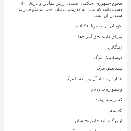
هجوم جمهوري اسلامي ايستاد، ارزش نمادين و تاريخي¬اي
دست يافته که بياني به قدرتمندي بيان احمد شاملو قادر به
ستودن آن است:
ـ«وينان دل به دريا افکنانند،ـ
به پاي دارنده¬ي آتش¬ها
زندگاني
دوشادوش مرگ
پيشاپيش مرگ
هماره زنده از آن پس که با مرگ
و همواره بدان نام
که زيسته بودند،ـ
که تباهي
از درگاه بلند خاطره¬اشان