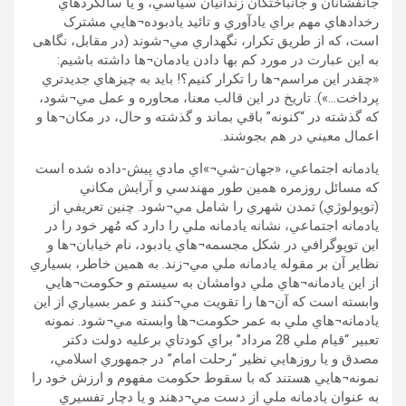
جانفشانان و جانباختگان زندانيان سياسي، و يا سالگردهاي
رخدادهاي مهم براي يادآوري و تائيد يادبوده¬هايي مشترک
است، که از طريق تکرار، نگهداري مي¬شوند (در مقابل، نگاهی
به اين عبارت در مورد کم بها دادن يادمان¬ها داشته باشيم:
«چقدر اين مراسم¬ها را تکرار کنيم؟! بايد به چيزهاي جديدتري
پرداخت…»). تاريخ در اين قالب معنا، محاوره و عمل مي¬شود،
که گذشته در “کنونه” باقي بماند و گذشته و حال، در مکان¬ها و
اعمال معيني در هم بجوشند.
يادمانه اجتماعي، «جهان-شي¬»اي مادي پيش-داده شده است
که مسائل روزمره همين طور مهندسي و آرايش مکاني
(توپولوژي) تمدن شهري را شامل مي¬شود. چنين تعريفي از
يادمانه اجتماعي، نشانه يادمانه ملي را دارد که مُهر خود را در
اين توپوگرافي در شکل مجسمه¬هاي يادبود، نام خيابان¬ها و
نظاير آن بر مقوله يادمانه ملي مي¬زند. به همين خاطر، بسياري
از اين يادمانه¬هاي ملي دوامشان به سيستم و حکومت¬هايي
وابسته است که آن¬ها را تقويت مي¬کنند و عمر بسياري از اين
يادمانه¬هاي ملي به عمر حکومت¬ها وابسته مي¬شود. نمونه
تعبير “قيام ملي 28 مرداد” براي کودتاي برعليه دولت دکتر
مصدق و يا روزهايي نظير “رحلت امام” در جمهوري اسلامي،
نمونه¬هايي هستند که با سقوط حکومت مفهوم و ارزش خود را
به عنوان يادمانه ملي از دست مي¬دهند و يا دچار تفسيري