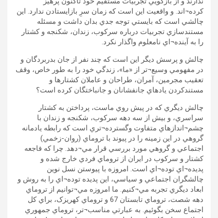
ندارند و از بازگويي تجربيات مستقيم خود تاکنون پرهيز
کرده¬اند. و واقعيت اين است که زمان سرِ بازايستادن ندارد. اين
چالشي است که بايستي توجه جدي بدان داشت و مسئله
مستندسازي تجربيات درباره سرکوب، زندان، شکنجه و کشتار
را به آينده¬اي نامعلوم واگذار نکرد.
چالش و پرسش ديگر اين است که چند نفر از جان بدربردگان و
در مفهومي وسيع¬تر از «ما»، زندگي خود را به طور خاص، وقف
تعقيب مجرمين، آمران، طراحان و عاملان کشتارها و
مستندکردن يادهاي جانفشانان و جانباختگان کرده است؟
چالش ديگري که در پيش روي ماست، پرداختن به کشتار
سراسري، و بيش از سه دهه سرکوب، شکنجه و زندان با
چشم¬اندازهاي متفاوت وگسترده¬تري است که رابطه يادمانه
گروهي در اين زمينه را در پيوند با تروماي (روان-زخمي)
اجتماعي و گروهي مورد بررسي قرار مي¬دهد. چرا که فاجعه
کشتار و سرکوب در ايران از تروماي فردي خارج شده و
پديده¬اي توده¬اي است. امروزه با پيوستن نسل نوين
چالشگران اجتماعي و سياسي، اين پديده توده¬اي را به روش و
ابعاد ديگري تجربه مي¬کنيم. ما امروزه مي¬توانيم از تروماي
دهه شصت، تروماي تابستان 67 و تروماي کهريزک، براي کل
اجتماع سخن بگوئيم. به عبارتي مناسب¬تر، تروماي جمهوري