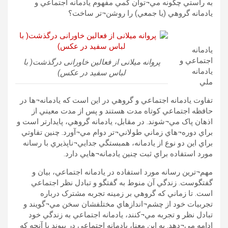
به راستي چگونه مي¬توان کمي مفهوم يادمانه اجتماعي و
يادمانه گروهي (يا جمعي) را روشن¬تر ساخت؟
يادمانه
اجتماعي و
پروانه ميلانى از فعالين خاورانى درگذشت( با
يادمانه
لباس سفيد در عكس)
ملي
تفاوت يادمانه اجتماعي و گروهي در اين است که يادمانه¬ها در
حافظه اجتماعي کوتاه مدت هستند و پس از مدت معيني از
اذهان پاک مي¬شوند. در مقابل، يادمانه گروهي، پايدارتر است و
براي دوره¬هاي زماني طولاني¬تر دوام مي¬آورد. چنين تفاوتي
براي اين دو نوع از يادمانه، همبستگي جدايي¬ناپذيري با رسانه
مورد استفاده براي ثبت چنين يادمانه¬هايي دارد.
مهم¬ترين رسانه مورد استفاده در يادمانه اجتماعي، بيان و
گفتگوست. زندگي آن منوط به گفتگو و تبادل نظر اجتماعي
است. تا زماني که گروهي بر زمينه تجربه مشترک درباره
تجربيات خود از چشم¬اندازهاي مختلفشان سخن مي¬گويند و
تبادل نظر و تجربه مي¬کنند، يادمانه اجتماعي به زندگي خود
ادامه مي¬دهد. به اين معنا، يادمانه اجتماعي در پيوند با آنچه که