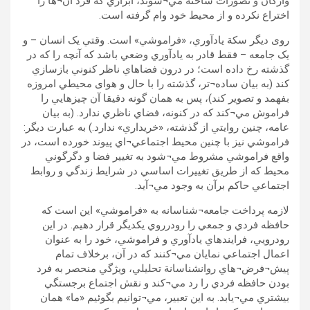
واژگان و تصورات ساخته مي¬شوند، ابزاري که فرد آن¬ها را
اختراع نکرده و از محيط خود وام گرفته است.
روی ديگر سکة يادآوري، «فراموشي» است. وقتي يک انسان – و
يک جامعه – فقط قادر به يادآوري وضعي باشد که آنچه را که در
گذشته رخ داده است؛ در درون فضاهاي ناظر کنوني بازسازي
کند (به بيان ساده¬تر، گذشته را با حال و هوای محيطي امروزه
بفهمد و تصوير کند)، پس به همان گونه دقيقا آن چيزهايي را
فراموش مي¬کند که در کنونه، فضاي ناظري ندارد. (به بيان
عامه، چنين روايتي از گذشته، «خريداري» ندارد.) به عبارت ديگر:
فراموشي نيز با چنين محيط اجتماعي¬اي پيوند خورده است، در
واقع فراموشي مشروط مي¬شود به تغيير فضا و دگرگوني
محيط که از طريق تغييرات اساسي در شرايط زندگي و روابط
اجتماعي حاکم برآن به وجود مي¬آيد.
لازمه پرداخت جامعه¬شناسانه به «فراموشي» اين است که
حافظه فردي و جمعي را رودرروي يکديگر قرار دهيم. در اين
رودرويي، فرايندهاي يادآوري و فراموشي، خود را به عنوان
اعمال اجتماعي نمايان مي¬کنند که در آن، برخلاف تمام
پيش¬فرض¬هاي روانشناسانة تحليلي، ويژگي منحصر به فرد
بودن حافظه فردي را رد مي¬کند و نقش اجتماع برجستگي
بيشتري مي¬يابد. به اين تعبير، مي¬توانيم بگوئيم «ما» همان