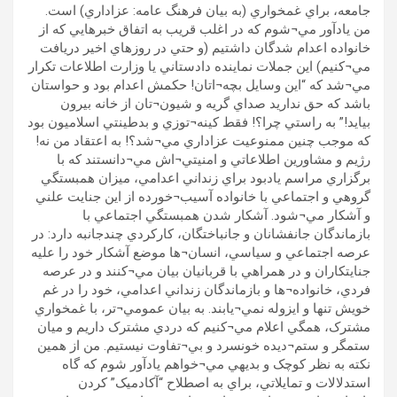
جامعه، براي غمخواري (به بيان فرهنگ عامه: عزاداري) است.
من يادآور مي¬شوم که در اغلب قريب به اتفاق خبرهايي که از
خانواده اعدام شدگان داشتيم (و حتي در روزهاي اخير دريافت
مي¬کنيم) اين جملات نماينده دادستاني يا وزارت اطلاعات تکرار
مي¬شد که “اين وسايل بچه¬اتان! حکمش اعدام بود و حواستان
باشد که حق نداريد صداي گريه و شيون¬تان از خانه بيرون
بيايد!” به راستي چرا؟! فقط کينه¬توزي و بدطينتي اسلاميون بود
که موجب چنين ممنوعيت عزاداري مي¬شد؟! به اعتقاد من نه!
رژيم و مشاورين اطلاعاتي و امنيتي¬اش مي¬دانستند که با
برگزاري مراسم يادبود براي زنداني اعدامي، ميزان همبستگي
گروهي و اجتماعي با خانواده آسيب¬خورده از اين جنايت علني
و آشکار مي¬شود. آشکار شدن همبستگي اجتماعي با
بازماندگان جانفشانان و جانباختگان، کارکردي چندجانبه دارد: در
عرصه اجتماعي و سياسي، انسان¬ها موضع آشکار خود را عليه
جنايتکاران و در همراهي با قربانيان بيان مي¬کنند و در عرصه
فردي، خانواده¬ها و بازماندگان زنداني اعدامي، خود را در غم
خويش تنها و ايزوله نمي¬يابند. به بيان عمومي¬تر، با غمخواري
مشترک، همگي اعلام مي¬کنيم که دردي مشترک داريم و ميان
ستمگر و ستم¬ديده خونسرد و بي¬تفاوت نيستيم. من از همين
نکته به نظر کوچک و بديهي مي¬خواهم يادآور شوم که گاه
استدلالات و تمايلاتي، براي به اصطلاح “آکادميک” کردن