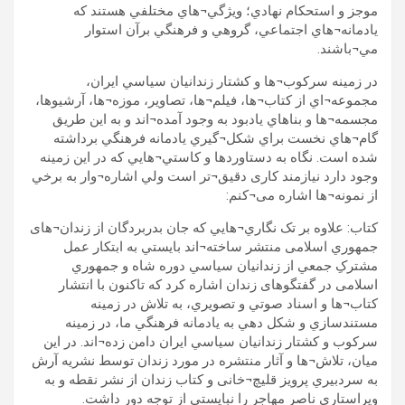
موجز و استحکام نهادي؛ ويژگي¬هاي مختلفي هستند که
يادمانه¬هاي اجتماعي، گروهي و فرهنگي برآن استوار
مي¬باشند.
در زمينه سرکوب¬ها و کشتار زندانيان سياسي ايران،
مجموعه¬اي از کتاب¬ها، فيلم¬ها، تصاوير، موزه¬ها، آرشيوها،
مجسمه¬ها و بناهاي يادبود به وجود آمده¬اند و به اين طريق
گام¬هاي نخست براي شکل¬گيري يادمانه فرهنگي برداشته
شده است. نگاه به دستاوردها و کاستي¬هايي که در اين زمينه
وجود دارد نيازمند کاری دقيق¬تر است ولي اشاره¬وار به برخي
از نمونه¬ها اشاره می¬کنم:
کتاب: علاوه بر تک نگاري¬هايي که جان بدربردگان از زندان¬های
جمهوري اسلامی منتشر ساخته¬اند بايستي به ابتکار عمل
مشترکِ جمعي از زندانيان سياسي دوره شاه و جمهوري
اسلامی در گفتگوهای زندان اشاره کرد که تاکنون با انتشار
کتاب¬ها و اسناد صوتي و تصويري، به تلاش در زمينه
مستندسازي و شکل دهي به يادمانه فرهنگي ما، در زمينه
سرکوب و کشتار زندانيان سياسي ايران دامن زده¬اند. در اين
ميان، تلاش¬ها و آثار منتشره در مورد زندان توسط نشريه آرش
به سردبيري پرويز قليچ¬خانی و کتاب زندان از نشر نقطه و به
ويراستاري ناصر مهاجر را نبايستي از توجه دور داشت.