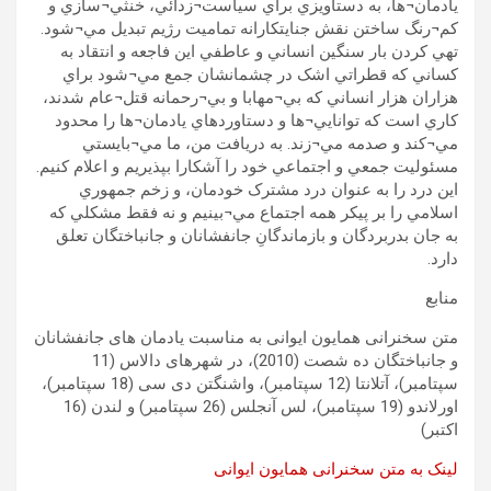
يادمان¬ها، به دستاويزي براي سياست¬زدائي، خنثي¬سازي و
کم¬رنگ ساختن نقش جنايتکارانه تماميت رژيم تبديل مي¬شود.
تهي کردن بار سنگين انساني و عاطفي اين فاجعه و انتقاد به
کساني که قطراتي اشک در چشمانشان جمع مي¬شود براي
هزاران هزار انساني که بي¬مهابا و بي¬رحمانه قتل¬عام شدند،
کاري است که توانايي¬ها و دستاوردهاي يادمان¬ها را محدود
مي¬کند و صدمه مي¬زند. به دريافت من، ما مي¬بايستي
مسئوليت جمعي و اجتماعي خود را آشکارا بپذيريم و اعلام کنيم.
اين درد را به عنوان درد مشترک خودمان، و زخم جمهوري
اسلامي را بر پيکر همه اجتماع مي¬بينيم و نه فقط مشکلي که
به جان بدربردگان و بازماندگانِ جانفشانان و جانباختگان تعلق
دارد.
منابع
متن سخنرانی همايون ايوانی به مناسبت يادمان های جانفشانان
و جانباختگان ده شصت (2010)، در شهرهای دالاس (11
سپتامبر)، آتلانتا (12 سپتامبر)، واشنگتن دی سی (18 سپتامبر)،
اورلاندو (19 سپتامبر)، لس آنجلس (26 سپتامبر) و لندن (16
اکتبر)
لینک به متن سخنرانی همایون ایوانی