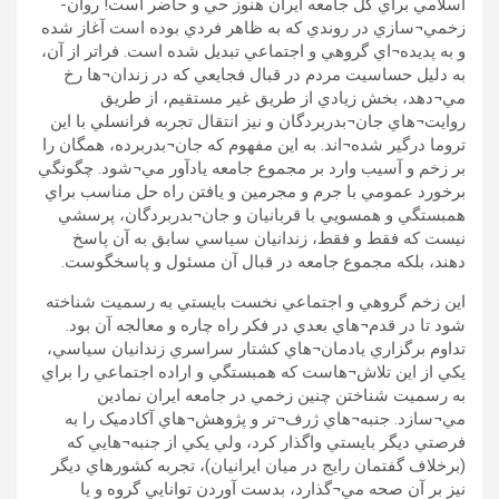
اسلامي براي کل جامعه ايران هنوز حي و حاضر است! روان-
زخمي¬سازي در روندي که به ظاهر فردي بوده است آغاز شده
و به پديده¬اي گروهي و اجتماعي تبديل شده است. فراتر از آن،
به دليل حساسيت مردم در قبال فجايعي که در زندان¬ها رخ
مي¬دهد، بخش زيادي از طريق غير مستقيم، از طريق
روايت¬هاي جان¬بدربردگان و نيز انتقال تجربه فرانسلي با اين
تروما درگير شده¬اند. به اين مفهوم که جان¬بدربرده، همگان را
بر زخم و آسيب وارد بر مجموع جامعه يادآور مي¬شود. چگونگي
برخورد عمومي با جرم و مجرمين و يافتن راه حل مناسب براي
همبستگي و همسويي با قربانيان و جان¬بدربردگان، پرسشي
نيست که فقط و فقط، زندانيان سياسي سابق به آن پاسخ
دهند، بلکه مجموع جامعه در قبال آن مسئول و پاسخگوست.
اين زخم گروهي و اجتماعي نخست بايستي به رسميت شناخته
شود تا در قدم¬هاي بعدي در فکر راه چاره و معالجه آن بود.
تداوم برگزاري يادمان¬هاي کشتار سراسري زندانيان سياسي،
يکي از اين تلاش¬هاست که همبستگي و اراده اجتماعي را براي
به رسميت شناختن چنين زخمي در جامعه ايران نمادين
مي¬سازد. جنبه¬هاي ژرف¬تر و پژوهش¬هاي آکادميک را به
فرصتي ديگر بايستي واگذار کرد، ولي يکي از جنبه¬هايي که
(برخلاف گفتمان رايج در ميان ايرانيان)، تجربه کشورهاي ديگر
نيز بر آن صحه مي¬گذارد، بدست آوردن توانايي گروه و يا