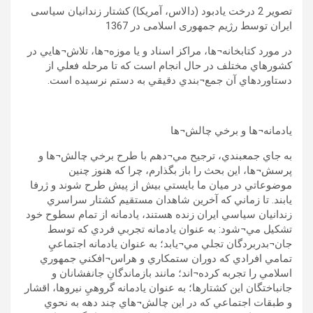
تصوير 2 درخت يادبود (دالاس، آمريکا) کشتار زندانيان سياسی
ايران توسط رژيم جمهوری اسلامی در 1367
در مورد کتابخانه¬ها، مراکز اسناد و يا موزه¬ها، تلاش¬هايي در
کشورهاي مختلف در حال انجام است که تا مرحله فعلي از
دستاوردهاي آن جمع¬بندي دقيقي به دستم نرسيده است.
يادمانه¬ها و برخي چالش¬ها
به جاي جمعبندي، ترجيح مي¬دهم با طرح برخي چالش¬ها و
پرسش¬ها، اين بحث را باز بگذارم، چرا که هنوز چنين
موضوعاتي در ميان ما بايستي بيش از پيش طرح شوند و ژرفا
يابند. تا زماني که آخرين شاهدان مستقيم کشتار سراسري
زندانيان سياسي ايران زنده هستند، يادمانه از تمام سطوح خود
تشکيل مي¬شود: به عنوان يادمانه تجربي فردي که توسط
جان¬بدربردگان تجلي مي¬يابد؛ به عنوان يادمانه اجتماعيِ
تمامي افرادي که دوران ستمکاري و هراس¬افکني جمهوري
اسلامي را تجربه کرده¬اند؛ مانند بازماندگانِ جانفشانان و
جانباختگان اين کشتارها؛ به عنوان يادمانه گروهيِ نيروها، اقشار
و طبقات اجتماعي که در اين چالش¬هاي چند دهه به نحوي