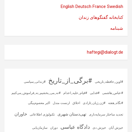
English
Deutsch
France
Swedish
کتابخانه گفتگوهای زندان
شبنامه
haftegi@dialogt.de
#برگی_از_تاریخ
#اوین_حافظه_تاریخی
#زندانی_سیاسی
#عباس_هاشمی
#فدایی
#قیام_علیه_اعدام
#نه_می_بخشیم_نه_فراموش_می‌کنیم
#نگاه_هفته
#ژن_ژیان_ئازادی
اخلاق
ارنست مندل
اکبر معصوم‌بیگی
خاوران
تهی‌دستان شهری
تجدید ساختار سرمایه‌داری
تکنولوژی اطلاعاتی
دادگاه عباسی
خیزش آبان
خیزش دی
دوران
سازمان‌یابی