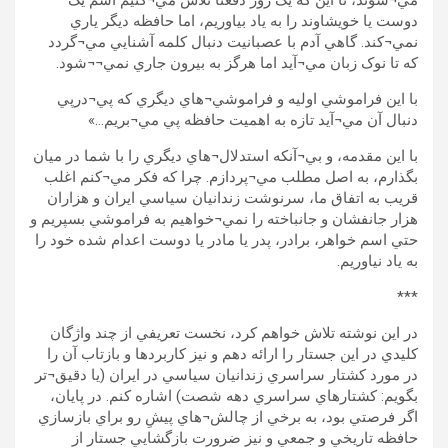
مي¬شوند، تا اين که يک روز دفعتا تلاش مي¬کنيم اسم يک
دوست يا خويشاوند را به ياد بياوريم، اما حافظه ديگر ياري
نمي¬کند. گاهي آدم با عصبانيت دنبال کلمه آشنايي مي¬گردد
که تا نوک زبان مي¬آيد اما هرگز به بيرون جاري نمي¬¬شود.
با اين فراموشي اوليه و فراموشي¬هاي ديگري که پي¬درپي
دنبال آن مي¬آيد تازه به اهميت حافظه پي مي¬بريم…»
با اين مقدمه، و بي¬آنکه استدلال¬هاي ديگري را با شما در ميان
بگذارم، به اصل مطلب مي¬پردازم. چرا که فکر مي¬کنم اغلب
قريب به اتفاق ما، سرنوشت زندانيان سياسي ايران و هزاران
هزار جانفشان و جانباخته را نمي¬خواهيم به فراموشي بسپريم و
حتي اسم خواهر، برادر، پدر يا مادر يا دوست اعدام شده خود را
به ياد نياوريم.
***
در اين نوشته تلاش خواهم کرد، نخست تعريفي از چند واژگان
کليدي در اين جستار را ارائه دهم و نيز کاربردها و بازتاب آن را
در مورد کشتار سراسري زندانيان سياسي در ايران (يا دقيق¬تر
بگويم: کشتارهاي سراسري دهه شصت) اشاره کنم. در پايان،
اگر فرصتي بود، به برخي از چالش¬هاي پيشِ رو براي بازسازي
حافظه تاريخي و جمعي و نيز ضرورت بازگشايي جستار از