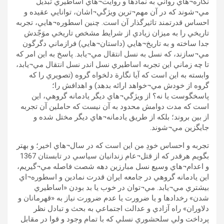
نگاره¬هاي رواني به نمادها و روايت¬هاي اساطيري تبديل
مي¬شوند که در آن مهم¬ترين ويژگي¬اشان، توانايي عقيده و
احساس قدرتمند تاثيرگذار آن است. چنين اسطوره¬هايي، تجربه
تاريخي را به ميزان زيادي از شرايط مشخص تاريخي موَجّدش
جدا ساخته و به تاريخ¬هايي (داستان¬هايي) فرازماني دگرگون
مي¬سازند، که نسل به نسل انتقال مي¬يابد. پاسخ به اين امر که
تا چه زماني اين تجربه اساطيري نسل اندر نسل انتقال مي¬يابد،
وابسته به اين است که آيا نگارة دلخواه گروه (تصويري را که
گروه از خودش مي¬خواهد ارائه بدهد) و اهدافش را؛
پاسخگوست يا نه؟ از ويژگي¬هاي ديگر يادمانه گروهي، اين
است که مدت دوامش محدود به آن نيست که حاملين آن تجربه
از بين بروند؛ بلکه از طريق يادمانه¬هاي ديگر مختل شده و
جايگزين مي¬شوند.
تجربه و احساس خودِ من اين است که در سال¬هاي اخير؛ و بهتر
بگويم هرقدر که از قتل¬عام زندانيان سياسي در تابستان 1367
و اعدام¬هاي وسيع نسل مبارزين دهه شصت فاصله مي¬گيريم،
اين يادمانه گروهي در جامعه ايران قدرت نمادين و اسطوره¬اي
بيشتري مي¬يابد. مي¬توان در خوب يا بد بودن «اساطيري
شدن» رخدادها و يا ضرورت يا عدم ضرورت نياز به «قهرمانان و
دلاوران» راه آزادي و عدالت اجتماعي به بحث و تبادل نظر
پرداخت ولي سلحشوري نسلي که با تمام وجود و قوا در مقابل