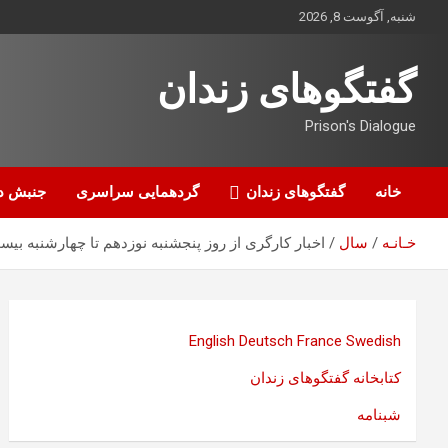
ه
شنبه, آگوست 8, 2026
حتوا
روید
گفتگوهای زندان
Prison's Dialogue
خانه
گفتگوهای زندان
گردهمایی سراسری
جنبش د
خـانـه
سال
اخبار کارگری از روز پنجشنبه نوزدهم تا چهارشنبه بیس
English
Deutsch
France
Swedish
کتابخانه گفتگوهای زندان
شبنامه