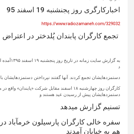
اخبارکارگری روز پجنشنبه 19 اسفند 95
https://www.radiozamaneh.com/329032
تجمع کارگران پابندان پُلدختر در اعتراض به ۶ ماه دستمزد مع
د
دستمزدهایشان تجمع کردند. آنها گفتند نپرداختن دستمزدهایشان ب
کارگران روز چهارشنبه ۱۸ اسفند مقابل شرکت «پایند
دستمزدهایشان پیش از رسیدن عید هستند و
تسنیم گزارش میدهد
سفره خالی کارگران پارسیلون خرمآباد در
هم به خیابان آمدند