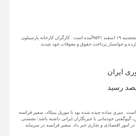
به گزارش خبرگزاری تسنیم نزدیک به سپاه پاسداران در تاریخ روز پنجشنبه ۱۹ اسفند ۹۵٣۱آمده است : کارگران کارخانه پارسیلون
کرده و خواستار پرداخت حقوق و معوقات خود شدند.
ری ایران
یصد رسید
وزنامه شرق در تاریخ روز پنجشنبه ۱۹ اسفند ۹۵٣۱آمده است : میزی ساده چیده شده بود تا موریل پنیکاد، سفیر فرانسه
 گپوگفتی خودمانی با خبرنگاران ایرانی داشته باشد؛ نشستی
 در امور اقتصادی و تجاری خبر داد. سفیر فرانسه در سرمایه