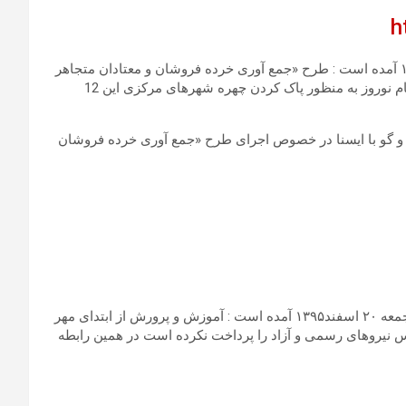
h
به گزارش خبرگزاری دولتی ایسنا در تاریخ روز جمعه ۲۰ اسفند۱۳۹۵ آمده است : طرح «جمع آوری خرده فروشان و معتادان متجاهر
12 استان کشور» از امروز 20 اسفند ماه در استانهای گردشگری ایام نوروز به منظور پاک کردن چهره شهرهای مرکزی این 12
 گو با ایسنا در خصوص اجرای طرح «جمع آوری خرده فروشان
به گزارش خبرگزاری تسنیم نزدیک به سپاه پاسداران در تاریخ روز جمعه ۲۰ اسفند۱۳۹۵ آمده است : آموزش و پرورش از ابتدای مهر
یس نیروهای رسمی و آزاد را پرداخت نکرده است در همین رابطه