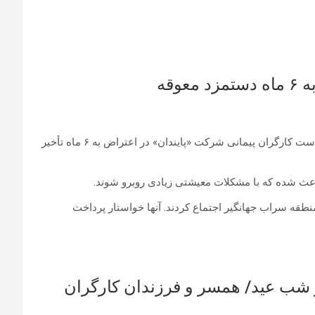
وقه
به گزارش سایت زمانه در تاریخ روز پنجشنبه ۱۹ اسفند ۱٣۹۵آمده است کارگران پیمانی شرکت «پایندان» در اعتراض به ۶ ماه تأخیر
اعث شده که با مشکلات معیشتی زیادی روبرو شوند.
ان» واقع در منطقه سراب جهانگیر اجتماع کردند. آنها خواستار پرداخت
 شب عید/ همسر و فرزندان کارگران