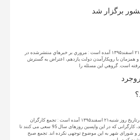
ور برگزار شد
به نوشته روزنامه وقایع اتفاقیه به قلم لیلا رازقی در تاریخ روز شنبه۲۱ اسفند۱۳۹۵ آمده است : مروري بر خبرهاي منتشرشده در
و همزمان با رويکارآمدن دولت يازدهم، اعتراض به گسترش
فته است. گروهي اين مسئله را
روجرد
؟
به گزارش شبکه اطلاع رسانی راه دانا؛ و به نقل از بازتاب بروجرد درتاریخ روز شنبه۲۱ اسفند۱۳۹۵ آمده است : تجمع کارگران
شهرداری بروجرد صبح امروز شنبه در مقابل شورای شهر انجام شد، کارگرانی که در این واپسین روزهای سال 95 سعی می کنند تا
ر و شورای شهر به این موضوع توجهی نکرده اند. تجمع صبح
شود که در این