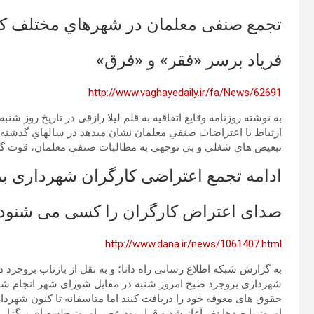
تجمع صنفی معلمان در شهرهاي مختلف کش
فریاد برسر «فقر» و «فرق»
http://www.vaghayedaily.ir/fa/News/62691
ارتباط با اعتراضات صنفي معلمان نشان ميدهد در سالهاي گذشته 
تبعيض هاي شغلي و بي توجهي به مطالبات صنفي معلمان، قوت گر
ادامه تجمع اعتراضی کارگران شهرداری ب
صدای اعتراض کارگران را کسی می شنود
http://www.dana.ir/news/1061407.html
حقوق های معوقه خود را دریافت کنند اما متاسفانه تا کنون شهردا
امروز با صدها نفر آغاز شد و قرار بود عصر امروز جلسه ای برگزار 