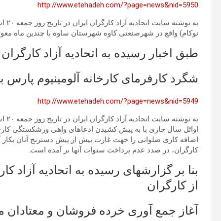
http://www.etehadeh.com/?page=news&nid=5950
نوکام) واقع در شهرصنعتی کاوه شهرستان ساوه با چندین ماه معوق
طبق اخبار رسیده به اتحادیه آزاد کارگران 
شگرد کارفرمای کارخانه آلومینیوم پارس 
http://www.etehadeh.com/?page=news&nid=5949
اوائل سال جاری با به پیش کشیدن ادعاهای واهی ورشکستگی کارخ
اضافه کاری صلواتی را جهت غارت بیش از پیش دسترنج آنان بکار گر
کارگران، در صدد عدم پرداخت سنوات آنها بر آمده است.
بنا بر گزارشهای رسیده به اتحادیه آزاد ک
از کارگران
آغاز جمع آوری خرده فروشان و معتادان متجاهر 12 استان کشور