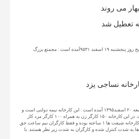
هار می روند
ه تعطیل شد
به گزارش شبکه اطلاع رسانی راه دانا؛به نقل از قوچان خبر، در تاریخ روز پنجشنبه ۱۹ اسفند ۹۵٣۱آمده است : مجمتع بزرگ
رخانه نساجی یزد
به گزارش سایت سندیکای کارگران فلز کار مکانیک در تاریخ روز جمعه ۲۰ اسفند۱۳۹۵ آمده است : این کارخانه نیمه دولتی است و
متعلق به یکی از خاندان آقای صدوقی بوده و در شهر یزد واقع است. در این کارخانه ١٥٠ کارگر زن به همراه ١٠٠ کارگر مرد کار
کرده و یکی از تولیدات این کارخانه نخ فرش ماشینی است. در این کارخانه شیفت ها ١ ساعته بوده و فقط کارگران نیم ساعت حق
ها به شدت کنترل شده و کارگران به شدت زیر نظر هستند. با