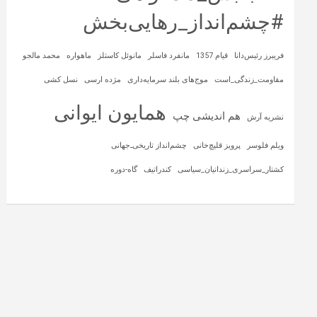
#چشم‌انداز_رهایی‌بخش
فریبرز رئیس‌دانا
قیام 1357
مانفرد فاسلر
مانوئل کاستلز
ماهواره‌
محمد مالجو
مقاومت_زندگی_است
موج‌های بلند سرمایه‌داری
مژده ارسی
نسل کشی
همایون ایوانی
هم اندیشی چپ
نشریه آرش
ویلم فلوسر
پرویز قلیچ‌خانی
چشم‌انداز تاریخی‌ـ‌جهانی
کشتار_سراسری_زندانیان_سیاسی
کندراتیف
گاه-دوره