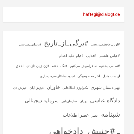
haftegi@dialogt.de
#برگی_از_تاریخ
#اوین_حافظه_تاریخی
#زندانی_سیاسی
#عباس_هاشمی
#فدایی
#قیام_علیه_اعدام
#نه_می_بخشیم_نه_فراموش_می‌کنیم
#نگاه_هفته
#ژن_ژیان_ئازادی
اخلاق
ارنست مندل
اکبر معصوم‌بیگی
تجدید ساختار سرمایه‌داری
خاوران
تهی‌دستان شهری
تکنولوژی اطلاعاتی
خیزش آبان
خیزش دی
دادگاه عباسی
سرمایه‌ دیجیتالی
دوران
سازمان‌یابی
شبنامه
عصر اطلاعات
عصر
ـ #جنبش_دادخواهی