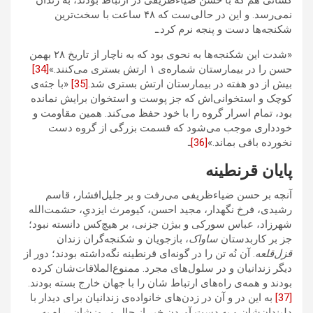
کسانی هم که با حسن ضیاءظریفی در ارتباط بودند، به زندان
نمی‌رسد. و این در حالی‌ست که ۴۸ ساعت با سخت‌ترین
شکنجه‌
‌ها دست و پنجه نرم ‌کرد.ـ
«شدت این شکنجه‌ها به نحوی بود که به ناچار از تاریخ ۲۸ بهمن
حسن را در بیمارستان شماره‌ی ۱ ارتش بستری می‌کنند.»
[34]
بیش از دو هفته در بیمارستان ارتش بستری شد.
[35]
«با جثه‌ی
کوچک و استخوانی‌اش که جز پوست و استخوان برایش نمانده
بود، تمام اسرار گروه را با خود حفظ می‌کند. همین مقاومت و
خودداری موجب می‌شود که قسمت بزرگی از گروه دست
نخورده باقی بماند.»
[36]
ـ
پایان قرنطینه
آنچه بر حسن ضیاءظریفی ‌می‌رفت و بر جلیل‌افشار، قاسم
رشیدی، فرخ نگهدار، مجید احسن، کیومرث ایزدیِ، حشمت‌الله
شهرزاد، عباس سورکی و بیژن جزنی، بر هیچ‌کس دانسته نبود؛
جز بر کاربدستان
ساواک
، بازجویان و شکنجه‌گران زندان
قزل‌قلعه
. آن نُه تن را در گونه‌ای قرنطینه نگه‌داشته بودند؛ دور از
دیگر زندانیان و در سلول‌های مجرد. ممنوع‌الملاقات‌شان کرده
بودند و همه‌ی راه‌های ارتباط‌‌‌‌‌‌ شان را با جهان خارج بسته بودند.
[37]
به این در و آن در زدن‌های خانواده‌ی زندانیان برای دیدار با
دلبندان‌‌شان و به دست آوردن خبر از حال و روزشان، راه به