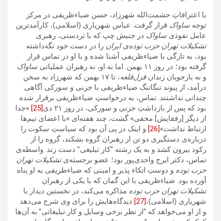
با اعترافاتِ حشمت‌الله شهرزاد، حسن ضیاءظریفی در مرکز
توجه
ساواک
قرار گرفت. عباس شهریاری (اسلامی)، کارآمد‌ترین
عامل نفوذی
ساواک
در جنبش چپ که با تردستی، رهبری
تشکیلات تهران حزب توده‌ی ایران
را در دست خود نگه‌داشته
بود، به تازگی با ضیاء‌ظریفی آشنا شده و با او در تماس قرار
گرفته بود؛ در روز ۱۱ بهمن. اما نه او، نه رهبران عملیاتی
ساواک
و نه بازجویان زندان
قزل‌قلعه
، تا ۱۷ بهمن که شهرزاد به سخن
درآمد، از پیوند تنگاتنگ ضیاءظریفی با جزنی و سورکی آگاهی
چندانی نداشتند. تماس، به درخواستِ ضیاءظریفی برقرار شده
بود که پس از بازداشتِ جزنی و سورکی، در روز ۲۱ دی
[25]
«جدا
از دیگر [رفقایش] مخفی» گشت، چند هفته‌ای «با اعضای تیم‌ها
ارتباط نداشت»
[26]
و اینک در پی آن بود که سیاستِ سکوت را
درباره‌ی دستگیری دو تن از رهبران گروه بشکند، گروه را از
رکود بیرون کشد و به یک رشته‌ “کار تبلیغی” دست زند. واسطه‌ی
تماس، دکتر ایرج واحدی‌پور بود؛ عضو برجسته‌ی
تشکیلات تهران
حزب توده
و دوستِ اتکاء پذیر و امینی که ضیاءظریفی به او پناه
آورده بود‌. ضیاءظریفی با این گمان که با یکی از رهبران
تشکیلات تهران حزب توده
مذاکره می‌کند، در نخستین دیدار با
شهریاری (اسلامی)،
[27]
دیدگاه‌هایش را برای وی شرح می‌‌دهد
و از او می‌خواهد که “از نظر برخی وسایل و کار تبلیغاتی” به آن‌ها