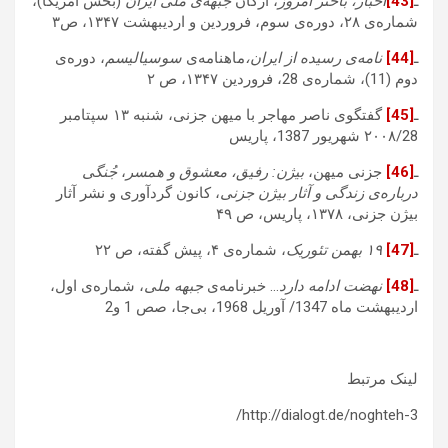
ـ
[43]
اخبار،
باختر امروز
، ارگان
جبهه‌ی ملی ایران
(بخش آمریکا)،
شماره‌ی ۲۸، دوره‌ی سوم، فروردین و اردیبهشت ۱۳۴۷، ص۳
ـ
[44]
نامه‌ی رسیده از ایران،
ماهنامه‌ی
سوسیالیسم
، دوره‌ی
دوم (11)، شماره‌ی 28، فروردین ۱۳۴۷، ص ۲
ـ
[45]
گفتگوی ناصر مهاجر با میهن جزنی، شنبه ۱۳ سپتامبر
۲۰۰۸/28 شهریور 1387، پاریس
ـ
[46]
جزنی میهن،
بیژن: رفیق، معشوق و همسر
،
جُنگی
درباره‌ی زندگی و آثار بیژن جزنی
، کانون گردآوری و نشر آثار
بیژن جزنی، ۱۳۷۸، پاریس، ص ۴۹
ـ
[47]
۱۹ بهمن تئوریک
، شماره‌ی ۴، پیش گفته، ص ۲۲
ـ
[48]
نهضت ادامه دارد
… خبرنامه‌ی
جبهه ملی
، شماره‌ی اول،
اردیبهشت ماه 1347/ آوریل 1968، بی‌جا، صص 1 و2
لینک مرتبط
http://dialogt.de/noghteh-3/