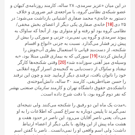
در این میان «عزیز سرمدی، ۲۸ ساله، کارمند روزنامه‌ی
کیهان
و
عضو شبکه‌ی نظامی
گروه
، با مراجعه‌ی غیر ضروری و خلاف
دستور به خانه‌ی» محمد صفاری آشتیانی بازداشت می‌شود؛ در
۲۵ دی.
[18]
خانه‌ی صفاری یکی دیگر از اعضای بخش مخفی/
نظامی گروه بود لو رفته و او متواری بود.‌‌ از آنجا که ساواک به
پیوند سرمدی و گروه پی ‌نمی‌برد، جزنی و سورکی را بیش از
پیش زیر فشار می‌گذارد. نسبت به جزنی «انواع و اقسام
شکنجه، از دست‌بند قپانی تا استعمال بطری آب‌جوش را
آزمایش کردند».
[19]
سورکی که به بیماری قلبی مبتلا بود، «به
وسیله‌ی میز آهنی سوزانده شد».
[20]
وقتی شکنجه‌ها کارگر
نیفتاد و
ساواک
از دست‌یابی به گنجینه‌ی اسرار گروه انقلابی
خود را ناتوان یافت، ترفندی دیگر ‌آزمایید. چند و چون این ترفند
را حسن ضیاء‌ظریفی، کارمند ۳۰ ساله‌، دانش‌آموخته‌ی
دانشکده‌ی حقوق دانشگاه تهران و کارمند
سازمان صنعتی بهشر
که نفر دوم گروه بود، با دقت شرح داده است:ـ
ـ«مدت یک ماه این دو رفیق را شکنجه می‌کنند. ولی نتیجه‌ای
نمی‌گیرند تا پلیس دوباره به سراغ کسی که اطلاعات را به او
می‌داد، یعنی ناصر آقایان می‌رود. این ناصر در حدود هفت و
هشت ماه پیش از این وقایع، با یکی دیگر از اعضاء ارتباط
داشت؛ ولی اسم واقعی او را نمی‌دانست… ناصر با گفتن اسم