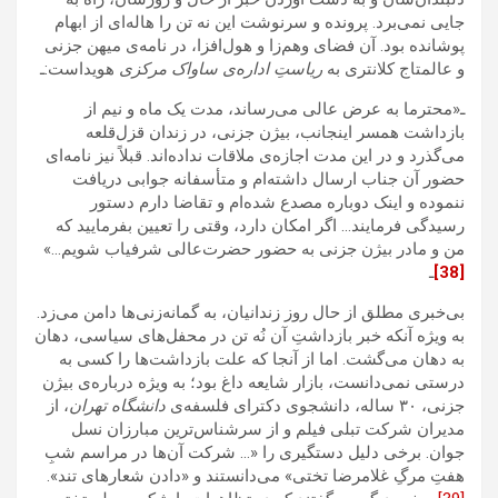
جایی نمی‌برد. پرونده و سرنوشت این نه تن را هاله‌ای از ابهام
پوشانده بود. آن فضای وهم‌زا و هول‌افزا، در نامه‌ی میهن جزنی
و عالمتاج کلانتری به
ریاستِ اداره‌ی ساواک مرکزی
هویداست:ـ
ـ«محترما به عرض عالی می‌رساند، مدت یک ماه و نیم از
بازداشت همسر اینجانب، بیژن جزنی، در زندان قزل‌قلعه
می‌گذرد و در این مدت اجازه‌ی ملاقات نداده‌اند. قبلاً نیز نامه‌ای
حضور آن جناب ارسال داشته‌ام و متأسفانه جوابی دریافت
ننموده و اینک دوباره مصدع شده‌ام و تقاضا دارم دستور
رسیدگی فرمایند… اگر امکان دارد، وقتی را تعیین بفرمایید که
من و مادر بیژن جزنی به حضور حضرت‌عالی شرفیاب شویم…»
[38]
ـ
بی‌خبری مطلق از حال روز زندانیان، به گمانه‌زنی‌ها دامن می‌زد.
به ویژه آنکه خبر بازداشت‌ِ آن نُه تن در محفل‌های سیاسی، دهان
به دهان می‌گشت. اما از آنجا که علت بازداشت‌ها را کسی به
درستی نمی‌دانست، بازار شایعه داغ بود؛ به ویژه درباره‌ی بیژن
جزنی، ۳۰ ساله، دانشجوی دکترای فلسفه‌ی
دانشگاه تهران
، از
مدیران شرکت تبلی فیلم و از سرشناس‌ترین مبارزان نسل
جوان. برخی دلیل دستگیری را «… شرکت آن‌ها در مراسم شبِ
هفتِ مرگِ غلامرضا تختی» می‌دانستند و «دادن شعارهای تند».