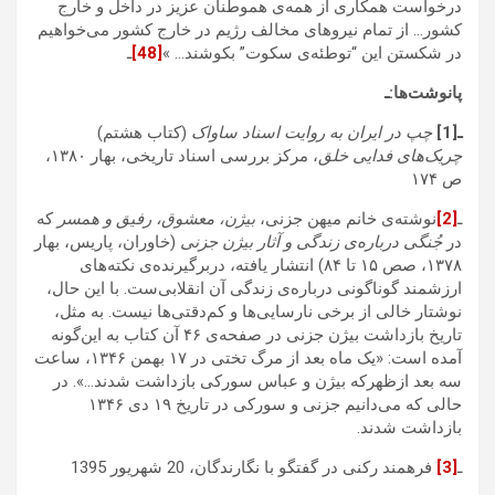
درخواست همکاری از همه‌ی هموطنان عزیز در داخل و خارج
کشور… از تمام نیروهای مخالف رژیم در خارج کشور می‌خواهیم
در شکستن این “توطئه‌ی سکوت” بکوشند… »
[48]
ـ
پانوشت‌ها:ـ
ـ[1]
چپ در ایران به روایت اسناد ساواک
(کتاب هشتم)
چریک‌های فدایی خلق
، مرکز بررسی اسناد تاریخی، بهار ۱۳۸۰،
ص ۱۷۴
ـ
[2]
نوشته‌ی خانم میهن جزنی،
بیژن، معشوق، رفیق و همسر
که
در
جُنگی درباره‌ی زندگی و آثار بیژن جزنی
(خاوران، پاریس، بهار
۱۳۷۸، صص ۱۵ تا ۸۴) انتشار یافته، دربرگیرنده‌ی نکته‌های
ارزشمند گوناگونی درباره‌ی زندگی آن انقلابی‌ست. با این حال،
نوشتار خالی از برخی نارسایی‌ها و کم‌دقتی‌ها نیست. به مثل،
تاریخ بازداشت بیژن جزنی در صفحه‌ی ۴۶ آن کتاب به این‌گونه
آمده است: «یک ماه بعد از مرگ تختی در ۱۷ بهمن ۱۳۴۶، ساعت
سه بعد ازظهرکه بیژن و عباس سورکی بازداشت شدند…». در
حالی که می‌دانیم جزنی و سورکی در تاریخ ۱۹ دی ۱۳۴۶
بازداشت شدند.
ـ
[3]
فرهمند رکنی در گفتگو با نگارندگان، 20 شهریور 1395