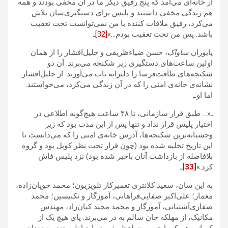
از خانه‌ای می‌آمد که پنج رفیق دیگر ما در آن مخفی بودند و همه
هم زندگی مخفی داشتند و پلیس برای دستگیری‌شان تلاش
می‌کرد، رفیق ملاقات کننده با من نمی‌توانست تحت تعقیب
باشد. پس من تحت تعقیب بودم…»
[32]
ـ
پایوران
ساواک
، حسن ضیاءظریفی و جلیل‌افشار را از همان
اولین ساعت‌های دستگیری زیر شکنجه می‌برند. آن دو
شکنجه‌های طاقت‌فرسا را دلیرانه تاب می‌آورند. از جلیل‌افشار
نشانه‌ی خانه‌ی امنی را که در آن زندگی می‌کرد، می‌خواستند.
اما او:ـ
ـ«… طبق قرار سازمانی، تا ۴۸ ساعت هیچ‌گونه اطلاعی در
اختیار پلیس قرار نداد و تنها پس از این مدت بود که زیر
وحشیانه‌ترین شکنجه‌ها، آدرس خانه‌ی امنی را که می‌دانست تا
این تاریخ تخلیه شده بود (چون قرار تحت نظر کوپل بود و گروه
بلافاصله از بازداشت آنان باخبر شده بود) نزد پلیس فاش
کرد.»
[33]
ـ
به این‌ سان، سعید کلانتری تعمیرکار تلویزیون؛ محمد چوپان‌زاده،
معمار؛ علی‌اکبر صفایی‌فراهانی، آموزگار و تکنیسین؛ محمد
صفاری‌آشتیانی، آموزگار و محمد مجید کیان‌زاد، مهندس
مکانیک، از مهلکه جان سالم به در می‌برند. پای هیچ یک از