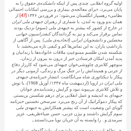
اولیه‌
گروه انقلابی
. چندی پس از اینکه
دانشکده‌ی حقوق
را به
پایان می‌برد، «برای معالجه‌ی بیماری و بررسی امکانات احتمالی
نظامی» رهسپار انگلستان می‌شود؛ در فروردین ۱۳۴۶.
[47]
از
همان بدو ورود به لندن، با شماری از رهبران
جبهه‌ی ملی ایران
در خارج از کشور که بیشتر به
جبهه‌ی ملی
(سوم) نزدیک بودند
تماس برقرار می‌کند و نیز به گردانندگان
کنفدراسیون جهانی
محصلین و دانشجویان ایرانی (اتحادیه‌ی ملی).
پس از آگاهی از
بازداشتِ یاران، به این تماس‌ها کم و کیفی تازه می‌بخشد. با
شکسته شدن طلسم ممنوعیتِ ملاقات‌ خانواده‌ها با زندانیان و
پدید آمدن امکان فرستادن خبر از درون به بیرون از زندان،
منوچهر کلانتری چاووشی‌خوان جبهه‌ای می‌شود که کارزار دفاع
از جزنی و همبندانش را در جنگِ مرگ و زندگی‌، آزمونی دیگر در
پیکار با دیکتاتوری شاه می‌انگاشت. انتشار
خبرنامه‌ی جبهه‌‌ی
ملی ایران
در اروپا (اردیبهشت ماه ۱۳۴۷/ آوریل 1968)، با توش
و تلاش کلانتری بی‌‌پیوند نبود و گرایش رشدیابنده‌ی جوانان
جبهه‌
ا‌ی‌ به اندیشه‌ و عمل انقلابی برای درهم شکستن بن‌بستی
که پیکار دموکراتیک از آن رنج می‌برد. سرسخن نخستین
خبرنامه
گویای این وضعیت است که بیشتر همکارانش به
جبهه‌ی ملی
سوم
گرایش داشتند و بیژن جزنی، حسن ضیاءظریفی، عزیز
سرمدی و… را وابسته به آن جریان نوپا می‌دانستند.ـ
ـ«… تظاهرات مردم و حضور دانشجویان دانشگاه‌های تهران در