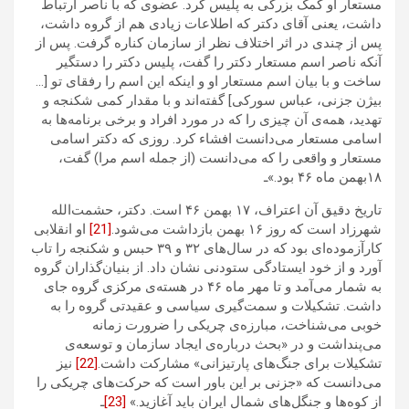
مستعار او کمک بزرگی به پلیس کرد. عضوی که با ناصر ارتباط
داشت، یعنی آقای دکتر که اطلاعات زیادی هم از گروه داشت،
پس از چندی در اثر اختلاف نظر از سازمان کناره گرفت. پس از
آنکه ناصر اسم مستعار دکتر را گفت، پلیس دکتر را دستگیر
ساخت و با بیان اسم مستعار او و اینکه این اسم را رفقای تو […
بیژن جزنی، عباس سورکی] گفته‌اند و با مقدار کمی شکنجه و
تهدید، همه‌ی آن چیزی را که در مورد افراد و برخی برنامه‌ها به
اسامی مستعار می‌دانست افشاء کرد. روزی که دکتر اسامی
مستعار و واقعی را که می‌دانست (از جمله اسم مرا) گفت،
۱۸بهمن ماه ۴۶ بود.»ـ
تاریخ دقیق آن اعتراف، ۱۷ بهمن ۴۶ است. دکتر، حشمت‌الله
شهرزاد است که روز ۱۶ بهمن بازداشت می‌شود.
[21]
او انقلابی
کارآزموده‌ای بود که در سال‌های ۳۲ و ۳۹ حبس و شکنجه را تاب
آورد و از خود ایستادگی ستودنی نشان داد. از بنیان‌گذاران گروه
به شمار می‌آمد و تا مهر ماه ۴۶ در هسته‌ی مرکزی گروه جای
داشت. تشکیلات و سمت‌گیری سیاسی و عقیدتی گروه را به
خوبی می‌شناخت، مبارزه‌ی چریکی را ضرورت زمانه
می‌‌پنداشت و در «بحث درباره‌ی ایجاد سازمان و توسعه‌ی
تشکیلات برای جنگ‌های پارتیزانی» مشارکت داشت.
[22]
نیز
می‌دانست که «جزنی بر این باور است که حرکت‌های چریکی را
از کوه‌ها و جنگل‌های شمال ایران باید آغازید.» ‌
[23]
ـ