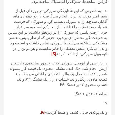
گرفتن اسلحه‌ها،
ساواک
را اندیشناک ساخته بود:ـ
ـ«… به خصوص که این شتابزدگی سورکی در روزهای قبل از
سفر امیر کویت به ایران، انجام می‌گرفت. در نوزدهم دی‌ماه،
آقایان سلاح‌ها را به سورکی تسلیم کرد و سورکی که فرصت
عملیات ضد تعقیب را نداشت، از آنجا یک‌راست به سر قرار
جزنی رفت. پلیس که سورکی را در زیرنظر داشت، در این تماس
به حقیقت غیر منتظره‌ای برخورد. جزنی که از نظر پلیس، عنصر
مشکوکی شناخته می‌شد، با سورکی تماس داشت و اسلحه رد
و بدل می‌کرد. پلیس معطلی را جایز ندانست و هر دو تن را در
اتوموبیل سورکی بازداشت کرد.»
[5]
ـ
در بازرسی از اتومبیل سورکی که در حضور نماینده‌ی دادستان
ارتش انجام شد، «یک کیف مشکی محتوی یک قبضه گاز پستوله
شماره ۱۰۰۶۳۲ مدل یک والز با تعدادی چاشنی مربوطه و ۶
قطعه ماده‌ی رنگی و یک خشاب دارای یک فشنگ ۶۲۲ و یک
خشاب محتوی ۷ تیر فشنگ FA
به اضافه ۴ تیر فشنگ
FN
و یک پوکه‌ی خالی کشف و ضبط گردید.»
[6]
ـ