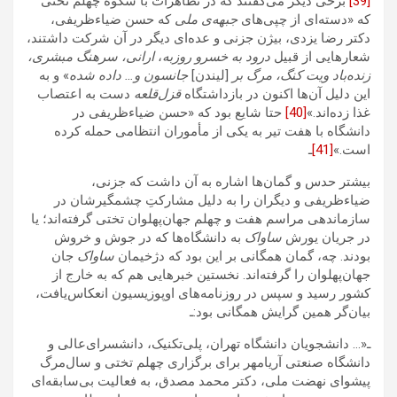
[39]
برخی دیگر می‌گفتند که در تظاهرات با شکوه چهلم تختی
که «دسته‌ای از چپی‌های
جبهه‌‌ی ملی
که حسن ضیاءظریفی،
دکتر رضا یزدی، بیژن جزنی و عده‌ای دیگر در آن شرکت داشتند،
شعارهایی از قبیل
درود به خسرو روزبه
،
ارانی، سرهنگ مبشری،
زنده‌باد ویت کنگ، مرگ بر
[لیندن]
جانسون و… داده شده
» و به
این دلیل آن‌ها اکنون در بازداشتگاه
قزل‌قلعه
دست به اعتصاب
غذا زده‌اند.»
[40]
‌حتا شایع بود که «حسن ضیاءظریفی در
دانشگاه با هفت تیر به یکی از مأموران انتظامی حمله کرده
است.»
[41]
ـ
بیشتر حدس و گمان‌ها اشاره به آن داشت که جزنی،
ضیاءظریفی و دیگران را به دلیل مشارکتِ چشمگیرشان در
سازماندهی مراسم هفت و چهلم جهان‌پهلوان تختی گرفته‌اند؛ یا
در جریان یورش
ساواک
به دانشگاه‌ها که در جوش و خروش
بودند. چه، گمان همگانی بر این بود که دژخیمان
ساواک
جان
جهان‌پهلوان را گرفته‌اند. نخستین خبرهایی هم که به خارج از
کشور ‌رسید و سپس در روزنامه‌های اوپوزیسیون انعکاس‌یافت،
بیان‌گر همین گرایش همگانی بود:ـ
ـ«… دانشجویان دانشگاه تهران، پلی‌تکنیک، دانشسرای‌عالی و
دانشگاه صنعتی آریامهر برای برگزاری چهلم تختی و سال‌مرگ
پیشوای نهضت ملی، دکتر محمد مصدق، به فعالیت بی‌سابقه‌ای