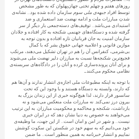
روزهای هفتم و چهلم تختی جهان‌پهلوان که به طور مشخص
توسط افراد
جبهه‌ی ملی سوم
سازمان داده شده بود… نشانه‌ی
شدتِ مبارزات ملت و ادامه نهضت ضد استعماری و ضد
استبدادی می‌باشد… توقیف‌های دسته‌جمعی بار دیگر از سر
گرفته شده و دستگاه‌های جهنمی شکنجه به کار افتاده و جلادان
سازمان امنیت به جان قربانیان تازه افتاده و بدون توجه به
موازین قانونی و اعلامیه جهانی حقوق بشر که با کمال
بی‌شرمی، کنفرانس آن را هم در تهران تشکیل می‌دهند، مرتکب
فجیع‌ترین شکنجه‌ها نسبت به مبارزان دلیر نهضت ملی می‌شوند
و برای آنان پرونده‌سازی کرده و آنان را در دادگاه‌های سربسته‌ی
نظامی محکوم می‌کنند.ـ
با توجه به اینکه مطبوعات ملی اجازه‌ی انتشار ندارند و آن‌ها هم
که دارند، وابسته به دستگاه هستند و با وجود این که تحت
سانسور قرار دارند، لذا هیچ‌گونه خبری از این زندان بزرگ به
بیرون درز نمی‌کند. نه مبارزات ملت منعکس می‌شود و نه
بازداشت، شکنجه و محاکمه و محکومیت مبارزان. به این ترتیب
می‌خواهند به خصوص به دنیا نشان دهد که در ایران خبری
نیست… و شهر در امن و امان است… از این جهت، ما وظیفه‌ی
خود می‌دانیم که به سهم خود در شکستن این سکوت کوشش
نماییم و انتشار
خبرنامه
به همین منظور است… ما ضمن