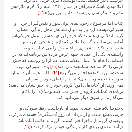
[درست دکتر صدیقی‌ست] نویسنده بیژن جزنی، یک برگ
اعلامیه‌ی باشگاه
مهرگان
در سال ۱۳۴۰، سه برگ لازم ملازمه‌ی
علم و دموکراسی (نویسنده خانم میرزایی).»
[14]
ـ
کتاب اما موضوع بازجویی‌های توان‌سوز و نفس‌گیر‌ از جزنی و
سورکی نیست. این بار به دنبال نشانه‌ی محل زندگی اعضای
گروه انقلابی‌ای هستند که خود را برای نخستین عمل چریکی‌اش
آماده می‌ساخت. گروه انقلابی که تازه از هستی‌اش باخبر
شده‌اند و انگشت‌شماری از اعضایش را می‌شناسند و به
واسطه‌ی یکی از اعضای جبهه‌ عوض کرده‌اش دریافته‌‌اند که در
آستانه‌ی انجام یک عمل انقلابی‌ست. هم از این رو‌ست که «بیژن
جزنی را ۶۲ ساعت شکنجه» می‌دهند
[15]
و «… سورکی مورد
سخت‌ترین شکنجه‌ها قرار می‌گیرد».
[16]
با این همه، آن دو مبارز
سرسختانه مقاومت می‌کنند؛ نام رفقای خود را به زبان
نمی‌آورند؛ از ”خانه‌های امن” گروه، خود را بی‌خبر نشان می‌دهند‌؛
برنامه‌ی عملیات گروه را فاش نمی‌کنند و
ساواک
را ناکام
می‌گذارند. از سوی دیگر می‌دانیم که:ـ
ـ«تقریبا بلافاصله اعضای تیم‌ها از بازداشت رفقا سورکی و
جزنی مطلع شدند و از فردای آن روز [دستگیری] هسته‌ی مرکزی
و بقیه‌ی گروه، از ماجرا خبر گشتند. گروه به حالت آماده‌باش
درآمد. عده‌ی زیادی کار و زندگی خود را ترک کردند.»
[17]
ـ