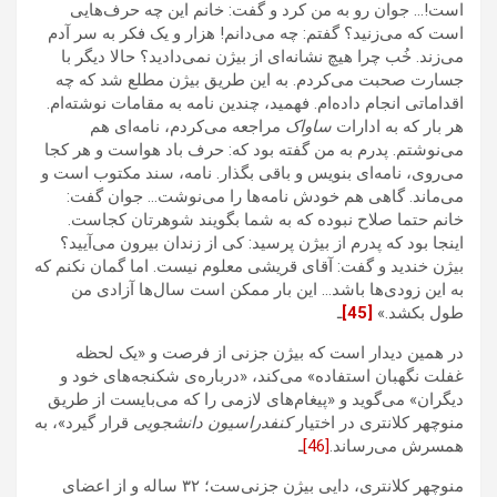
است!… جوان رو به من کرد و گفت: خانم این چه حرف‌هایی
است که می‌زنید؟ گفتم: چه می‌دانم! هزار و یک فکر به سر آدم
می‌زند. خُب چرا هیچ نشانه‌ای از بیژن نمی‌دادید؟ حالا دیگر با
جسارت صحبت می‌کردم. به این طریق بیژن مطلع شد که چه
اقداماتی انجام داده‌ام. فهمید، چندین نامه به مقامات نوشته‌ام.
هر بار که به ادارات
ساواک
مراجعه می‌کردم، نامه‌ای هم
می‌نوشتم. پدرم به من گفته بود که: حرف باد هواست و هر کجا
می‌روی، نامه‌ای بنویس و باقی بگذار. نامه، سند مکتوب است و
می‌ماند. گاهی هم خودش نامه‌ها را می‌نوشت… جوان گفت:
خانم حتما صلاح نبوده که به شما بگویند شوهرتان کجاست.
اینجا بود که پدرم از بیژن پرسید: کی از زندان بیرون می‌آیید؟
بیژن خندید و گفت‌: آقای قریشی معلوم نیست. اما گمان نکنم که
به این زودی‌ها باشد… این بار ممکن است سال‌ها آزادی من
طول بکشد.»
[45]
ـ
در همین دیدار است که بیژن جزنی از فرصت و «یک لحظه
غفلت نگهبان استفاده» می‌کند، «درباره‌ی شکنجه‌های خود و
دیگران» می‌گوید و «پیغام‌های لازمی را که می‌بایست از طریق
منوچهر کلانتری در اختیار
کنفدراسیون دانشجویی
قرار گیرد»، به
همسرش می‌رساند.
[46]
ـ
منوچهر کلانتری، دایی بیژن جزنی‌ست؛ ۳۲ ساله و از اعضای