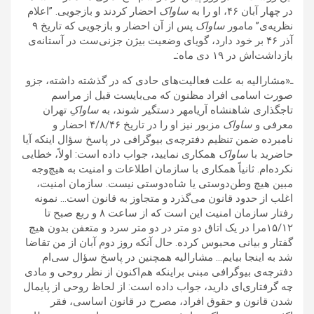
در چهار آبان ۴۶، او را به
ساواک
احضار کردند و بازجویی. ”اعلام
نظریه‌ی” مامور
ساواک
پس از آن احضار و بازجویی که تاریخ ۹
آذر ۴۶ بر خود دارد، گویای وضعیت بیژن جزنی‌ست در‌ آستانه‌ی
بازداشت‌اش در ۱۹ دی ماه:ـ
ـ«مشارالیه به علت فعالیت‌های حادی که در گذشته داشته، جزو
صورت اسامی افراد مظنون که می‌بایست قبل از مراسم
تاجگذاری شاهنشاه آریامهر دستگیر شوند، به
ساواکِ
تهران
معرفی و
ساواک
مزبور نیز او را در تاریخ ۴/۸/۴۶ احضار و
نامبرده ضمن تنظیم دفترچه‌ی بیوگرافی در پاسخ سؤال اینکه آیا
حاضرید با
ساواک
همکاری نمایید، جواب داده است: اولاً، خطایی
نکرده‌ام. ثانیاً همکاری با سازمان اطلاعات و امنیت به هیچ‌وجه
مبین هیچ وطن‌دوستی یا شاه‌دوستی نیست. سازمان امنیت،
اغلب از حدود قانون می‌گذرد و متجاوز به قانون است… نمونه
رفتار سازمان امنیت این است که از ساعت ۸ و ربع صبح تا
۱۵/۱۲مرا در یک اتاق دو متر در دو متر سرد و متعفن بدون هیچ
گفتار و بیانی محبوس کرده. حال آنکه روز دوم آبان از من تقاضا
شد به اینجا بیایم… مشارالیه همچنین در پاسخ سؤال سی‌ام
دفترچه‌ی بیوگرافی مبنی براینکه هم‌اکنون از نظر روحی و مادی
چه گرفتاری‌ای دارید، جواب داده است: از لحاظ روحی از پایمال
شدن قانون و حقوق افراد، مصرح در قانون اساسی، فقر