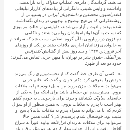
می‌شد، گردانندگان دایره‌ی عملیاتِ
ساواک
را به بازاندیشی
واداشت و واپس‌نشینی. دلنگرانی از پیامدهای کارزار تبلیغاتی
کنفدراسیون محصلین و دانشجویان ایرانی
در پشتیبانی از
روشنفکرانی که بی‌هیچ توضیح و توجیهی در زندان نگه‌داشته
شده بودند و اذیت و آزار می‌شدند، دلواپسی از حالتِ مرموزی
که نسبت به آن‌ها واتهام‌ها‌شان روا می‌داشتند و ناکامی
دم‌افزون در رویارویی با آن گروه انقلابی، سبب شد که سرانجام
به خانواده‌ی زندانیان اجازه‌ی ملاقات دهند. در یکی از روزهای
آخر فروردین ۱۳۴۷ و چند روز‌ پیش از گشایش
کنفرانس
بین‌المللی حقوق بشر
در تهران، با میهن جزنی تماس می‌گیرند؛
حدود دو بعد از ظهر:ـ
ـ«… کسی آن طرف خط گفت که از نخست‌وزیری زنگ می‌زند.
خودش را معرفی کرد: دکتر جوان. و گفت که: خانم جزنی
می‌توانید به ملاقاتِ بیژن بروید. من مایل نبودم تنها به ملاقات
بروم… می‌ترسیدم این حیله‌ای باشد برای اینکه مرا به یکی از
خانه‌های
ساواک
بکشانند و ببرند برای بازجویی… به خودم گفتم
بهتر است با پدرم به ملاقات بروم… به همین منظور از او سؤال
کردم که آیا می‌توانم به همراه پدرم به ملاقات بیایم؟ پاسخ او
مثبت بود. خوشحال شدم. پرسیدم: کی؟ گفت همین حالا
می‌توانید برای ملاقات به زندان
قزل‌قلعه
بیایید. فوراً به سراغ
آقاجان رفتم و او را از خواب بیدار کردم. هر دو مثل برق و باد