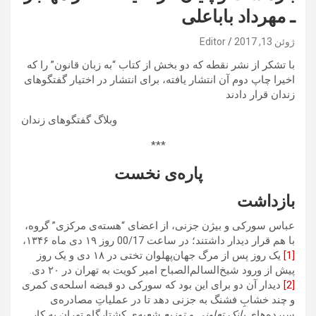
ـ مهرداد باباعلی
ژوئن 13, 2017
Editor
با تشکر از نشر نقطه که دو بخش از کتاب “به زبان قانون” را که
اخیرا چاپ دوم آن انتشار یافته، برای انتشار در اختیار گفتگوهای
زندان قرار دادند
وبلاگ گفتگوهای زندان
***
پاره‌ی نخست
بازداشت
عباس سورکی و بیژن جزنی، از اعضای “هسته‌ی مرکزی” گروه،
با هم قرار دیدار‌ داشتند؛ در ساعت 00/17 روز ۱۹ دی ماه ۱۳۴۶،
[1]
یک روز پس از مرگ جهان‌پهلوان تختی در ۱۸ دی و یک روز
پیش از ورود شیخ‌السالم‌الصباح امیر کویت به تهران در ۲۰ دی.
[2]
دیدار آن دو برای این بود که سورکی دو قبضه اسلحه‌ی کمری
و چند خشابِ فشنگ به جزنی دهد تا در عملیاتِ مصادره‌ی
سپرده‌های
بانک تعاونی و توزیع
شعبه‌ی کشتارگاه تهران به کار