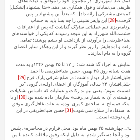
کمک کند. شهریاری ”در مجموع” خود را موافق با دیدگاه‌های
ظریفی می‌نمایاند و قول همکاری می‌دهد. «حتا پیشنهاد [تشکیل]
کمیته‌ی مشترکی [ارائه داد]… که بعداً این پیشنهاد را پس
گرفت.»
[28]
این واپس‌نشینی را چه بسا باید به حساب
برنامه‌ریزی تیم عملیاتی
ساواک
گذاشت که پس از اعترافاتِ
حشمت‌الله شهرزاد به این نتیجه رسیدند که یکی از خواسته‌های
ضیاءظریفی را برآورند، از بازداشت او چشم پوشند؛ تمامی
رفت و آمدهایش را زیر نظر گیرند و از این رهگذر سایر اعضای
گروه را به دام اندازند.ـ
نمایش به اجراء گذاشته شد؛ از ۱۷ تا ۲۵ بهمن ۱۳۴۶و به مدت
هفت شبانه روز. ۲۵ بهمن، حسن ضیاءظریفی با احمد
جلیل‌افشار قرار دیدار داشت؛ در ضلع شرقی پارک فرح.
[29]
جلیل‌افشار، ۲۴ ساله، آموزگار، از اعضای اولیه‌ی گروه، “در
قسمت سوم”، یعنی تیم تدارکات و عملیات که «اساس تشکیلات
و هسته‌‌ی آن به شمار می‌رفت» سازمان داده شده بود.
[30]
او با
اینکه «مسلح به اسلحه‌ی کمری بوده، به علت غافل‌گیری موفق
به استفاده از سلاح نمی‌شود.»
[31]
حسن ضیاءظریفی در این
باره نوشته است:ـ
ـ«… چهارشنبه ۲۵ بهمن ماه بود. محل قرارم در محاصره‌ی پلیس
بود و آنجا دستگیر شدم. به دلیل اینکه رفیق ملاقات کننده با من