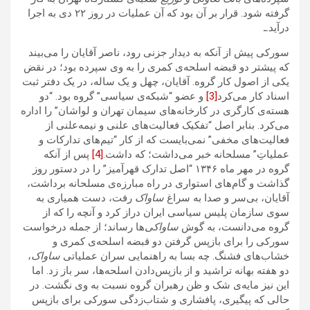
گرفته شود. قرار بر آن بود که آن عملیات در روز ۲۲ دی به اجرا
درآید.ـ
سورکی پیش از آنکه به دیدار جزنی رود، ناصر آقایان را می‌بیند
که پیشتر دو قبضه اسلحه‌ی کمری را به وی سپرده بود؛ در نقض
یکی از اصول کار گروه. آقایان، چهل و یک ساله، در یک دفتر ثبت
اسناد کار می‌کرد
[3]
و عضو “شبکه‌ی سیاسی” گروه بود. “دو
هسته‌ی کارگری در کارخانه‌های سیمان تهران و لواشان” را اداره
می‌کرد. بنابر اصل “تفکیک فعالیت‌های علنی و نیمه‌علنی از
فعالیت‌های مخفی” نمی‌بایست که از کار “تیم‌های تدارکات و
عملیاتِ” مسلحانه خبر می‌داشت؛ که داشت.
[4]
پس از آنکه
گروه در مهر ماه ۱۳۴۶ “اصل تدارک قهرآمیز” را در دستور روز
گذاشت و گام‌های استواری در راه مبارزه‌ی مسلحانه برداشت،
آقایان، بی‌سر و صدا به سراغ
ساواک
رفت، دست همیاری به
سوی سازمان پلیس سیاسی ایران دراز کرد و آنچه را که از
گروه می‌دانست، به گوش
ساواکی
‌ها رساند؛ از جمله درخواست
سورکی را برای باز‌پس گرفتن دو قبضه اسلحه‌ی کمری و
خشاب‌های فشنگ. چه بسا به راهنمایی سران عملیاتی
ساواک
،
دو هفته بهانه‌ ‌تراشید و از بازپس‌دادن اسلحه‌ها، سر باز زد. اما
این نیز مایه‌ی شک و ظن رهبران گروه نسبت به وی نگشت. در
حالی که پیگیری، پافشاری و شتاب‌زدگی سورکی برای بازپس