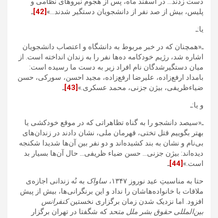
دست زدند… در اسفند ماه، پس از هجوم نیروهای نظامی و
پلیس، بیش از صد نفر از دانشجویان دستگیر شدند…»
[42]
ـ
یا:ـ
ـ«همچنان که در خبر مربوط به دانشگاه و اعتصاب دانشجویان
اشاره شد، رژیم خودکامه ده‌ها نفر را به زندان انداخته است. از
میان دستگیرشدگان نام افراد زیر به دست ما رسیده است:
بامداد ارفع‌زاده، علیرضا ارفع‌زاده، مجید احسن، سورکی، حسن
ضیاءظریفی، بیژن جزنی، محمد عسکری.»
[43]
ـ
و یا:ـ
ـ«سیصد دانشجو را به گناه تظاهراتی که در موقع خودکشی یا
بهتر بگوییم قتل تختی، قهرمان ملی، نشان دادند در زندان‌های
بی‌نام و نشان به بند کشیده‌اند و دو نفر بین آن‌ها شدیدا شکنجه
دیده‌اند: بیژن جزنی… حسن ضیاء ظریفی… حال آن‌ها بسیار بد
است.»
[44]
ـ
حتا به مناسبتِ عید نوروز ۱۳۴۷،
ساواک
به نُه زندانی اجازه‌ی
ملاقات با خانواده‌هاشان را نداد و این برنگرانی‌ها، بیش از پیش
افزود. اما نزدیک شدن زمان برگزاری نخستین
کنفرانس
بین‌المللی حقوق بشر ملل متحد
که شگفتا در تهران برگزار