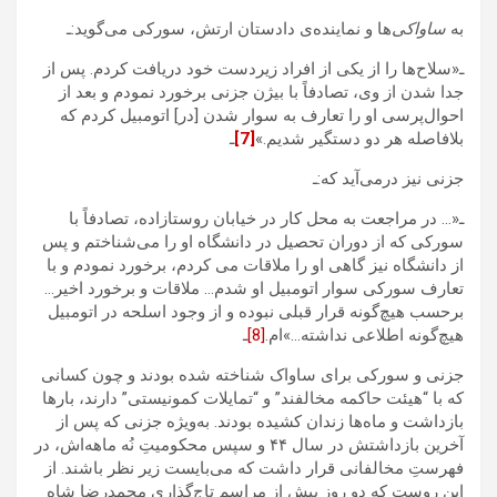
به
ساواکی‌
ها و نماینده‌ی دادستان ارتش، سورکی می‌گوید:ـ
ـ«‌سلاح‌ها را از یکی از افراد زیردست خود دریافت کردم. پس از
جدا شدن از وی، تصادفاً با بیژن جزنی برخورد نمودم و بعد از
احوال‌پرسی او را تعارف به سوار شدن [در] اتومبیل کردم که
بلافاصله هر دو دستگیر شدیم.»
[7]
ـ
جزنی نیز درمی‌آید که:ـ
ـ«… در مراجعت به محل کار در خیابان روستازاده، تصادفاً با
سورکی که از دوران تحصیل در دانشگاه او را می‌شناختم و پس
از دانشگاه نیز گاهی او را ملاقات می کردم، برخورد نمودم و با
تعارف سورکی سوار اتومبیل او شدم… ملاقات و برخورد اخیر…
برحسب هیچ‌گونه قرار قبلی نبوده و از وجود اسلحه در اتومبیل
هیچ‌گونه اطلاعی نداشته…»ام.
[8]
ـ
جزنی و سورکی برای ساواک شناخته شده‌ بودند و چون کسانی
که با “هیئت حاکمه مخالفند” و “تمایلات کمونیستی” دارند، بارها
بازداشت‌ و ماه‌ها زندان کشیده‌ بودند‌. به‌ویژه جزنی که پس از
آخرین بازداشتش در سال ۴۴ و سپس محکومیتِ نُه ماهه‌اش، در
فهرستِ مخالفانی قرار داشت که می‌بایست زیر نظر باشند. از
این روست که دو روز پیش از مراسم تاج‌گذاری محمدرضا شاه