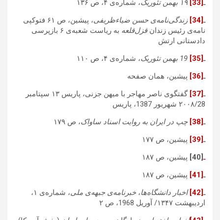
ـ
[33]
۱۹ بهمن تئوریک
، شماره‌ی ۴، ص ۱۳۶
ـ
[34]
زندگی‌نامه‌ی حسن ضیاءظریفی
، پیشین، ص ۶۱ فتوکپی
نامه‌ی رئیس زندان
قزل‌قلعه
به ریاست شعبه‌ی ۶ بازپرسی
دادستانی ارتش
ـ
[35]
19 بهمن تئوریک
، شماره‌ی ۴، ص ۱۱۰
ـ
[36]
پیشین، همان صفحه
ـ
[37]
گفتگو‌ی ناصر مهاجر با میهن جزنی، پاریس ۱۳ سپتامبر
۲۰۰۸/28 شهریور 1387، پاریس
ـ
[38]
چپ در ایران به روایت اسناد ساواک
، ص ۱۷۹
ـ
[39]
پیشین، ص ۱۷۷
ـ
[40]
پیشین، ص ۱۸۷
ـ
[41]
پیشین، ص ۱۸۷
ـ
[42]
اخبار دانشگاه‌ها
،
خبرنامه‌ی جبهه‌ی ملی
، شماره‌ی ۱،
اردیبهشت ۱۳۴۷/ آوریل 1968، ص ۲