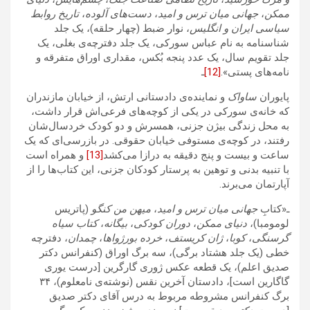
ممکن
،
جهانی میان ترس و امید
،
دست‌های آلوده
،
تاریخ روابط
سیاسی ایران و انگلیس
، نوار ضبط (چهار حلقه)، یک جلد
شناسنامه به نام عباس سورکی، یک جلد دفترچه‌ی بغلی، یک
جلد تقویم سال، یک عدد پنجه ‌بُکس، مقداری اوراق متفرقه و
نامه‌های پستی».
[12]
ـ
پایوران
ساواک‌
و نماینده‌ی دادستانی ارتش، از خیابان مازندران
که خانه‌ی سورکی در یکی از کوچه‌های فرعی‌اش قرار داشت،
به محل زندگی بیژن جزنی، همسرش و دو کودک خردسال‌شان
رفتند، در کوچه‌ی مستوفی خیابان حقوقی. در بازرسی‌ای که یک
ساعت و بیست و پنج دقیقه به درازا می‌کشد
[13]
و همراه است
با تنبیه بدنی و توهین به پرستار کودکان جزنی، این کتاب‌ها را از
آپارتمان می‌برند.
ـ«کتابِ
جهانی میان ترس و امید
،
میهن من کنگو
(پاتریس
لومومبا)،
دنیای ممکن
،
دوران کودکی
،
بیگانه
،
کتاب سیاه
گرسنگی
،
کوبا
،
ژان کریستف
،
خرده بورژواها
،
چمدان
، دفترچه
خطی (یک جلد هشتاد برگی)، سه برگ اوراق (کنفرانس دکتر
صدیق اعلم)، یک قطعه عکس ژوری گارگرین [درست یوری
گاگارین است]، دادستان آخرین نقس (نوشته‌ی نامعلوم)، ۳۴
برگ کنفرانس مشروطه مربوط به درس آقای دکتر صدیق