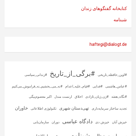
کتابخانه گفتگوهای زندان
شبنامه
haftegi@dialogt.de
#برگی_از_تاریخ
#اوین_حافظه_تاریخی
#زندانی_سیاسی
#عباس_هاشمی
#فدایی
#قیام_علیه_اعدام
#نه_می_بخشیم_نه_فراموش_می‌کنیم
#نگاه_هفته
#ژن_ژیان_ئازادی
اخلاق
ارنست مندل
اکبر معصوم‌بیگی
خاوران
تهی‌دستان شهری
تجدید ساختار سرمایه‌داری
تکنولوژی اطلاعاتی
دادگاه عباسی
خیزش آبان
خیزش دی
دوران
سازمان‌یابی
شبنامه