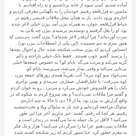
آماده شدیم. کمی میوه از خانه برداشتیم و به راه افتادیم. با
ماشین به
قزل‌قلعه
رفتیم. خودمان را به نگهبانی معرفی کردیم و
اجازه‌ی ورود دادند. باز به همان محل ملاقاتِ قدیمی رفتیم در
حیاط
قزل‌قلعه
. جوان، به همراه بیژن آمد. بیژن خیلی لاغر شده
بود. او را بغل گرفتیم و بوسیدیم. پرسیدم: بیژن چه بلایی به
سرت آورده‌اند؟ چرا آن‌قدر لاغر شده‌ای؟ بیژن گفت: می‌بینی که
هنوز سرم به تنم چسبیده. (این یکی از اصطلاحات بیژن بود)…
احساس کردیم که بیژن سخت شکنجه شده. حال و احوال بچه‌ها
را پرسید. گفتم‌: خوب هستند… فقط بابک خیلی ناراحته و دائم
گریه می‌کنه و مرتب می‌گه: بابام کو؟ به خصوص جمعه‌ها خیلی
بی‌تابی می‌کنه و وقتی بیدار می‌شه، می‌پرسه: بابام کو،
نمی‌خواد منو کوه ببره؟ خُب تقریباً همه‌ی روزهای جمعه بیژن
کوه می‌رفت؛ با جلیل‌افشار، صفاری، سرمدی و بهمن برادرم.
بابک را هم قلمدوش خودش می‌‌کرد و می‌برد… رو به جوان کردم
و گفتم چرا ملاقات نمی‌دادید؟ و بعد شروع کردم به شکوه که در
واقع گزارش به بیژن بود: ما از 19 دی تا حالا به چند اداره‌ی
ساواک مراجعه کرده‌ایم و چند بار به
ساواکِ
ویلا و تخت‌جمشید
رفتیم. هر کجا که رفتم، گفتند: خبر نداریم. آخر چرا این طور
می‌کنید؟ لااقل در یک جمله به ما می‌گفتند در زندان است و
ملاقات نمی‌دهیم. چرا ما را سرگردان می‌کنید؟ هزار و یک فکر
به مغزم خطور کرد. حتا تصور کردم که زیر شکنجه کشته شده