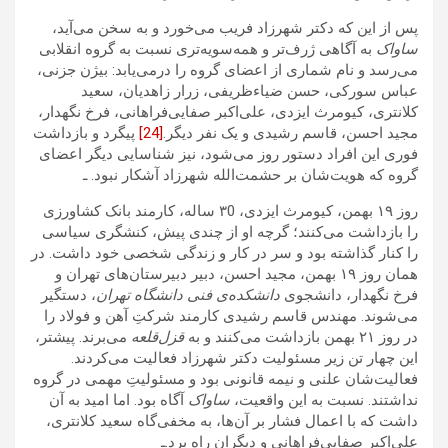
پس از این که دکتر شهرزاد فریب می‌خورد و به سخن می‌آید،
ساواک
به آگاهی ژرف‌تر و همه‌سویه‌تری نسبت به گروه انقلابی
می‌رسد و نام شماری از اعضای گروه را درمی‌یابد: بیژن جزنی،
عباس سورکی، حسن ضیاءظریفی، زرار زاهدیان، سعید
کلانتری، کیومرث ایزدی، علی‌اکبر صفایی‌فراهانی، فرخ نگهدار،
مجید احسن، قاسم رشیدی و یک نفر دیگر.
[24]
پیگرد و بازداشت
فوری این افراد دستور روز می‌شود، نیز شناسایی دیگر اعضای
گروه که هویت‌شان بر حشمت‌الله شهرزاد آشکار نبود. ‌ـ
روز ۱۹ بهمن، کیومرث ایزدی، ۳0 ساله، کارمند بانک کشاورزی
را بازداشت می‌کنند؛ گرچه او از چندی پیش، کنشگری سیاسی
را کنار گذاشته بود و سر در کار و زندگی شخصی خود داشت. در
همان روز ۱۹ بهمن، مجید احسن، دبیر دبیرستان‌های تهران و
فرخ نگهدار، دانشجوی
دانشکده‌ی فنی دانشگاه تهران
، دستگیر
می‌‌شوند. مهندس قاسم رشیدی کارمند شرکتِ آهن و فولاد را
در روز ۲۱ بهمن بازداشت می‌کنند و به
قزل‌قلعه
می‌برند. پیشتر،
این چهار تن زیر مسئولیت دکتر شهرزاد فعالیت می‌کردند.
فعالیت‌شان علنی و نیمه قانونی بود و مسئولیتِ مهمی در گروه
نداشتند. نسبت به این واقعیت،
ساواک
آگاه بود. اما امید به آن
داشت که با اعمال فشار بر آن‌ها، به مخفی‌گاه سعید کلانتری،
علی‌اکبر صفایی‌فراهانی و دیگران راه برد.ـ