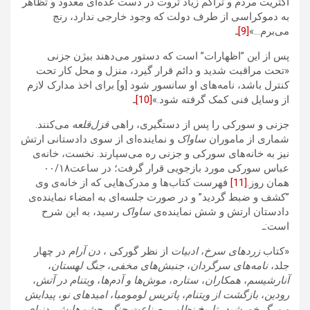
اکثریت مردم و تراکم زیاد ثروت در دست عده‌ای معدود و تظاهر
به دموکراسی از طرف دولت که وجود خارجی ندارد، رنج
می‌برم…»
[9]
ـ
پس از این ”اظهارات” است که دستور می‌دهند بیژن جزنی
«تحت مراقبت شدید و دائم قرار گیرد، منزل و محل کار تحت
کنترل باشد، نامه‌های او سانسور شود [و] برای اخذ مدارک لازم
از وسایل فنی کمک گرفته شود.»
[10]
ـ
جزنی و سورکی را پس از دستگیری، راهی
قزل‌قلعه
می‌‌کنند.
شماری از ماموران
ساواک
و نماینده‌ای از سوی دادستانی ارتش
نیز به خانه‌‌های سورکی و جزنی ره می‌سپارند. نخست، خانه‌ی‌
عباس سورکی‌ مورد بازجویی قرار گرفت؛ در ساعت۰۰/۱۸
همان روز.
[11]
فهرست کتاب‌ها و مدرک‌هایی که از خانه‌ی وی
”کشف و ضبط گردید” و در صورت جلسه‌ای به امضاء نماینده‌ی
دادستان ارتش و شش نماینده‌ی
ساواک
رسید، به این شرح
است:ـ
«کتاب
زردهای سرخ
،
ادبیات
از نظر گورکی ،
دن آرام
در چهار
جلد،
نامه‌های سرگردان
،
جنبش‌های مخفی
،
جنگ لهستان
،
آنارشیسم
،
همکاران
،
ستاره
،
موش‌ها و آدم‌ها
،
ویتنام در آتش
،
رودین
،
بازگشت از ویتنام
،
پاتریس لومومبا
،
امیدهای نو
،
پیدایش
و مرگ خورشید
،
تاریخ نظامی صناعت جنگ
،
چشم‌هایش
،
دنیای