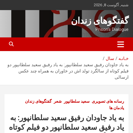
ه
شنبه, آگوست 8, 2026
حتوا
روید
گفتگوهای زندان
Prison's Dialogue
خـانـه
سال
به یاد جاودان رفیق سعید سلطانپور: به یاد رفیق سعید سلطانپور دو
فیلم کوتاه از سالگرد تولد اش در خاوران به همراه چند عکس
ارسالی
رسانه های تصویری
سعید سلطانپور
شعر
گفتگوهای زندان
یادمان ها
به یاد جاودان رفیق سعید سلطانپور: به
یاد رفیق سعید سلطانپور دو فیلم کوتاه