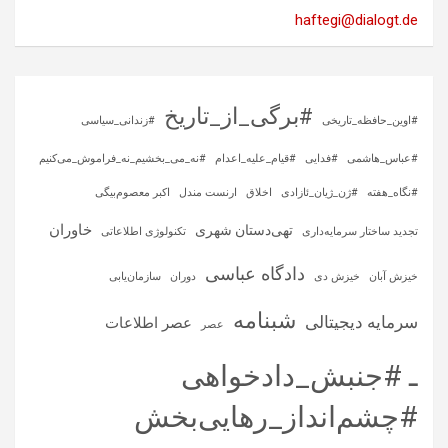
haftegi@dialogt.de
#برگی_از_تاریخ
#اوین_حافظه_تاریخی
#زندانی_سیاسی
#عباس_هاشمی
#فدایی
#قیام_علیه_اعدام
#نه_می_بخشیم_نه_فراموش_می‌کنیم
#نگاه_هفته
#ژن_ژیان_ئازادی
اخلاق
ارنست مندل
اکبر معصوم‌بیگی
خاوران
تهی‌دستان شهری
تجدید ساختار سرمایه‌داری
تکنولوژی اطلاعاتی
دادگاه عباسی
خیزش آبان
خیزش دی
دوران
سازمان‌یابی
شبنامه
سرمایه‌ دیجیتالی
عصر اطلاعات
عصر
ـ #جنبش_دادخواهی
#چشم‌انداز_رهایی‌بخش