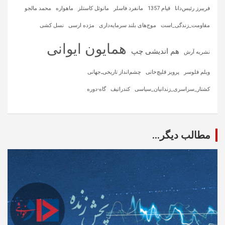
فریبرز رئیس‌دانا
قیام 1357
مانفرد فاسلر
مانوئل کاستلز
ماهواره‌
محمد مالجو
مقاومت_زندگی_است
موج‌های بلند سرمایه‌داری
مژده ارسی
نسل کشی
همایون ایوانی
هم اندیشی چپ
نشریه آرش
ویلم فلوسر
پرویز قلیچ‌خانی
چشم‌انداز تاریخی‌ـ‌جهانی
کشتار_سراسری_زندانیان_سیاسی
کندراتیف
گاه-دوره
مطالب دیگر...