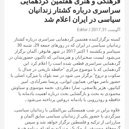
فرهنگی و هنری هفتمین گردهمایی
سراسری درباره کشتار زندانیان
سیاسی در ایران اعلام شد
آگوست 31, 2017
Editor
کمیته برگزارکننده هفتمین گردهمایی سراسری درباره کشتار
زندانیان سیاسی در ایران که در روزهای جمعه 29، شنبه 30
سپتامبر و یکشنبه 1 اکتبر 2017 در شهر هانوفر، آلمان برگزار
می‌شود. لیست سخنرانان و هنرمندانی که تاکنون حضورشان در
گردهمایی سراسری قطعی شده است را اعلام کرد. این
گردهمایی که با موضوع مرکزی “حافظه تاریخی در جدال با
سکوت و دروغ” برگزار می شود در سه بلوک یا میزگرد اصلی با
حضور ناصر مهاجر، همایون ایوانی، پریسا نصرآبادی، امیر
کیانپور، هژیر پلاسچی، سارا دهکردی، نجمه موسوی و سیاوش
محمودی به بحث و بازگشایی بحث درباره اهمیت یادمانه یا
حافظه و رودررویی با یادمانه دروغین پرداخته می‌شود.ـ
علاوه براین در شب همبستگی بین‌المللی با زندانیان سیاسی،
میزگردی با حضور یکی از زندانیان سیاسی سابق آلمان و
مبارزانی از ترکیه و فلسطین برگزار خواهد شد و سپس
گروه‌های موسیقی از مکزیک و ترکیه به اجرای برنامه هنری