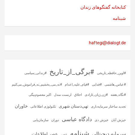
کتابخانه گفتگوهای زندان
شبنامه
haftegi@dialogt.de
#برگی_از_تاریخ
#اوین_حافظه_تاریخی
#زندانی_سیاسی
#عباس_هاشمی
#فدایی
#قیام_علیه_اعدام
#نه_می_بخشیم_نه_فراموش_می‌کنیم
#نگاه_هفته
#ژن_ژیان_ئازادی
اخلاق
ارنست مندل
اکبر معصوم‌بیگی
خاوران
تهی‌دستان شهری
تجدید ساختار سرمایه‌داری
تکنولوژی اطلاعاتی
دادگاه عباسی
خیزش آبان
خیزش دی
دوران
سازمان‌یابی
شبنامه
سرمایه‌ دیجیتالی
عصر اطلاعات
عصر