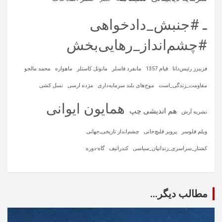
ـ #جنبش_دادخواهی
#چشم‌انداز_رهایی‌بخش
فریبرز رئیس‌دانا
قیام 1357
مانفرد فاسلر
مانوئل کاستلز
ماهواره‌
محمد مالجو
مقاومت_زندگی_است
موج‌های بلند سرمایه‌داری
مژده ارسی
نسل کشی
همایون ایوانی
هم اندیشی چپ
نشریه آرش
ویلم فلوسر
پرویز قلیچ‌خانی
چشم‌انداز تاریخی‌ـ‌جهانی
کشتار_سراسری_زندانیان_سیاسی
کندراتیف
گاه-دوره
مطالب دیگر...