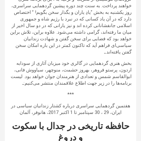
خواهند پرداخت. به سنت چند دوره پیشین گردهمایی سراسری،
روز یکشنبه به بخش “یادِ یاران و بگذار سخن بگویم! ” اختصاص
دارد که در آن یاد کسانی که در نبرد با رژیم شاه و جمهوری
اسلامی جانفشانانی کرده اند و نیز یارانی که در دو سال اخیر از
میان ما رفته‌اند، گرامی داشته می‌شود. علاوه براین، تلاش براین
خواهد بود که فضایی برای سخن گفتن و شهادت زندانیان
سیاسی‌ای فراهم آید که تاکنون کمتر در این باره امکان سخن
گفتن یافته‌اند.ـ
بخش هنری گردهمایی در گالری خود میزبان آثاری از سودابه
اردون، پرستو فروهر، بهروز حشمت، منوچهر، سیاووش فانی،
ابوالقاسم شمس و تعدادی از هنرمندان جوان خواهد بود. لیست
برنامه‌ها را در زیر جهت اطلاع علاقمندان منتشر می‌کنیم:ـ
***
هفتمین گردهمایی سراسری درباره کشتار زندانیان سیاسی در
ایران، 29 ، 30 سپتامبر تا 1 اکتبر 2017، هانوفر، آلمان
حافظه تاریخی در جدال با سکوت
و دروغ