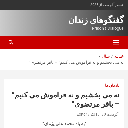
ه
شنبه, آگوست 8, 2026
حتوا
روید
گفتگوهای زندان
Prison's Dialogue
خـانـه
سال
نه می بخشیم و نه فراموش می کنیم” – باقر مرتضوی”
یادمان ها
نه می بخشیم و نه فراموش می کنیم”
– باقر مرتضوی”
آگوست 30, 2017
Editor
“
به یاد محمد على پژمان”