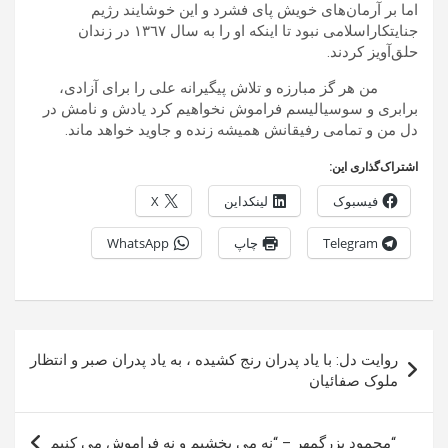
اما بر آرمان‌های خویش پای فشرد و این خوشايند رژيم
جنایتکاراسلامى نبود تا اينكه او را به سال ١٣٦٧ در زندان
حلق‌آويز كردند.
من هر گز مبارزه و تلاش پیگیرانه علی را برای آزادی،
برابری و سوسیالیسم فراموش نخواهیم کرد یادش و نامش در
دل من و تمامی رفیقانش همیشه زنده و جاوید خواهد ماند.
اشتراک‌گذاری این:
فیسبوک
لینکداین
X
Telegram
چاپ
WhatsApp
راهبری
روایت دل: با یاد پدران رنج کشیده ، به یاد پدران صبر و انتظار
نوشته
ملوک صفائیان
“محمود بزرگمهر – “نه می بخشیم و نه فراموش می کنیم