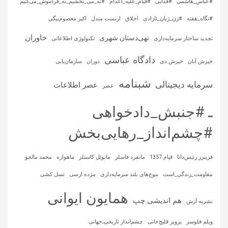
#عباس_هاشمی
#فدایی
#قیام_علیه_اعدام
#نه_می_بخشیم_نه_فراموش_می‌کنیم
#نگاه_هفته
#ژن_ژیان_ئازادی
اخلاق
ارنست مندل
اکبر معصوم‌بیگی
خاوران
تهی‌دستان شهری
تجدید ساختار سرمایه‌داری
تکنولوژی اطلاعاتی
دادگاه عباسی
خیزش آبان
خیزش دی
دوران
سازمان‌یابی
شبنامه
سرمایه‌ دیجیتالی
عصر اطلاعات
عصر
ـ #جنبش_دادخواهی
#چشم‌انداز_رهایی‌بخش
فریبرز رئیس‌دانا
قیام 1357
مانفرد فاسلر
مانوئل کاستلز
ماهواره‌
محمد مالجو
مقاومت_زندگی_است
موج‌های بلند سرمایه‌داری
مژده ارسی
نسل کشی
همایون ایوانی
هم اندیشی چپ
نشریه آرش
ویلم فلوسر
پرویز قلیچ‌خانی
چشم‌انداز تاریخی‌ـ‌جهانی