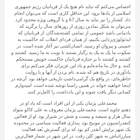
احساس می‌کنم که نباید نام هیچ یک از قربانیان رژیم جمهوری
اسلامی از یادها برود. این حداقلِ کاری است که می‌توان انجام
داد. کشتار را نیز نباید به سال 67 و یا گروهی ویژه محدود کرد.
می‌توان به شکل نمادین روزی از روزهای سال را برگزید که
یادمانی باشد عمومی از تمامی کشته‌شدگان. از قربانیان که
ایدئولوژی‌زدایی بکنیم، از همان فردای انقلاب که حاکمیت به
خمینی و پیروان او رسید، انسان‌کشی نیز آغاز شده است. در
سکوت ما یک به یک به رگبار بستند تا نوبت به ما رسید. کشتند و
کشتند و کشتند تا بر جنازه قربانیان حاکمیت خویش مستحکم
کنند. و حال ما مانده‌ایم و یاد این عزیزان. فکر می‌کنم برای
یادآوری در تاریخ هم که شده، نام بردن از آنها و یا روایت
خاطره‌ای، در واقع یک گرامی‌داشتِ تاریخی خواهد بود. آن‌چه در
اینجا خواهید خواند در همین راستا نوشه شده است. امیدوارم
کسانی دیگر یافت شوند و این یادداشت را کامل‌تر کنند.
محمدعلی پژمان یکی از این افراد است که یاد او در
ذهنم جاوید است. محمدعلى پژمان معروف به على كاكو متولد
سال هزار و سیصد و بیست و شش در شيراز بود. او از فعالين
كنفدراسيون در مونیخ بود. پنداری فعالیت سیاسی در محدوده
یک شهر برایش آنقدر کم بود که براى گسترش بُعد فعاليت
مبارزاتى­اش به شهر كلن رفت. در این شهر در شمار فعال‌ترین