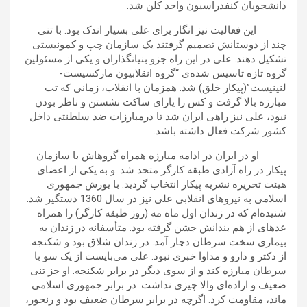
دانشجویان کنفدراسیون واحد كلن شد.
این فعالیت نیز انگار برای علی بسیار اندک بود. با تنى
چند از دوستانش تصميم گرفتند یک سازمان چپ و كمونيستى
تشکيل دهند. على در این راه جزو بنيان­گذاران و يكى از مسئولين
گروه تازه تاسيس شده‌ی “گروه انقلابیون ماركسيست-
لنينیست”(پیکار خلق) شد. هم­زمان با انقلاب، زمانی که تب
مبارزه بالا گرفت و کس را یارای ساکت نشستن و ناظر بودن
نبود، على نيز راهى ايران شد تا درمبارزات ضد سلطنتی داخل
کشور شرکت فعال داشته باشد.
او در ایران در ادامه مبارزه همراه گروه­اش با سازمان
پيكار در راه آزادى طبقه كارگر متحد شد. و به يكى از اعضای
هيئت تحريره نشريه پيكار انتخاب گردید. با یورش جمهورى
اسلامى به نيروهاى انقلابى على نيز در سال 1360 دستگير شد.
شنیده‌ام که در زندان اول ماه مه (روز طبقه کارگر) را همراه
عده­ای از هم بندانش جشن گرفته بود. متأسفانه در زندان به
بیماری سخت سرطان دچار آمد. در زندان شلاق بود و شکنجه.
از دکتر و دارو و مداوا خبری نبود. علی می‌بایست از یک سو با
سرطان مبارزه کند و از سوی دیگر در برابر شکنجه. او جز تنی
ضعیف و اراده‌ای والا چیزی نداشت. در برابر جمهوری اسلامی
ماند، مقاومت کرد. اگرچه در برابر سرطان ضعیف بود و رنجور،