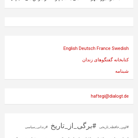
English
Deutsch
France
Swedish
کتابخانه گفتگوهای زندان
شبنامه
haftegi@dialogt.de
#برگی_از_تاریخ
#اوین_حافظه_تاریخی
#زندانی_سیاسی