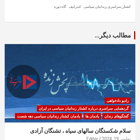
کشتار_سراسری_زندانیان_سیاسی
کندراتیف
گاه-دوره
مطالب دیگر...
رادیو دادخواهی
گردهمایی سراسری درباره کشتار زندانیان سیاسی در ایران
گفتگوهای زندان
یادمان ها
یادمان کشتار زندانیان سیاسی دهه شصت
سلام شکستگان سالهای سیاه ، تشنگان آزادی
نوامبر 19, 2024
Editor