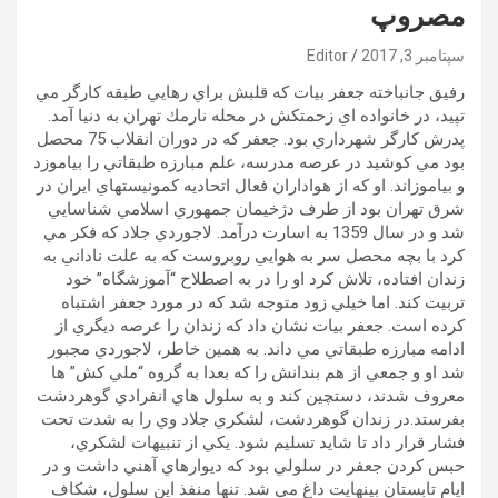
مصروپ
سپتامبر 3, 2017
Editor
رفيق جانباخته جعفر بيات كه قلبش براي رهايي طبقه كارگر مي
تپيد، در خانواده اي زحمتكش در محله نارمك تهران به دنيا آمد.
پدرش كارگر شهرداري بود. جعفر كه در دوران انقلاب 75 محصل
بود مي كوشيد در عرصه مدرسه، علم مبارزه طبقاتي را بياموزد
و بياموزاند. او كه از هواداران فعال اتحاديه كمونيستهاي ايران در
شرق تهران بود از طرف دژخيمان جمهوري اسلامي شناسايي
شد و در سال 1359 به اسارت درآمد. لاجوردي جلاد كه فكر مي
كرد با بچه محصل سر به هوايي روبروست كه به علت ناداني به
زندان افتاده، تلاش كرد او را در به اصطلاح “آموزشگاه” خود
تربيت كند. اما خيلي زود متوجه شد كه در مورد جعفر اشتباه
كرده است. جعفر بيات نشان داد كه زندان را عرصه ديگري از
ادامه مبارزه طبقاتي مي داند. به همين خاطر، لاجوردي مجبور
شد او و جمعي از هم بندانش را كه بعدا به گروه “ملي كش” ها
معروف شدند، دستچين كند و به سلول هاي انفرادي گوهردشت
بفرستد.در زندان گوهردشت، لشكري جلاد وي را به شدت تحت
فشار قرار داد تا شايد تسليم شود. يكي از تنبيهات لشكري،
حبس كردن جعفر در سلولي بود كه ديوارهاي آهني داشت و در
ايام تابستان بينهايت داغ مي شد. تنها منفذ اين سلول، شكاف