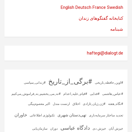
English
Deutsch
France
Swedish
کتابخانه گفتگوهای زندان
شبنامه
haftegi@dialogt.de
#برگی_از_تاریخ
#اوین_حافظه_تاریخی
#زندانی_سیاسی
#عباس_هاشمی
#فدایی
#قیام_علیه_اعدام
#نه_می_بخشیم_نه_فراموش_می‌کنیم
#نگاه_هفته
#ژن_ژیان_ئازادی
اخلاق
ارنست مندل
اکبر معصوم‌بیگی
خاوران
تهی‌دستان شهری
تجدید ساختار سرمایه‌داری
تکنولوژی اطلاعاتی
دادگاه عباسی
خیزش آبان
خیزش دی
دوران
سازمان‌یابی