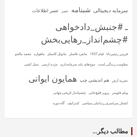
شبنامه
سرمایه‌ دیجیتالی
عصر اطلاعات
عصر
ـ #جنبش_دادخواهی
#چشم‌انداز_رهایی‌بخش
فریبرز رئیس‌دانا
قیام 1357
مانفرد فاسلر
مانوئل کاستلز
ماهواره‌
محمد مالجو
مقاومت_زندگی_است
موج‌های بلند سرمایه‌داری
مژده ارسی
نسل کشی
همایون ایوانی
هم اندیشی چپ
نشریه آرش
ویلم فلوسر
پرویز قلیچ‌خانی
چشم‌انداز تاریخی‌ـ‌جهانی
کشتار_سراسری_زندانیان_سیاسی
کندراتیف
گاه-دوره
مطالب دیگر...