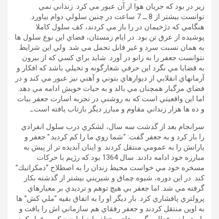
زير در بود كه جريان هوا از آن عبور مي كرد. زنداني نمي
توانست بيشتر از 8 ــ 7 ساعت در چنين سلولي دوام بياورد.
هنگامي كه دژخيمان در را باز مي كردند، كف سلول كاملا
پوشيده از عرق تن بود. در ايام زمستان، فضاي اين نوع سلول ها
به همان نسبت سرد و غير قابل تحمل مي شد. ولي اين شرايط
نتوانست جعفر را به زانو در آورد. شايد براي كسي كه از بيرون
به قضايا مي نگرد اين حرفي شعارگونه و تخيلي باشد كه افكار و
آرمانهاي انقلابي از ديوارهاي بتوني و آهني نيز عبور مي كند و در
فضاي مرگبار همچنان مي بالد و به حيات خويش ادامه مي دهد.
اما اين واقعيتي است كه به روشني در تجربه اسارت جعفر بيات
و ده ها هزار زنداني مقاوم و مبارز ديگر بازتاب يافته است.ـ
سرانجام بعد از گذشت سه سال، لشكري درب سلول انفرادي
را باز كرد و به جعفر گفت: “شما روي ما را كم كرديد.” جعفر و
يارانش را به عمومي منتقل كردند. و اينان آبديده تر از پيش به
مبارزه خود ادامه دادند. سال 1364 بود كه رژيم با حركات
مسخره خود مي خواست محيط زندان را به اصطلاح “دمكراتيك”
كند. در اين دوره، شيوه چماق و شيريني بيشتر از گذشته بكار
گرفته مي شد. اما جعفر بي هيچ توهم و ترديدي بر معيارهاي
پرولتري پافشاري كرد. بار ديگر او را به اتفاق بقيه “ملي كش” ها
به اوين منتقل كردند و جعفر رفقاي هم سازماني اش را يافت و