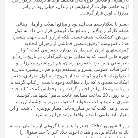
با رهبران و فعالين گروه هاي مختلف ارتباط نزديكي برقرار كرد.
او به خاطر تجارب گرانبهايش در زندان، خيلي زود در راس
مبارزات اوين قرار گرفت.ـ
جعفر با سكتاريسم مخالف بود و منافع انقلاب و آرمان رهائي
طبقه كارگر را بالاتر از منافع تنگ گروهي قرار مي داد. به قول
خودش: “تشكيلات، هدف نيست بلكه ابزاري است جهت پيشبرد
هدف كمونيسم.” رفيق منصور قماشي از رهبران اتحاديه
كمونيستهاي ايران (سربداران) درباره جعفر مي گفت: “او از
چهره هائي است كه به تنهايي توان تاثيرگذاري در تاريخ دارد.” و
به راستي چنين بود. جعفر در زندان، هم در پيشبرد مبارزات و
اعتراضات عمومي پيشرو و پيشقدم بود و هم در پيشبرد مبارزه
ايدئولوژيك، قاطع و كوشا. بعد از خروج از سلول انفرادي، جعفر
امكانات محدودي كه براي مطالعه وجود داشت از كتاب گرفته تا
روزنامه و مجله را در اختيار گرفت و به رفقايش گفت: “بايد خود
را به روزي 20 ساعت مطالعه عادت بدهم.” شبها مي كوشيد
طوري بنشيند و كتاب بخواند كه خواب ديرتر به چشمانش راه
بيابد. او مي گفت كه در مبارزه بايد “معيار پرولتري” داشت. و اين
معيار بايد علمي باشد تا واقعا بتواند چراغ راه شود.ـ
روز 9 شهريور 1367، جعفر را همراه با گروهي از زندانيان، يك به
يك به دادگاه بردند و همان آخوند جلاد “نيري” چند سئوال را