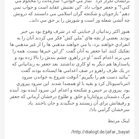
برايشان تكرار كرد: “نماز مي خواني؟ سازمانت را محكوم مي
كني؟” و جعفر جواب داد: “اين تفتيش عقايد است و جواب نمي
دهم.” بازجويان و شكنجه گران اسلامي مي دانستند كه درونش
چه آتشي شعله ور است و شورش را بر حق مي داند.ـ
هنوز اكثر زندانيان از جنايتي كه در شرف وقوع بود بي خبر
بودند. بعضي از بچه هاي “ملي كش” فكر مي كردند آنان را به
انفرادي خواهند برد، يا مي خواهند مذهبي ها را از غير مذهبي ها
تفكيك كنند. اما جعفر به آنان گفت: “از اين خبرها نيست. همه را
مي برند اعدام كنند.” او در راهرو، چشم بندش را بالا زده بود و
پاسدارها هم ديگر به او كاري نداشتند. بعد جعفر به زندانياني كه
در يك طرف راهرو در صف اعدامي ها ايستاده بودند گفت:
“بيائيد دست هم را بگيريم.” آنوقت شروع به خواندن سرود
انترناسيونال كرد و بقيه با او همصدا شدند. اين سرود پيروزي
بود. پيروزي بر حبس و شكنجه و اعدام. اين سرود آينده بود. آينده
مرگ دشمنان پرولتاريا و خلق. و طلوع درخشان آرماني كه جعفر
و رفيقانش براي آن زيستند و جنگيدند و جان باختند. ياد
سرخشان گرامي باد!ـ
لینک مرتبط
http://dialogt.de/jafar_bayat/