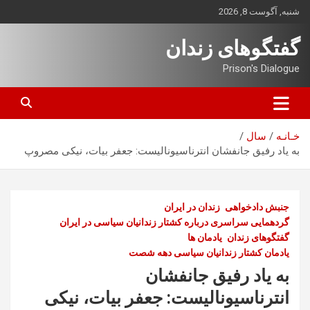
ه
شنبه, آگوست 8, 2026
حتوا
روید
گفتگوهای زندان
Prison's Dialogue
خـانـه
سال
به ياد رفيق جانفشان انترناسیونالیست: جعفر بيات، نیکی مصروپ
جنبش دادخواهی
زندان در ایران
گردهمایی سراسری درباره کشتار زندانیان سیاسی در ایران
گفتگوهای زندان
یادمان ها
یادمان کشتار زندانیان سیاسی دهه شصت
به ياد رفيق جانفشان
انترناسیونالیست: جعفر بيات، نیکی