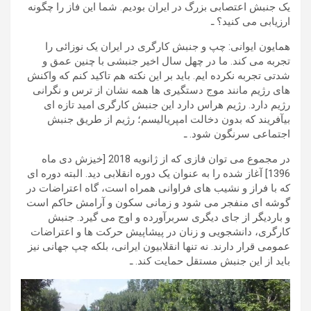
یک جنبش اعتصابی بزرگ در ایران بودیم. شما این فاز را چگونه
ارزیابی می کنید؟ ـ
همایون ایوانی: چپ و جنبش کارگری در ایران یک نوزائی را
تجربه می کند. ما در چهل سال اخیر جنبشی با چنین عمق و
شدتی تجربه نکرده ایم. باید بر این نکته هم تاکید کنم که واکنش
های رژیم مانند موج دستگیری ها همه نشان از ترس و نگرانی
رژیم دارد. رژیم هراس دارد این جنبش کارگری امید تازه ای
بیآفریند که بدون دخالت امپریالیسم؛ رژیم از طریق جنبش
اجتماعی سرنگون شود. ـ
در مجموع می توان فازی که از ژانویه 2018 [خیزش دی ماه
1396] آغاز شده را به عنوان یک دوره انقلابی دید. البته دوره ای
که با فراز و نشیب های فراوانی همراه است، گاه اعتراضات در
گوشه ای منفجر می شود و زمانی سکون و آرامش حاکم است
و باردیگر از جای دیگری سربرآورده و اوج می گیرد. جنبش
کارگری، دانشجویی و زنان در پیشاپیش حرکت ها و اعتراضات
عمومی قرار دارند. نه تنها انقلابیون ایرانی، بلکه چپ جهانی نیز
باید از این جنبش مستقل حمایت کند. ـ