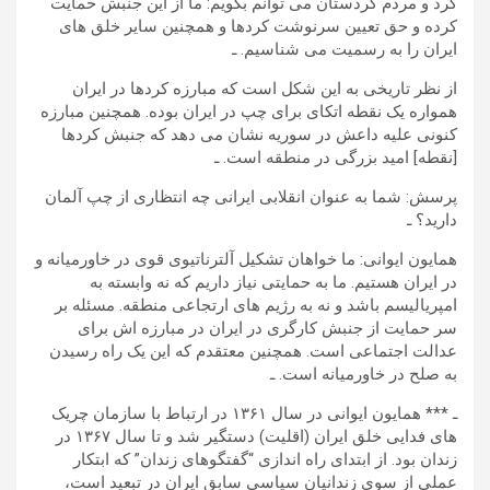
کرد و مردم کردستان می توانم بگویم: ما از این جنبش حمایت
کرده و حق تعیین سرنوشت کردها و همچنین سایر خلق های
ایران را به رسمیت می شناسیم. ـ
از نظر تاریخی به این شکل است که مبارزه کردها در ایران
همواره یک نقطه اتکای برای چپ در ایران بوده. همچنین مبارزه
کنونی علیه داعش در سوریه نشان می دهد که جنبش کردها
[نقطه] امید بزرگی در منطقه است. ـ
پرسش: شما به عنوان انقلابی ایرانی چه انتظاری از چپ آلمان
دارید؟ ـ
همایون ایوانی: ما خواهان تشکیل آلترناتیوی قوی در خاورمیانه و
در ایران هستیم. ما به حمایتی نیاز داریم که نه وابسته به
امپریالیسم باشد و نه به رژیم های ارتجاعی منطقه. مسئله بر
سر حمایت از جنبش کارگری در ایران در مبارزه اش برای
عدالت اجتماعی است. همچنین معتقدم که این یک راه رسیدن
به صلح در خاورمیانه است. ـ
ـ *** همایون ایوانی در سال ۱۳۶۱ در ارتباط با سازمان چریک
های فدایی خلق ایران (اقلیت) دستگیر شد و تا سال ۱۳۶۷ در
زندان بود. از ابتدای راه اندازی “گفتگوهای زندان” که ابتکار
عملی از سوی زندانیان سیاسی سابق ایران در تبعید است،