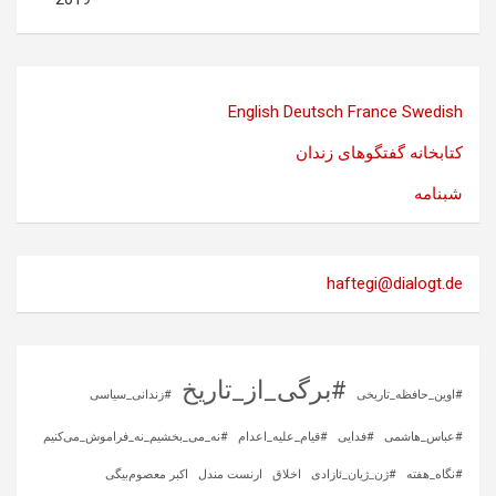
English
Deutsch
France
Swedish
کتابخانه گفتگوهای زندان
شبنامه
haftegi@dialogt.de
#برگی_از_تاریخ
#اوین_حافظه_تاریخی
#زندانی_سیاسی
#عباس_هاشمی
#فدایی
#قیام_علیه_اعدام
#نه_می_بخشیم_نه_فراموش_می‌کنیم
#نگاه_هفته
#ژن_ژیان_ئازادی
اخلاق
ارنست مندل
اکبر معصوم‌بیگی