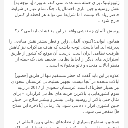
ژئوپولیتیک برای حمله مساعدت نمی کند، به ویژه [با توجه به]
نقش روسیه و چین. باری، احتمال یک جنگ تمام عیار در شرایط
حاضر زیاد بالا نیست. اما شرایط می تواند هر لحظه از کنترل
خارج شود. ـ
پرسش: آلمان چه نقشی واقعا در این مناقشات ایفا می کند؟ ـ
همایون ایوانی: اکنون، آلمان، ژاپن و قطر بیشتر نقش میانجی را
پذیرفته اند. اما بایستی توجه داشت که هدف مذاکرات نیز کاهش
ظرفیت نظامی ایران است. درست آن موقع که کشور از طریق
استراتژی های دیگر از لحاظ نظامی ضعیف شد، یک حمله از
منظر ایالات متحده و ناتو معقولانه است. ـ
علاوه بر این باید گفت که خطر مستقیم تنها از طریق [حضور]
ایالات متحده در آنجا نیست. تجهیز تسلیحاتی عربستان سعودی
نیز بسیار خطرناک است. عربستان سعودی از 2017 در رتبه
سوم کشورهایی با بالاترین هزینه های نظامی قراردارد – برای
مثال حتی بالاتر از روسیه. وقتی بیشتر و بیشتر سلاح در اختیار
چنین کشوری قرار داده می شود، یک زمانی [بالاخره این سلاح
ها] منفجر می شود. ـ
همچنین، سطوح بسیاری از تضادهای محلی و بین المللی در
اینجا همپوشانی پیدا می کنند. در مجموع، نه فقط ایران، بلکه