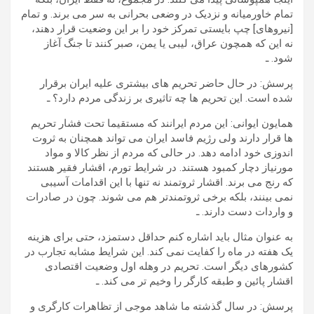
تمام خاورمیانه و نزدیک در وضعی بحرانی به سر می برند. و تمام
[نیروهای] چپ بایستی تمرکز خود را بر این وضعیت قرار دهند،
نه این که همچون عراق، لیبی یا یمن، صبر کنند تا جنگ آغاز
شود. ـ
پرسش: در حال حاضر تحریم های بیشتری علیه ایران برقرار
شده است. این تحریم ها چه تاثیری بر زندگی مردم دارد؟ ـ
همایون ایوانی: این مردم ایرانند که مستقیما تحت فشار تحریم
ها قرار دارند ولی رژیم فاسد ایران می تواند همچنان به ثروت
اندوزی خود ادامه دهد. در حالی که مردم از نظر کالا و مواد
مورنیاز دچار کمبود هستند. در شرایط تورم، اقشار فقیر هستند
که رنج می برند. اقشار ثروتمند نه تنها با این اقدامات آسیبی
نمی بینند، بلکه برخی ثروتمندتر هم می شوند. چون در صادرات
و واردات دست دارند. ـ
به عنوان مثال باید اشاره کنم حداقل دستمزد، حتی برای هزینه
یک هفته در ماه را کفایت نمی کند. این شرایط مشابه تجارب در
کشورهای دیگر است. تحریم در وهله اول وضعیت اقتصادی
اقشار پائین و طبقه کارگر را وخیم تر می کند. ـ
پرسش: در سال گذشته ما شاهد موجی از تظاهرات کارگری و