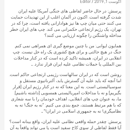
آگوست 1, 2019
Editor
پرسش: در حال حاضر لفاظی های جنگی آمریکا علیه ایران
شدت گرفته است. اکنون در آلمان اغلب از این تهدیدات حمایت
می کنند حتی میان چپ ها نیز هوادارانی یافته است، چرا که در
تهران، یک رژیم ارتجاعی حکمرانی می کند. چپ های ایران خطر
مداخله واشنگتن را چگونه ارزیابی می کنند؟
همایون ایوانی: من با چنین موضع گیری ای همراهی نمی کنم.
جنگ در هیچ حالتی و برای هیچ کشوری یک راه حل نیست. چپ
انقلابی در ایران، همیشه تاکید کرده است که در کنار مداخلات
بین المللی یا حملات نظامی علیه ایران قرار ندارد. ـ
روشن است که در ایران سالهاست رژیمی ارتجاعی حاکم است.
اما آنچه که باید علیه آن گسترش یابد، آلترناتیوی مستقل و
سوسیالیستی است. به این معنا که نه در کنار رژیم ایران [قرار
بگیریم] و نه با مداخلات امپریالیستی همسویی [داشته باشیم].
ما، به عنوان چپ های انقلابی، اهداف خودمان را با سه شعاری
که با هم مرتبط هستند، جمع بندی می کنیم: “نه به جنگ! نه به
نظامیگری! نه به جمهوری اسلامی در ایران!” ـ
پرسش: چقدر حمله واقعی نظامی علیه ایران، واقع بینانه است؟
آیا فقط لفاظی از سوی کاخ سفید است یا می تواند واقعاً به آن