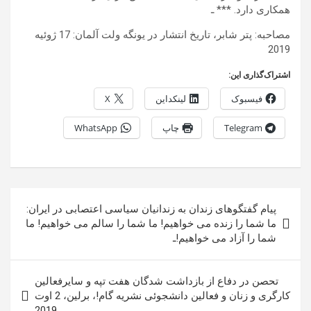
همکاری دارد. *** ـ
مصاحبه: پتر شابر، تاریخ انتشار در یونگه ولت آلمان: 17 ژوئیه
2019
اشتراک‌گذاری این:
فیسبوک
لینکداین
X
Telegram
چاپ
WhatsApp
راهبری
پیام گفتگوهای زندان به زندانیان سیاسی اعتصابی در ایران:
نوشته
ما شما را زنده می خواهیم! ما شما را سالم می خواهیم! ما
شما را آزاد می خواهیم!ـ
تحصن در دفاع از بازداشت شدگان هفت تپه و سایرفعالین
کارگری و زنان و فعالین دانشجوئی نشریه گام!، برلین، 2 اوت
2019