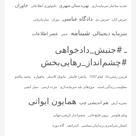
خاوران
تهی‌دستان شهری
تجدید ساختار سرمایه‌داری
تکنولوژی اطلاعاتی
دادگاه عباسی
خیزش آبان
خیزش دی
دوران
سازمان‌یابی
شبنامه
سرمایه‌ دیجیتالی
عصر اطلاعات
عصر
ـ #جنبش_دادخواهی
#چشم‌انداز_رهایی‌بخش
فریبرز رئیس‌دانا
قیام 1357
مانفرد فاسلر
مانوئل کاستلز
ماهواره‌
محمد مالجو
مقاومت_زندگی_است
موج‌های بلند سرمایه‌داری
مژده ارسی
نسل کشی
همایون ایوانی
هم اندیشی چپ
نشریه آرش
ویلم فلوسر
پرویز قلیچ‌خانی
چشم‌انداز تاریخی‌ـ‌جهانی
کشتار_سراسری_زندانیان_سیاسی
کندراتیف
گاه-دوره