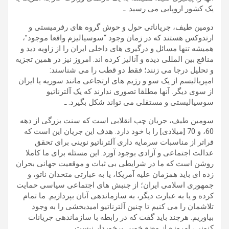
یک کشور اروپایی می رسید. ـ
دومین طیف، جریاناتی حول و حوش گروه های رفرمیستی و
ارتدوکس هستند که در زمان وجود “سوسیالیزم واقعا موجود”،
همیشه تنها مسائل و درگیری های داخلی ایران را از زاویه دید و
منافع بین المللی دیده و آنالیز کرده اند. امروز نیز در همین تجزیه
و تحلیل درجا می زنند؛ فقط دو قطب را می شناسند:
امپریالیسم از یک سو و رژیم های ارتجاعی مانند سوریه یا ایران
از سوی دیگر. آنها مطلقا تصوری ندارند که یک آلترناتیو
سوسیالیستی و مستقلی می تواند شکل بگیرد. ـ
سومین طیف، جریان چپ انقلابی است که سنت بزرگی از دهه
60، و 70 [میلادی] را با خود دارد. هدف این جریان این است که
فراتر از مناسبات سرمایه داری آلترناتیو نوینی برای تحقق
عدالت اجتماعی و آزادی بوجود آورد. این مسئله برای ما کاملا
روشن است که ما در شرایطی بی ثبات و موقعیت جهانی بحران
زده ای باید همزمان علیه آمریکا، یا به عبارتی متحدان ناتو، و
جمهوری اسلامی ایران؛ از جنبش های اجتماعی سیاسی حمایت
کرده و یا به عبارت دیگر، به سازماندهی آنان بپردازیم. ما تمام
تلاشمان را می کنیم تا چنین آلترناتیو امیدبخشی را به وجود
بیاوریم. هرچند باید گفت که در رابطه با سازماندهی جریانات
کنونی، امروزه از وضع خوبی برخوردار نیست. ـ