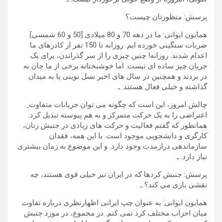
پرسش: منظورتان چیست؟
همایون ایوانی: ما در دهه 70 و 80 میلادی [50 و 60 شمسی]
ضربات سنگینی خورده ایم. روزانه تا 150 نفر از کادرهای ما
اعدام شدند. روزانه! چنین چیزی را از سر گذراندن، برای یک
جریان چیز ساده ای نیست. اما خوشبختانه برخی از ما جان به
در بردند و همچنین در سال های اخیر نسل نوینی پا به میدان
گذاشته و خیلی فعال هستند. ـ
چالش امروز، این است که چگونه می توان جریانات متفاوت ِ
اعتراضی را به یک حرکت متمرکز و به هم پیوسته تبدیل کرد.
همانطور که گفتم فعالیت و حرکت های زیادی در جنبش زنان،
کارگری و دانشجویی موجود است. با این همه، فقدان
سازماندهی درازمدت وجود دارد. و این موضوع به زمان بیشتری
نیاز دارد. ـ
پرسش: جنبش کردها که در ایران نیز خیلی قوی هستند، چه
نقشی بازی می کند؟ ـ
همایون ایوانی: به عنوان چپ ایرانی اظهارنظری درباره تفاوت
میان احزاب مختلف کرد نمی کنم. در مجموع، در مورد جنبش