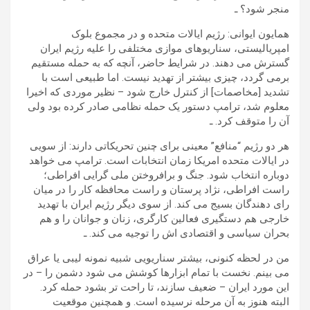
منجر شود؟ ـ
همایون ایوانی: رژیم ایالات متحده و در مجموع بلوک
امپریالیستی، سناریوهای موازی مختلفی را علیه رژیم ایران
گسترش می دهند. در شرایط حاضر، آنچه که به حمله مستقیم
برمی گردد، چیزی بیشتر از تهدید نیست. اما طبیعی است با
تشدید [مخاصمات] از کنترل خارج شود – نظیر موردی که اخیرا
معلوم شد، ترامپ دستور یک حمله نظامی صادر کرده بود ولی
آن را متوقف کرد. ـ
هر دو رژیم “منافع” معینی برای چنین تحریکاتی دارند: از سویی
در ایالات متحده امریکا زمان انتخابات است. ترامپ می خواهد
دوباره انتخاب شود. جنگ و برافروختن ملی گرایی افراطی؛
راست افراطی، نژاد پرستان و راست محافظه کار را در میان
رای دهندگان بسیج می کند. از سوی دیگر رژیم ایران با تهدید
خارجی هم دستگیری فعالین کارگری، زنان و جوانان را و هم
بحران سیاسی و اقتصادی اش را توجیه می کند. ـ
من در لحظه کنونی، بیشتر سناریویی شبیه نمونه لیبی یا عراق
می بینم. نخست با تمام ابزارها کوشش می شود دشمن را – در
این مورد ایران – ضعیف سازند، تا راحت تر بشود حمله کرد.
البته هنوز به آن مرحله نرسیده است. و همچنین موقعیت