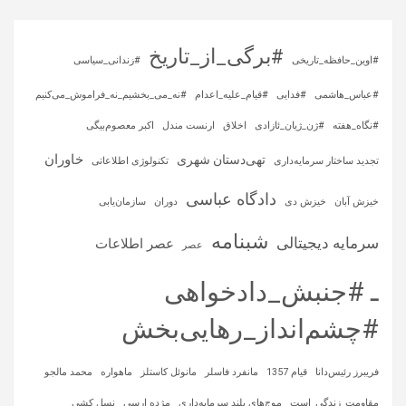
#برگی_از_تاریخ
#اوین_حافظه_تاریخی
#زندانی_سیاسی
#عباس_هاشمی
#فدایی
#قیام_علیه_اعدام
#نه_می_بخشیم_نه_فراموش_می‌کنیم
#نگاه_هفته
#ژن_ژیان_ئازادی
اخلاق
ارنست مندل
اکبر معصوم‌بیگی
خاوران
تهی‌دستان شهری
تجدید ساختار سرمایه‌داری
تکنولوژی اطلاعاتی
دادگاه عباسی
خیزش آبان
خیزش دی
دوران
سازمان‌یابی
شبنامه
سرمایه‌ دیجیتالی
عصر اطلاعات
عصر
ـ #جنبش_دادخواهی
#چشم‌انداز_رهایی‌بخش
فریبرز رئیس‌دانا
قیام 1357
مانفرد فاسلر
مانوئل کاستلز
ماهواره‌
محمد مالجو
مقاومت_زندگی_است
موج‌های بلند سرمایه‌داری
مژده ارسی
نسل کشی