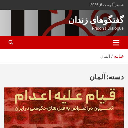
ه
شنبه, آگوست 8, 2026
حتوا
روید
گفتگوهای زندان
Prison's Dialogue
خـانـه
آلمان
دسته:
آلمان