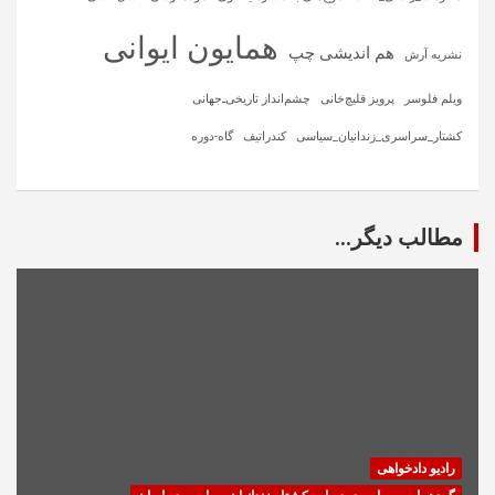
همایون ایوانی
هم اندیشی چپ
نشریه آرش
ویلم فلوسر
پرویز قلیچ‌خانی
چشم‌انداز تاریخی‌ـ‌جهانی
کشتار_سراسری_زندانیان_سیاسی
کندراتیف
گاه-دوره
مطالب دیگر...
رادیو دادخواهی