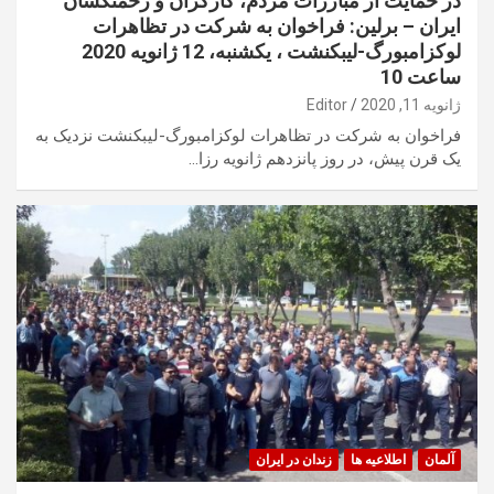
در حمایت از مبارزات مردم، کارگران و زحمتکشان
ایران – برلین: فراخوان به شرکت در تظاهرات
لوکزامبورگ-لیبکنشت ، یکشنبه، 12 ژانويه 2020
ساعت 10
ژانویه 11, 2020
Editor
فراخوان به شرکت در تظاهرات لوکزامبورگ-لیبکنشت نزدیک به
یک قرن پیش، در روز پانزدهم ژانویه رزا…
آلمان
اطلاعیه ها
زندان در ایران