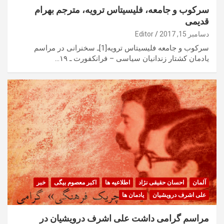
سرکوب و جامعه، فلیسیتاس ترویه، مترجم بهرام
قدیمی
دسامبر 15, 2017
Editor
سرکوب و جامعه فلیسیتاس ترویه[1]ـ سخنرانی در مراسم
یادمان کشتار زندانیان سیاسی – فرانکفورت ـ ۱۹…
آلمان
احسان حقیقی نژاد
اطلاعیه ها
اکبر معصوم بیگی
خبر
علی اشرف درویشیان
یادمان ها
مراسم گرامی داشت علی اشرف درویشیان در