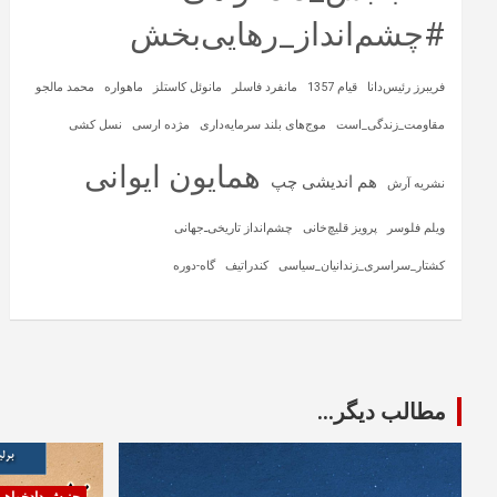
#چشم‌انداز_رهایی‌بخش
فریبرز رئیس‌دانا
قیام 1357
مانفرد فاسلر
مانوئل کاستلز
ماهواره‌
محمد مالجو
مقاومت_زندگی_است
موج‌های بلند سرمایه‌داری
مژده ارسی
نسل کشی
همایون ایوانی
هم اندیشی چپ
نشریه آرش
ویلم فلوسر
پرویز قلیچ‌خانی
چشم‌انداز تاریخی‌ـ‌جهانی
کشتار_سراسری_زندانیان_سیاسی
کندراتیف
گاه-دوره
مطالب دیگر...