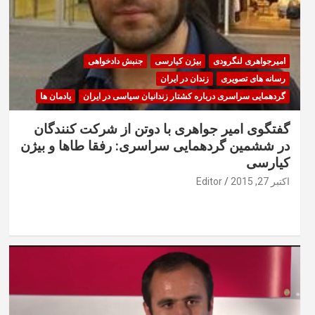
امیرجواهری لنگرودی
بیژن کیارسی
جنبش دادخواهی
رسانه های تصویری
زندان در ایران
گردهمایی سراسری درباره کشتار زندانیان سیاسی در ایران
یادمان ها
گفتگوی امیر جواهری با دوتن از شرکت کنندگان
در ششمین گردهمایی سراسری: رفقا طاها و بیژن
کیارسی
اکتبر 27, 2015
Editor