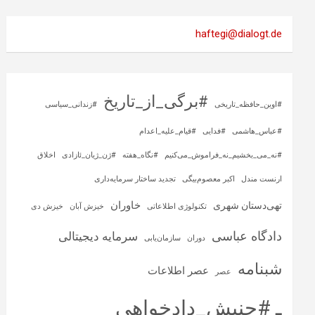
haftegi@dialogt.de
#برگی_از_تاریخ
#اوین_حافظه_تاریخی
#زندانی_سیاسی
#عباس_هاشمی
#فدایی
#قیام_علیه_اعدام
#نه_می_بخشیم_نه_فراموش_می‌کنیم
#نگاه_هفته
#ژن_ژیان_ئازادی
اخلاق
ارنست مندل
اکبر معصوم‌بیگی
تجدید ساختار سرمایه‌داری
خاوران
تهی‌دستان شهری
تکنولوژی اطلاعاتی
خیزش آبان
خیزش دی
دادگاه عباسی
سرمایه‌ دیجیتالی
دوران
سازمان‌یابی
شبنامه
عصر اطلاعات
عصر
ـ #جنبش_دادخواهی