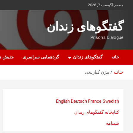
ه
جمعه, آگوست 7, 2026
حتوا
روید
گفتگوهای زندان
Prison's Dialogue
خانه
گفتگوهای زندان
گردهمایی سراسری
جنبش د
خـانـه
بیژن کیارسی
English
Deutsch
France
Swedish
کتابخانه گفتگوهای زندان
شبنامه