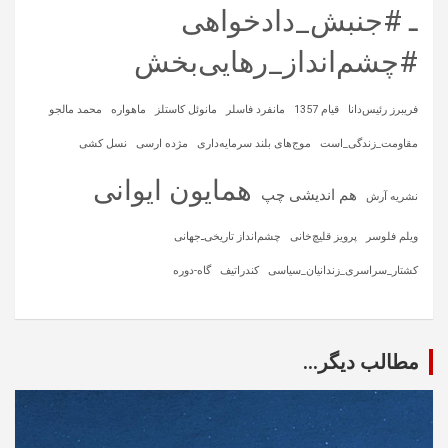
ـ #جنبش_دادخواهی
#چشم‌انداز_رهایی‌بخش
فریبرز رئیس‌دانا
قیام 1357
مانفرد فاسلر
مانوئل کاستلز
ماهواره‌
محمد مالجو
مقاومت_زندگی_است
موج‌های بلند سرمایه‌داری
مژده ارسی
نسل کشی
همایون ایوانی
هم اندیشی چپ
نشریه آرش
ویلم فلوسر
پرویز قلیچ‌خانی
چشم‌انداز تاریخی‌ـ‌جهانی
کشتار_سراسری_زندانیان_سیاسی
کندراتیف
گاه-دوره
مطالب دیگر...