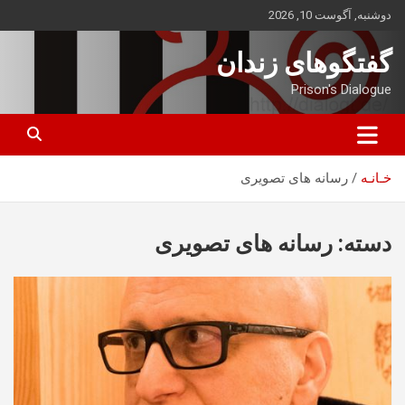
ه
دوشنبه, آگوست 10, 2026
حتوا
روید
گفتگوهای زندان
Prison's Dialogue
خـانـه
رسانه های تصویری
دسته:
رسانه های تصویری