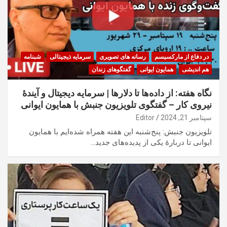
در دفاع از مارکسیسم
رسانه های تصویری
سرمایه ذیجیتالی
شبنامه
هم اندیشی
همایون ایوانی
گفتگوهای زندان
نگاه هفته: از داده‌ها تا دلارها | سرمایه دیجیتال و آیندهٔ
نیروی کار – گفتگوی تلویزیون جنبش با همایون ایوانی
سپتامبر 21, 2024
Editor
تلویزیون جنبش: پنج‌شنبه این هفته همراه شده‌ایم با همایون
ایوانی تا دربارهٔ یکی از پدیده‌های جدید…