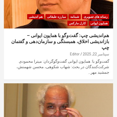
رسانه های تصویری
شبنامه
مبارزه طبقاتی
هم اندیشی
همایون ایوانی
کارل مارکس
هم‌اندیشی چپ: گفت‌وگو با همایون ایوانی –
بازاندیشی اخلاق، همبستگی و سازمان‌دهی و گفتمان
چپ
سپتامبر 22, 2025
Editor
گفت‌وگو با: همایون ایوانی گفت‌وگوگردان: ميترا محمودی
شرکت‌کنندگان در بحث: شهاب شکوهی، محسن شهمنش،
جمشيد مهر…