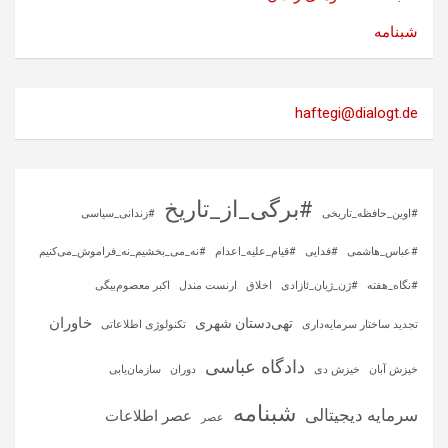
شبنامه
haftegi@dialogt.de
#برگی_از_تاریخ
#اوین_حافظه_تاریخی
#زندانی_سیاسی
#عباس_هاشمی
#فدایی
#قیام_علیه_اعدام
#نه_می_بخشیم_نه_فراموش_می‌کنیم
#نگاه_هفته
#ژن_ژیان_ئازادی
اخلاق
ارنست مندل
اکبر معصوم‌بیگی
خاوران
تهی‌دستان شهری
تجدید ساختار سرمایه‌داری
تکنولوژی اطلاعاتی
دادگاه عباسی
خیزش آبان
خیزش دی
دوران
سازمان‌یابی
شبنامه
سرمایه‌ دیجیتالی
عصر اطلاعات
عصر