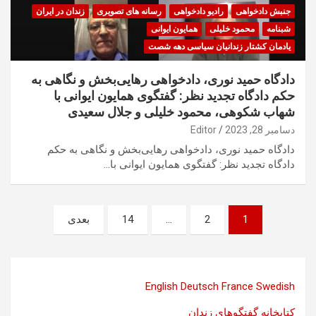
جنبش دادخواهی
رادیو دادخواهی
رسانه های تصویری
زندان در ایران
شبنامه
محمود خلیلی
همایون ایوانی
یادمان کشتار زندانیان سیاسی دهه شصت
دادگاه حمید نوری، دادخواهی رهایی‌بخش و نگاهی به
حکم دادگاه تجدید نظر: گفتگوی همایون ایوانی با
شهاب شکوهی، محمود خلیلی و جلال سعیدی
دسامبر 28, 2023
Editor
دادگاه حمید نوری، دادخواهی رهایی‌بخش و نگاهی به حکم
دادگاه تجدید نظر: گفتگوی همایون ایوانی با…
صفحه‌بندی
1
2
…
14
بعدی
نوشته‌ها
English
Deutsch
France
Swedish
کتابخانه گفتگوهای زندان