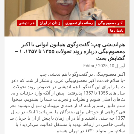
اکبر معصوم بیگی
رسانه های تصویری
زندان در ایران
هم اندیشی
یادمان ها
هم‌اندیشی چپ: گفت‌وگوی همایون ایوانی با اکبر
معصوم‌بیگی درباره روند تحولات ۱۳۵۵ تا ۱۳۵۷، ۱ –
گشایش بحث
آوریل 10, 2025
Editor
اکبر معصوم‌بیگی در گفت‌وگو با هم‌اندیشی چپ
-با سلام خدمت اکبر معصوم‌بیگی عزیز، و تشکر از شما که دعو
ت ما را برای این گفتگو با هم اندیشی در خصوص روند تحولات
سال‌های 1355 تا 1357 پذیرفتید. پیش از آنکه وارد جزئیات و بح
ث‌های اصلی شویم و نظرات و تجربیات شما را بشنویم، میخوا
ستم طبق رسم برنامه که از همه ی میهمانان سوال میشود معر
فی کوتاهی از خودتان برای بینندگان ما بفرمائید؟ اینکه در سال
1357 چه سنی داشتید و آیا در آن زمان یا پیش از آن با جریان س
یاسی خاصی در ارتباط بودید یا مستقل فعالیت می‌کردید؟ با
سلام، من متولد ۱۳۳۰ در تهران هستم.…