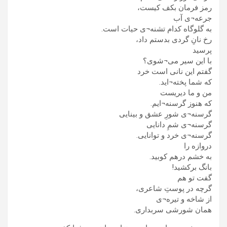
رمز فرمان بکف کیست،
جرعه¬ی آب
به گلوگاه کدام تشنه¬ی حیات است.
رخ نانِ گردی بدستم داد،
پرسید
با این سیر می¬شوی؟
گفتم این نانی است خرد
که شما پخته¬اید.
من و ما دیریست
که هنوز گرسنه¬ایم.
گرسنه¬ی شورِ عشق و بینایی
گرسنه¬ی شمِ دانایی
گرسنه¬ی خرد و توانایی.
دروازه را
به خشم درهم کوبید.
بانگ برکشید!
گفت تو هم
گرچه در پوستِ شاعری،
از شاخه و تیره¬ی
همان شورشی سربداری.