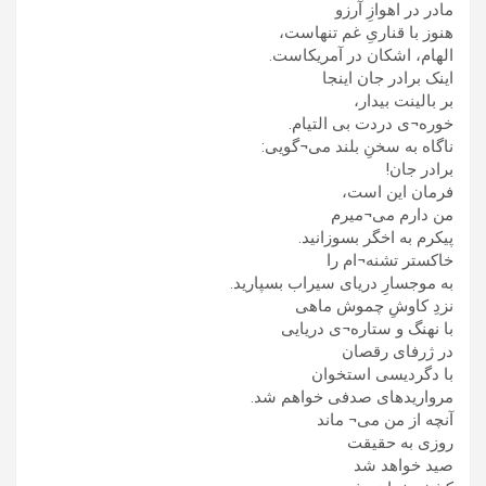
مادر در اهوازِ آرزو
هنوز با قناریِ غم تنهاست،
الهام، اشکان در آمریکاست.
اینک برادر جان اینجا
بر بالینت بیدار،
خوره¬ی دردت بی التیام.
ناگاه به سخنِ بلند می¬گویی:
برادر جان!
فرمان این است،
من دارم می¬میرم
پیکرم به اخگر بسوزانید.
خاکستر تشنه¬ام را
به موجسارِ دریای سیراب بسپارید.
نزدِ کاوشِ چموش ماهی
با نهنگ و ستاره¬ی دریایی
در ژرفای رقصان
با دگردیسی استخوان
مرواریدهای صدفی خواهم شد.
آنچه از من می¬ ماند
روزی به حقیقت
صید خواهد شد