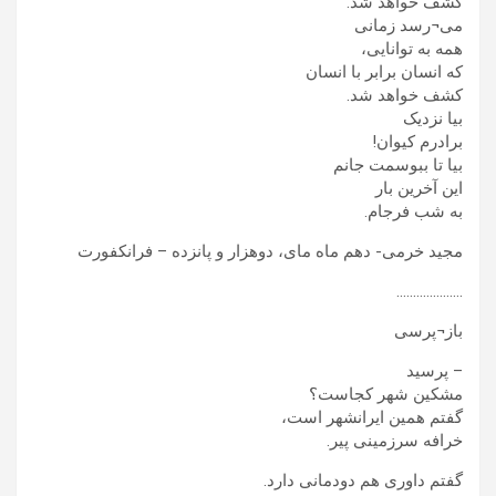
کشف خواهد شد.
می¬رسد زمانی
همه به توانایی،
که انسان برابر با انسان
کشف خواهد شد.
بیا نزدیک
برادرم کیوان!
بیا تا ببوسمت جانم
این آخرین بار
به شب فرجام.
مجید خرمی- دهم ماه مای، دوهزار و پانزده – فرانکفورت
………………..
باز¬پرسی
– پرسید
مشکین شهر کجاست؟
گفتم همین ایرانشهر است،
خرافه سرزمینی پیر.
گفتم داوری هم دودمانی دارد.