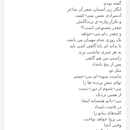
گفته بودم
انگار زیر آسمانِ شعر آن شاعر
آدمیزادی نفس نمی¬کشد،
و تکرارِ واژه¬ی پرندگانش
چقدر مصنوعی است؟!
و چقدر دلم می¬خواهد
یک روزی شام مهمان من باشد،
تا بداند ای بابا گاهی کمی باید
به هر چیزی چاشنی بزند.
راستی من هم گاهی
پس از پنج بامداد
مثل تو،
ماست میوه¬ای می¬چشم.
نوای تپشِ پرنده¬ها را
می¬شنوم از دور¬دست
از همین نزدیک.
می¬دانم همسایه اینجا
در قامت بامداد
کلیدهای پیانو را
بی پروا خواهد نواخت.
وقتی آنجا