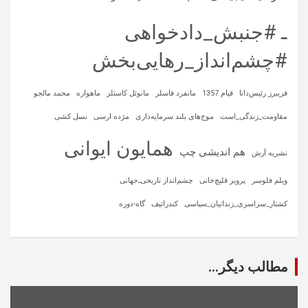
ـ #جنبش_دادخواهی
#چشم‌انداز_رهایی‌بخش
فریبرز رئیس‌دانا
قیام 1357
مانفرد فاسلر
مانوئل کاستلز
ماهواره‌
محمد مالجو
مقاومت_زندگی_است
موج‌های بلند سرمایه‌داری
مژده ارسی
نسل کشی
همایون ایوانی
هم اندیشی چپ
نشریه آرش
ویلم فلوسر
پرویز قلیچ‌خانی
چشم‌انداز تاریخی‌ـ‌جهانی
کشتار_سراسری_زندانیان_سیاسی
کندراتیف
گاه-دوره
مطالب دیگر...