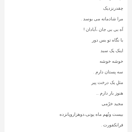
چقدرنزدیک
مرا شادمانه می بوسد .
آه بی بی جان ،آبادان !
با نگاه تو بس دور
اینک یک سبد
خوشه خوشه
سه پستان دارم .
مثلِ یک درخت پیر
هنوز بار دارم …
مجید خرّمی
بیست ونُهم ماه یونی،دوهزاروپانزده
فرانکفورت .