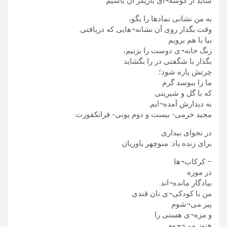
شاید از گوشه¬ای بازیگر آن باشیم
به من نشانی نمادها را بگو،
وقت بگذار روی آن نشانه¬هایی که دریافتی.
بیا با هم برویم
زنگ خانه¬ی دوست را بزنیم،
بگذار با شگفتی در را بگشاید
چرتش پاره شود؛
ما را ببوسد گرم
که با گل و شیرینی
به دیدارش آمده¬ایم.
مجید خرمی- بیست و دوم یونی- فرانکفورت
در نجوای بیداری
برای زنده یاد: منوچهر یاوریان
– کرکاب¬ها
در موزه
بیادگار مانده¬اند.
من با کودکی¬ی نان قندی
پیر می¬شوم
و مزه¬ی هستی را
هنوز می¬جوم.