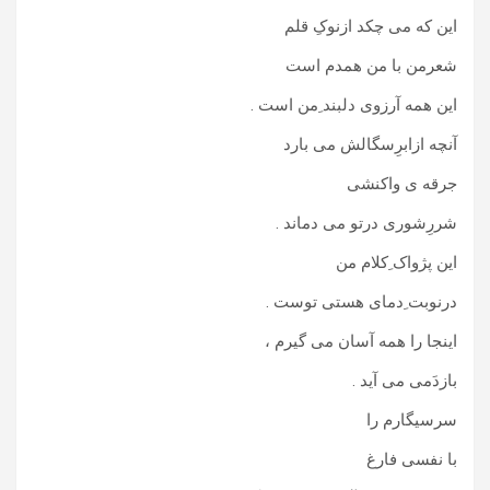
این که می چکد ازنوکِ قلم
شعرمن با من همدم است
این همه آرزوی دلبند ِمن است .
آنچه ازابرِسگالش می بارد
جرقه ی واکنشی
شررِشوری درتو می دماند .
این پژواک ِکلام من
درنوبت ِدمای هستی توست .
اینجا را همه آسان می گیرم ،
بازدَمی می آید .
سرسیگارم را
با نفسی فارغ