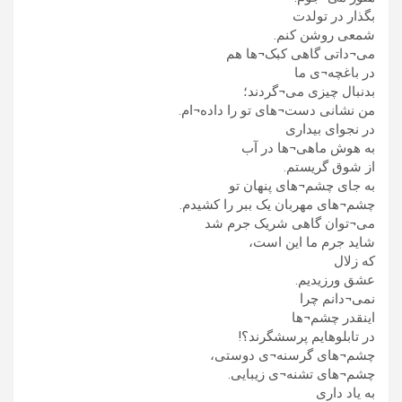
بگذار در تولدت
شمعی روشن کنم.
می¬داتی گاهی کبک¬ها هم
در باغچه¬ی ما
بدنبال چیزی می¬گردند؛
من نشانی دست¬های تو را داده¬ام.
در نجوای بیداری
به هوش ماهی¬ها در آب
از شوق گریستم.
به جای چشم¬های پنهان تو
چشم¬های مهربان یک ببر را کشیدم.
می¬توان گاهی شریک جرم شد
شاید جرم ما این است،
که زلال
عشق ورزیدیم.
نمی¬دانم چرا
اینقدر چشم¬ها
در تابلوهایم پرسشگرند؟!
چشم¬های گرسنه¬ی دوستی،
چشم¬های تشنه¬ی زیبایی.
به یاد داری