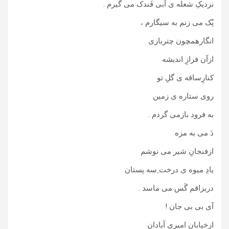
نزدیکِ شعله ی آبی فَندک می گیرم .
پُک می زنم به سیگارم ،
انگارهمچون چتربازی
ازآن فرازِ اندیشه
کنارِساقه ی گلِ تو
روی ستاره ی زمین
به فرود بازمی گردم .
دَ می به مزه
ازفنجانِ شیر می نوشم
یادِ میوه ی درخت ِسه پستان
دربزاقم گَس می ماسد .
آی بی بی جان !
ازخیابانِ امیری آبادان