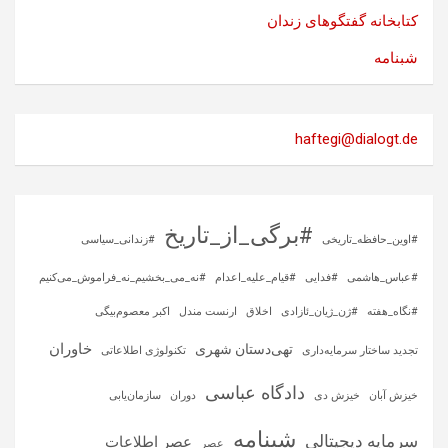
کتابخانه گفتگوهای زندان
شبنامه
haftegi@dialogt.de
#برگی_از_تاریخ
#اوین_حافظه_تاریخی
#زندانی_سیاسی
#عباس_هاشمی
#فدایی
#قیام_علیه_اعدام
#نه_می_بخشیم_نه_فراموش_می‌کنیم
#نگاه_هفته
#ژن_ژیان_ئازادی
اخلاق
ارنست مندل
اکبر معصوم‌بیگی
خاوران
تهی‌دستان شهری
تجدید ساختار سرمایه‌داری
تکنولوژی اطلاعاتی
دادگاه عباسی
خیزش آبان
خیزش دی
دوران
سازمان‌یابی
شبنامه
سرمایه‌ دیجیتالی
عصر اطلاعات
عصر