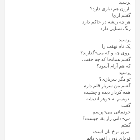
پرسید
نارون هم تباری دارد؟
گفتم آری!
هر چه ریشه در خاکم دارد
رنگ تمنایی دارد.
پرسید
یک نام نهفت را
بروی چه و که می¬گذارند؟
گفتم همانجا که چه خفت،
که هم آرام آسود؟
پرسید
تو مگر سربازی؟
گفتم من سربارِ قلم دارم
همه کردار دیده و چشیده
بنویسم به جوهر اندیشه.
گفت
خودمانی می¬پرسم
می¬دانی راز بقا چیست؟
گفتم
امروز نرخ نان است.
فردای دور را نمی¬دانم