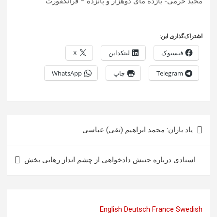
مجید خرمی- یازده مای دوهزار و پانزده – فرانکفورت
اشتراک‌گذاری این:
فیسبوک
لینکداین
X
Telegram
چاپ
WhatsApp
راهبری
یاد یاران: محمد ابراهیم (تقی) عباسی
نوشته
اسنادی درباره جنبش دادخواهی از ‏چشم انداز رهايی بخش
English
Deutsch
France
Swedish