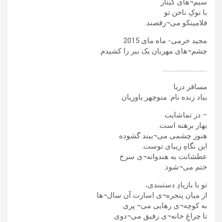
سیم¬های گیتار
با نوکِ ناخن تو
فلامینکو می¬رقصند.
مجید خرمی- ماه مای 2015
چشم¬های مهربان یک ببر را کشیدم.
…………………………
مسافر دریا
بیاد زنده نام: منوچهر یاوریان
– در تماشایت
بهار برهنه است.
هنوز چشمی می¬بیند گشوده
این نگاهِ زیبای توست.
عطشانت به هندوانه¬ی سرخ
ختم می¬شود.
تو با بازیادِ دستبندی،
از میان پنجره¬ی اسارت آن سال¬ها
به کوچه¬ی رهایی می¬ پری
تا چراغِ خانه¬ی رفیق می¬دوی.