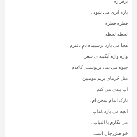
برفرازم
پاره ابری می شود .
قطره قطره
لحظه لحظه
هجا می بارد برسپیده دمِ دفترم .
واژه واژه آبگینه ی شعر
جیوه می بندد برپوست ِ کاغذم .
مثل خُرمای بِریم مومیین
آب بندی می کنم
نازک اندام ِسخن ام .
آنچه می بارد مُذاب
می نگارم با التیاب .
خواهش ِجان است