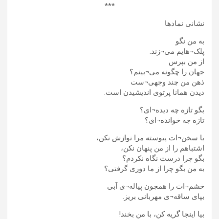
***
نشانی نمادها
به من نگو
پلک¬هایم می¬زند.
از من بپرس
جهان را چگونه می¬بینم؟
ذهن من چند وجهی¬ست
دیدن همانا پرتوی اندیشیدن است.
بگو تازه چه دیده¬ای؟
تازه چه خوانده¬ای؟
با سخن¬ات پیوسته مرا نوازش نکن،
اشتباهم را از من پنهان نکن،
بگو چرا درست نگاه نکردم؟
به من بگو چرا از ما دوری گرفتی؟
خشم¬ات را همچون پیاله¬ی آبی
بپای ساقه¬ی مهربانی بریز.
بیا اینجا گریه کن، با من بخند!