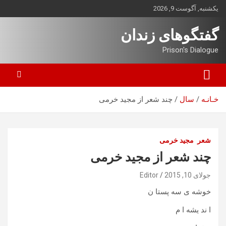
ه
یکشنبه, آگوست 9, 2026
حتوا
روید
گفتگوهای زندان
Prison's Dialogue
خـانـه
سال
چند شعر از مجید خرمی
شعر
مجید خرمی
چند شعر از مجید خرمی
جولای 10, 2015
Editor
خوشه ی سه پستا ن
ا ند یشه ا م