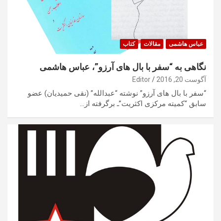
عباس هاشمی
مقالات
کتاب
نگاهی به “سفر با بال های آرزو”، عباس هاشمی
آگوست 20, 2016
Editor
“سفر با بال های آرزو” نوشته “عبدالله” (نقی حمیدیان) عضو
سابق “کمیته مرکزی اکثریت”ـ برگرفته از…