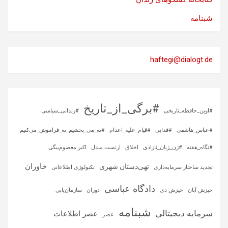
شبنامه
haftegi@dialogt.de
#برگی_از_تاریخ
#اوین_حافظه_تاریخی
#زندانی_سیاسی
#عباس_هاشمی
#فدایی
#قیام_علیه_اعدام
#نه_می_بخشیم_نه_فراموش_می‌کنیم
#نگاه_هفته
#ژن_ژیان_ئازادی
اخلاق
ارنست مندل
اکبر معصوم‌بیگی
خاوران
تهی‌دستان شهری
تجدید ساختار سرمایه‌داری
تکنولوژی اطلاعاتی
دادگاه عباسی
خیزش آبان
خیزش دی
دوران
سازمان‌یابی
شبنامه
سرمایه‌ دیجیتالی
عصر اطلاعات
عصر