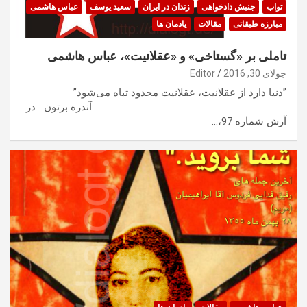
تواب
جنبش دادخواهی
زندان در ایران
سعید یوسف
عباس هاشمی
مبارزه طبقاتی
مقالات
یادمان ها
تاملی بر «گستاخی» و ‏‏«عقلانیت»‏، عباس هاشمی
جولای 30, 2016
Editor
‏”دنیا دارد از عقلانیت، عقلانیت محدود تباه می‌شود”‏
‏ آندره برتون ‏ در
آرش شماره 97،…