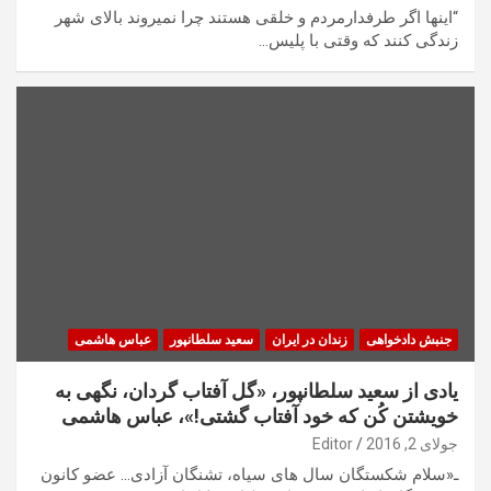
“اينها اگر طرفدارمردم و خلقى هستند چرا نميروند بالاى شهر
زندگى كنند كه وقتى با پليس…
جنبش دادخواهی
زندان در ایران
سعید سلطانپور
عباس هاشمی
یادی از سعید سلطانپور، «گل آفتاب گردان، نگهی به
خویشتن کُن که خود آفتاب گشتی!»، عباس هاشمی
جولای 2, 2016
Editor
ـ«سلام شکستگان سال های سیاه، تشنگان آزادی… عضو کانون