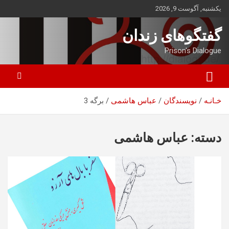
ه
یکشنبه, آگوست 9, 2026
حتوا
روید
گفتگوهای زندان
Prison's Dialogue
خـانـه
نویسندگان
عباس هاشمی
برگه 3
دسته:
عباس هاشمی