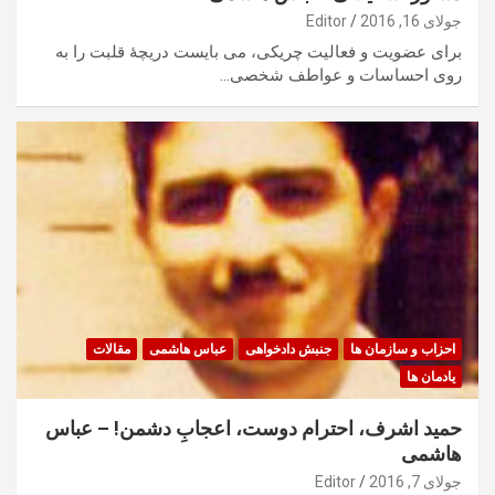
جولای 16, 2016
Editor
برای عضویت و فعالیت چریکی، می بایست دریچۀ قلبت را به
روی احساسات و عواطف شخصی…
احزاب و سازمان ها
جنبش دادخواهی
عباس هاشمی
مقالات
یادمان ها
حميد اشرف، احترام دوست، اعجابِ دشمن! – عباس
هاشمى
جولای 7, 2016
Editor