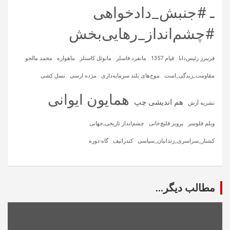
ـ #جنبش_دادخواهی
#چشم‌انداز_رهایی‌بخش
فریبرز رئیس‌دانا
قیام 1357
مانفرد فاسلر
مانوئل کاستلز
ماهواره‌
محمد مالجو
مقاومت_زندگی_است
موج‌های بلند سرمایه‌داری
مژده ارسی
نسل کشی
همایون ایوانی
هم اندیشی چپ
نشریه آرش
ویلم فلوسر
پرویز قلیچ‌خانی
چشم‌انداز تاریخی‌ـ‌جهانی
کشتار_سراسری_زندانیان_سیاسی
کندراتیف
گاه-دوره
مطالب دیگر...