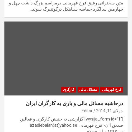
متن سخنرانی رفیق فرخ قهرمانی درمراسم بزرگ داشت چهل و
چهارمین سالگرد حماسه سیاهکل درگوتنبرگ سوئد…
فرخ قهرمانی
مسائل مالی
کارگری
درحاشیه مسائل مالی و یاری به کارگران ایران
جولای 11, 2014
Editor
[wysija_form id=”1″] گزارشی به جنبش کارگری و فعالین
صدیق آ ن- فرخ قهرمانی azadiebaian(at)yahoo.se
تير ۱۳۹۳ برابر جولای…