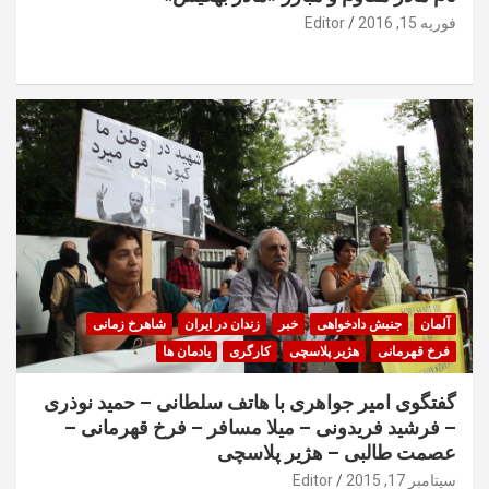
فوریه 15, 2016
Editor
آلمان
جنبش دادخواهی
خبر
زندان در ایران
شاهرخ زمانی
فرخ قهرمانی
هژیر پلاسچی
کارگری
یادمان ها
گفتگوی امیر جواهری با هاتف سلطانی – حمید نوذری
– فرشید فریدونی – میلا مسافر – فرخ قهرمانی –
عصمت طالبی – هژیر پلاسچی
سپتامبر 17, 2015
Editor