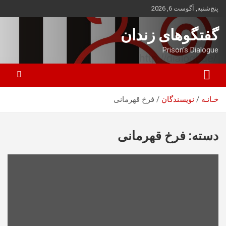
ه
پنج‌شنبه, آگوست 6, 2026
حتوا
روید
گفتگوهای زندان
Prison's Dialogue
خـانـه
نویسندگان
فرخ قهرمانی
دسته:
فرخ قهرمانی