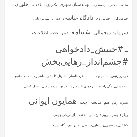
خاوران
تهی‌دستان شهری
تجدید ساختار سرمایه‌داری
تکنولوژی اطلاعاتی
دادگاه عباسی
خیزش آبان
خیزش دی
دوران
سازمان‌یابی
شبنامه
سرمایه‌ دیجیتالی
عصر اطلاعات
عصر
ـ #جنبش_دادخواهی
#چشم‌انداز_رهایی‌بخش
فریبرز رئیس‌دانا
قیام 1357
مانفرد فاسلر
مانوئل کاستلز
ماهواره‌
محمد مالجو
مقاومت_زندگی_است
موج‌های بلند سرمایه‌داری
مژده ارسی
نسل کشی
همایون ایوانی
هم اندیشی چپ
نشریه آرش
ویلم فلوسر
پرویز قلیچ‌خانی
چشم‌انداز تاریخی‌ـ‌جهانی
کشتار_سراسری_زندانیان_سیاسی
کندراتیف
گاه-دوره