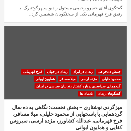
گفتگوی آقای خسرو رحیمی مسئول رادیو سپهرگوتنبرگ با
رفیق فرخ قهرمانی یکی از سخنگویان ششمین گرد…
جنبش دادخواهی
زندان در ایران
زندان در جهان
فرخ قهرمانی
محمود خلیلی
مژده ارسی
میلا مسافر
همایون ایوانی
گردهمایی سراسری درباره کشتار زندانیان سیاسی در ایران
گفتگوهای زندان
یادمان ها
میزگردی نوشتاری – بخش نخست: نگاهی به ده سال
گردهمایی با پاسخهایی از محمود خلیلی، میلا مسافر،
فرخ قهرمانی، عبدالله کشاورز، مژده ارسی، سیروس
کفایی و همایون ایوانی