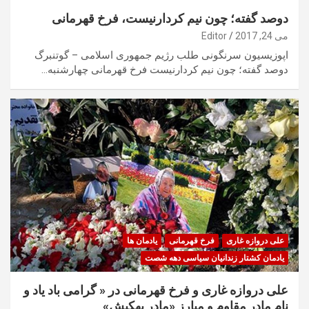
دوصد گفته؛ چون نیم کردارنیست، فرخ قهرمانی
می 24, 2017
Editor
اپوزیسیون سرنگونی طلب رژیم جمهوری اسلامی – گوتنبرگ
دوصد گفته؛ چون نیم کردارنیست فرخ قهرمانی چهارشنبه…
علی دروازه غاری
فرخ قهرمانی
یادمان ها
یادمان کشتار زندانیان سیاسی دهه شصت
علی دروازه غاری و فرخ قهرمانی در « گرامی باد یاد و
نام مادر مقاوم و مبارز «مادر بهکیش»