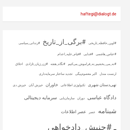
haftegi@dialogt.de
#برگی_از_تاریخ
#اوین_حافظه_تاریخی
#زندانی_سیاسی
#عباس_هاشمی
#فدایی
#قیام_علیه_اعدام
#نه_می_بخشیم_نه_فراموش_می‌کنیم
#نگاه_هفته
#ژن_ژیان_ئازادی
اخلاق
ارنست مندل
اکبر معصوم‌بیگی
تجدید ساختار سرمایه‌داری
خاوران
تهی‌دستان شهری
تکنولوژی اطلاعاتی
خیزش آبان
خیزش دی
دادگاه عباسی
سرمایه‌ دیجیتالی
دوران
سازمان‌یابی
شبنامه
عصر اطلاعات
عصر
ـ #جنبش_دادخواهی