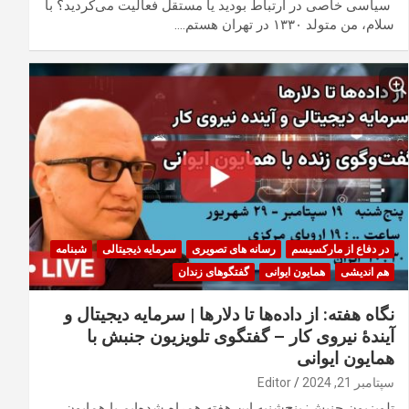
سیاسی خاصی در ارتباط بودید یا مستقل فعالیت می‌کردید؟ با
سلام، من متولد ۱۳۳۰ در تهران هستم.…
در دفاع از مارکسیسم
رسانه های تصویری
سرمایه ذیجیتالی
شبنامه
هم اندیشی
همایون ایوانی
گفتگوهای زندان
نگاه هفته: از داده‌ها تا دلارها | سرمایه دیجیتال و
آیندهٔ نیروی کار – گفتگوی تلویزیون جنبش با
همایون ایوانی
سپتامبر 21, 2024
Editor
تلویزیون جنبش: پنج‌شنبه این هفته همراه شده‌ایم با همایون