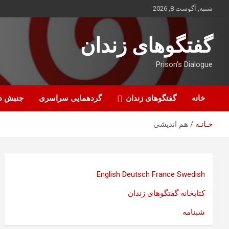
ه
شنبه, آگوست 8, 2026
حتوا
روید
گفتگوهای زندان
Prison's Dialogue
خانه
گفتگوهای زندان
گردهمایی سراسری
جنبش د
خـانـه
هم اندیشی
English
Deutsch
France
Swedish
کتابخانه گفتگوهای زندان
شبنامه