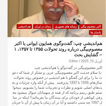
اکبر معصوم بیگی
رسانه های تصویری
زندان در ایران
هم اندیشی
یادمان ها
هم‌اندیشی چپ: گفت‌وگوی همایون ایوانی با اکبر
معصوم‌بیگی درباره روند تحولات ۱۳۵۵ تا ۱۳۵۷، ۱
– گشایش بحث
آوریل 10, 2025
Editor
اکبر معصوم‌بیگی در گفت‌وگو با هم‌اندیشی چپ
-با سلام خدمت اکبر معصوم‌بیگی عزیز، و تشکر از شما که دعو
ت ما را برای این گفتگو با هم اندیشی در خصوص روند تحولات
سال‌های 1355 تا 1357 پذیرفتید. پیش از آنکه وارد جزئیات و بح
ث‌های اصلی شویم و نظرات و تجربیات شما را بشنویم، میخوا
ستم طبق رسم برنامه که از همه ی میهمانان سوال میشود مع
رفی کوتاهی از خودتان برای بینندگان ما بفرمائید؟ اینکه در سا
ل 1357 چه سنی داشتید و آیا در آن زمان یا پیش از آن با جریان