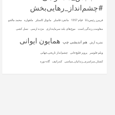
#چشم‌انداز_رهایی‌بخش
فریبرز رئیس‌دانا
قیام 1357
مانفرد فاسلر
مانوئل کاستلز
ماهواره‌
محمد مالجو
مقاومت_زندگی_است
موج‌های بلند سرمایه‌داری
مژده ارسی
نسل کشی
همایون ایوانی
هم اندیشی چپ
نشریه آرش
ویلم فلوسر
پرویز قلیچ‌خانی
چشم‌انداز تاریخی‌ـ‌جهانی
کشتار_سراسری_زندانیان_سیاسی
کندراتیف
گاه-دوره