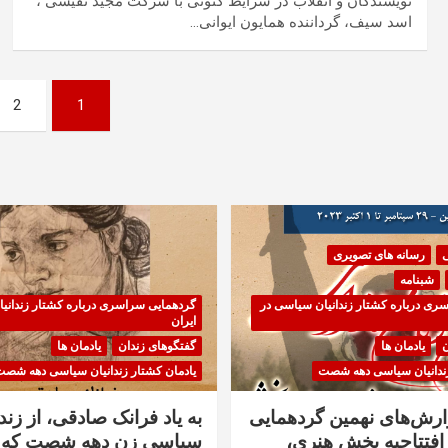
نویسندگان و انقلاب در شرایط کنونی با شرکت مجید نفیسی ،
اسد سیف، گرداننده همایون ایوانی…
صفحه‌بندی
2
1
نوشته‌ها
ی
رسانه های تصویری
شبنامه
ری درباره کشتار زندانیان سیاسی در
گردهمایی سراسری درباره کشتار زندانی
ایران
ن
یادمان ها
گفتگوهای زندان
یادمان ها
زندانیان سیاسی دهه شصت
یادمان کشتار زندانیان سیاسی دهه شص
زارش‌های نهمین گردهمایی
به یاد فرانک صادقی، از زندا
فتتاحیه بخش هنری،
سیاسی زن دهه شصت که 