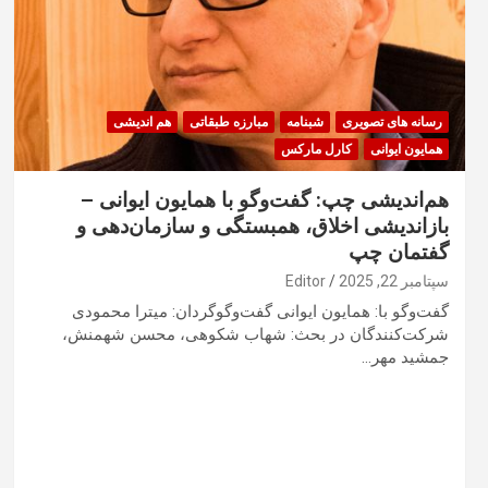
رسانه های تصویری
شبنامه
مبارزه طبقاتی
هم اندیشی
همایون ایوانی
کارل مارکس
هم‌اندیشی چپ: گفت‌وگو با همایون ایوانی –
بازاندیشی اخلاق، همبستگی و سازمان‌دهی و
گفتمان چپ
سپتامبر 22, 2025
Editor
گفت‌وگو با: همایون ایوانی گفت‌وگوگردان: ميترا محمودی
شرکت‌کنندگان در بحث: شهاب شکوهی، محسن شهمنش،
جمشيد مهر…