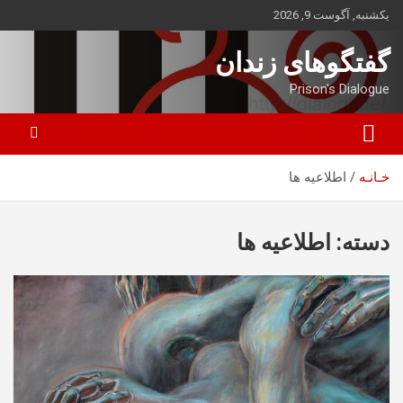
ه
یکشنبه, آگوست 9, 2026
حتوا
روید
گفتگوهای زندان
Prison's Dialogue
خـانـه
اطلاعیه ها
دسته:
اطلاعیه ها