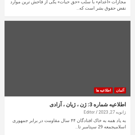
مجازات «اعدام» با سلب «حق حیات» یکی از فاحش ترین موارد
نقض حقوق بشر است که…
آلمان
اطلاعیه ها
اطلاعیه شماره 3: ژن ، ژیان ، آزادی
ژانویه 27, 2023
Editor
به یاد همه به خاک افتادگان ۴۴ سال مقاومت در برابر جمهوری
اسلامیجمعه 29 سپتامبر تا…