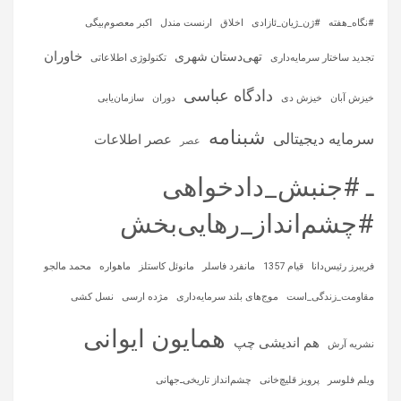
#نگاه_هفته
#ژن_ژیان_ئازادی
اخلاق
ارنست مندل
اکبر معصوم‌بیگی
خاوران
تهی‌دستان شهری
تجدید ساختار سرمایه‌داری
تکنولوژی اطلاعاتی
دادگاه عباسی
خیزش آبان
خیزش دی
دوران
سازمان‌یابی
شبنامه
سرمایه‌ دیجیتالی
عصر اطلاعات
عصر
ـ #جنبش_دادخواهی
#چشم‌انداز_رهایی‌بخش
فریبرز رئیس‌دانا
قیام 1357
مانفرد فاسلر
مانوئل کاستلز
ماهواره‌
محمد مالجو
مقاومت_زندگی_است
موج‌های بلند سرمایه‌داری
مژده ارسی
نسل کشی
همایون ایوانی
هم اندیشی چپ
نشریه آرش
ویلم فلوسر
پرویز قلیچ‌خانی
چشم‌انداز تاریخی‌ـ‌جهانی