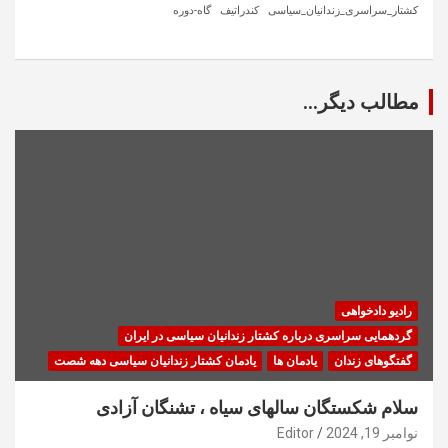
کشتار_سراسری_زندانیان_سیاسی
کندراتیف
گاه-دوره
مطالب دیگر...
رادیو دادخواهی
گردهمایی سراسری درباره کشتار زندانیان سیاسی در ایران
گفتگوهای زندان
یادمان ها
یادمان کشتار زندانیان سیاسی دهه شصت
سلام شکستگان سالهای سیاه ، تشنگان آزادی
نوامبر 19, 2024
Editor