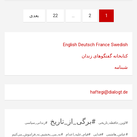
صفحه‌بندی
1
2
…
22
بعدی
نوشته‌ها
English
Deutsch
France
Swedish
کتابخانه گفتگوهای زندان
شبنامه
haftegi@dialogt.de
#برگی_از_تاریخ
#اوین_حافظه_تاریخی
#زندانی_سیاسی
#عباس_هاشمی
#فدایی
#قیام_علیه_اعدام
#نه_می_بخشیم_نه_فراموش_می‌کنیم