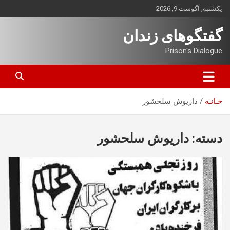
ه
یکشنبه, آگوست 9, 2026
حتوا
روید
گفتگوهای زندان
Prison's Dialogue
خـانـه
داریوش سلحشور
دسته:
داریوش سلحشور