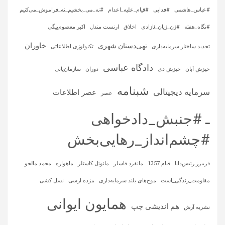
#عباس_هاشمی
#فدایی
#قیام_علیه_اعدام
#نه_می_بخشیم_نه_فراموش_می‌کنیم
#نگاه_هفته
#ژن_ژیان_ئازادی
اخلاق
ارنست مندل
اکبر معصوم‌بیگی
خاوران
تهی‌دستان شهری
تجدید ساختار سرمایه‌داری
تکنولوژی اطلاعاتی
دادگاه عباسی
خیزش آبان
خیزش دی
دوران
سازمان‌یابی
شبنامه
سرمایه‌ دیجیتالی
عصر اطلاعات
عصر
ـ #جنبش_دادخواهی
#چشم‌انداز_رهایی‌بخش
فریبرز رئیس‌دانا
قیام 1357
مانفرد فاسلر
مانوئل کاستلز
ماهواره‌
محمد مالجو
مقاومت_زندگی_است
موج‌های بلند سرمایه‌داری
مژده ارسی
نسل کشی
همایون ایوانی
هم اندیشی چپ
نشریه آرش