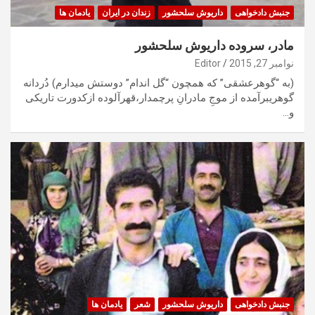
جنبش دادخواهی
داریوش سلحشور
زندان در ایران
یادمان ها
مادر، سروده داریوش سلحشور
نوامبر 27, 2015
Editor
(به “گوهرعشقی” که همچون “گل اندام” دوستش میدارم) دُردانه
گوهریبرآمده از موجِ مادرانِ پرچمدار،قهرآلوده ازکدورت تاریکی
و…
جنبش دادخواهی
داریوش سلحشور
شعر
یادمان ها