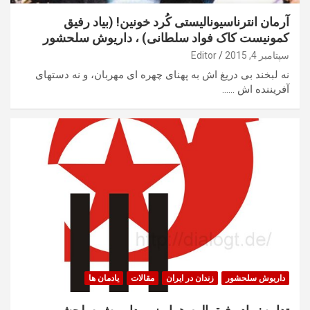
آرمان انترناسیونالیستی کُرد خونین! (بیاد رفیق
کمونیست کاک فواد سلطانی) ، داریوش سلحشور
سپتامبر 4, 2015
Editor
نه لبخند بی دریغ اش به پهنای چهره ای مهربان، و نه دستهای
آفریننده اش ……
داریوش سلحشور
زندان در ایران
مقالات
یادمان ها