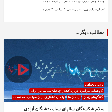
ویلم فلوسر
پرویز قلیچ‌خانی
چشم‌انداز تاریخی‌ـ‌جهانی
کشتار_سراسری_زندانیان_سیاسی
کندراتیف
گاه-دوره
مطالب دیگر...
رادیو دادخواهی
گردهمایی سراسری درباره کشتار زندانیان سیاسی در ایران
گفتگوهای زندان
یادمان ها
یادمان کشتار زندانیان سیاسی دهه شصت
سلام شکستگان سالهای سیاه ، تشنگان آزادی