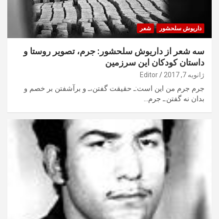
داریوش سلحشور
شعر
سه شعر از داریوش سلحشور: جرم، تصویر روستا و
داستان کودکان این سرزمین
ژانویه 7, 2017
Editor
جرم جرم من این است:ـ حقیقت گفتن،ـ و برآشفتن بر خصم و
بدان نه گفتن.ـ جرم…