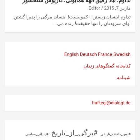
تداوم: بیاد رفیق الهه همایونی، داریوش سلحشور
مارس 7, 2015
Editor
تداوم اینسان زیستن! -کمونیست! اینسان مرگی را پذیرا گشتن:
آوای سرودتان را تنها حقیقت! زنده می…
English
Deutsch
France
Swedish
کتابخانه گفتگوهای زندان
شبنامه
haftegi@dialogt.de
#برگی_از_تاریخ
#اوین_حافظه_تاریخی
#زندانی_سیاسی