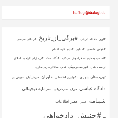
haftegi@dialogt.de
#برگی_از_تاریخ
#اوین_حافظه_تاریخی
#زندانی_سیاسی
#عباس_هاشمی
#فدایی
#قیام_علیه_اعدام
#نه_می_بخشیم_نه_فراموش_می‌کنیم
#نگاه_هفته
#ژن_ژیان_ئازادی
اخلاق
ارنست مندل
اکبر معصوم‌بیگی
تجدید ساختار سرمایه‌داری
خاوران
تهی‌دستان شهری
تکنولوژی اطلاعاتی
خیزش آبان
خیزش دی
دادگاه عباسی
سرمایه‌ دیجیتالی
دوران
سازمان‌یابی
شبنامه
عصر اطلاعات
عصر
ـ #جنبش_دادخواهی