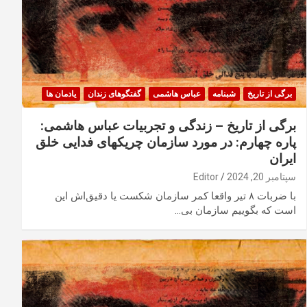
برگی از تاریخ
شبنامه
عباس هاشمی
گفتگوهای زندان
یادمان ها
برگی از تاریخ – زندگی و تجربیات عباس هاشمی:
پاره چهارم: در مورد سازمان چریکهای فدایی خلق
ایران
سپتامبر 20, 2024
Editor
با ضربات ۸ تیر واقعا کمر سازمان شکست یا دقیق‌اش این
است که بگوییم سازمان بی…