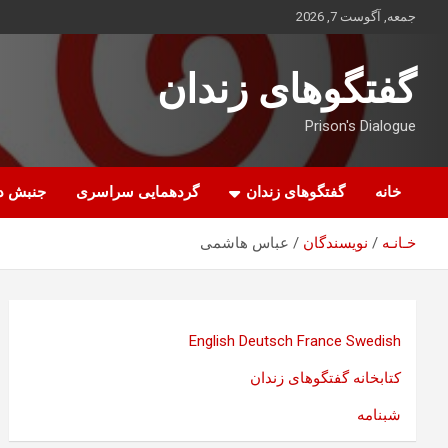
ه
جمعه, آگوست 7, 2026
حتوا
روید
گفتگوهای زندان
Prison's Dialogue
خانه
گفتگوهای زندان
گردهمایی سراسری
جنبش د
خـانـه
نویسندگان
عباس هاشمی
English
Deutsch
France
Swedish
کتابخانه گفتگوهای زندان
شبنامه