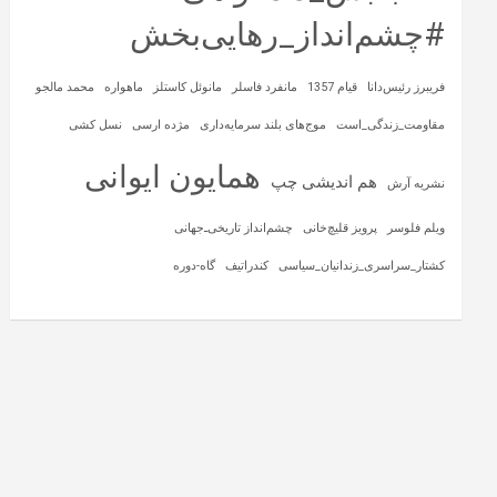
#چشم‌انداز_رهایی‌بخش
فریبرز رئیس‌دانا
قیام 1357
مانفرد فاسلر
مانوئل کاستلز
ماهواره‌
محمد مالجو
مقاومت_زندگی_است
موج‌های بلند سرمایه‌داری
مژده ارسی
نسل کشی
همایون ایوانی
هم اندیشی چپ
نشریه آرش
ویلم فلوسر
پرویز قلیچ‌خانی
چشم‌انداز تاریخی‌ـ‌جهانی
کشتار_سراسری_زندانیان_سیاسی
کندراتیف
گاه-دوره